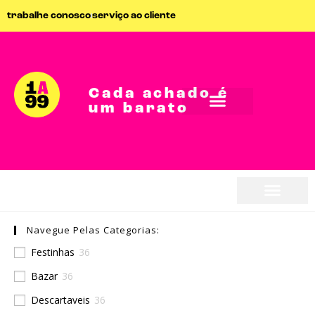
trabalhe conosco
serviço ao cliente
Cada achado é
um barato
seja parceiro
Navegue Pelas Categorias:
seja parceiro
Festinhas
36
Bazar
36
Descartaveis
36