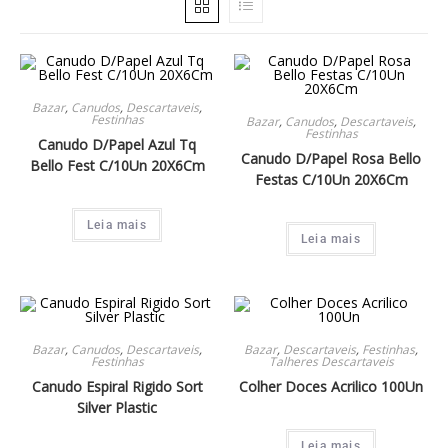
Bazar
,
Canudos
,
Descartaveis
,
Festinhas
Bazar
,
Canudos
,
Descartaveis
,
Festinhas
Canudo D/Papel Azul Tq
Canudo D/Papel Rosa Bello
Bello Fest C/10Un 20X6Cm
Festas C/10Un 20X6Cm
Leia mais
Leia mais
Bazar
,
Canudos
,
Descartaveis
,
Bazar
,
Descartaveis
,
Festinhas
,
Festinhas
Talheres Descartaveis
Canudo Espiral Rigido Sort
Colher Doces Acrilico 100Un
Silver Plastic
Leia mais