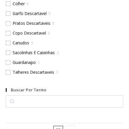
Colher
6
Garfo Descartavel
5
Pratos Descartaveis
9
Copo Descartavel
6
Canudos
3
Sacolinhas E Caixinhas
2
Guardanapo
2
Talheres Descartaveis
3
Buscar Por Termo