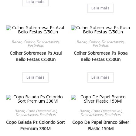
Leia mais
Leia mais
Bazar
,
Colher
,
Descartaveis
,
Bazar
,
Colher
,
Descartaveis
,
Festinhas
Festinhas
Colher Sobremesa Ps Azul
Colher Sobremesa Ps Rosa
Bello Festas C/50Un
Bello Festas C/50Un
Leia mais
Leia mais
Bazar
,
Copo Descartavel
,
Bazar
,
Copo Descartavel
,
Descartaveis
,
Festinhas
Descartaveis
,
Festinhas
Copo Balada Ps Colorido Sort
Copo De Papel Branco Silver
Premium 330Ml
Plastic 150Ml