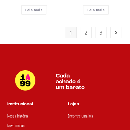
Leia mais
Leia mais
1
2
3
Cada
achado é
um barato
Institucional
Lojas
Nossa história
Encontre uma loja
Nova marca