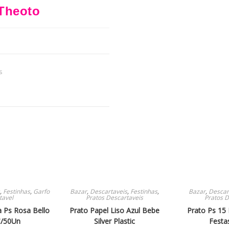
Theoto
s
,
Festinhas
,
Garfo
Bazar
,
Descartaveis
,
Festinhas
,
Bazar
,
Descar
tavel
Pratos Descartaveis
Pratos D
 Ps Rosa Bello
Prato Papel Liso Azul Bebe
Prato Ps 15 
C/50Un
Silver Plastic
Festa