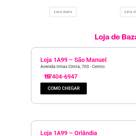
Leia mais
Leia 
Loja de
Baz
Loja 1A99 – São Manuel
Avenida Irmas Cintra, 703 - Centro
19
97404-6947
COMO CHEGAR
Loja 1A99 – Orlândia