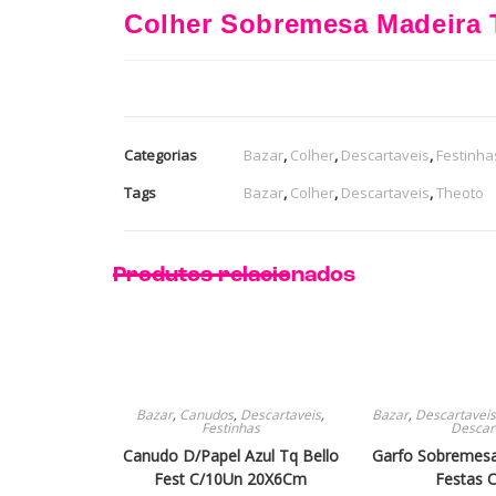
Colher Sobremesa Madeira 
Categorias
Bazar
,
Colher
,
Descartaveis
,
Festinha
Tags
Bazar
,
Colher
,
Descartaveis
,
Theoto
Produtos relacionados
Bazar
,
Canudos
,
Descartaveis
,
Bazar
,
Descartaveis
Festinhas
Descar
Canudo D/Papel Azul Tq Bello
Garfo Sobremesa
Fest C/10Un 20X6Cm
Festas 