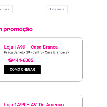
a mais
Leia mais
 promoção
Loja 1A99 – Casa Branca
Praça Barreto, 29 - Centro - Casa Branca/SP
19
99444-6005
COMO CHEGAR
Loja 1A99 – AV. Dr. Américo