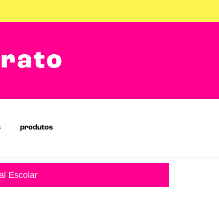
arato
s
produtos
al Escolar