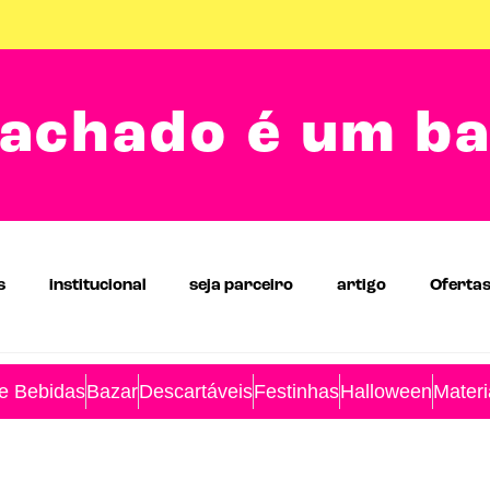
achado é um b
s
institucional
seja parceiro
artigo
Oferta
 e Bebidas
Bazar
Descartáveis
Festinhas
Halloween
Materi