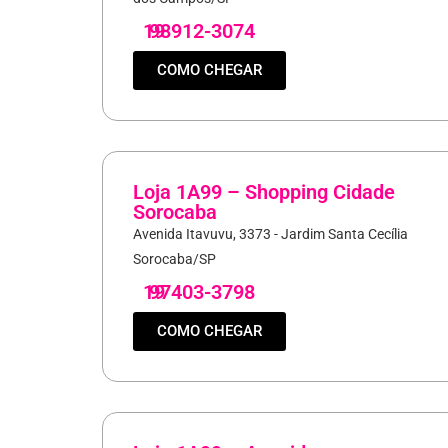
19
98912-3074
COMO CHEGAR
Loja 1A99 – Shopping Cidade
Sorocaba
Avenida Itavuvu, 3373 - Jardim Santa Cecília
Sorocaba/SP
19
97403-3798
COMO CHEGAR