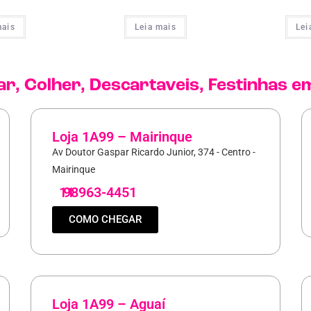
mais
Leia mais
Lei
ar
,
Colher
,
Descartaveis
,
Festinhas
em
Loja 1A99 – Mairinque
Av Doutor Gaspar Ricardo Junior, 374 - Centro -
Mairinque
11
98963-4451
COMO CHEGAR
Loja 1A99 – Aguaí