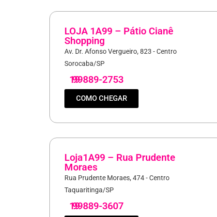
LOJA 1A99 – Pátio Cianê
Shopping
Av. Dr. Afonso Vergueiro, 823 - Centro
Sorocaba/SP
19
99889-2753
COMO CHEGAR
Loja1A99 – Rua Prudente
Moraes
Rua Prudente Moraes, 474 - Centro
Taquaritinga/SP
19
99889-3607