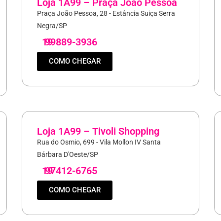
Loja 1A99 – Praça João Pessoa
Praça João Pessoa, 28 - Estância Suiça Serra
Negra/SP
19
99889-3936
COMO CHEGAR
Loja 1A99 – Tivoli Shopping
Rua do Osmio, 699 - Vila Mollon IV Santa
Bárbara D'Oeste/SP
19
97412-6765
COMO CHEGAR