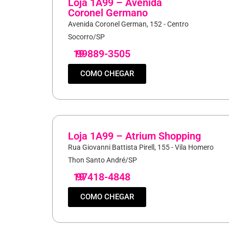
Loja 1A99 – Avenida
Coronel Germano
Avenida Coronel German, 152 - Centro
Socorro/SP
19
99889-3505
COMO CHEGAR
Loja 1A99 – Atrium Shopping
Rua Giovanni Battista Pirell, 155 - Vila Homero
Thon Santo André/SP
19
97418-4848
COMO CHEGAR