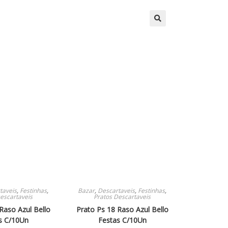
🔍
taveis
,
Festinhas
,
Bazar
,
Descartaveis
,
Festinhas
,
escartaveis
Pratos Descartaveis
Raso Azul Bello
Prato Ps 18 Raso Azul Bello
s C/10Un
Festas C/10Un