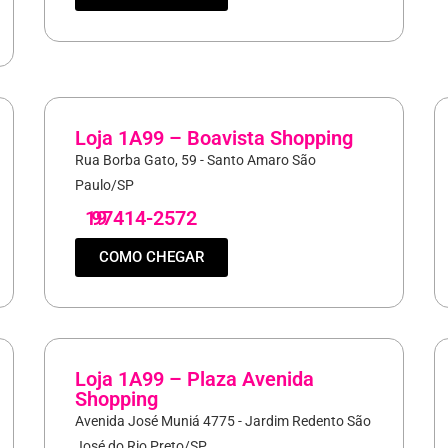
Loja 1A99 – Boavista Shopping
Rua Borba Gato, 59 - Santo Amaro São
Paulo/SP
19
97414-2572
COMO CHEGAR
Loja 1A99 – Plaza Avenida
Shopping
Avenida José Muniá 4775 - Jardim Redento São
José do Rio Preto/SP