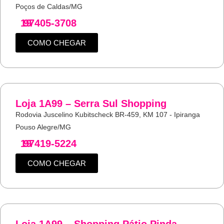
Poços de Caldas/MG
19
97405-3708
COMO CHEGAR
Loja 1A99 – Serra Sul Shopping
Rodovia Juscelino Kubitscheck BR-459, KM 107 - Ipiranga
Pouso Alegre/MG
19
97419-5224
COMO CHEGAR