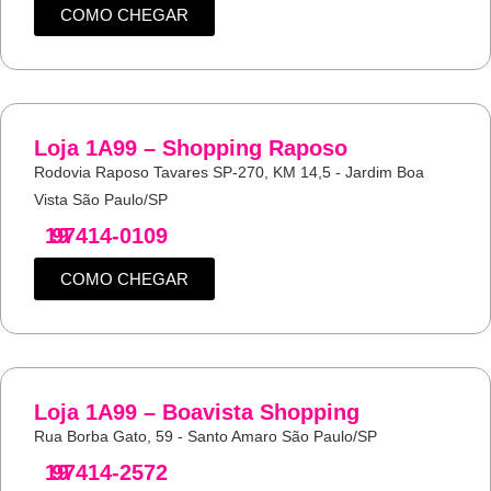
COMO CHEGAR
Loja 1A99 – Shopping Raposo
Rodovia Raposo Tavares SP-270, KM 14,5 - Jardim Boa
Vista São Paulo/SP
19
97414-0109
COMO CHEGAR
Loja 1A99 – Boavista Shopping
Rua Borba Gato, 59 - Santo Amaro São Paulo/SP
19
97414-2572