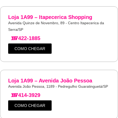
Loja 1A99 – Itapecerica Shopping
Avenida Quinze de Novembro, 89 - Centro Itapecerica da
Serra/SP
19
97422-1885
COMO CHEGAR
Loja 1A99 – Avenida João Pessoa
Avenida João Pessoa, 1189 - Pedregulho Guaratinguetá/SP
19
97414-3929
COMO CHEGAR