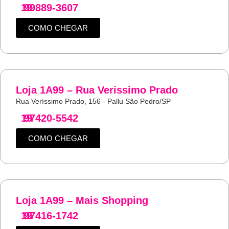
19
99889-3607
COMO CHEGAR
Loja 1A99 – Rua Verissimo Prado
Rua Veríssimo Prado, 156 - Pallu São Pedro/SP
19
97420-5542
COMO CHEGAR
Loja 1A99 – Mais Shopping
19
97416-1742