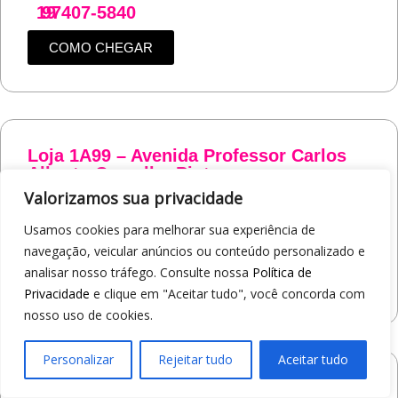
19
97407-5840
COMO CHEGAR
Loja 1A99 – Avenida Professor Carlos
Alberto Carvalho Pinto
Av. Professor Carlos Alberto Carvalho Pinto, 464 - Alvinópolis
Valorizamos sua privacidade
Atibaia/SP
Usamos cookies para melhorar sua experiência de
19
97405-8547
navegação, veicular anúncios ou conteúdo personalizado e
analisar nosso tráfego. Consulte nossa
Política de
COMO CHEGAR
Privacidade
e clique em "Aceitar tudo", você concorda com
nosso uso de cookies.
Personalizar
Rejeitar tudo
Aceitar tudo
Loja 1A99 – Shopping Praça Nova