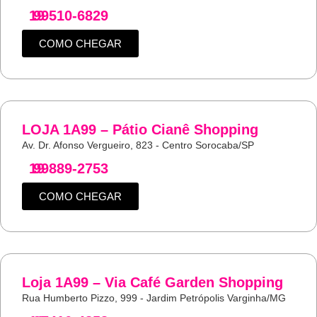
19
99510-6829
COMO CHEGAR
LOJA 1A99 – Pátio Cianê Shopping
Av. Dr. Afonso Vergueiro, 823 - Centro Sorocaba/SP
19
99889-2753
COMO CHEGAR
Loja 1A99 – Via Café Garden Shopping
Rua Humberto Pizzo, 999 - Jardim Petrópolis Varginha/MG