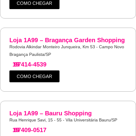
COMO CHEGAR
Loja 1A99 – Bragança Garden Shopping
Rodovia Alkindar Monteiro Junqueira, Km 53 - Campo Novo
Bragança Paulista/SP
19
97414-4539
COMO CHEGAR
Loja 1A99 – Bauru Shopping
Rua Henrique Savi, 15 - 55 - Vila Universitária Bauru/SP
19
97409-0517