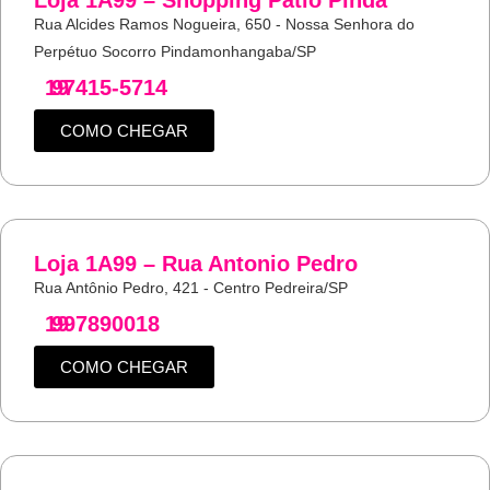
Loja 1A99 – Shopping Pátio Pinda
Rua Alcides Ramos Nogueira, 650 - Nossa Senhora do
Perpétuo Socorro Pindamonhangaba/SP
19
97415-5714
COMO CHEGAR
Loja 1A99 – Rua Antonio Pedro
Rua Antônio Pedro, 421 - Centro Pedreira/SP
19
997890018
COMO CHEGAR