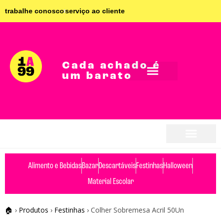
trabalhe conosco
serviço ao cliente
Cada achado é
um barato
seja parceiro
seja parceiro
Alimento e Bebidas
Bazar
Descartáveis
Festinhas
Halloween
Material Escolar
🏠
›
Produtos
›
Festinhas
›
Colher Sobremesa Acril 50Un