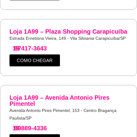
Loja 1A99 – Plaza Shopping Carapicuíba
Estrada Ernetisna Vieira, 149 - Vila Silviania Carapicuíba/SP
19
97417-3643
COMO CHEGAR
Loja 1A99 – Avenida Antonio Pires
Pimentel
Avenida Antonio Pires Pimentel, 153 - Centro Bragança
Paulista/SP
19
99889-4336