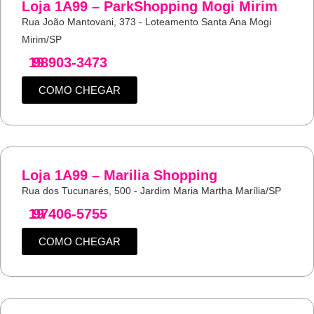
Loja 1A99 – ParkShopping Mogi Mirim
Rua João Mantovani, 373 - Loteamento Santa Ana Mogi
Mirim/SP
19
98903-3473
COMO CHEGAR
Loja 1A99 – Marilia Shopping
Rua dos Tucunarés, 500 - Jardim Maria Martha Marília/SP
19
97406-5755
COMO CHEGAR