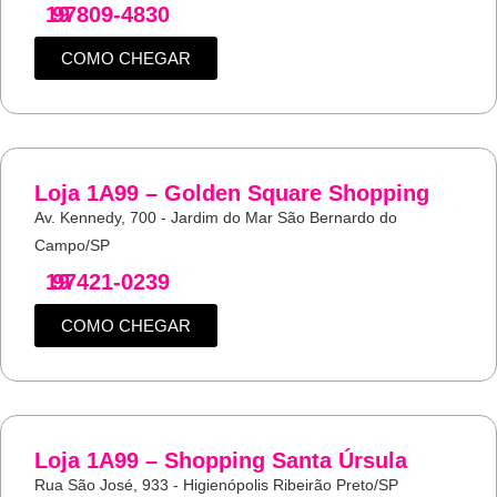
19
97809-4830
COMO CHEGAR
Loja 1A99 – Golden Square Shopping
Av. Kennedy, 700 - Jardim do Mar São Bernardo do
Campo/SP
19
97421-0239
COMO CHEGAR
Loja 1A99 – Shopping Santa Úrsula
Rua São José, 933 - Higienópolis Ribeirão Preto/SP