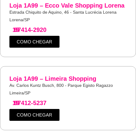
Loja 1A99 – Ecco Vale Shopping Lorena
Estrada Chiquito de Aquino, 46 - Santa Lucrécia Lorena
Lorena/SP
19
97414-2920
COMO CHEGAR
Loja 1A99 – Limeira Shopping
Av. Carlos Kuntz Busch, 800 - Parque Egisto Ragazzo
Limeira/SP
19
97412-5237
COMO CHEGAR