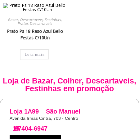
Bazar
,
Descartaveis
,
Festinhas
,
Pratos Descartaveis
Prato Ps 18 Raso Azul Bello
Festas C/10Un
Leia mais
Loja de
Bazar
,
Colher
,
Descartaveis
,
Festinhas
em promoção
Loja 1A99 – São Manuel
Avenida Irmas Cintra, 703 - Centro
19
97404-6947