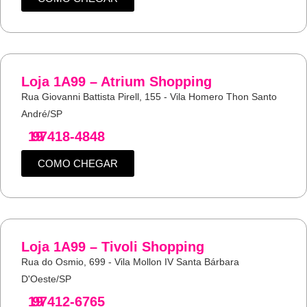
Loja 1A99 – Atrium Shopping
Rua Giovanni Battista Pirell, 155 - Vila Homero Thon Santo
André/SP
19
97418-4848
COMO CHEGAR
Loja 1A99 – Tivoli Shopping
Rua do Osmio, 699 - Vila Mollon IV Santa Bárbara
D'Oeste/SP
19
97412-6765