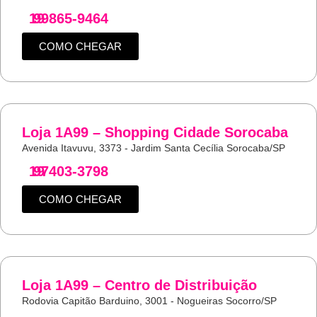
19
99865-9464
COMO CHEGAR
Loja 1A99 – Shopping Cidade Sorocaba
Avenida Itavuvu, 3373 - Jardim Santa Cecília Sorocaba/SP
19
97403-3798
COMO CHEGAR
Loja 1A99 – Centro de Distribuição
Rodovia Capitão Barduino, 3001 - Nogueiras Socorro/SP