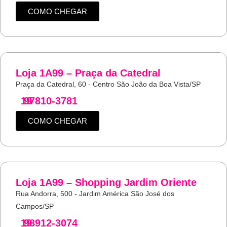
COMO CHEGAR
Loja 1A99 – Praça da Catedral
Praça da Catedral, 60 - Centro São João da Boa Vista/SP
19
97810-3781
COMO CHEGAR
Loja 1A99 – Shopping Jardim Oriente
Rua Andorra, 500 - Jardim América São José dos
Campos/SP
19
98912-3074