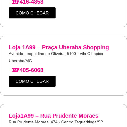
19
97416-4858
COMO CHEGAR
Loja 1A99 – Praça Uberaba Shopping
Avenida Leopoldino de Oliveira, 5100 - Vila Olímpica
Uberaba/MG
19
97405-6068
COMO CHEGAR
Loja1A99 – Rua Prudente Moraes
Rua Prudente Moraes, 474 - Centro Taquaritinga/SP