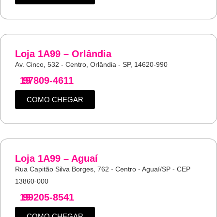
Loja 1A99 – Orlândia
Av. Cinco, 532 - Centro, Orlândia - SP, 14620-990
19
97809-4611
COMO CHEGAR
Loja 1A99 – Aguaí
Rua Capitão Silva Borges, 762 - Centro - Aguaí/SP - CEP
13860-000
19
99205-8541
COMO CHEGAR