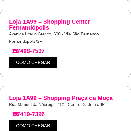
Loja 1A99 – Shopping Center
Fernandópolis
Avenida Litério Grecco, 600 - Vila São Fernando
Fernandópolis/SP
19
97408-7597
COMO CHEGAR
Loja 1A99 – Shopping Praça da Moça
Rua Manoel da Nóbrega, 712 - Centro Diadema/SP
19
97419-7396
COMO CHEGAR