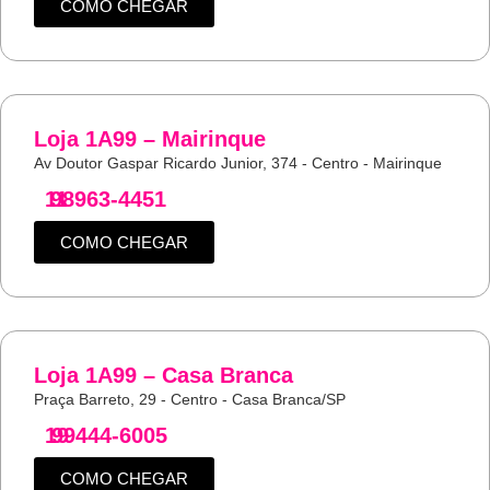
COMO CHEGAR
Loja 1A99 – Mairinque
Av Doutor Gaspar Ricardo Junior, 374 - Centro - Mairinque
11
98963-4451
COMO CHEGAR
Loja 1A99 – Casa Branca
Praça Barreto, 29 - Centro - Casa Branca/SP
19
99444-6005
COMO CHEGAR