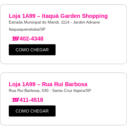
Loja 1A99 – Itaquá Garden Shopping
Estrada Municipal do Mandi, 1114 - Jardim Adriane
Itaquaquecetuba/SP
19
97402-4348
COMO CHEGAR
Loja 1A99 – Rua Rui Barbosa
Rua Rui Barbosa, 430 - Santa Cruz Itapira/SP
19
97411-4518
COMO CHEGAR