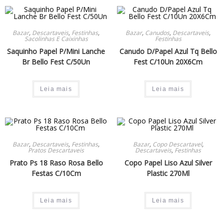
Bazar
,
Descartaveis
,
Festinhas
,
Bazar
,
Canudos
,
Descartaveis
,
Sacolinhas E Caixinhas
Festinhas
Saquinho Papel P/Mini Lanche
Canudo D/Papel Azul Tq Bello
Br Bello Fest C/50Un
Fest C/10Un 20X6Cm
Leia mais
Leia mais
Bazar
,
Descartaveis
,
Festinhas
,
Bazar
,
Copo Descartavel
,
Pratos Descartaveis
Descartaveis
,
Festinhas
Prato Ps 18 Raso Rosa Bello
Copo Papel Liso Azul Silver
Festas C/10Cm
Plastic 270Ml
Leia mais
Leia mais