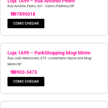
Loja 1A99 – Rua Antonio Pedro
Rua Antônio Pedro, 421 - Centro Pedreira/SP
19
997890018
COMO CHEGAR
Loja 1A99 – ParkShopping Mogi Mirim
Rua João Mantovani, 373 - Loteamento Santa Ana Mogi
Mirim/SP
19
98903-3473
COMO CHEGAR