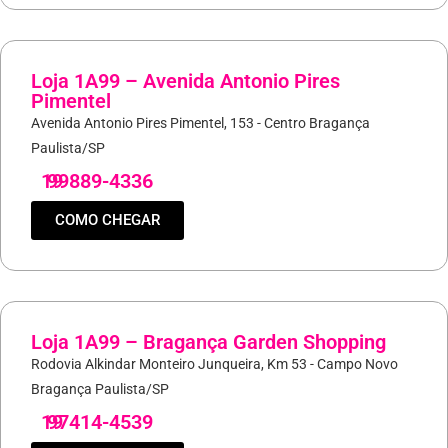
Loja 1A99 – Avenida Antonio Pires
Pimentel
Avenida Antonio Pires Pimentel, 153 - Centro Bragança
Paulista/SP
19
99889-4336
COMO CHEGAR
Loja 1A99 – Bragança Garden Shopping
Rodovia Alkindar Monteiro Junqueira, Km 53 - Campo Novo
Bragança Paulista/SP
19
97414-4539