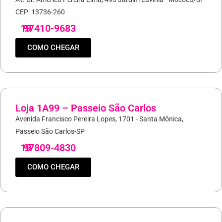
CEP: 13736-260
19
97410-9683
COMO CHEGAR
Loja 1A99 – Passeio São Carlos
Avenida Francisco Pereira Lopes, 1701 - Santa Mônica,
Passeio São Carlos-SP
19
97809-4830
COMO CHEGAR