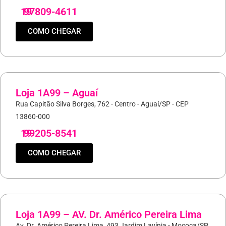
19
97809-4611
COMO CHEGAR
Loja 1A99 – Aguaí
Rua Capitão Silva Borges, 762 - Centro - Aguaí/SP - CEP
13860-000
19
99205-8541
COMO CHEGAR
Loja 1A99 – AV. Dr. Américo Pereira Lima
Av. Dr. Américo Pereira Lima, 493 Jardim Lavínia - Mococa/SP