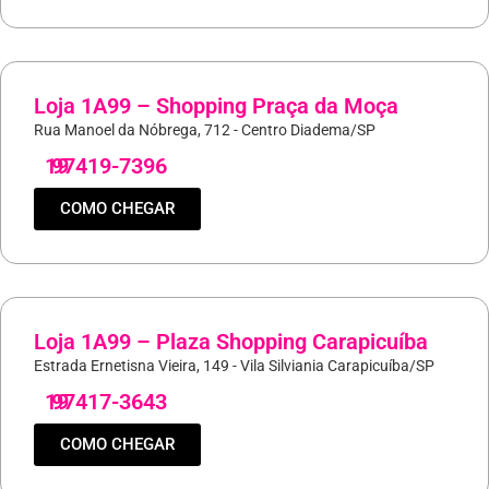
Loja 1A99 – Shopping Praça da Moça
Rua Manoel da Nóbrega, 712 - Centro Diadema/SP
19
97419-7396
COMO CHEGAR
Loja 1A99 – Plaza Shopping Carapicuíba
Estrada Ernetisna Vieira, 149 - Vila Silviania Carapicuíba/SP
19
97417-3643
COMO CHEGAR