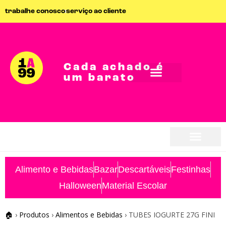
trabalhe conosco
serviço ao cliente
Cada achado é
um barato
seja parceiro
seja parceiro
Alimento e Bebidas
Bazar
Descartáveis
Festinhas
Halloween
Material Escolar
🏠
›
Produtos
›
Alimentos e Bebidas
›
TUBES IOGURTE 27G FINI