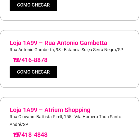
COMO CHEGAR
Loja 1A99 – Rua Antonio Gambetta
Rua Antônio Gambetta, 93 - Estância Suiça Serra Negra/SP
19
97416-8878
COMO CHEGAR
Loja 1A99 – Atrium Shopping
Rua Giovanni Battista Pirell, 155 - Vila Homero Thon Santo
André/SP
19
97418-4848