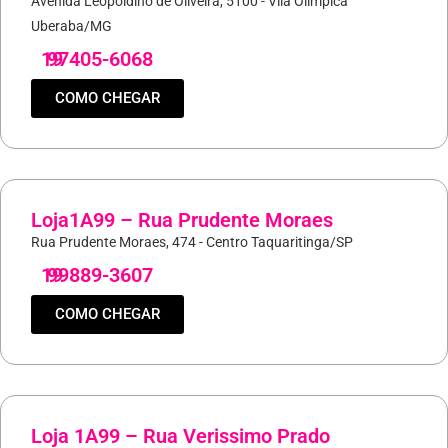
Avenida Leopoldino de Oliveira, 5100 - Vila Olímpica
Uberaba/MG
19
97405-6068
COMO CHEGAR
Loja1A99 – Rua Prudente Moraes
Rua Prudente Moraes, 474 - Centro Taquaritinga/SP
19
99889-3607
COMO CHEGAR
Loja 1A99 – Rua Verissimo Prado