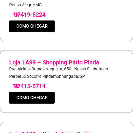
Pouso Alegre/MG
19
97419-5224
COMO CHEGAR
Loja 1A99 – Shopping Pátio Pinda
Rua Alcides Ramos Nogueira, 650 - Nossa Senhora do
Perpétuo Socorro Pindamonhangaba/SP
19
97415-5714
COMO CHEGAR