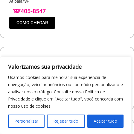
Atibaia/SP
19
97405-8547
COMO CHEGAR
Loja 1A99 – Shopping Praça Nova
Valorizamos sua privacidade
Av. Carlos Pereira da Silva, 6000 - Jardim Guanabara
Araçatuba/SP
Usamos cookies para melhorar sua experiência de
19
97414-5412
navegação, veicular anúncios ou conteúdo personalizado e
analisar nosso tráfego. Consulte nossa
Política de
COMO CHEGAR
Privacidade
e clique em "Aceitar tudo", você concorda com
nosso uso de cookies.
Personalizar
Rejeitar tudo
Aceitar tudo
Loja 1A99 – Shopping Jaraguá