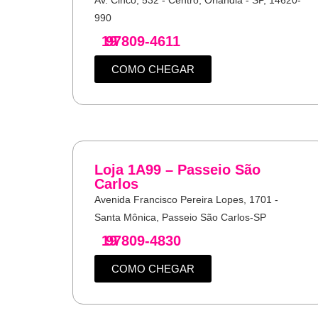
990
19
97809-4611
COMO CHEGAR
Loja 1A99 – Passeio São
Carlos
Avenida Francisco Pereira Lopes, 1701 -
Santa Mônica, Passeio São Carlos-SP
19
97809-4830
COMO CHEGAR