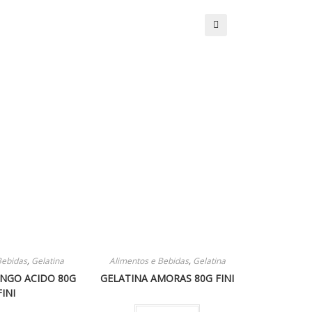
🔍
Bebidas
,
Gelatina
Alimentos e Bebidas
,
Gelatina
NGO ACIDO 80G
GELATINA AMORAS 80G FINI
FINI