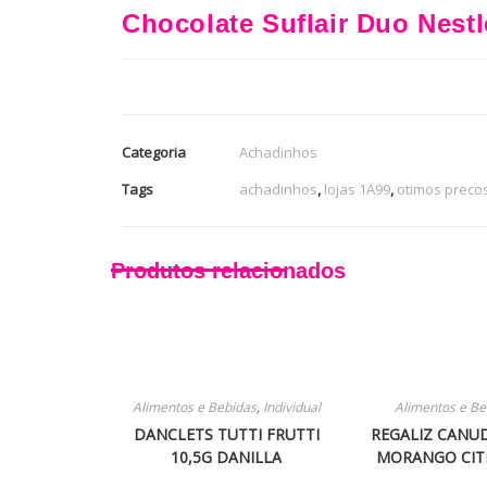
Chocolate Suflair Duo Nest
Categoria
Achadinhos
Tags
achadinhos
,
lojas 1A99
,
otimos preco
Produtos relacionados
Alimentos e Bebidas
,
Individual
Alimentos e Be
DANCLETS TUTTI FRUTTI
REGALIZ CANU
10,5G DANILLA
MORANGO CIT