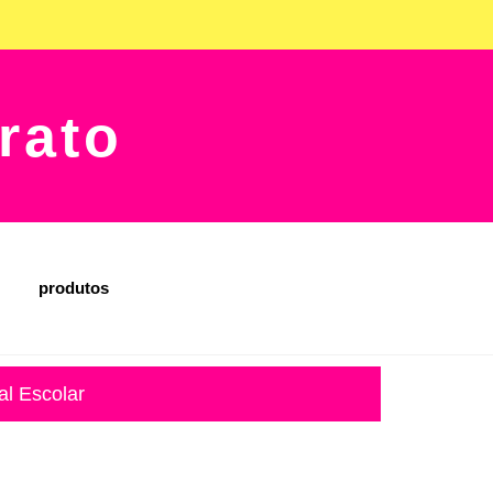
rato
produtos
al Escolar