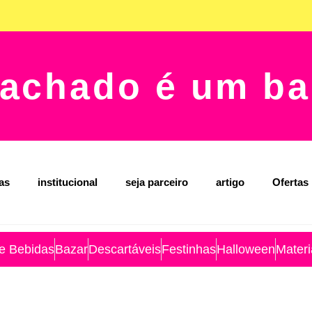
achado é um ba
jas
institucional
seja parceiro
artigo
Ofertas
 e Bebidas
Bazar
Descartáveis
Festinhas
Halloween
Materi