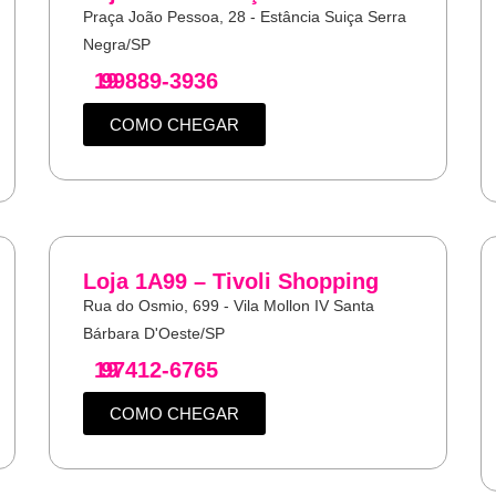
Praça João Pessoa, 28 - Estância Suiça Serra
Negra/SP
19
99889-3936
COMO CHEGAR
Loja 1A99 – Tivoli Shopping
Rua do Osmio, 699 - Vila Mollon IV Santa
Bárbara D'Oeste/SP
19
97412-6765
COMO CHEGAR