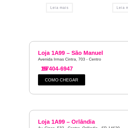
Leia mais
Leia 
Loja 1A99 – São Manuel
Avenida Irmas Cintra, 703 - Centro
19
97404-6947
COMO CHEGAR
Loja 1A99 – Orlândia
Av. Cinco, 532 - Centro, Orlândia - SP, 14620-