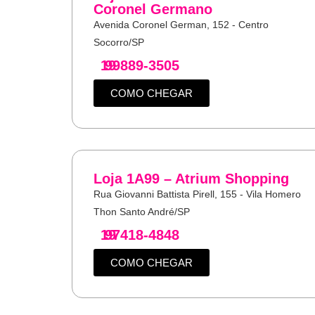
Coronel Germano
Avenida Coronel German, 152 - Centro
Socorro/SP
19
99889-3505
COMO CHEGAR
Loja 1A99 – Atrium Shopping
Rua Giovanni Battista Pirell, 155 - Vila Homero
Thon Santo André/SP
19
97418-4848
COMO CHEGAR