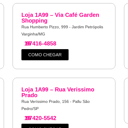
Loja 1A99 – Via Café Garden
Shopping
Rua Humberto Pizzo, 999 - Jardim Petrópolis
Varginha/MG
19
97416-4858
COMO CHEGAR
Loja 1A99 – Rua Verissimo
Prado
Rua Veríssimo Prado, 156 - Pallu São
Pedro/SP
19
97420-5542