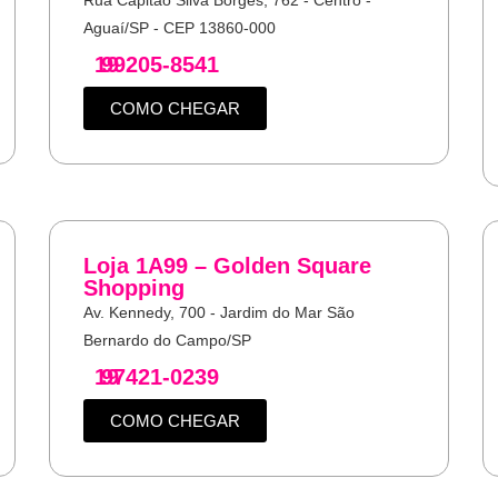
Aguaí/SP - CEP 13860-000
19
99205-8541
COMO CHEGAR
Loja 1A99 – Golden Square
Shopping
Av. Kennedy, 700 - Jardim do Mar São
Bernardo do Campo/SP
19
97421-0239
COMO CHEGAR