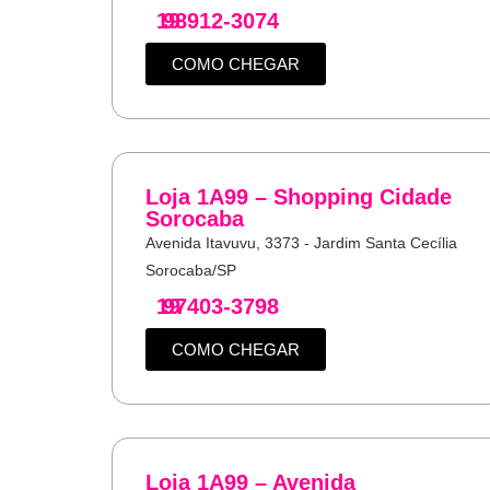
19
98912-3074
COMO CHEGAR
Loja 1A99 – Shopping Cidade
Sorocaba
Avenida Itavuvu, 3373 - Jardim Santa Cecília
Sorocaba/SP
19
97403-3798
COMO CHEGAR
Loja 1A99 – Avenida