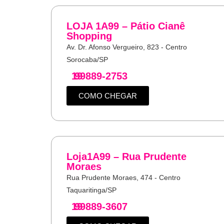
LOJA 1A99 – Pátio Cianê
Shopping
Av. Dr. Afonso Vergueiro, 823 - Centro
Sorocaba/SP
19
99889-2753
COMO CHEGAR
Loja1A99 – Rua Prudente
Moraes
Rua Prudente Moraes, 474 - Centro
Taquaritinga/SP
19
99889-3607