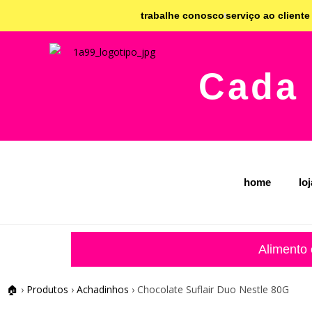
trabalhe conosco
serviço ao cliente
Cada 
home
lo
Alimento
🏠
›
Produtos
›
Achadinhos
›
Chocolate Suflair Duo Nestle 80G