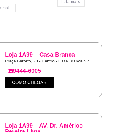
Leia mais
a mais
Loja 1A99 – Casa Branca
Praça Barreto, 29 - Centro - Casa Branca/SP
19
99444-6005
COMO CHEGAR
Loja 1A99 – AV. Dr. Américo
Pereira Lima