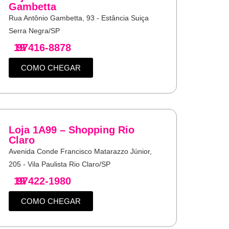
Gambetta
Rua Antônio Gambetta, 93 - Estância Suiça
Serra Negra/SP
19
97416-8878
COMO CHEGAR
Loja 1A99 – Shopping Rio
Claro
Avenida Conde Francisco Matarazzo Júnior,
205 - Vila Paulista Rio Claro/SP
19
97422-1980
COMO CHEGAR