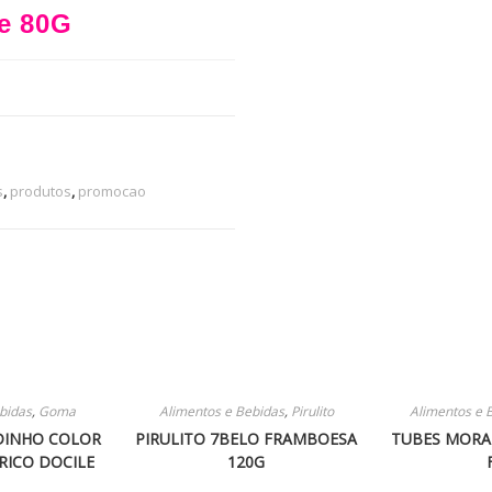
le 80G
s
,
produtos
,
promocao
bidas
,
Goma
Alimentos e Bebidas
,
Pirulito
Alimentos e 
DINHO COLOR
PIRULITO 7BELO FRAMBOESA
TUBES MORA
RICO DOCILE
120G