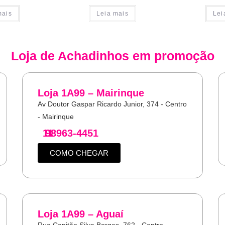
mais
Leia mais
Lei
Loja de
Achadinhos
em promoção
Loja 1A99 – Mairinque
Av Doutor Gaspar Ricardo Junior, 374 - Centro
- Mairinque
11
98963-4451
COMO CHEGAR
Loja 1A99 – Aguaí
Rua Capitão Silva Borges, 762 - Centro -