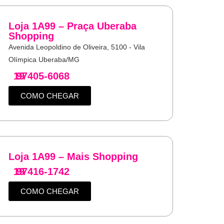
Loja 1A99 – Praça Uberaba
Shopping
Avenida Leopoldino de Oliveira, 5100 - Vila
Olímpica Uberaba/MG
19
97405-6068
COMO CHEGAR
Loja 1A99 – Mais Shopping
19
97416-1742
COMO CHEGAR