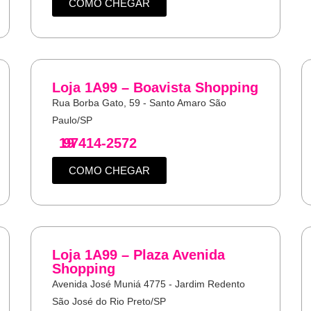
COMO CHEGAR
Loja 1A99 – Boavista Shopping
Rua Borba Gato, 59 - Santo Amaro São
Paulo/SP
19
97414-2572
COMO CHEGAR
Loja 1A99 – Plaza Avenida
Shopping
Avenida José Muniá 4775 - Jardim Redento
São José do Rio Preto/SP