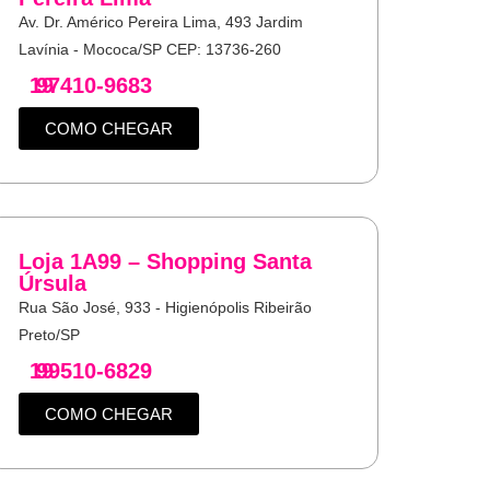
Av. Dr. Américo Pereira Lima, 493 Jardim
Lavínia - Mococa/SP CEP: 13736-260
19
97410-9683
COMO CHEGAR
Loja 1A99 – Shopping Santa
Úrsula
Rua São José, 933 - Higienópolis Ribeirão
Preto/SP
19
99510-6829
COMO CHEGAR