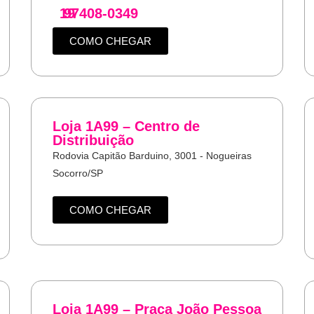
19
97408-0349
COMO CHEGAR
Loja 1A99 – Centro de
Distribuição
Rodovia Capitão Barduino, 3001 - Nogueiras
Socorro/SP
COMO CHEGAR
Loja 1A99 – Praça João Pessoa