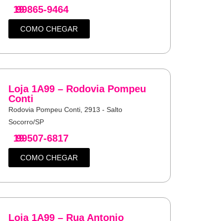
19
99865-9464
COMO CHEGAR
Loja 1A99 – Rodovia Pompeu
Conti
Rodovia Pompeu Conti, 2913 - Salto
Socorro/SP
19
99507-6817
COMO CHEGAR
Loja 1A99 – Rua Antonio