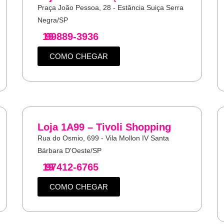
Praça João Pessoa, 28 - Estância Suiça Serra
Negra/SP
19
99889-3936
COMO CHEGAR
Loja 1A99 – Tivoli Shopping
Rua do Osmio, 699 - Vila Mollon IV Santa
Bárbara D'Oeste/SP
19
97412-6765
COMO CHEGAR