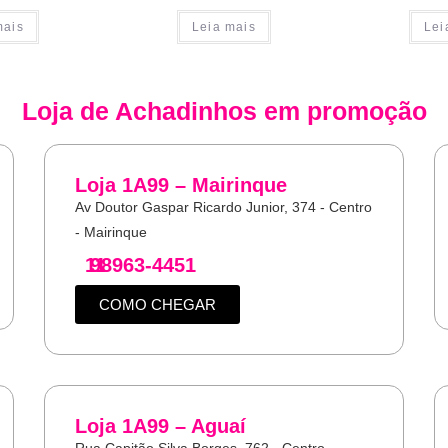
mais
Leia mais
Lei
Loja de
Achadinhos
em promoção
Loja 1A99 – Mairinque
Av Doutor Gaspar Ricardo Junior, 374 - Centro
- Mairinque
11
98963-4451
COMO CHEGAR
Loja 1A99 – Aguaí
Rua Capitão Silva Borges, 762 - Centro -