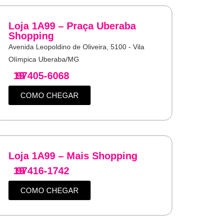
Loja 1A99 – Praça Uberaba
Shopping
Avenida Leopoldino de Oliveira, 5100 - Vila
Olímpica Uberaba/MG
19
97405-6068
COMO CHEGAR
Loja 1A99 – Mais Shopping
19
97416-1742
COMO CHEGAR