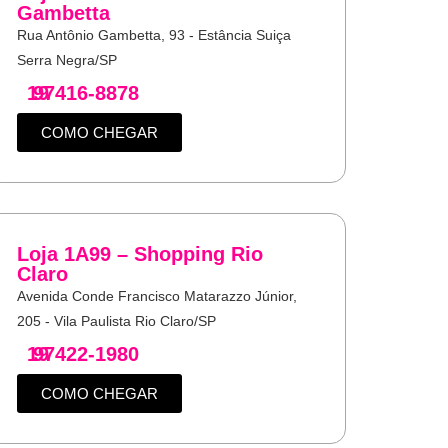
Gambetta
Rua Antônio Gambetta, 93 - Estância Suiça
Serra Negra/SP
19
97416-8878
COMO CHEGAR
Loja 1A99 – Shopping Rio
Claro
Avenida Conde Francisco Matarazzo Júnior,
205 - Vila Paulista Rio Claro/SP
19
97422-1980
COMO CHEGAR