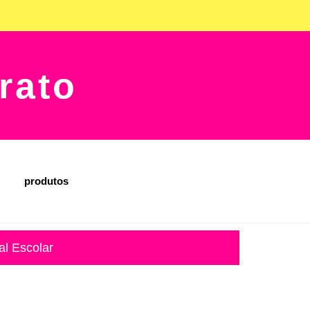
rato
produtos
al Escolar