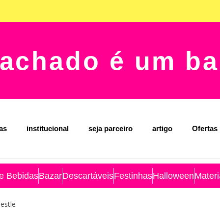
achado é um ba
jas
institucional
seja parceiro
artigo
Ofertas
 e Bebidas
Bazar
Descartáveis
Festinhas
Halloween
Materi
estle