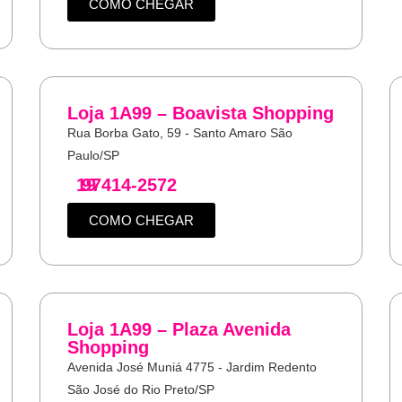
COMO CHEGAR
Loja 1A99 – Boavista Shopping
Rua Borba Gato, 59 - Santo Amaro São
Paulo/SP
19
97414-2572
COMO CHEGAR
Loja 1A99 – Plaza Avenida
Shopping
Avenida José Muniá 4775 - Jardim Redento
São José do Rio Preto/SP