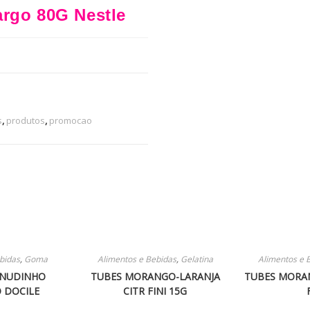
argo 80G Nestle
s
,
produtos
,
promocao
bidas
,
Goma
Alimentos e Bebidas
,
Gelatina
Alimentos e 
ANUDINHO
TUBES MORANGO-LARANJA
TUBES MORAN
 DOCILE
CITR FINI 15G