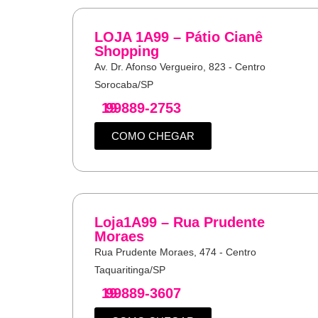
LOJA 1A99 – Pátio Cianê
Shopping
Av. Dr. Afonso Vergueiro, 823 - Centro
Sorocaba/SP
19
99889-2753
COMO CHEGAR
Loja1A99 – Rua Prudente
Moraes
Rua Prudente Moraes, 474 - Centro
Taquaritinga/SP
19
99889-3607