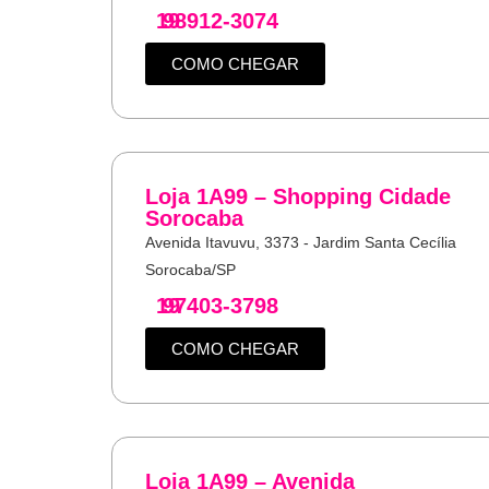
19
98912-3074
COMO CHEGAR
Loja 1A99 – Shopping Cidade
Sorocaba
Avenida Itavuvu, 3373 - Jardim Santa Cecília
Sorocaba/SP
19
97403-3798
COMO CHEGAR
Loja 1A99 – Avenida