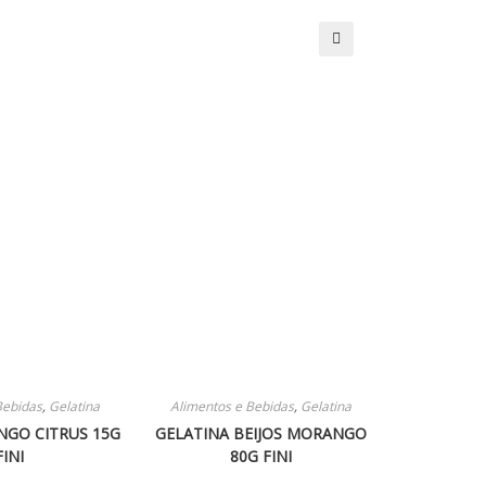
🔍
Bebidas
,
Gelatina
Alimentos e Bebidas
,
Gelatina
GO CITRUS 15G
GELATINA BEIJOS MORANGO
FINI
80G FINI