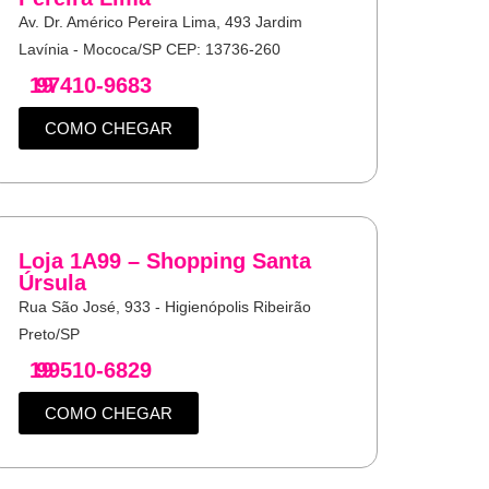
Av. Dr. Américo Pereira Lima, 493 Jardim
Lavínia - Mococa/SP CEP: 13736-260
19
97410-9683
COMO CHEGAR
Loja 1A99 – Shopping Santa
Úrsula
Rua São José, 933 - Higienópolis Ribeirão
Preto/SP
19
99510-6829
COMO CHEGAR