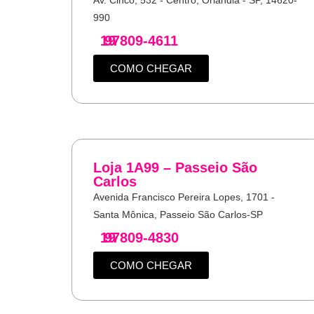
990
19
97809-4611
COMO CHEGAR
Loja 1A99 – Passeio São
Carlos
Avenida Francisco Pereira Lopes, 1701 -
Santa Mônica, Passeio São Carlos-SP
19
97809-4830
COMO CHEGAR