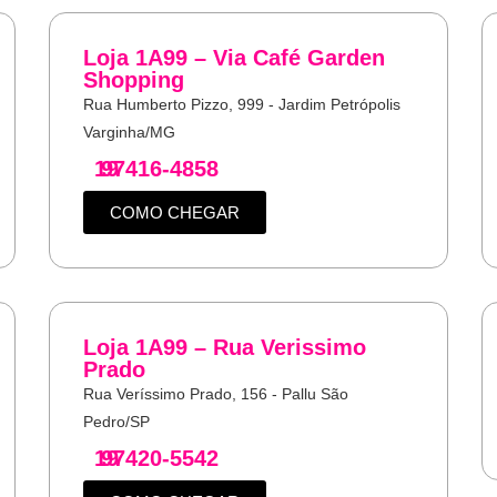
Loja 1A99 – Via Café Garden
Shopping
Rua Humberto Pizzo, 999 - Jardim Petrópolis
Varginha/MG
19
97416-4858
COMO CHEGAR
Loja 1A99 – Rua Verissimo
Prado
Rua Veríssimo Prado, 156 - Pallu São
Pedro/SP
19
97420-5542