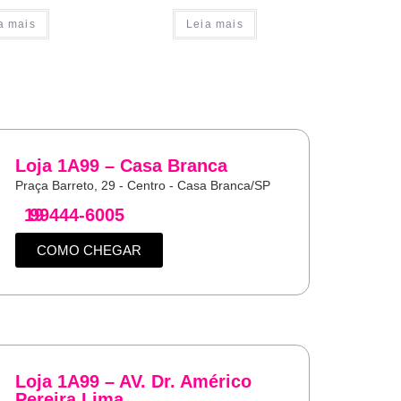
a mais
Leia mais
Loja 1A99 – Casa Branca
Praça Barreto, 29 - Centro - Casa Branca/SP
19
99444-6005
COMO CHEGAR
Loja 1A99 – AV. Dr. Américo
Pereira Lima