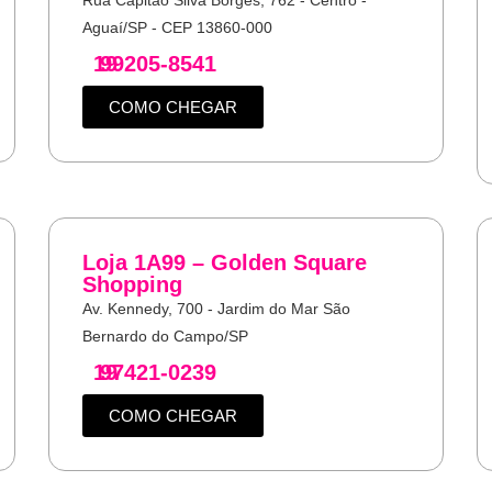
Aguaí/SP - CEP 13860-000
19
99205-8541
COMO CHEGAR
Loja 1A99 – Golden Square
Shopping
Av. Kennedy, 700 - Jardim do Mar São
Bernardo do Campo/SP
19
97421-0239
COMO CHEGAR