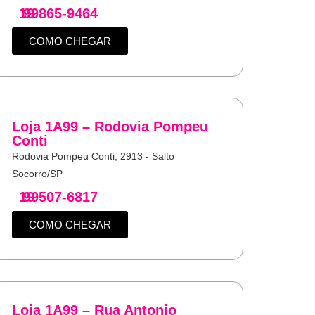
19
99865-9464
COMO CHEGAR
Loja 1A99 – Rodovia Pompeu
Conti
Rodovia Pompeu Conti, 2913 - Salto
Socorro/SP
19
99507-6817
COMO CHEGAR
Loja 1A99 – Rua Antonio