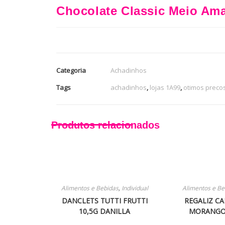
Chocolate Classic Meio Am
Categoria
Achadinhos
Tags
achadinhos
,
lojas 1A99
,
otimos preco
Produtos relacionados
Alimentos e Bebidas
,
Individual
Alimentos e Be
DANCLETS TUTTI FRUTTI
REGALIZ C
10,5G DANILLA
MORANGO