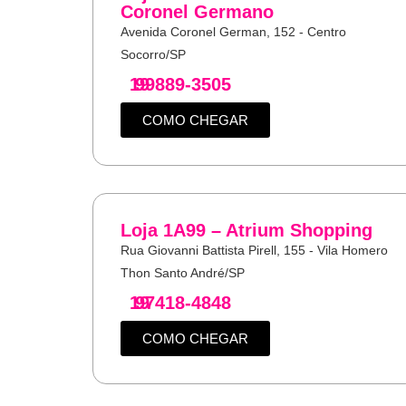
Coronel Germano
Avenida Coronel German, 152 - Centro
Socorro/SP
19
99889-3505
COMO CHEGAR
Loja 1A99 – Atrium Shopping
Rua Giovanni Battista Pirell, 155 - Vila Homero
Thon Santo André/SP
19
97418-4848
COMO CHEGAR