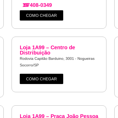
19
97408-0349
COMO CHEGAR
Loja 1A99 – Centro de
Distribuição
Rodovia Capitão Barduino, 3001 - Nogueiras
Socorro/SP
COMO CHEGAR
Loja 1A99 – Praça João Pessoa