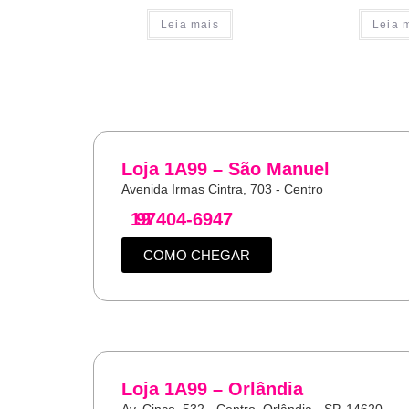
Leia mais
Leia 
Loja 1A99 – São Manuel
Avenida Irmas Cintra, 703 - Centro
19
97404-6947
COMO CHEGAR
Loja 1A99 – Orlândia
Av. Cinco, 532 - Centro, Orlândia - SP, 14620-