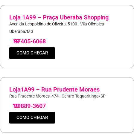
Loja 1A99 – Praça Uberaba Shopping
Avenida Leopoldino de Oliveira, 5100 - Vila Olímpica
Uberaba/MG
19
97405-6068
COMO CHEGAR
Loja1A99 – Rua Prudente Moraes
Rua Prudente Moraes, 474 - Centro Taquaritinga/SP
19
99889-3607
COMO CHEGAR