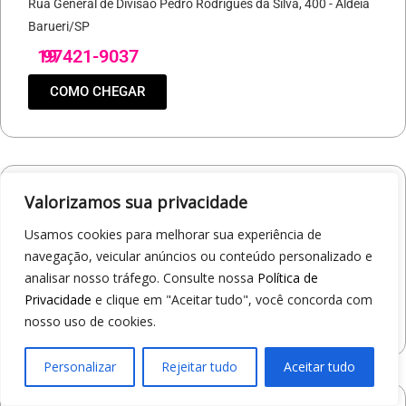
Rua General de Divisão Pedro Rodrigues da Silva, 400 - Aldeia
Barueri/SP
19
97421-9037
COMO CHEGAR
Valorizamos sua privacidade
Loja 1A99 – North Shopping Barretos
Via Conselheiro Antonio Prado, 1400 - Pedro Cavaline
Usamos cookies para melhorar sua experiência de
Barretos/SP
navegação, veicular anúncios ou conteúdo personalizado e
19
97407-5840
analisar nosso tráfego. Consulte nossa
Política de
Privacidade
e clique em "Aceitar tudo", você concorda com
COMO CHEGAR
nosso uso de cookies.
Personalizar
Rejeitar tudo
Aceitar tudo