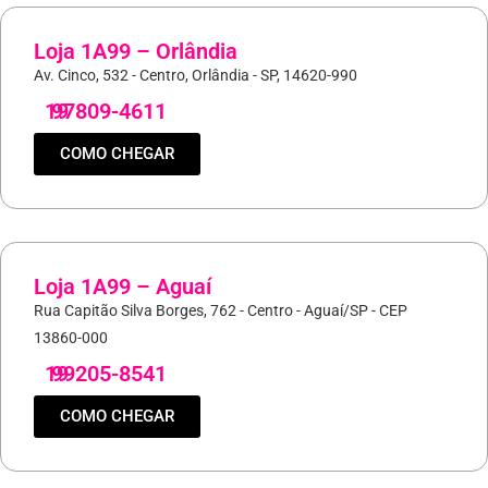
Loja 1A99 – Orlândia
Av. Cinco, 532 - Centro, Orlândia - SP, 14620-990
19
97809-4611
COMO CHEGAR
Loja 1A99 – Aguaí
Rua Capitão Silva Borges, 762 - Centro - Aguaí/SP - CEP
13860-000
19
99205-8541
COMO CHEGAR