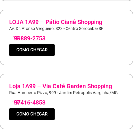
LOJA 1A99 – Pátio Cianê Shopping
Av. Dr. Afonso Vergueiro, 823 - Centro Sorocaba/SP
19
99889-2753
COMO CHEGAR
Loja 1A99 – Via Café Garden Shopping
Rua Humberto Pizzo, 999 - Jardim Petrópolis Varginha/MG
19
97416-4858
COMO CHEGAR