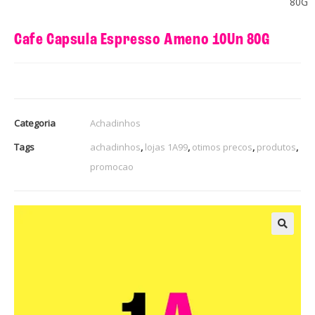
80G
Cafe Capsula Espresso Ameno 10Un 80G
Categoria
Achadinhos
Tags
achadinhos
,
lojas 1A99
,
otimos precos
,
produtos
,
promocao
🔍