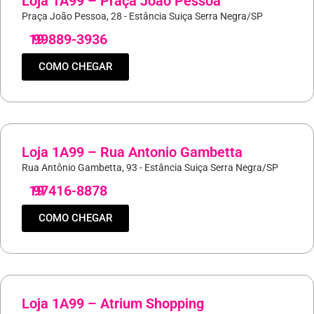
Loja 1A99 – Praça João Pessoa
Praça João Pessoa, 28 - Estância Suiça Serra Negra/SP
19
99889-3936
COMO CHEGAR
Loja 1A99 – Rua Antonio Gambetta
Rua Antônio Gambetta, 93 - Estância Suiça Serra Negra/SP
19
97416-8878
COMO CHEGAR
Loja 1A99 – Atrium Shopping