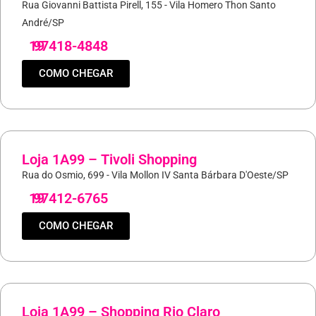
Rua Giovanni Battista Pirell, 155 - Vila Homero Thon Santo
André/SP
19
97418-4848
COMO CHEGAR
Loja 1A99 – Tivoli Shopping
Rua do Osmio, 699 - Vila Mollon IV Santa Bárbara D'Oeste/SP
19
97412-6765
COMO CHEGAR
Loja 1A99 – Shopping Rio Claro