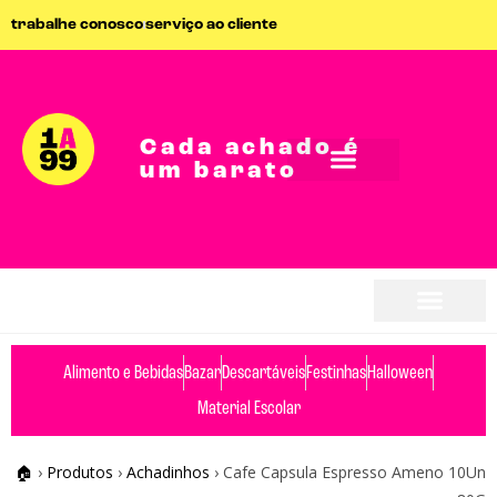
trabalhe conosco
serviço ao cliente
Cada achado é
um barato
Alimento e Bebidas
Bazar
Descartáveis
Festinhas
Halloween
Material Escolar
🏠
›
Produtos
›
Achadinhos
›
Cafe Capsula Espresso Ameno 10Un