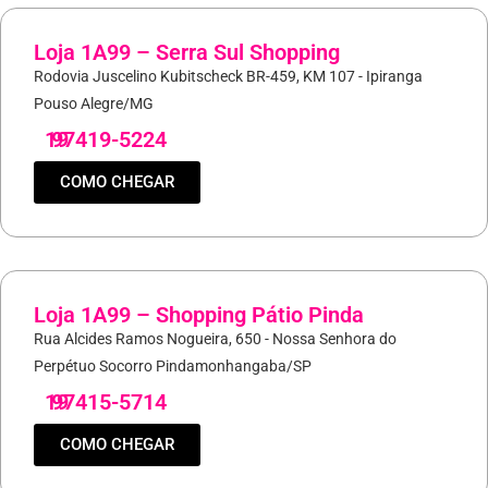
Loja 1A99 – Serra Sul Shopping
Rodovia Juscelino Kubitscheck BR-459, KM 107 - Ipiranga
Pouso Alegre/MG
19
97419-5224
COMO CHEGAR
Loja 1A99 – Shopping Pátio Pinda
Rua Alcides Ramos Nogueira, 650 - Nossa Senhora do
Perpétuo Socorro Pindamonhangaba/SP
19
97415-5714
COMO CHEGAR