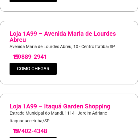
Loja 1A99 – Avenida Maria de Lourdes
Abreu
Avenida Maria de Lourdes Abreu, 10 - Centro Itatiba/SP
19
99889-2941
COMO CHEGAR
Loja 1A99 – Itaquá Garden Shopping
Estrada Municipal do Mandi, 1114 - Jardim Adriane
Itaquaquecetuba/SP
19
97402-4348