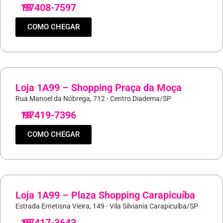
19
97408-7597
COMO CHEGAR
Loja 1A99 – Shopping Praça da Moça
Rua Manoel da Nóbrega, 712 - Centro Diadema/SP
19
97419-7396
COMO CHEGAR
Loja 1A99 – Plaza Shopping Carapicuíba
Estrada Ernetisna Vieira, 149 - Vila Silviania Carapicuíba/SP
19
97417-3643