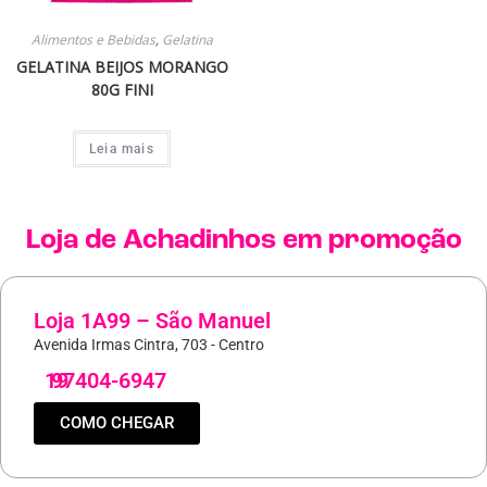
Alimentos e Bebidas
,
Gelatina
GELATINA BEIJOS MORANGO
80G FINI
Leia mais
Loja de
Achadinhos
em promoção
Loja 1A99 – São Manuel
Avenida Irmas Cintra, 703 - Centro
19
97404-6947
COMO CHEGAR