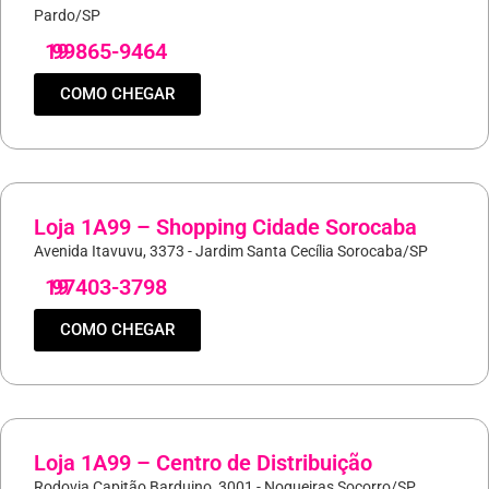
Pardo/SP
19
99865-9464
COMO CHEGAR
Loja 1A99 – Shopping Cidade Sorocaba
Avenida Itavuvu, 3373 - Jardim Santa Cecília Sorocaba/SP
19
97403-3798
COMO CHEGAR
Loja 1A99 – Centro de Distribuição
Rodovia Capitão Barduino, 3001 - Nogueiras Socorro/SP