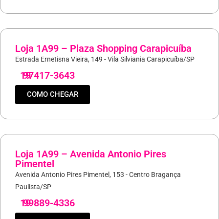
Loja 1A99 – Plaza Shopping Carapicuíba
Estrada Ernetisna Vieira, 149 - Vila Silviania Carapicuíba/SP
19
97417-3643
COMO CHEGAR
Loja 1A99 – Avenida Antonio Pires
Pimentel
Avenida Antonio Pires Pimentel, 153 - Centro Bragança
Paulista/SP
19
99889-4336