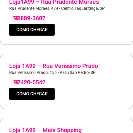
Loja1A99 – Rua Prudente Moraes
Rua Prudente Moraes, 474 - Centro Taquaritinga/SP
19
99889-3607
COMO CHEGAR
Loja 1A99 – Rua Verissimo Prado
Rua Veríssimo Prado, 156 - Pallu São Pedro/SP
19
97420-5542
COMO CHEGAR
Loja 1A99 – Mais Shopping