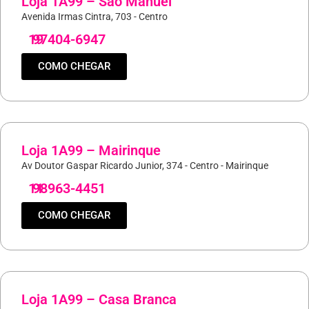
Loja 1A99 – São Manuel
Avenida Irmas Cintra, 703 - Centro
19
97404-6947
COMO CHEGAR
Loja 1A99 – Mairinque
Av Doutor Gaspar Ricardo Junior, 374 - Centro - Mairinque
11
98963-4451
COMO CHEGAR
Loja 1A99 – Casa Branca