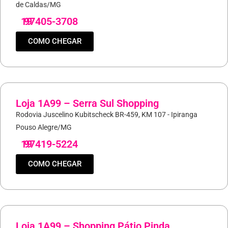
de Caldas/MG
19
97405-3708
COMO CHEGAR
Loja 1A99 – Serra Sul Shopping
Rodovia Juscelino Kubitscheck BR-459, KM 107 - Ipiranga
Pouso Alegre/MG
19
97419-5224
COMO CHEGAR
Loja 1A99 – Shopping Pátio Pinda