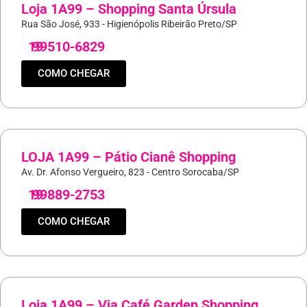
Loja 1A99 – Shopping Santa Úrsula
Rua São José, 933 - Higienópolis Ribeirão Preto/SP
19
99510-6829
COMO CHEGAR
LOJA 1A99 – Pátio Cianê Shopping
Av. Dr. Afonso Vergueiro, 823 - Centro Sorocaba/SP
19
99889-2753
COMO CHEGAR
Loja 1A99 – Via Café Garden Shopping