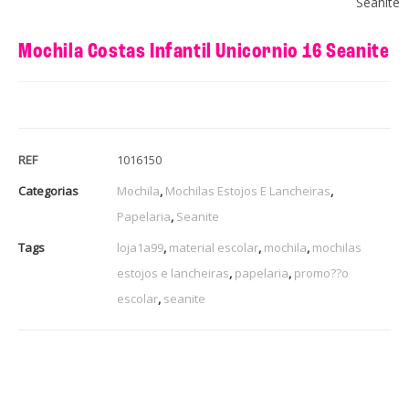
Seanite
Mochila Costas Infantil Unicornio 16 Seanite
REF
1016150
Categorias
Mochila
,
Mochilas Estojos E Lancheiras
,
Papelaria
,
Seanite
Tags
loja1a99
,
material escolar
,
mochila
,
mochilas
estojos e lancheiras
,
papelaria
,
promo??o
escolar
,
seanite