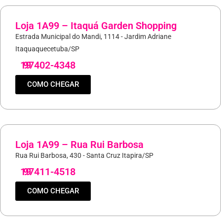
Loja 1A99 – Itaquá Garden Shopping
Estrada Municipal do Mandi, 1114 - Jardim Adriane
Itaquaquecetuba/SP
19
97402-4348
COMO CHEGAR
Loja 1A99 – Rua Rui Barbosa
Rua Rui Barbosa, 430 - Santa Cruz Itapira/SP
19
97411-4518
COMO CHEGAR