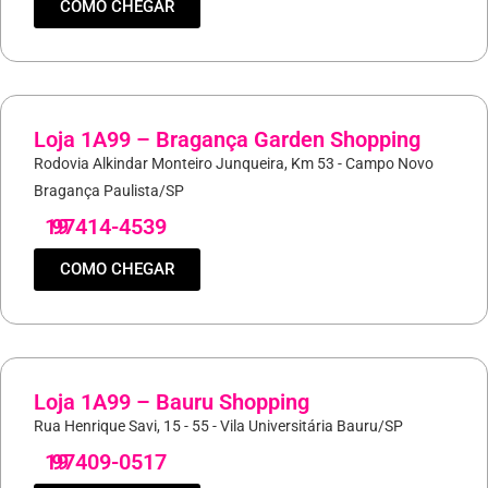
COMO CHEGAR
Loja 1A99 – Bragança Garden Shopping
Rodovia Alkindar Monteiro Junqueira, Km 53 - Campo Novo
Bragança Paulista/SP
19
97414-4539
COMO CHEGAR
Loja 1A99 – Bauru Shopping
Rua Henrique Savi, 15 - 55 - Vila Universitária Bauru/SP
19
97409-0517