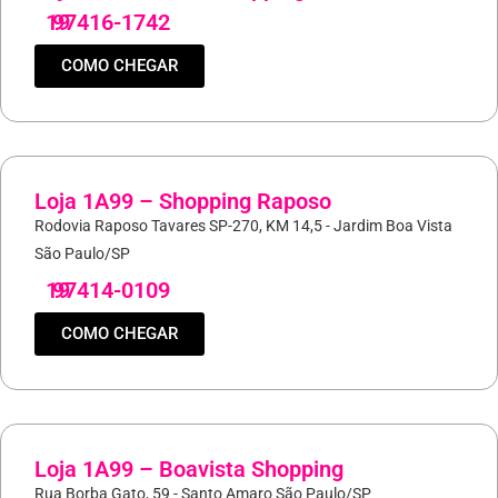
19
97416-1742
COMO CHEGAR
Loja 1A99 – Shopping Raposo
Rodovia Raposo Tavares SP-270, KM 14,5 - Jardim Boa Vista
São Paulo/SP
19
97414-0109
COMO CHEGAR
Loja 1A99 – Boavista Shopping
Rua Borba Gato, 59 - Santo Amaro São Paulo/SP