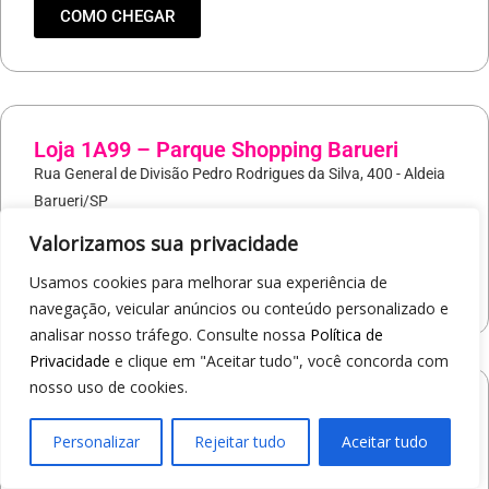
COMO CHEGAR
Loja 1A99 – Parque Shopping Barueri
Rua General de Divisão Pedro Rodrigues da Silva, 400 - Aldeia
Barueri/SP
19
97421-9037
Valorizamos sua privacidade
COMO CHEGAR
Usamos cookies para melhorar sua experiência de
navegação, veicular anúncios ou conteúdo personalizado e
analisar nosso tráfego. Consulte nossa
Política de
Privacidade
e clique em "Aceitar tudo", você concorda com
nosso uso de cookies.
Loja 1A99 – North Shopping Barretos
Via Conselheiro Antonio Prado, 1400 - Pedro Cavaline
Personalizar
Rejeitar tudo
Aceitar tudo
Barretos/SP