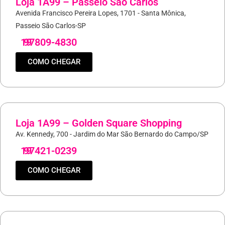
Loja 1A99 – Passeio São Carlos
Avenida Francisco Pereira Lopes, 1701 - Santa Mônica,
Passeio São Carlos-SP
19
97809-4830
COMO CHEGAR
Loja 1A99 – Golden Square Shopping
Av. Kennedy, 700 - Jardim do Mar São Bernardo do Campo/SP
19
97421-0239
COMO CHEGAR