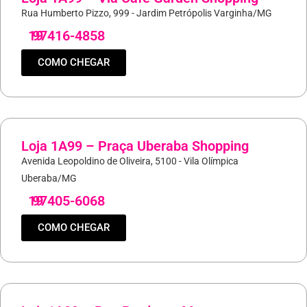
Rua Humberto Pizzo, 999 - Jardim Petrópolis Varginha/MG
19
97416-4858
COMO CHEGAR
Loja 1A99 – Praça Uberaba Shopping
Avenida Leopoldino de Oliveira, 5100 - Vila Olímpica
Uberaba/MG
19
97405-6068
COMO CHEGAR