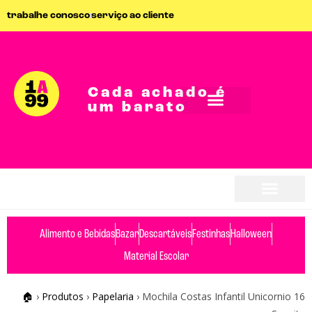
trabalhe conosco
serviço ao cliente
Cada achado é
um barato
Alimento e Bebidas
Bazar
Descartáveis
Festinhas
Halloween
Material Escolar
🏠
›
Produtos
›
Papelaria
›
Mochila Costas Infantil Unicornio 16