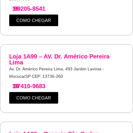
19
99205-8541
COMO CHEGAR
Loja 1A99 – AV. Dr. Américo Pereira
Lima
Av. Dr. Américo Pereira Lima, 493 Jardim Lavínia -
Mococa/SP CEP: 13736-260
19
97410-9683
COMO CHEGAR