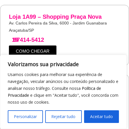
Loja 1A99 – Shopping Praça Nova
Av. Carlos Pereira da Silva, 6000 - Jardim Guanabara
Araçatuba/SP
19
97414-5412
COMO CHEGAR
Valorizamos sua privacidade
Usamos cookies para melhorar sua experiência de
navegação, veicular anúncios ou conteúdo personalizado e
Loja 1A99 – Shopping Jaraguá
analisar nosso tráfego. Consulte nossa
Política de
Av. Alberto Benassi, 2270 - Jardim dos Manacás
Privacidade
e clique em "Aceitar tudo", você concorda com
Araraquara/SP
nosso uso de cookies.
19
97412-5359
Personalizar
Rejeitar tudo
Aceitar tudo
COMO CHEGAR