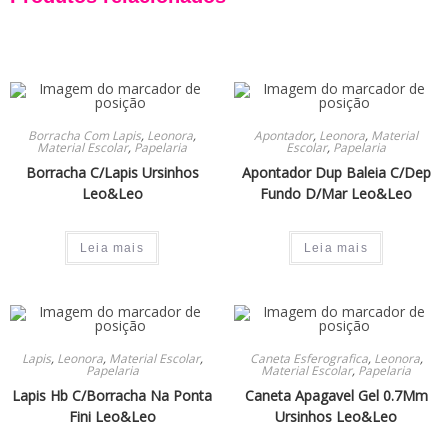
Borracha Com Lapis
,
Leonora
,
Apontador
,
Leonora
,
Material
Material Escolar
,
Papelaria
Escolar
,
Papelaria
Borracha C/Lapis Ursinhos
Apontador Dup Baleia C/Dep
Leo&Leo
Fundo D/Mar Leo&Leo
Leia mais
Leia mais
Lapis
,
Leonora
,
Material Escolar
,
Caneta Esferografica
,
Leonora
,
Papelaria
Material Escolar
,
Papelaria
Lapis Hb C/Borracha Na Ponta
Caneta Apagavel Gel 0.7Mm
Fini Leo&Leo
Ursinhos Leo&Leo