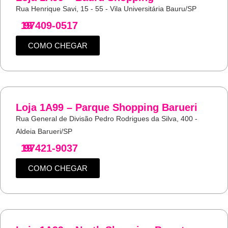
Rua Henrique Savi, 15 - 55 - Vila Universitária Bauru/SP
19
97409-0517
COMO CHEGAR
Loja 1A99 – Parque Shopping Barueri
Rua General de Divisão Pedro Rodrigues da Silva, 400 -
Aldeia Barueri/SP
19
97421-9037
COMO CHEGAR