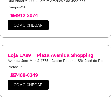
Rua Andorra, 500 - Jardim América São José dos
Campos/SP
19
98912-3074
COMO CHEGAR
Loja 1A99 – Plaza Avenida Shopping
Avenida José Muniá 4775 - Jardim Redento São José do Rio
Preto/SP
19
97408-0349
COMO CHEGAR