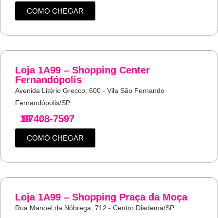
COMO CHEGAR
Loja 1A99 – Shopping Center
Fernandópolis
Avenida Litério Grecco, 600 - Vila São Fernando
Fernandópolis/SP
19
97408-7597
COMO CHEGAR
Loja 1A99 – Shopping Praça da Moça
Rua Manoel da Nóbrega, 712 - Centro Diadema/SP