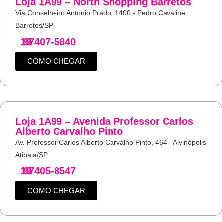
Loja 1A99 – North Shopping Barretos
Via Conselheiro Antonio Prado, 1400 - Pedro Cavaline
Barretos/SP
19
97407-5840
COMO CHEGAR
Loja 1A99 – Avenida Professor Carlos
Alberto Carvalho Pinto
Av. Professor Carlos Alberto Carvalho Pinto, 464 - Alvinópolis
Atibaia/SP
19
97405-8547
COMO CHEGAR