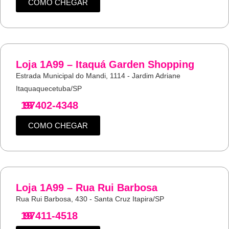
COMO CHEGAR
Loja 1A99 – Itaquá Garden Shopping
Estrada Municipal do Mandi, 1114 - Jardim Adriane
Itaquaquecetuba/SP
19
97402-4348
COMO CHEGAR
Loja 1A99 – Rua Rui Barbosa
Rua Rui Barbosa, 430 - Santa Cruz Itapira/SP
19
97411-4518