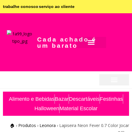
trabalhe conosco
serviço ao cliente
Cada achado é
um barato
seja parceiro
seja parceiro
Alimento e Bebidas
Bazar
Descartáveis
Festinhas
Halloween
Material Escolar
🏠
›
Produtos
›
Leonora
›
Lapiseira Neon Fever 0.7 Color Jocar