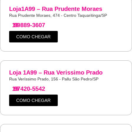
Loja1A99 – Rua Prudente Moraes
Rua Prudente Moraes, 474 - Centro Taquaritinga/SP
19
99889-3607
COMO CHEGAR
Loja 1A99 – Rua Verissimo Prado
Rua Veríssimo Prado, 156 - Pallu São Pedro/SP
19
97420-5542
COMO CHEGAR