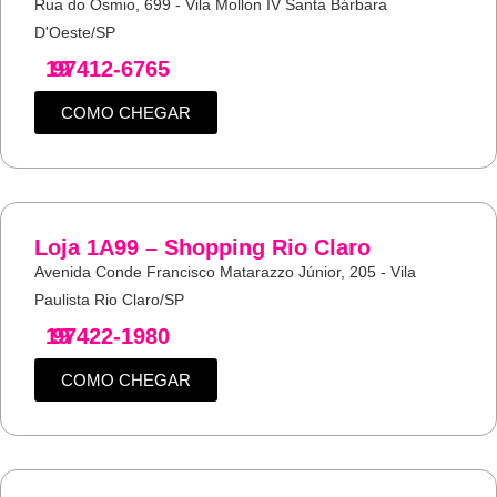
Rua do Osmio, 699 - Vila Mollon IV Santa Bárbara
D'Oeste/SP
19
97412-6765
COMO CHEGAR
Loja 1A99 – Shopping Rio Claro
Avenida Conde Francisco Matarazzo Júnior, 205 - Vila
Paulista Rio Claro/SP
19
97422-1980
COMO CHEGAR