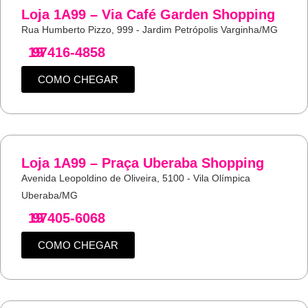
Loja 1A99 – Via Café Garden Shopping
Rua Humberto Pizzo, 999 - Jardim Petrópolis Varginha/MG
19
97416-4858
COMO CHEGAR
Loja 1A99 – Praça Uberaba Shopping
Avenida Leopoldino de Oliveira, 5100 - Vila Olímpica
Uberaba/MG
19
97405-6068
COMO CHEGAR