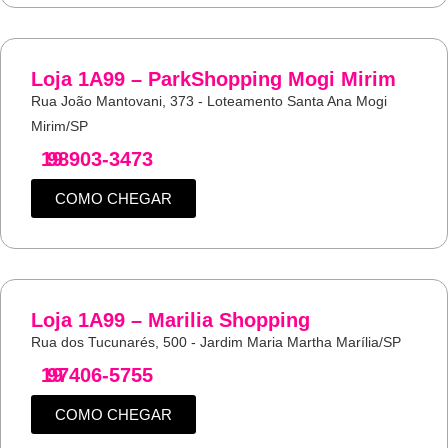
Loja 1A99 – ParkShopping Mogi Mirim
Rua João Mantovani, 373 - Loteamento Santa Ana Mogi
Mirim/SP
19
98903-3473
COMO CHEGAR
Loja 1A99 – Marilia Shopping
Rua dos Tucunarés, 500 - Jardim Maria Martha Marília/SP
19
97406-5755
COMO CHEGAR