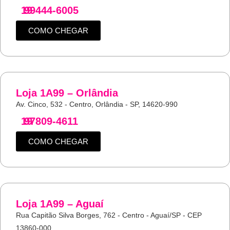
19
99444-6005
COMO CHEGAR
Loja 1A99 – Orlândia
Av. Cinco, 532 - Centro, Orlândia - SP, 14620-990
19
97809-4611
COMO CHEGAR
Loja 1A99 – Aguaí
Rua Capitão Silva Borges, 762 - Centro - Aguaí/SP - CEP
13860-000