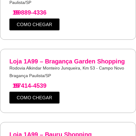
Paulista/SP
19
99889-4336
COMO CHEGAR
Loja 1A99 – Bragança Garden Shopping
Rodovia Alkindar Monteiro Junqueira, Km 53 - Campo Novo
Bragança Paulista/SP
19
97414-4539
COMO CHEGAR
Loja 1A99 – Bauru Shopping