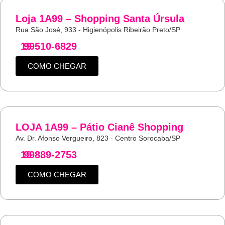
Loja 1A99 – Shopping Santa Úrsula
Rua São José, 933 - Higienópolis Ribeirão Preto/SP
19
99510-6829
COMO CHEGAR
LOJA 1A99 – Pátio Cianê Shopping
Av. Dr. Afonso Vergueiro, 823 - Centro Sorocaba/SP
19
99889-2753
COMO CHEGAR