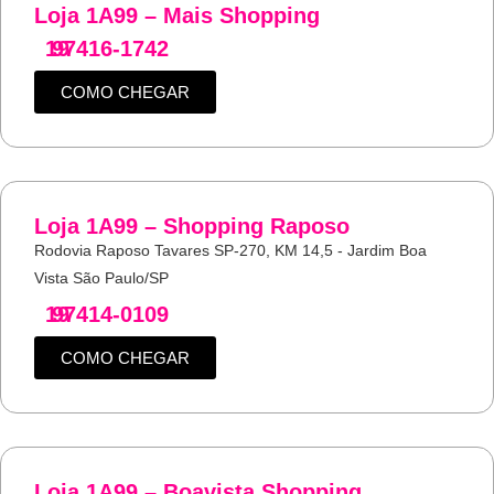
Loja 1A99 – Mais Shopping
19
97416-1742
COMO CHEGAR
Loja 1A99 – Shopping Raposo
Rodovia Raposo Tavares SP-270, KM 14,5 - Jardim Boa
Vista São Paulo/SP
19
97414-0109
COMO CHEGAR
Loja 1A99 – Boavista Shopping