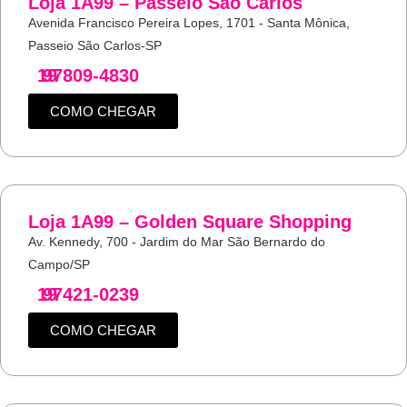
Loja 1A99 – Passeio São Carlos
Avenida Francisco Pereira Lopes, 1701 - Santa Mônica,
Passeio São Carlos-SP
19
97809-4830
COMO CHEGAR
Loja 1A99 – Golden Square Shopping
Av. Kennedy, 700 - Jardim do Mar São Bernardo do
Campo/SP
19
97421-0239
COMO CHEGAR