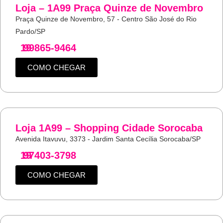
Loja – 1A99 Praça Quinze de Novembro
Praça Quinze de Novembro, 57 - Centro São José do Rio
Pardo/SP
19
99865-9464
COMO CHEGAR
Loja 1A99 – Shopping Cidade Sorocaba
Avenida Itavuvu, 3373 - Jardim Santa Cecília Sorocaba/SP
19
97403-3798
COMO CHEGAR