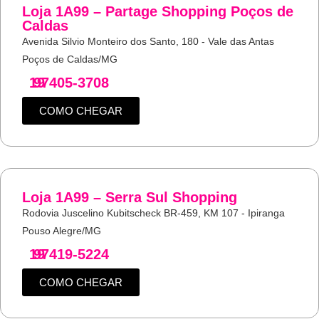
Loja 1A99 – Partage Shopping Poços de
Caldas
Avenida Silvio Monteiro dos Santo, 180 - Vale das Antas
Poços de Caldas/MG
19
97405-3708
COMO CHEGAR
Loja 1A99 – Serra Sul Shopping
Rodovia Juscelino Kubitscheck BR-459, KM 107 - Ipiranga
Pouso Alegre/MG
19
97419-5224
COMO CHEGAR