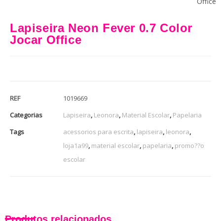
Office
Lapiseira Neon Fever 0.7 Color
Jocar Office
REF
1019669
Categorias
Lapiseira
,
Leonora
,
Material Escolar
,
Papelaria
Tags
acessorios para escrita
,
lapiseira
,
leonora
,
loja1a99
,
material escolar
,
papelaria
,
promo??o
escolar
Produtos relacionados