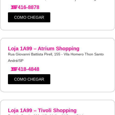
19
97416-8878
COMO CHEGAR
Loja 1A99 – Atrium Shopping
Rua Giovanni Battista Pirell, 155 - Vila Homero Thon Santo
André/SP
19
97418-4848
COMO CHEGAR
Loja 1A99 – Tivoli Shopping