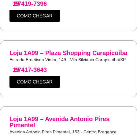
19
97419-7396
COMO CHEGAR
Loja 1A99 – Plaza Shopping Carapicuíba
Estrada Ernetisna Vieira, 149 - Vila Silviania Carapicuíba/SP
19
97417-3643
COMO CHEGAR
Loja 1A99 – Avenida Antonio Pires
Pimentel
Avenida Antonio Pires Pimentel, 153 - Centro Bragança