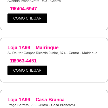
Avenida Irmas Cintra, 703 - Centro
19
97404-6947
COMO CHEGAR
Loja 1A99 – Mairinque
Av Doutor Gaspar Ricardo Junior, 374 - Centro - Mairinque
11
98963-4451
COMO CHEGAR
Loja 1A99 – Casa Branca
Praça Barreto, 29 - Centro - Casa Branca/SP