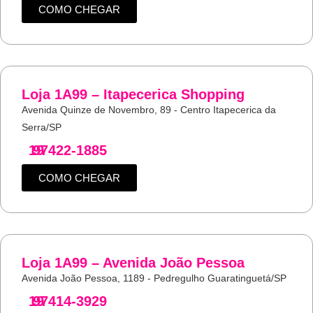
COMO CHEGAR
Loja 1A99 – Itapecerica Shopping
Avenida Quinze de Novembro, 89 - Centro Itapecerica da
Serra/SP
19
97422-1885
COMO CHEGAR
Loja 1A99 – Avenida João Pessoa
Avenida João Pessoa, 1189 - Pedregulho Guaratinguetá/SP
19
97414-3929