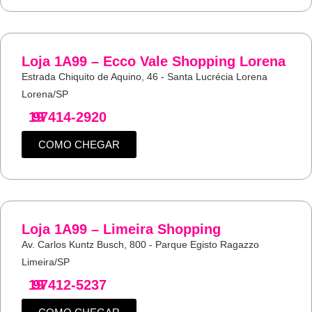
Loja 1A99 – Ecco Vale Shopping Lorena
Estrada Chiquito de Aquino, 46 - Santa Lucrécia Lorena
Lorena/SP
19
97414-2920
COMO CHEGAR
Loja 1A99 – Limeira Shopping
Av. Carlos Kuntz Busch, 800 - Parque Egisto Ragazzo
Limeira/SP
19
97412-5237