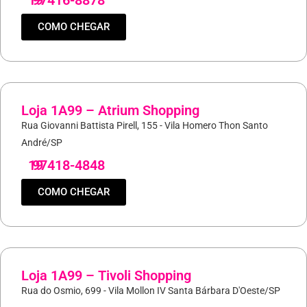
19
97416-8878
COMO CHEGAR
Loja 1A99 – Atrium Shopping
Rua Giovanni Battista Pirell, 155 - Vila Homero Thon Santo
André/SP
19
97418-4848
COMO CHEGAR
Loja 1A99 – Tivoli Shopping
Rua do Osmio, 699 - Vila Mollon IV Santa Bárbara D'Oeste/SP