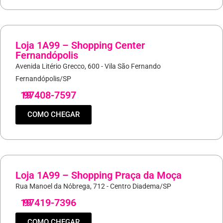
Loja 1A99 – Shopping Center
Fernandópolis
Avenida Litério Grecco, 600 - Vila São Fernando
Fernandópolis/SP
19
97408-7597
COMO CHEGAR
Loja 1A99 – Shopping Praça da Moça
Rua Manoel da Nóbrega, 712 - Centro Diadema/SP
19
97419-7396
COMO CHEGAR