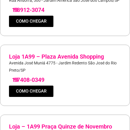
Rua Andorra, 500 - Jardim América São José dos Campos/SP
19
98912-3074
COMO CHEGAR
Loja 1A99 – Plaza Avenida Shopping
Avenida José Muniá 4775 - Jardim Redento São José do Rio
Preto/SP
19
97408-0349
COMO CHEGAR
Loja – 1A99 Praça Quinze de Novembro