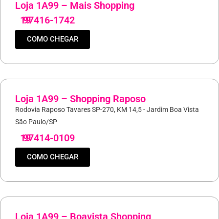
Loja 1A99 – Mais Shopping
19
97416-1742
COMO CHEGAR
Loja 1A99 – Shopping Raposo
Rodovia Raposo Tavares SP-270, KM 14,5 - Jardim Boa Vista
São Paulo/SP
19
97414-0109
COMO CHEGAR
Loja 1A99 – Boavista Shopping