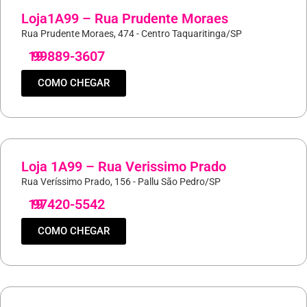
Loja1A99 – Rua Prudente Moraes
Rua Prudente Moraes, 474 - Centro Taquaritinga/SP
19
99889-3607
COMO CHEGAR
Loja 1A99 – Rua Verissimo Prado
Rua Veríssimo Prado, 156 - Pallu São Pedro/SP
19
97420-5542
COMO CHEGAR