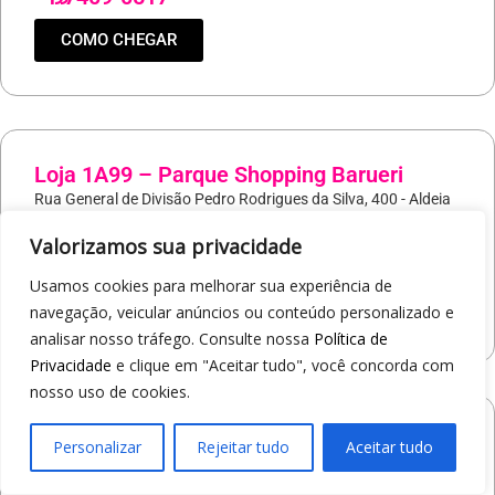
COMO CHEGAR
Loja 1A99 – Parque Shopping Barueri
Rua General de Divisão Pedro Rodrigues da Silva, 400 - Aldeia
Barueri/SP
Valorizamos sua privacidade
19
97421-9037
Usamos cookies para melhorar sua experiência de
COMO CHEGAR
navegação, veicular anúncios ou conteúdo personalizado e
analisar nosso tráfego. Consulte nossa
Política de
Privacidade
e clique em "Aceitar tudo", você concorda com
nosso uso de cookies.
Loja 1A99 – North Shopping Barretos
Personalizar
Rejeitar tudo
Aceitar tudo
Via Conselheiro Antonio Prado, 1400 - Pedro Cavaline
Barretos/SP