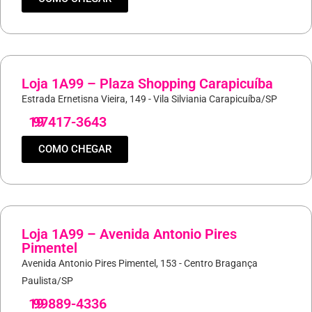
Loja 1A99 – Plaza Shopping Carapicuíba
Estrada Ernetisna Vieira, 149 - Vila Silviania Carapicuíba/SP
19
97417-3643
COMO CHEGAR
Loja 1A99 – Avenida Antonio Pires
Pimentel
Avenida Antonio Pires Pimentel, 153 - Centro Bragança
Paulista/SP
19
99889-4336