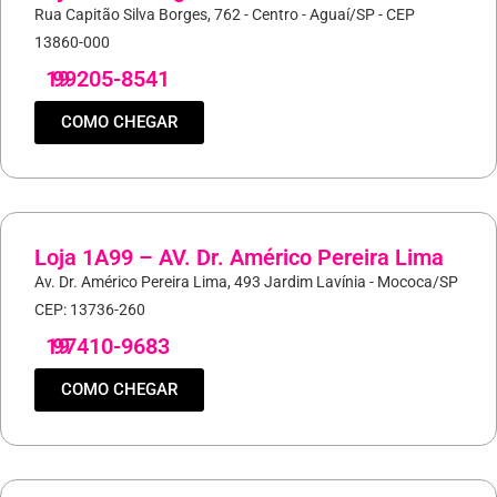
Rua Capitão Silva Borges, 762 - Centro - Aguaí/SP - CEP
13860-000
19
99205-8541
COMO CHEGAR
Loja 1A99 – AV. Dr. Américo Pereira Lima
Av. Dr. Américo Pereira Lima, 493 Jardim Lavínia - Mococa/SP
CEP: 13736-260
19
97410-9683
COMO CHEGAR