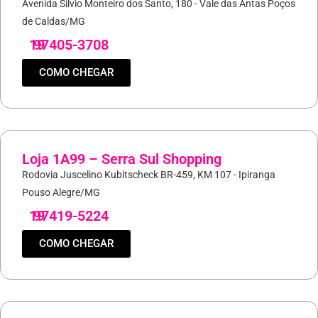
Avenida Silvio Monteiro dos Santo, 180 - Vale das Antas Poços
de Caldas/MG
19
97405-3708
COMO CHEGAR
Loja 1A99 – Serra Sul Shopping
Rodovia Juscelino Kubitscheck BR-459, KM 107 - Ipiranga
Pouso Alegre/MG
19
97419-5224
COMO CHEGAR