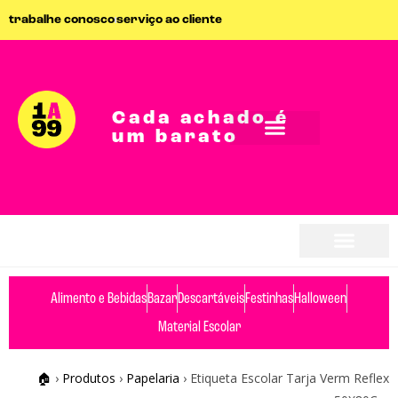
trabalhe conosco
serviço ao cliente
Cada achado é
um barato
Alimento e Bebidas
Bazar
Descartáveis
Festinhas
Halloween
Material Escolar
🏠
›
Produtos
›
Papelaria
›
Etiqueta Escolar Tarja Verm Reflex