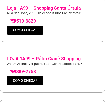
Loja 1A99 – Shopping Santa Úrsula
Rua São José, 933 - Higienópolis Ribeirão Preto/SP
19
99510-6829
COMO CHEGAR
LOJA 1A99 – Pátio Cianê Shopping
Av. Dr. Afonso Vergueiro, 823 - Centro Sorocaba/SP
19
99889-2753
COMO CHEGAR