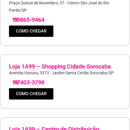
Praça Quinze de Novembro, 57 - Centro São José do Rio
Pardo/SP
19
99865-9464
COMO CHEGAR
Loja 1A99 – Shopping Cidade Sorocaba
Avenida Itavuvu, 3373 - Jardim Santa Cecília Sorocaba/SP
19
97403-3798
COMO CHEGAR
Loja 1A99 – Centro de Distribuição