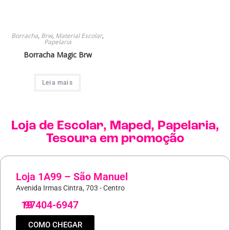
Borracha
,
Brw
,
Material Escolar
,
Papelaria
Borracha Magic Brw
Leia mais
Loja de
Escolar
,
Maped
,
Papelaria
,
Tesoura
em promoção
Loja 1A99 – São Manuel
Avenida Irmas Cintra, 703 - Centro
19
97404-6947
COMO CHEGAR