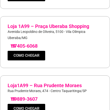
Loja 1A99 – Praça Uberaba Shopping
Avenida Leopoldino de Oliveira, 5100 - Vila Olímpica
Uberaba/MG
19
97405-6068
COMO CHEGAR
Loja1A99 – Rua Prudente Moraes
Rua Prudente Moraes, 474 - Centro Taquaritinga/SP
19
99889-3607
COMO CHEGAR