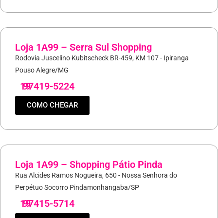
Loja 1A99 – Serra Sul Shopping
Rodovia Juscelino Kubitscheck BR-459, KM 107 - Ipiranga
Pouso Alegre/MG
19
97419-5224
COMO CHEGAR
Loja 1A99 – Shopping Pátio Pinda
Rua Alcides Ramos Nogueira, 650 - Nossa Senhora do
Perpétuo Socorro Pindamonhangaba/SP
19
97415-5714