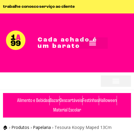
trabalhe conosco
serviço ao cliente
Cada achado é
um barato
Alimento e Bebidas
Bazar
Descartáveis
Festinhas
Halloween
Material Escolar
🏠
›
Produtos
›
Papelaria
›
Tesoura Koopy Maped 13Cm