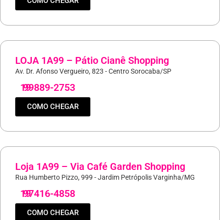
COMO CHEGAR
LOJA 1A99 – Pátio Cianê Shopping
Av. Dr. Afonso Vergueiro, 823 - Centro Sorocaba/SP
19
99889-2753
COMO CHEGAR
Loja 1A99 – Via Café Garden Shopping
Rua Humberto Pizzo, 999 - Jardim Petrópolis Varginha/MG
19
97416-4858
COMO CHEGAR