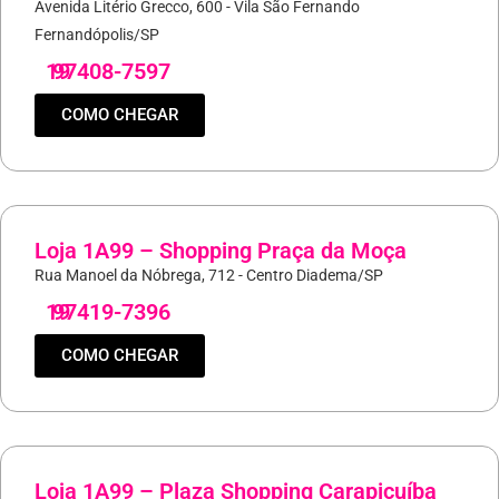
Avenida Litério Grecco, 600 - Vila São Fernando
Fernandópolis/SP
19
97408-7597
COMO CHEGAR
Loja 1A99 – Shopping Praça da Moça
Rua Manoel da Nóbrega, 712 - Centro Diadema/SP
19
97419-7396
COMO CHEGAR
Loja 1A99 – Plaza Shopping Carapicuíba