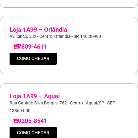
Loja 1A99 – Orlândia
Av. Cinco, 532 - Centro, Orlândia - SP, 14620-990
19
97809-4611
COMO CHEGAR
Loja 1A99 – Aguaí
Rua Capitão Silva Borges, 762 - Centro - Aguaí/SP - CEP
13860-000
19
99205-8541
COMO CHEGAR