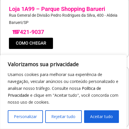
Loja 1A99 – Parque Shopping Barueri
Rua General de Divisão Pedro Rodrigues da Silva, 400 - Aldeia
Barueri/SP
19
97421-9037
COMO CHEGAR
Valorizamos sua privacidade
Usamos cookies para melhorar sua experiência de
Loja 1A99 – North Shopping Barretos
navegação, veicular anúncios ou conteúdo personalizado e
Via Conselheiro Antonio Prado, 1400 - Pedro Cavaline
analisar nosso tráfego. Consulte nossa
Política de
Barretos/SP
Privacidade
e clique em "Aceitar tudo", você concorda com
19
97407-5840
nosso uso de cookies.
COMO CHEGAR
Personalizar
Rejeitar tudo
Aceitar tudo