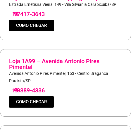
Estrada Ernetisna Vieira, 149 - Vila Silviania Carapicuíba/SP
19
97417-3643
COMO CHEGAR
Loja 1A99 – Avenida Antonio Pires
Pimentel
Avenida Antonio Pires Pimentel, 153 - Centro Bragança
Paulista/SP
19
99889-4336
COMO CHEGAR