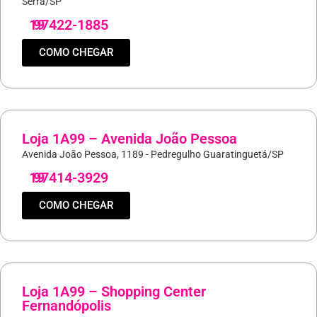
Serra/SP
19
97422-1885
COMO CHEGAR
Loja 1A99 – Avenida João Pessoa
Avenida João Pessoa, 1189 - Pedregulho Guaratinguetá/SP
19
97414-3929
COMO CHEGAR
Loja 1A99 – Shopping Center
Fernandópolis