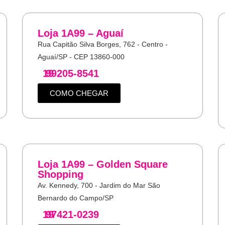
Loja 1A99 – Aguaí
Rua Capitão Silva Borges, 762 - Centro -
Aguaí/SP - CEP 13860-000
19
99205-8541
COMO CHEGAR
Loja 1A99 – Golden Square
Shopping
Av. Kennedy, 700 - Jardim do Mar São
Bernardo do Campo/SP
19
97421-0239