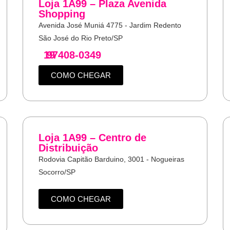
Loja 1A99 – Plaza Avenida
Shopping
Avenida José Muniá 4775 - Jardim Redento
São José do Rio Preto/SP
19
97408-0349
COMO CHEGAR
Loja 1A99 – Centro de
Distribuição
Rodovia Capitão Barduino, 3001 - Nogueiras
Socorro/SP
COMO CHEGAR