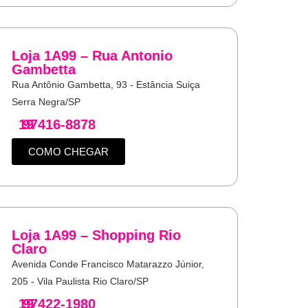
Loja 1A99 – Rua Antonio
Gambetta
Rua Antônio Gambetta, 93 - Estância Suiça
Serra Negra/SP
19
97416-8878
COMO CHEGAR
Loja 1A99 – Shopping Rio
Claro
Avenida Conde Francisco Matarazzo Júnior,
205 - Vila Paulista Rio Claro/SP
19
97422-1980