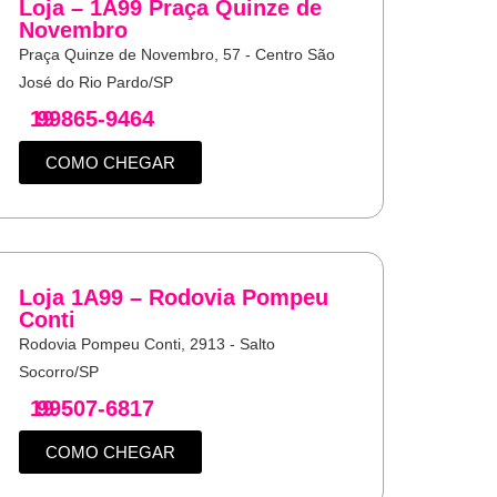
Loja – 1A99 Praça Quinze de
Novembro
Praça Quinze de Novembro, 57 - Centro São
José do Rio Pardo/SP
19
99865-9464
COMO CHEGAR
Loja 1A99 – Rodovia Pompeu
Conti
Rodovia Pompeu Conti, 2913 - Salto
Socorro/SP
19
99507-6817
COMO CHEGAR