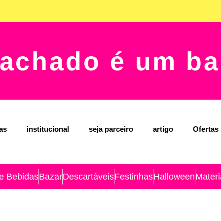
achado é um ba
jas
institucional
seja parceiro
artigo
Ofertas
 e Bebidas
Bazar
Descartáveis
Festinhas
Halloween
Materi