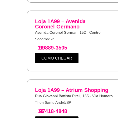
Loja 1A99 – Avenida
Coronel Germano
Avenida Coronel German, 152 - Centro
Socorro/SP
19
99889-3505
COMO CHEGAR
Loja 1A99 – Atrium Shopping
Rua Giovanni Battista Pirell, 155 - Vila Homero
Thon Santo André/SP
19
97418-4848