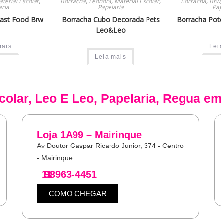
terial Escolar
,
Borracha
,
Leonora
,
Material Escolar
,
Borracha
,
Brw
aria
Papelaria
Pap
Fast Food Brw
Borracha Cubo Decorada Pets
Borracha Pote
Leo&Leo
mais
Lei
Leia mais
colar
,
Leo E Leo
,
Papelaria
,
Regua
em
Loja 1A99 – Mairinque
Av Doutor Gaspar Ricardo Junior, 374 - Centro
- Mairinque
11
98963-4451
COMO CHEGAR