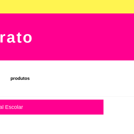
rato
produtos
al Escolar