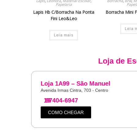
Lapis
,
Leonora
,
Material Escolar
,
Borracha
,
Brw
,
Ma
Papelaria
Papel
Lapis Hb C/Borracha Na Ponta
Borracha Mini 
Fini Leo&Leo
Leia 
Leia mais
Loja de
Es
Loja 1A99 – São Manuel
Avenida Irmas Cintra, 703 - Centro
19
97404-6947
COMO CHEGAR