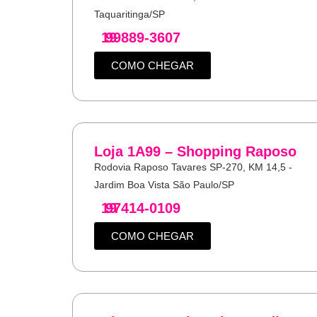
Taquaritinga/SP
19
99889-3607
COMO CHEGAR
Loja 1A99 – Shopping Raposo
Rodovia Raposo Tavares SP-270, KM 14,5 -
Jardim Boa Vista São Paulo/SP
19
97414-0109
COMO CHEGAR