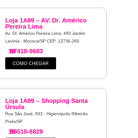
Loja 1A99 – AV. Dr. Américo
Pereira Lima
Av. Dr. Américo Pereira Lima, 493 Jardim
Lavínia - Mococa/SP CEP: 13736-260
19
97410-9683
COMO CHEGAR
Loja 1A99 – Shopping Santa
Úrsula
Rua São José, 933 - Higienópolis Ribeirão
Preto/SP
19
99510-6829