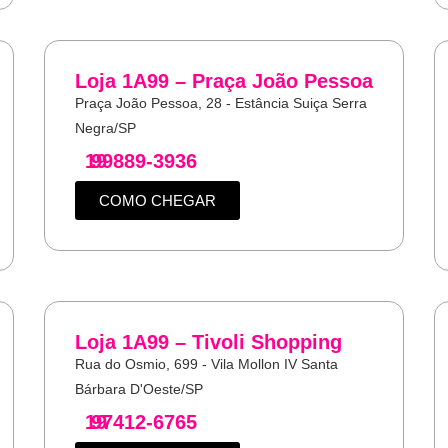
Loja 1A99 – Praça João Pessoa
Praça João Pessoa, 28 - Estância Suiça Serra
Negra/SP
19
99889-3936
COMO CHEGAR
Loja 1A99 – Tivoli Shopping
Rua do Osmio, 699 - Vila Mollon IV Santa
Bárbara D'Oeste/SP
19
97412-6765