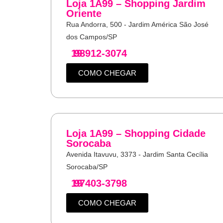
Loja 1A99 – Shopping Jardim
Oriente
Rua Andorra, 500 - Jardim América São José
dos Campos/SP
19
98912-3074
COMO CHEGAR
Loja 1A99 – Shopping Cidade
Sorocaba
Avenida Itavuvu, 3373 - Jardim Santa Cecília
Sorocaba/SP
19
97403-3798
COMO CHEGAR