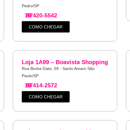
Pedro/SP
19
97420-5542
COMO CHEGAR
Loja 1A99 – Boavista Shopping
Rua Borba Gato, 59 - Santo Amaro São
Paulo/SP
19
97414-2572
COMO CHEGAR