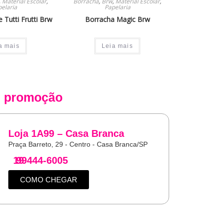
,
Material Escolar
,
Borracha
,
Brw
,
Material Escolar
,
elaria
Papelaria
 Tutti Frutti Brw
Borracha Magic Brw
a mais
Leia mais
 promoção
Loja 1A99 – Casa Branca
Praça Barreto, 29 - Centro - Casa Branca/SP
19
99444-6005
COMO CHEGAR