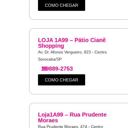
COMO CHEGAR
LOJA 1A99 – Pátio Cianê
Shopping
Av. Dr. Afonso Vergueiro, 823 - Centro
Sorocaba/SP
19
99889-2753
COMO CHEGAR
Loja1A99 – Rua Prudente
Moraes
Rua Prudente Moraes, 474 - Centro