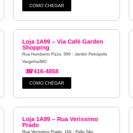
COMO CHEGAR
Loja 1A99 – Via Café Garden
Shopping
Rua Humberto Pizzo, 999 - Jardim Petrópolis
Varginha/MG
19
97416-4858
COMO CHEGAR
Loja 1A99 – Rua Verissimo
Prado
Rua Veríssimo Prado, 156 - Pallu São