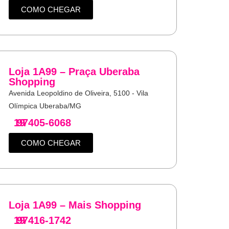
COMO CHEGAR
Loja 1A99 – Praça Uberaba
Shopping
Avenida Leopoldino de Oliveira, 5100 - Vila
Olímpica Uberaba/MG
19
97405-6068
COMO CHEGAR
Loja 1A99 – Mais Shopping
19
97416-1742