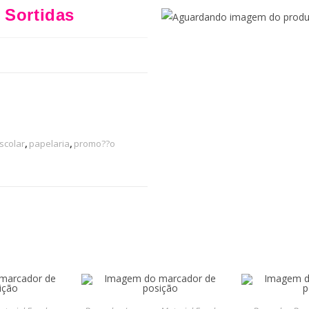
 Sortidas
scolar
,
papelaria
,
promo??o