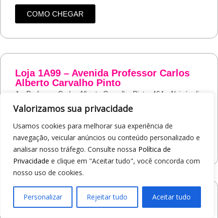
COMO CHEGAR
Loja 1A99 – Avenida Professor Carlos
Alberto Carvalho Pinto
Av. Professor Carlos Alberto Carvalho Pinto, 464 - Alvinópolis
Atibaia/SP
Valorizamos sua privacidade
19
97405-8547
Usamos cookies para melhorar sua experiência de
navegação, veicular anúncios ou conteúdo personalizado e
COMO CHEGAR
analisar nosso tráfego. Consulte nossa
Política de
Privacidade
e clique em "Aceitar tudo", você concorda com
nosso uso de cookies.
Personalizar
Rejeitar tudo
Aceitar tudo
Loja 1A99 – Shopping Praça Nova
Av. Carlos Pereira da Silva, 6000 - Jardim Guanabara