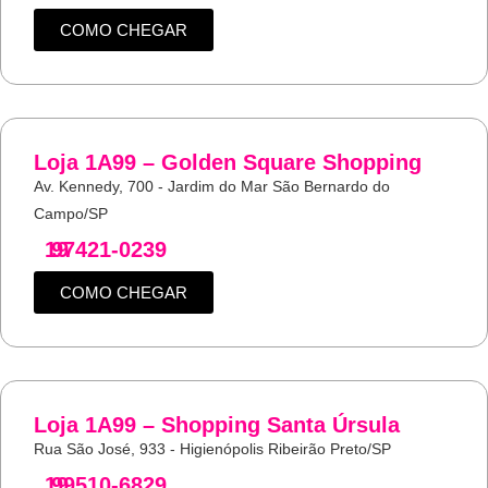
COMO CHEGAR
Loja 1A99 – Golden Square Shopping
Av. Kennedy, 700 - Jardim do Mar São Bernardo do
Campo/SP
19
97421-0239
COMO CHEGAR
Loja 1A99 – Shopping Santa Úrsula
Rua São José, 933 - Higienópolis Ribeirão Preto/SP
19
99510-6829