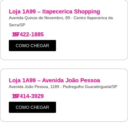
Loja 1A99 – Itapecerica Shopping
Avenida Quinze de Novembro, 89 - Centro Itapecerica da
Serra/SP
19
97422-1885
COMO CHEGAR
Loja 1A99 – Avenida João Pessoa
Avenida João Pessoa, 1189 - Pedregulho Guaratinguetá/SP
19
97414-3929
COMO CHEGAR