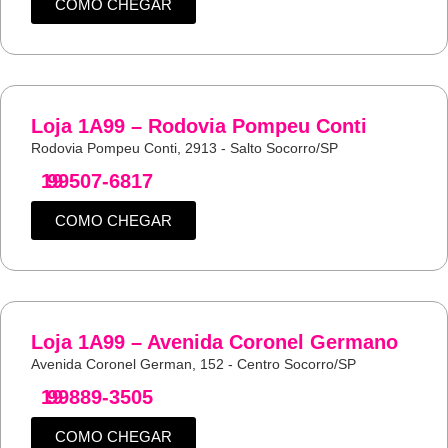
COMO CHEGAR
Loja 1A99 – Rodovia Pompeu Conti
Rodovia Pompeu Conti, 2913 - Salto Socorro/SP
19
99507-6817
COMO CHEGAR
Loja 1A99 – Avenida Coronel Germano
Avenida Coronel German, 152 - Centro Socorro/SP
19
99889-3505
COMO CHEGAR