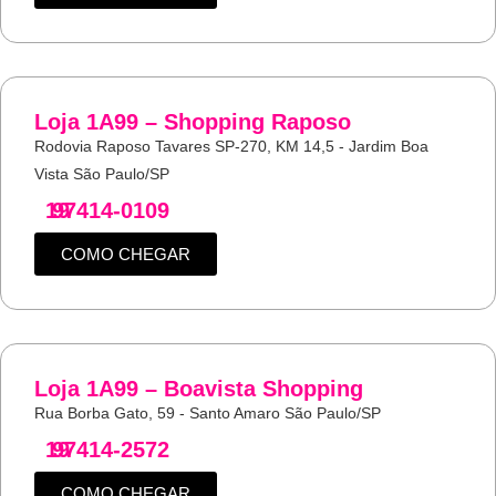
Loja 1A99 – Shopping Raposo
Rodovia Raposo Tavares SP-270, KM 14,5 - Jardim Boa
Vista São Paulo/SP
19
97414-0109
COMO CHEGAR
Loja 1A99 – Boavista Shopping
Rua Borba Gato, 59 - Santo Amaro São Paulo/SP
19
97414-2572
COMO CHEGAR