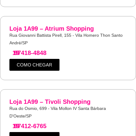
Loja 1A99 – Atrium Shopping
Rua Giovanni Battista Pirell, 155 - Vila Homero Thon Santo
André/SP
19
97418-4848
COMO CHEGAR
Loja 1A99 – Tivoli Shopping
Rua do Osmio, 699 - Vila Mollon IV Santa Bárbara
D'Oeste/SP
19
97412-6765