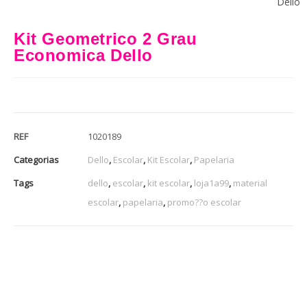
Dello
Kit Geometrico 2 Grau
Economica Dello
REF
1020189
Categorias
Dello
,
Escolar
,
Kit Escolar
,
Papelaria
Tags
dello
,
escolar
,
kit escolar
,
loja1a99
,
material
escolar
,
papelaria
,
promo??o escolar