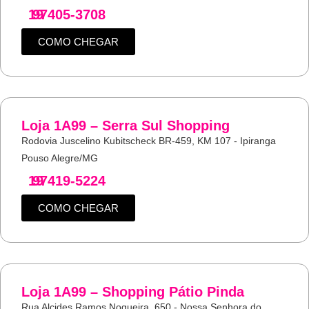
19
97405-3708
COMO CHEGAR
Loja 1A99 – Serra Sul Shopping
Rodovia Juscelino Kubitscheck BR-459, KM 107 - Ipiranga
Pouso Alegre/MG
19
97419-5224
COMO CHEGAR
Loja 1A99 – Shopping Pátio Pinda
Rua Alcides Ramos Nogueira, 650 - Nossa Senhora do