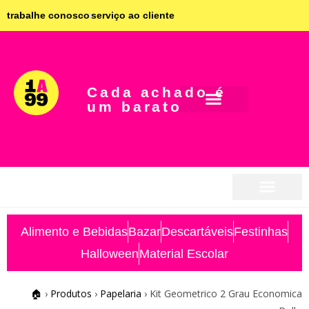
trabalhe conosco
serviço ao cliente
Cada achado é
um barato
seja parceiro
seja parceiro
Alimento e Bebidas
Bazar
Descartáveis
Festinhas
Halloween
Material Escolar
🏠
›
Produtos
›
Papelaria
›
Kit Geometrico 2 Grau Economica