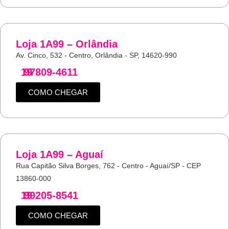
Loja 1A99 – Orlândia
Av. Cinco, 532 - Centro, Orlândia - SP, 14620-990
19
97809-4611
COMO CHEGAR
Loja 1A99 – Aguaí
Rua Capitão Silva Borges, 762 - Centro - Aguaí/SP - CEP
13860-000
19
99205-8541
COMO CHEGAR