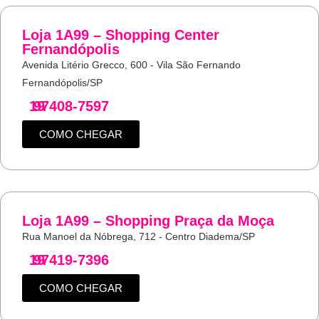
Loja 1A99 – Shopping Center
Fernandópolis
Avenida Litério Grecco, 600 - Vila São Fernando
Fernandópolis/SP
19
97408-7597
COMO CHEGAR
Loja 1A99 – Shopping Praça da Moça
Rua Manoel da Nóbrega, 712 - Centro Diadema/SP
19
97419-7396
COMO CHEGAR