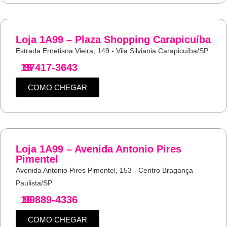
Loja 1A99 – Plaza Shopping Carapicuíba
Estrada Ernetisna Vieira, 149 - Vila Silviania Carapicuíba/SP
19
97417-3643
COMO CHEGAR
Loja 1A99 – Avenida Antonio Pires
Pimentel
Avenida Antonio Pires Pimentel, 153 - Centro Bragança
Paulista/SP
19
99889-4336
COMO CHEGAR