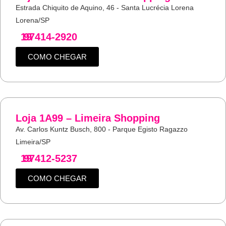
Estrada Chiquito de Aquino, 46 - Santa Lucrécia Lorena
Lorena/SP
19
97414-2920
COMO CHEGAR
Loja 1A99 – Limeira Shopping
Av. Carlos Kuntz Busch, 800 - Parque Egisto Ragazzo
Limeira/SP
19
97412-5237
COMO CHEGAR