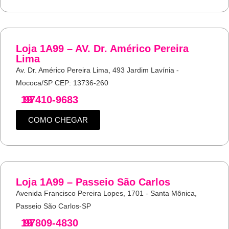
Loja 1A99 – AV. Dr. Américo Pereira
Lima
Av. Dr. Américo Pereira Lima, 493 Jardim Lavínia -
Mococa/SP CEP: 13736-260
19
97410-9683
COMO CHEGAR
Loja 1A99 – Passeio São Carlos
Avenida Francisco Pereira Lopes, 1701 - Santa Mônica,
Passeio São Carlos-SP
19
97809-4830