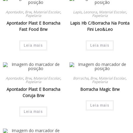
Apontador
,
Brw
,
Material Escolar
,
Lapis
,
Leonora
,
Material Escolar
,
Papelaria
Papelaria
Apontador Plast E Borracha
Lapis Hb C/Borracha Na Ponta
Fast Food Brw
Fini Leo&Leo
Leia mais
Leia mais
Apontador
,
Brw
,
Material Escolar
,
Borracha
,
Brw
,
Material Escolar
,
Papelaria
Papelaria
Apontador Plast E Borracha
Borracha Magic Brw
Coruja Brw
Leia mais
Leia mais