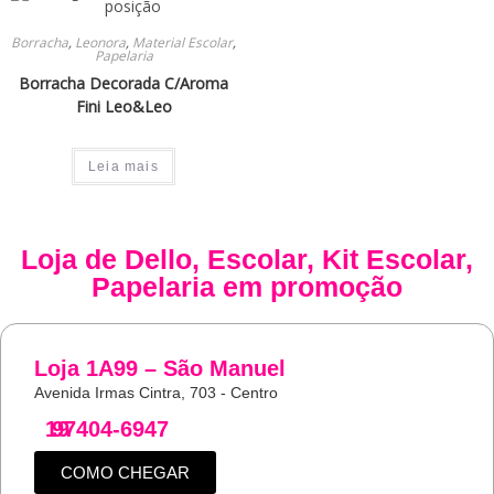
Borracha
,
Leonora
,
Material Escolar
,
Papelaria
Borracha Decorada C/Aroma
Fini Leo&Leo
Leia mais
Loja de
Dello
,
Escolar
,
Kit Escolar
,
Papelaria
em promoção
Loja 1A99 – São Manuel
Avenida Irmas Cintra, 703 - Centro
19
97404-6947
COMO CHEGAR