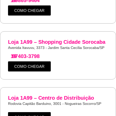
19
99865-9464
COMO CHEGAR
Loja 1A99 – Shopping Cidade Sorocaba
Avenida Itavuvu, 3373 - Jardim Santa Cecília Sorocaba/SP
19
97403-3798
COMO CHEGAR
Loja 1A99 – Centro de Distribuição
Rodovia Capitão Barduino, 3001 - Nogueiras Socorro/SP