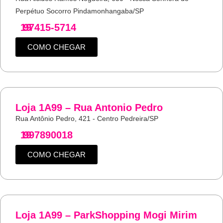
Perpétuo Socorro Pindamonhangaba/SP
19
97415-5714
COMO CHEGAR
Loja 1A99 – Rua Antonio Pedro
Rua Antônio Pedro, 421 - Centro Pedreira/SP
19
997890018
COMO CHEGAR
Loja 1A99 – ParkShopping Mogi Mirim