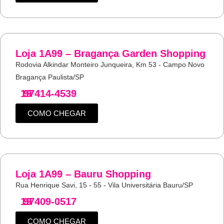
Loja 1A99 – Bragança Garden Shopping
Rodovia Alkindar Monteiro Junqueira, Km 53 - Campo Novo
Bragança Paulista/SP
19
97414-4539
COMO CHEGAR
Loja 1A99 – Bauru Shopping
Rua Henrique Savi, 15 - 55 - Vila Universitária Bauru/SP
19
97409-0517
COMO CHEGAR