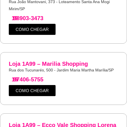
Rua João Mantovani, 373 - Loteamento Santa Ana Mogi
Mirim/SP
19
98903-3473
COMO CHEGAR
Loja 1A99 – Marilia Shopping
Rua dos Tucunarés, 500 - Jardim Maria Martha Marília/SP
19
97406-5755
COMO CHEGAR
Loja 1A99 – Ecco Vale Shopping Lorena