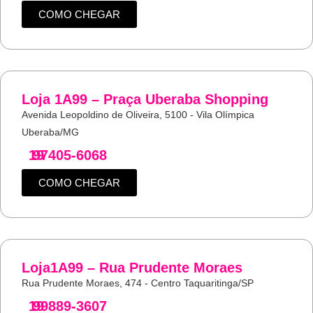
COMO CHEGAR
Loja 1A99 – Praça Uberaba Shopping
Avenida Leopoldino de Oliveira, 5100 - Vila Olímpica
Uberaba/MG
19
97405-6068
COMO CHEGAR
Loja1A99 – Rua Prudente Moraes
Rua Prudente Moraes, 474 - Centro Taquaritinga/SP
19
99889-3607