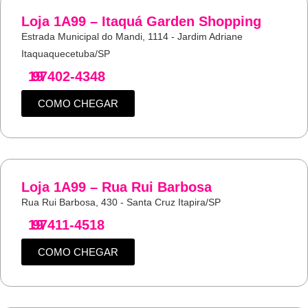
Loja 1A99 – Itaquá Garden Shopping
Estrada Municipal do Mandi, 1114 - Jardim Adriane
Itaquaquecetuba/SP
19
97402-4348
COMO CHEGAR
Loja 1A99 – Rua Rui Barbosa
Rua Rui Barbosa, 430 - Santa Cruz Itapira/SP
19
97411-4518
COMO CHEGAR