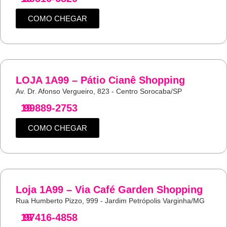
COMO CHEGAR
LOJA 1A99 – Pátio Cianê Shopping
Av. Dr. Afonso Vergueiro, 823 - Centro Sorocaba/SP
19
99889-2753
COMO CHEGAR
Loja 1A99 – Via Café Garden Shopping
Rua Humberto Pizzo, 999 - Jardim Petrópolis Varginha/MG
19
97416-4858