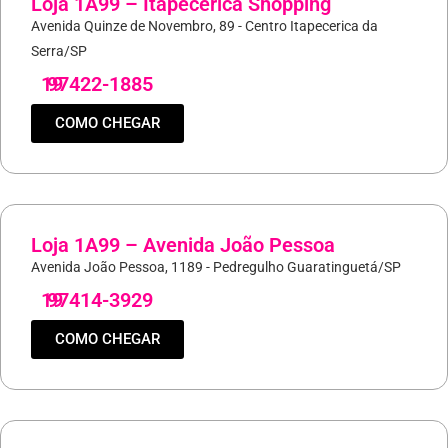
Loja 1A99 – Itapecerica Shopping
Avenida Quinze de Novembro, 89 - Centro Itapecerica da
Serra/SP
19
97422-1885
COMO CHEGAR
Loja 1A99 – Avenida João Pessoa
Avenida João Pessoa, 1189 - Pedregulho Guaratinguetá/SP
19
97414-3929
COMO CHEGAR