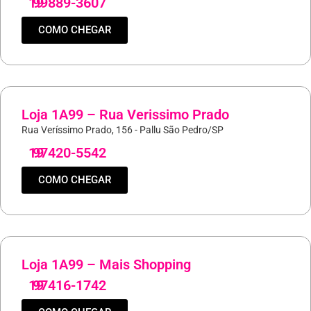
19
99889-3607
COMO CHEGAR
Loja 1A99 – Rua Verissimo Prado
Rua Veríssimo Prado, 156 - Pallu São Pedro/SP
19
97420-5542
COMO CHEGAR
Loja 1A99 – Mais Shopping
19
97416-1742