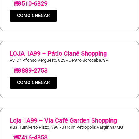
19
99510-6829
COMO CHEGAR
LOJA 1A99 – Pátio Cianê Shopping
Av. Dr. Afonso Vergueiro, 823 - Centro Sorocaba/SP
19
99889-2753
COMO CHEGAR
Loja 1A99 – Via Café Garden Shopping
Rua Humberto Pizzo, 999 - Jardim Petrópolis Varginha/MG
19
97416-4858