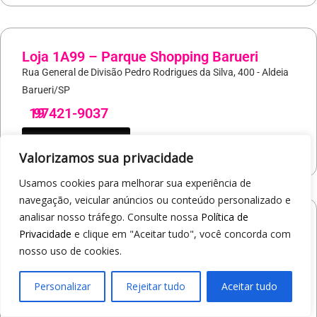
Loja 1A99 – Parque Shopping Barueri
Rua General de Divisão Pedro Rodrigues da Silva, 400 - Aldeia
Barueri/SP
19
97421-9037
COMO CHEGAR
Valorizamos sua privacidade
Usamos cookies para melhorar sua experiência de
navegação, veicular anúncios ou conteúdo personalizado e
analisar nosso tráfego. Consulte nossa
Política de
Loja 1A99 – North Shopping Barretos
Privacidade
e clique em "Aceitar tudo", você concorda com
Via Conselheiro Antonio Prado, 1400 - Pedro Cavaline
nosso uso de cookies.
Barretos/SP
19
97407-5840
Personalizar
Rejeitar tudo
Aceitar tudo
COMO CHEGAR