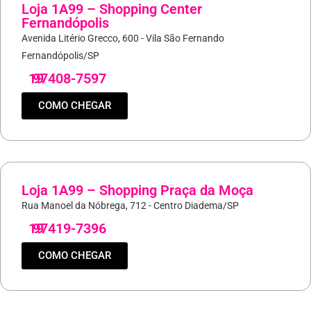
Loja 1A99 – Shopping Center
Fernandópolis
Avenida Litério Grecco, 600 - Vila São Fernando
Fernandópolis/SP
19
97408-7597
COMO CHEGAR
Loja 1A99 – Shopping Praça da Moça
Rua Manoel da Nóbrega, 712 - Centro Diadema/SP
19
97419-7396
COMO CHEGAR