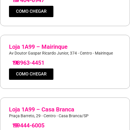
19
97404-6947
COMO CHEGAR
Loja 1A99 – Mairinque
Av Doutor Gaspar Ricardo Junior, 374 - Centro - Mairinque
11
98963-4451
COMO CHEGAR
Loja 1A99 – Casa Branca
Praça Barreto, 29 - Centro - Casa Branca/SP
19
99444-6005