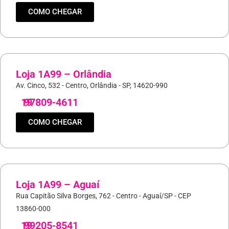
COMO CHEGAR
Loja 1A99 – Orlândia
Av. Cinco, 532 - Centro, Orlândia - SP, 14620-990
19
97809-4611
COMO CHEGAR
Loja 1A99 – Aguaí
Rua Capitão Silva Borges, 762 - Centro - Aguaí/SP - CEP
13860-000
19
99205-8541