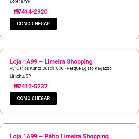
Lorena/SP
19
97414-2920
COMO CHEGAR
Loja 1A99 – Limeira Shopping
Av. Carlos Kuntz Busch, 800 - Parque Egisto Ragazzo
Limeira/SP
19
97412-5237
COMO CHEGAR
Loja 1A99 – Pátio Limeira Shopping