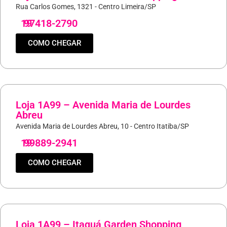
Rua Carlos Gomes, 1321 - Centro Limeira/SP
19
97418-2790
COMO CHEGAR
Loja 1A99 – Avenida Maria de Lourdes
Abreu
Avenida Maria de Lourdes Abreu, 10 - Centro Itatiba/SP
19
99889-2941
COMO CHEGAR
Loja 1A99 – Itaquá Garden Shopping