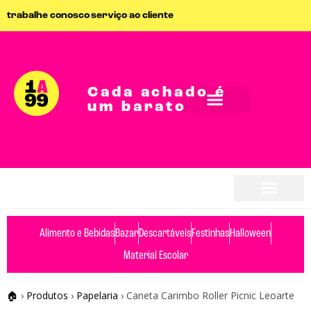
trabalhe conosco
serviço ao cliente
Cada achado é
um barato
Alimento e Bebidas
Bazar
Descartáveis
Festinhas
Halloween
Material Escolar
🏠
›
Produtos
›
Papelaria
›
Caneta Carimbo Roller Picnic Leoarte