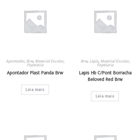
Apontador
,
Brw
,
Material Escolar
,
Brw
,
Lápis
,
Material Escolar
,
Papelaria
Papelaria
Apontador Plast Panda Brw
Lapis Hb C/Pont Borracha
Beloved Red Brw
Leia mais
Leia mais