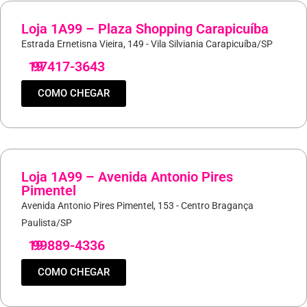
Loja 1A99 – Plaza Shopping Carapicuíba
Estrada Ernetisna Vieira, 149 - Vila Silviania Carapicuíba/SP
19
97417-3643
COMO CHEGAR
Loja 1A99 – Avenida Antonio Pires
Pimentel
Avenida Antonio Pires Pimentel, 153 - Centro Bragança
Paulista/SP
19
99889-4336
COMO CHEGAR