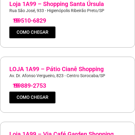
Loja 1A99 – Shopping Santa Úrsula
Rua São José, 933 - Higienópolis Ribeirão Preto/SP
19
99510-6829
COMO CHEGAR
LOJA 1A99 – Pátio Cianê Shopping
Av. Dr. Afonso Vergueiro, 823 - Centro Sorocaba/SP
19
99889-2753
COMO CHEGAR
Loja 1A99 – Via Café Garden Shopping