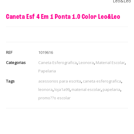
Leo&Leo
Caneta Esf 4 Em 1 Ponta 1.0 Color Leo&Leo
REF
1019616
Categorias
Caneta Esferografica
,
Leonora
,
Material Escolar
,
Papelaria
Tags
acessorios para escrita
,
caneta esferografica
,
leonora
,
loja1a99
,
material escolar
,
papelaria
,
promo??o escolar