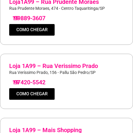
Loja1A99 – Rua Prudente Moraes
Rua Prudente Moraes, 474 - Centro Taquaritinga/SP
19
99889-3607
COMO CHEGAR
Loja 1A99 – Rua Verissimo Prado
Rua Veríssimo Prado, 156 - Pallu São Pedro/SP
19
97420-5542
COMO CHEGAR
Loja 1A99 – Mais Shopping