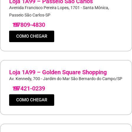
Loja 1A99 – Passeio São Carlos
Avenida Francisco Pereira Lopes, 1701 - Santa Mônica,
Passeio São Carlos-SP
19
97809-4830
COMO CHEGAR
Loja 1A99 – Golden Square Shopping
Av. Kennedy, 700 - Jardim do Mar São Bernardo do Campo/SP
19
97421-0239
COMO CHEGAR