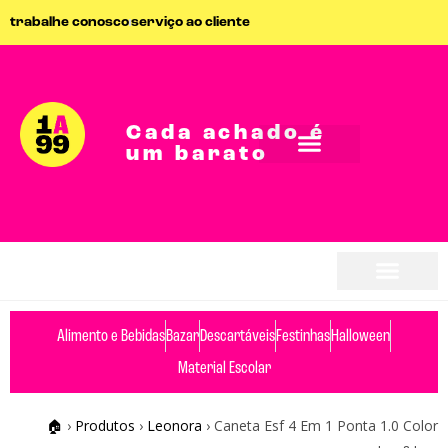
trabalhe conosco
serviço ao cliente
Cada achado é
um barato
Alimento e Bebidas
Bazar
Descartáveis
Festinhas
Halloween
Material Escolar
🏠
›
Produtos
›
Leonora
›
Caneta Esf 4 Em 1 Ponta 1.0 Color