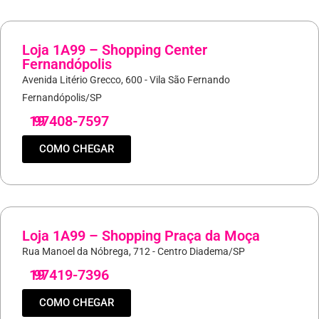
Loja 1A99 – Shopping Center
Fernandópolis
Avenida Litério Grecco, 600 - Vila São Fernando
Fernandópolis/SP
19
97408-7597
COMO CHEGAR
Loja 1A99 – Shopping Praça da Moça
Rua Manoel da Nóbrega, 712 - Centro Diadema/SP
19
97419-7396
COMO CHEGAR