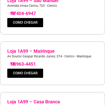
Loja 1A99 – São Manuel
Avenida Irmas Cintra, 703 - Centro
19
97404-6947
COMO CHEGAR
Loja 1A99 – Mairinque
Av Doutor Gaspar Ricardo Junior, 374 - Centro - Mairinque
11
98963-4451
COMO CHEGAR
Loja 1A99 – Casa Branca