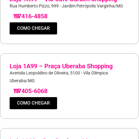
Rua Humberto Pizzo, 999 - Jardim Petrópolis Varginha/MG
19
97416-4858
COMO CHEGAR
Loja 1A99 – Praça Uberaba Shopping
Avenida Leopoldino de Oliveira, 5100 - Vila Olímpica
Uberaba/MG
19
97405-6068
COMO CHEGAR