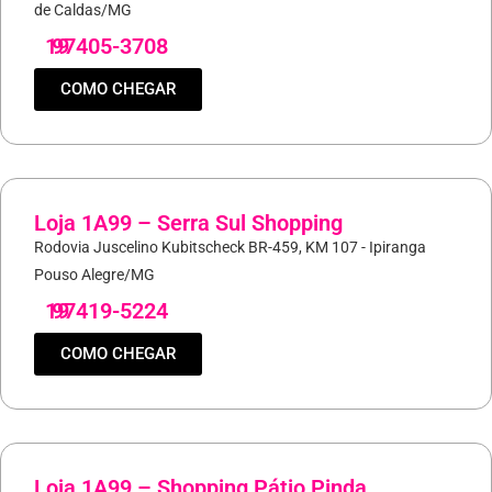
de Caldas/MG
19
97405-3708
COMO CHEGAR
Loja 1A99 – Serra Sul Shopping
Rodovia Juscelino Kubitscheck BR-459, KM 107 - Ipiranga
Pouso Alegre/MG
19
97419-5224
COMO CHEGAR
Loja 1A99 – Shopping Pátio Pinda