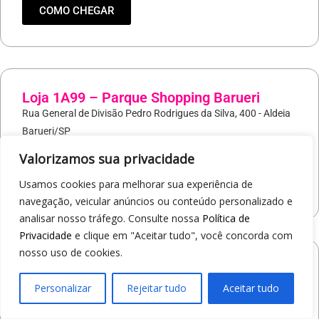
COMO CHEGAR
Loja 1A99 – Parque Shopping Barueri
Rua General de Divisão Pedro Rodrigues da Silva, 400 - Aldeia
Barueri/SP
19
97421-9037
Valorizamos sua privacidade
COMO CHEGAR
Usamos cookies para melhorar sua experiência de
navegação, veicular anúncios ou conteúdo personalizado e
analisar nosso tráfego. Consulte nossa
Política de
Privacidade
e clique em "Aceitar tudo", você concorda com
nosso uso de cookies.
Loja 1A99 – North Shopping Barretos
Via Conselheiro Antonio Prado, 1400 - Pedro Cavaline
Personalizar
Rejeitar tudo
Aceitar tudo
Barretos/SP