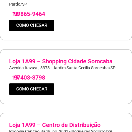
Pardo/SP
19
99865-9464
COMO CHEGAR
Loja 1A99 – Shopping Cidade Sorocaba
Avenida Itavuvu, 3373 - Jardim Santa Cecília Sorocaba/SP
19
97403-3798
COMO CHEGAR
Loja 1A99 – Centro de Distribuição
Rodovia Capitão Barduino, 3001 - Nogueiras Socorro/SP