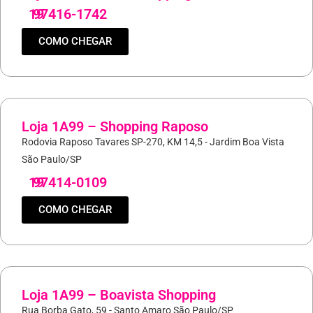
19
97416-1742
COMO CHEGAR
Loja 1A99 – Shopping Raposo
Rodovia Raposo Tavares SP-270, KM 14,5 - Jardim Boa Vista
São Paulo/SP
19
97414-0109
COMO CHEGAR
Loja 1A99 – Boavista Shopping
Rua Borba Gato, 59 - Santo Amaro São Paulo/SP