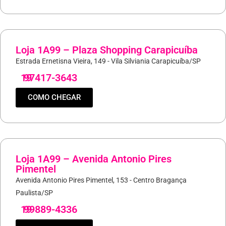
Loja 1A99 – Plaza Shopping Carapicuíba
Estrada Ernetisna Vieira, 149 - Vila Silviania Carapicuíba/SP
19
97417-3643
COMO CHEGAR
Loja 1A99 – Avenida Antonio Pires
Pimentel
Avenida Antonio Pires Pimentel, 153 - Centro Bragança
Paulista/SP
19
99889-4336