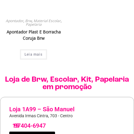
Apontador
,
Brw
,
Material Escolar
,
Papelaria
Apontador Plast E Borracha
Coruja Brw
Leia mais
Loja de
Brw
,
Escolar
,
Kit
,
Papelaria
em promoção
Loja 1A99 – São Manuel
Avenida Irmas Cintra, 703 - Centro
19
97404-6947