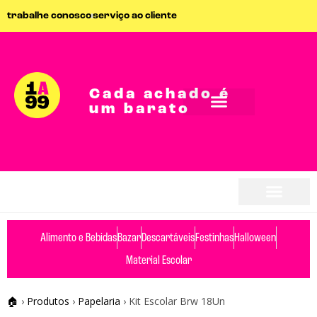
trabalhe conosco
serviço ao cliente
Cada achado é
um barato
Alimento e Bebidas
Bazar
Descartáveis
Festinhas
Halloween
Material Escolar
🏠
›
Produtos
›
Papelaria
›
Kit Escolar Brw 18Un