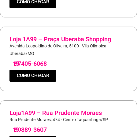
COMO CHEGAR
Loja 1A99 – Praça Uberaba Shopping
Avenida Leopoldino de Oliveira, 5100 - Vila Olímpica
Uberaba/MG
19
97405-6068
COMO CHEGAR
Loja1A99 – Rua Prudente Moraes
Rua Prudente Moraes, 474 - Centro Taquaritinga/SP
19
99889-3607