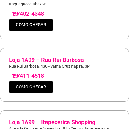
Itaquaquecetuba/SP
19
97402-4348
COMO CHEGAR
Loja 1A99 – Rua Rui Barbosa
Rua Rui Barbosa, 430 - Santa Cruz Itapira/SP
19
97411-4518
COMO CHEGAR
Loja 1A99 – Itapecerica Shopping
Avenida Quinze de Novembro, 89 - Centro Itapecerica da