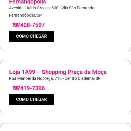
Fernandópolis
Avenida Litério Grecco, 600 - Vila São Fernando
Fernandópolis/SP
19
97408-7597
COMO CHEGAR
Loja 1A99 – Shopping Praça da Moça
Rua Manoel da Nóbrega, 712 - Centro Diadema/SP
19
97419-7396
COMO CHEGAR