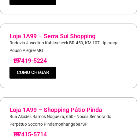
Loja 1A99 – Serra Sul Shopping
Rodovia Juscelino Kubitscheck BR-459, KM 107 - Ipiranga
Pouso Alegre/MG
19
97419-5224
COMO CHEGAR
Loja 1A99 – Shopping Pátio Pinda
Rua Alcides Ramos Nogueira, 650 - Nossa Senhora do
Perpétuo Socorro Pindamonhangaba/SP
19
97415-5714