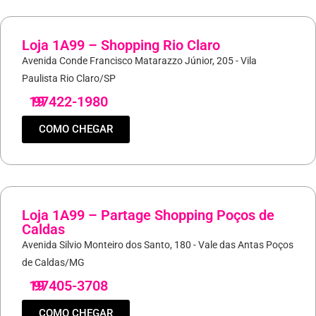
Loja 1A99 – Shopping Rio Claro
Avenida Conde Francisco Matarazzo Júnior, 205 - Vila
Paulista Rio Claro/SP
19
97422-1980
COMO CHEGAR
Loja 1A99 – Partage Shopping Poços de
Caldas
Avenida Silvio Monteiro dos Santo, 180 - Vale das Antas Poços
de Caldas/MG
19
97405-3708
COMO CHEGAR