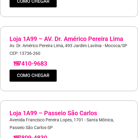
COMO CHEGAR
Loja 1A99 – AV. Dr. Américo Pereira Lima
Av. Dr. Américo Pereira Lima, 493 Jardim Lavínia - Mococa/SP
CEP: 13736-260
19
97410-9683
COMO CHEGAR
Loja 1A99 – Passeio São Carlos
Avenida Francisco Pereira Lopes, 1701 - Santa Mônica,
Passeio São Carlos-SP
19
97809-4830