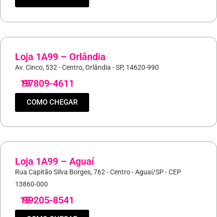
Loja 1A99 – Orlândia
Av. Cinco, 532 - Centro, Orlândia - SP, 14620-990
19
97809-4611
COMO CHEGAR
Loja 1A99 – Aguaí
Rua Capitão Silva Borges, 762 - Centro - Aguaí/SP - CEP
13860-000
19
99205-8541