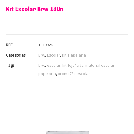
Kit Escolar Brw 18Un
REF
1019926
Categorias
Brw
,
Escolar
,
Kit
,
Papelaria
Tags
brw
,
escolar
,
kit
,
loja1a99
,
material escolar
,
papelaria
,
promo??o escolar