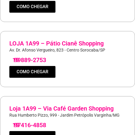
COMO CHEGAR
LOJA 1A99 – Pátio Cianê Shopping
Av. Dr. Afonso Vergueiro, 823 - Centro Sorocaba/SP
19
99889-2753
COMO CHEGAR
Loja 1A99 – Via Café Garden Shopping
Rua Humberto Pizzo, 999 - Jardim Petrópolis Varginha/MG
19
97416-4858