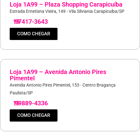
Loja 1A99 – Plaza Shopping Carapicuíba
Estrada Ernetisna Vieira, 149 - Vila Silviania Carapicuíba/SP
19
97417-3643
COMO CHEGAR
Loja 1A99 – Avenida Antonio Pires
Pimentel
Avenida Antonio Pires Pimentel, 153 - Centro Bragança
Paulista/SP
19
99889-4336
COMO CHEGAR