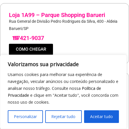
Loja 1A99 – Parque Shopping Barueri
Rua General de Divisão Pedro Rodrigues da Silva, 400 - Aldeia
Barueri/SP
19
97421-9037
COMO CHEGAR
Valorizamos sua privacidade
Usamos cookies para melhorar sua experiência de
navegação, veicular anúncios ou conteúdo personalizado e
Loja 1A99 – North Shopping Barretos
analisar nosso tráfego. Consulte nossa
Política de
Via Conselheiro Antonio Prado, 1400 - Pedro Cavaline
Privacidade
e clique em "Aceitar tudo", você concorda com
Barretos/SP
nosso uso de cookies.
19
97407-5840
Personalizar
Rejeitar tudo
Aceitar tudo
COMO CHEGAR