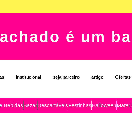
achado é um ba
jas
institucional
seja parceiro
artigo
Ofertas
 e Bebidas
Bazar
Descartáveis
Festinhas
Halloween
Materi