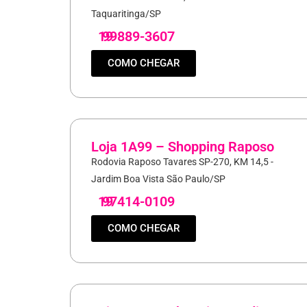
Taquaritinga/SP
19
99889-3607
COMO CHEGAR
Loja 1A99 – Shopping Raposo
Rodovia Raposo Tavares SP-270, KM 14,5 -
Jardim Boa Vista São Paulo/SP
19
97414-0109
COMO CHEGAR