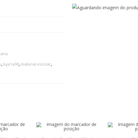
aria
o
,
loja1a99
,
material escolar
,