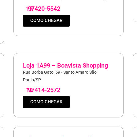
19
97420-5542
COMO CHEGAR
Loja 1A99 – Boavista Shopping
Rua Borba Gato, 59 - Santo Amaro São
Paulo/SP
19
97414-2572
COMO CHEGAR