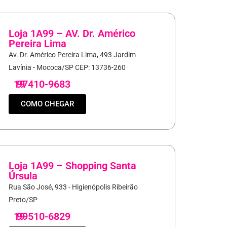
Loja 1A99 – AV. Dr. Américo
Pereira Lima
Av. Dr. Américo Pereira Lima, 493 Jardim
Lavínia - Mococa/SP CEP: 13736-260
19
97410-9683
COMO CHEGAR
Loja 1A99 – Shopping Santa
Úrsula
Rua São José, 933 - Higienópolis Ribeirão
Preto/SP
19
99510-6829