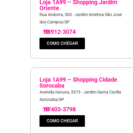
Loja 1A99 – Shopping Jardim
Oriente
Rua Andorra, 500 - Jardim América São José
dos Campos/SP
19
98912-3074
COMO CHEGAR
Loja 1A99 – Shopping Cidade
Sorocaba
Avenida Itavuvu, 3373 - Jardim Santa Cecília
Sorocaba/SP
19
97403-3798
COMO CHEGAR