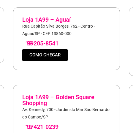
Loja 1A99 – Aguaí
Rua Capitão Silva Borges, 762 - Centro -
Aguaí/SP - CEP 13860-000
19
99205-8541
COMO CHEGAR
Loja 1A99 – Golden Square
Shopping
Av. Kennedy, 700 - Jardim do Mar São Bernardo
do Campo/SP
19
97421-0239