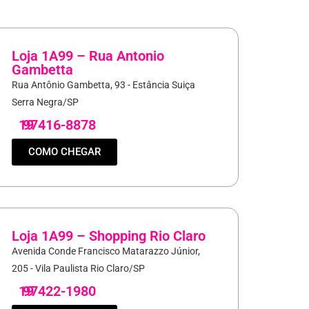
Loja 1A99 – Rua Antonio
Gambetta
Rua Antônio Gambetta, 93 - Estância Suiça
Serra Negra/SP
19
97416-8878
COMO CHEGAR
Loja 1A99 – Shopping Rio Claro
Avenida Conde Francisco Matarazzo Júnior,
205 - Vila Paulista Rio Claro/SP
19
97422-1980