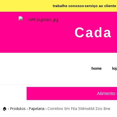
trabalhe conosco
serviço ao cliente
Cada 
home
lo
Alimento
🏠
›
Produtos
›
Papelaria
›
Corretivo Em Fita 5Mmx6M Zoo Brw