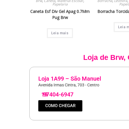
Brw
,
Caneta
,
Material Escolar
,
Borracha
,
Leonora
,
Papelaria
Papel
Caneta Esf Div Gel Apag 0.7Mm
Borracha Torcid
Pug Brw
Leia 
Leia mais
Loja de
Brw
,
Loja 1A99 – São Manuel
Avenida Irmas Cintra, 703 - Centro
19
97404-6947
COMO CHEGAR