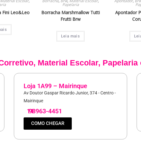
Material Escolar
,
Borracha
,
Brw
,
Material Escolar
,
Apontador
,
Br
aria
Papelaria
Pap
a Fini Leo&Leo
Borracha Marshmallow Tutti
Apontador P
Frutti Brw
Cor
mais
Leia mais
Lei
Corretivo
,
Material Escolar
,
Papelaria
Loja 1A99 – Mairinque
Av Doutor Gaspar Ricardo Junior, 374 - Centro -
Mairinque
11
98963-4451
COMO CHEGAR