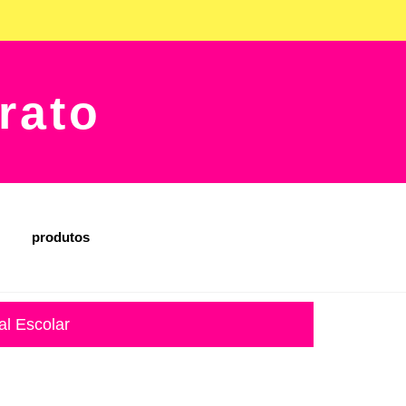
rato
produtos
al Escolar