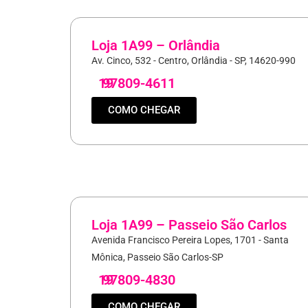
Loja 1A99 – Orlândia
Av. Cinco, 532 - Centro, Orlândia - SP, 14620-990
19
97809-4611
COMO CHEGAR
Loja 1A99 – Passeio São Carlos
Avenida Francisco Pereira Lopes, 1701 - Santa
Mônica, Passeio São Carlos-SP
19
97809-4830
COMO CHEGAR