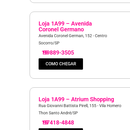
Loja 1A99 – Avenida
Coronel Germano
Avenida Coronel German, 152 - Centro
Socorro/SP
19
99889-3505
COMO CHEGAR
Loja 1A99 – Atrium Shopping
Rua Giovanni Battista Pirell, 155 - Vila Homero
Thon Santo André/SP
19
97418-4848