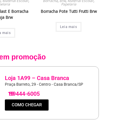
w
,
Material Escolar
,
Borracha
,
Brw
,
Material Escolar
,
elaria
Papelaria
last E Borracha
Borracha Pote Tutti Frutti Brw
uja Brw
Leia mais
a mais
em promoção
Loja 1A99 – Casa Branca
Praça Barreto, 29 - Centro - Casa Branca/SP
19
99444-6005
COMO CHEGAR