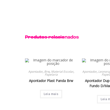
Produtos relacionados
Apontador
,
Brw
,
Material Escolar
,
Apontador
,
Leonora
Papelaria
Papel
Apontador Plast Panda Brw
Apontador Dup 
Fundo D/Ma
Leia mais
Leia 