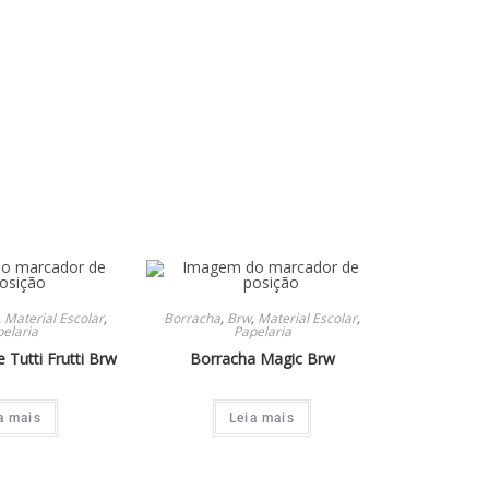
,
Material Escolar
,
Borracha
,
Brw
,
Material Escolar
,
elaria
Papelaria
 Tutti Frutti Brw
Borracha Magic Brw
a mais
Leia mais