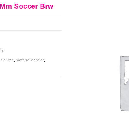
.7Mm Soccer Brw
ia
loja1a99
,
material escolar
,