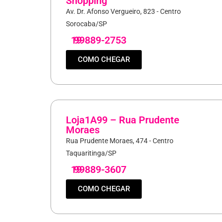
Shopping
Av. Dr. Afonso Vergueiro, 823 - Centro
Sorocaba/SP
19
99889-2753
COMO CHEGAR
Loja1A99 – Rua Prudente
Moraes
Rua Prudente Moraes, 474 - Centro
Taquaritinga/SP
19
99889-3607
COMO CHEGAR