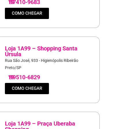
19
97410-9683
COMO CHEGAR
Loja 1A99 – Shopping Santa
Úrsula
Rua São José, 933 - Higienópolis Ribeirão
Preto/SP
19
99510-6829
COMO CHEGAR
Loja 1A99 – Praça Uberaba