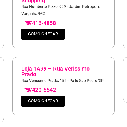
Shopping
Rua Humberto Pizzo, 999 - Jardim Petrópolis
Varginha/MG
19
97416-4858
COMO CHEGAR
Loja 1A99 – Rua Verissimo
Prado
Rua Veríssimo Prado, 156 - Pallu São Pedro/SP
19
97420-5542
COMO CHEGAR