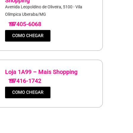
Shopping
Avenida Leopoldino de Oliveira, 5100 - Vila
Olímpica Uberaba/MG
19
97405-6068
COMO CHEGAR
Loja 1A99 – Mais Shopping
19
97416-1742
COMO CHEGAR