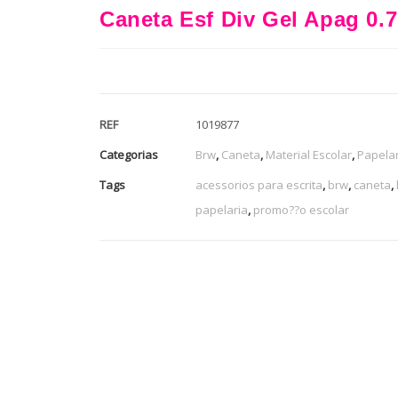
Caneta Esf Div Gel Apag 0
REF
1019877
Categorias
Brw
,
Caneta
,
Material Escolar
,
Papelar
Tags
acessorios para escrita
,
brw
,
caneta
,
papelaria
,
promo??o escolar