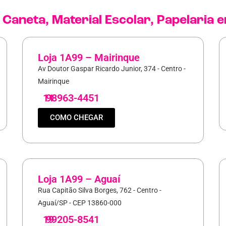
,
Caneta
,
Material Escolar
,
Papelaria
e
Loja 1A99 – Mairinque
Av Doutor Gaspar Ricardo Junior, 374 - Centro -
Mairinque
11
98963-4451
COMO CHEGAR
Loja 1A99 – Aguaí
Rua Capitão Silva Borges, 762 - Centro -
Aguaí/SP - CEP 13860-000
19
99205-8541