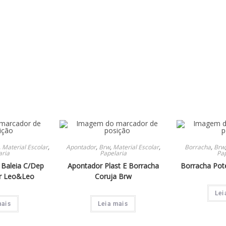
,
Material Escolar
,
Apontador
,
Brw
,
Material Escolar
,
Borracha
,
Brw
aria
Papelaria
Pap
Baleia C/Dep
Apontador Plast E Borracha
Borracha Pote
r Leo&Leo
Coruja Brw
Lei
mais
Leia mais