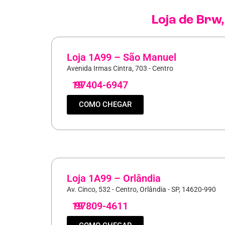
Loja de
Brw
Loja 1A99 – São Manuel
Avenida Irmas Cintra, 703 - Centro
19
97404-6947
COMO CHEGAR
Loja 1A99 – Orlândia
Av. Cinco, 532 - Centro, Orlândia - SP, 14620-990
19
97809-4611