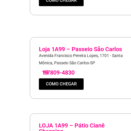
COMO CHEGAR
Loja 1A99 – Passeio São Carlos
Avenida Francisco Pereira Lopes, 1701 - Santa
Mônica, Passeio São Carlos-SP
19
97809-4830
COMO CHEGAR
LOJA 1A99 – Pátio Cianê