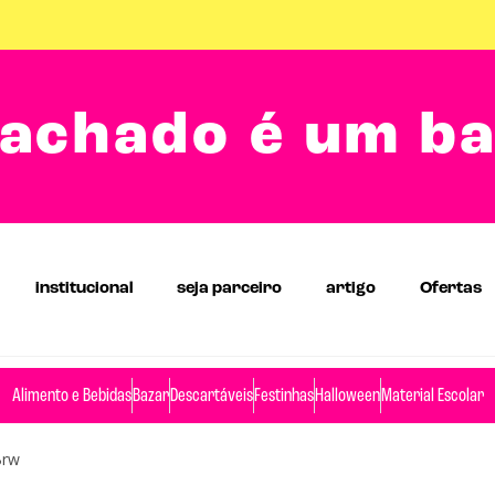
achado é um b
institucional
seja parceiro
artigo
Ofertas
Alimento e Bebidas
Bazar
Descartáveis
Festinhas
Halloween
Material Escolar
Brw