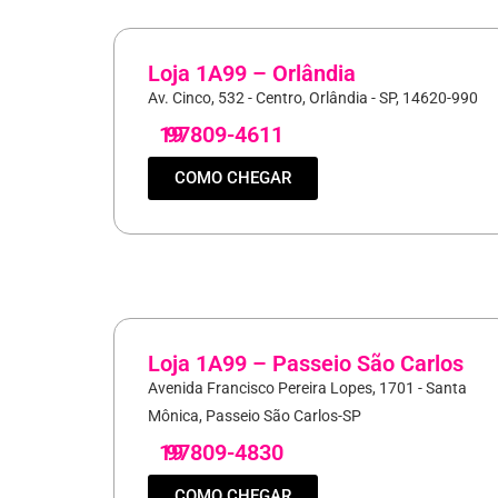
Loja 1A99 – Orlândia
Av. Cinco, 532 - Centro, Orlândia - SP, 14620-990
19
97809-4611
COMO CHEGAR
Loja 1A99 – Passeio São Carlos
Avenida Francisco Pereira Lopes, 1701 - Santa
Mônica, Passeio São Carlos-SP
19
97809-4830
COMO CHEGAR