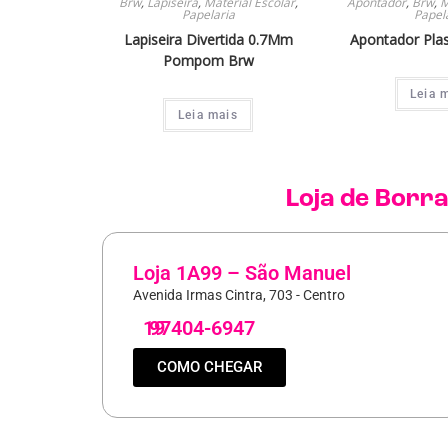
Brw
,
Lapiseira
,
Material Escolar
,
Apontador
,
Brw
,
M
Papelaria
Papel
Lapiseira Divertida 0.7Mm
Apontador Pla
Pompom Brw
Leia 
Leia mais
Loja de
Borra
Loja 1A99 – São Manuel
Avenida Irmas Cintra, 703 - Centro
19
97404-6947
COMO CHEGAR