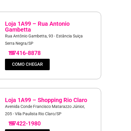
Loja 1A99 – Rua Antonio
Gambetta
Rua Antônio Gambetta, 93 - Estância Suiça
Serra Negra/SP
19
97416-8878
COMO CHEGAR
Loja 1A99 – Shopping Rio Claro
Avenida Conde Francisco Matarazzo Júnior,
205 - Vila Paulista Rio Claro/SP
19
97422-1980