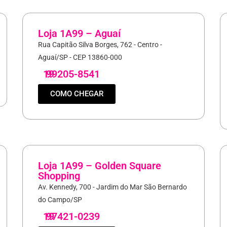
Loja 1A99 – Aguaí
Rua Capitão Silva Borges, 762 - Centro -
Aguaí/SP - CEP 13860-000
19
99205-8541
COMO CHEGAR
Loja 1A99 – Golden Square
Shopping
Av. Kennedy, 700 - Jardim do Mar São Bernardo
do Campo/SP
19
97421-0239