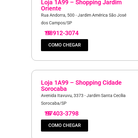
Loja 1A99 – Shopping Jardim
Oriente
Rua Andorra, 500 - Jardim América São José
dos Campos/SP
19
98912-3074
COMO CHEGAR
Loja 1A99 – Shopping Cidade
Sorocaba
Avenida Itavuvu, 3373 - Jardim Santa Cecília
Sorocaba/SP
19
97403-3798
COMO CHEGAR