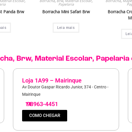
aterial Escolar
,
Borracha
,
Brw
,
Material Escolar
,
Borracha
,
Mape
aria
Papelaria
Pap
st Panda Brw
Borracha Mini Safari Brw
Borracha Cr
M
mais
Leia mais
Lei
cha
,
Brw
,
Material Escolar
,
Papelaria
Loja 1A99 – Mairinque
Av Doutor Gaspar Ricardo Junior, 374 - Centro -
Mairinque
11
98963-4451
COMO CHEGAR