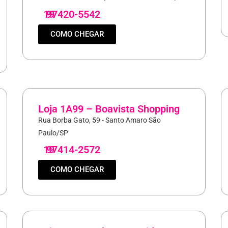
19
97420-5542
COMO CHEGAR
Loja 1A99 – Boavista Shopping
Rua Borba Gato, 59 - Santo Amaro São
Paulo/SP
19
97414-2572
COMO CHEGAR