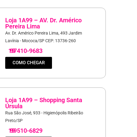
Loja 1A99 – AV. Dr. Américo
Pereira Lima
Av. Dr. Américo Pereira Lima, 493 Jardim
Lavínia - Mococa/SP CEP: 13736-260
19
97410-9683
COMO CHEGAR
Loja 1A99 – Shopping Santa
Úrsula
Rua São José, 933 - Higienópolis Ribeirão
Preto/SP
19
99510-6829