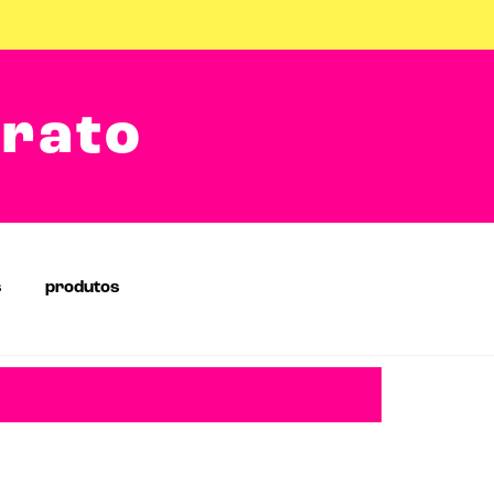
arato
s
produtos