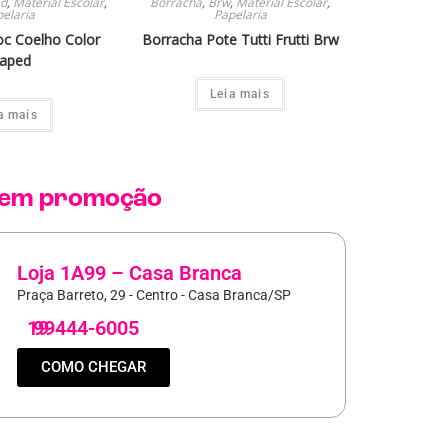
d
,
Material Escolar
,
Borracha
,
Brw
,
Material Escolar
,
elaria
Papelaria
oc Coelho Color
Borracha Pote Tutti Frutti Brw
aped
Leia mais
a mais
em promoção
Loja 1A99 – Casa Branca
Praça Barreto, 29 - Centro - Casa Branca/SP
19
99444-6005
COMO CHEGAR