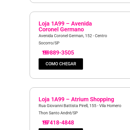
Loja 1A99 – Avenida
Coronel Germano
Avenida Coronel German, 152 - Centro
Socorro/SP
19
99889-3505
COMO CHEGAR
Loja 1A99 – Atrium Shopping
Rua Giovanni Battista Pirell, 155 - Vila Homero
Thon Santo André/SP
19
97418-4848