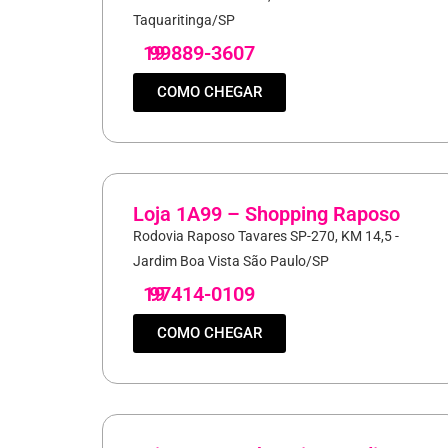
Taquaritinga/SP
19
99889-3607
COMO CHEGAR
Loja 1A99 – Shopping Raposo
Rodovia Raposo Tavares SP-270, KM 14,5 -
Jardim Boa Vista São Paulo/SP
19
97414-0109
COMO CHEGAR