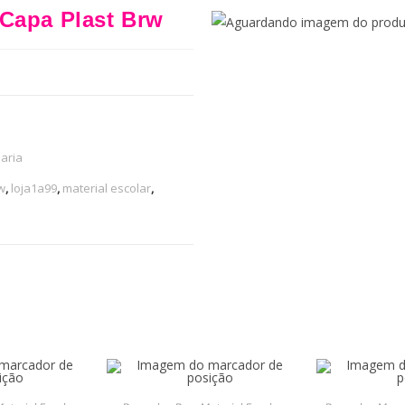
/Capa Plast Brw
aria
w
,
loja1a99
,
material escolar
,