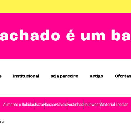
achado é um b
s
institucional
seja parceiro
artigo
Oferta
Alimento e Bebidas
Bazar
Descartáveis
Festinhas
Halloween
Material Escolar
Brw