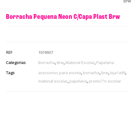
Brw
Borracha Pequena Neon C/Capa Plast Brw
REF
1019937
Categorias
Borracha
,
Brw
,
Material Escolar
,
Papelaria
Tags
acessorios para escrita
,
borracha
,
brw
,
loja1a99
,
material escolar
,
papelaria
,
promo??o escolar