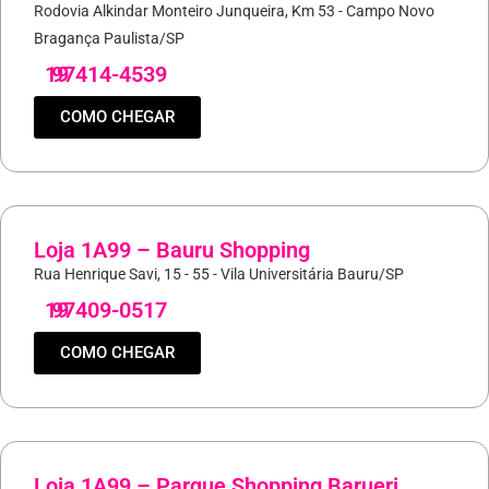
Rodovia Alkindar Monteiro Junqueira, Km 53 - Campo Novo
Bragança Paulista/SP
19
97414-4539
COMO CHEGAR
Loja 1A99 – Bauru Shopping
Rua Henrique Savi, 15 - 55 - Vila Universitária Bauru/SP
19
97409-0517
COMO CHEGAR
Loja 1A99 – Parque Shopping Barueri