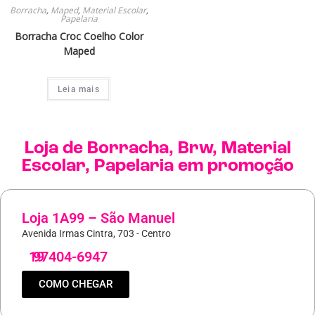
Borracha
,
Maped
,
Material Escolar
,
Papelaria
Borracha Croc Coelho Color
Maped
Leia mais
Loja de
Borracha
,
Brw
,
Material
Escolar
,
Papelaria
em promoção
Loja 1A99 – São Manuel
Avenida Irmas Cintra, 703 - Centro
19
97404-6947
COMO CHEGAR