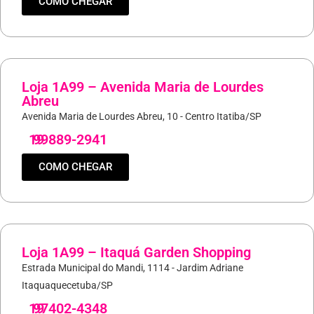
COMO CHEGAR
Loja 1A99 – Avenida Maria de Lourdes
Abreu
Avenida Maria de Lourdes Abreu, 10 - Centro Itatiba/SP
19
99889-2941
COMO CHEGAR
Loja 1A99 – Itaquá Garden Shopping
Estrada Municipal do Mandi, 1114 - Jardim Adriane
Itaquaquecetuba/SP
19
97402-4348