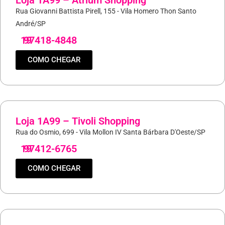
Loja 1A99 – Atrium Shopping
Rua Giovanni Battista Pirell, 155 - Vila Homero Thon Santo
André/SP
19
97418-4848
COMO CHEGAR
Loja 1A99 – Tivoli Shopping
Rua do Osmio, 699 - Vila Mollon IV Santa Bárbara D'Oeste/SP
19
97412-6765
COMO CHEGAR