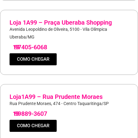
Loja 1A99 – Praça Uberaba Shopping
Avenida Leopoldino de Oliveira, 5100 - Vila Olímpica
Uberaba/MG
19
97405-6068
COMO CHEGAR
Loja1A99 – Rua Prudente Moraes
Rua Prudente Moraes, 474 - Centro Taquaritinga/SP
19
99889-3607
COMO CHEGAR