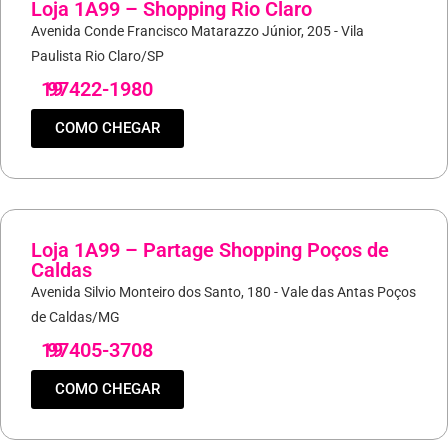
Loja 1A99 – Shopping Rio Claro
Avenida Conde Francisco Matarazzo Júnior, 205 - Vila
Paulista Rio Claro/SP
19
97422-1980
COMO CHEGAR
Loja 1A99 – Partage Shopping Poços de
Caldas
Avenida Silvio Monteiro dos Santo, 180 - Vale das Antas Poços
de Caldas/MG
19
97405-3708
COMO CHEGAR