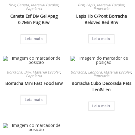
Brw
,
Caneta
,
Material Escolar
,
Brw
,
Lápis
,
Material Escolar
,
Papelaria
Papelaria
Caneta Esf Div Gel Apag
Lapis Hb C/Pont Borracha
0.7Mm Pug Brw
Beloved Red Brw
Leia mais
Leia mais
Borracha
,
Brw
,
Material Escolar
,
Borracha
,
Leonora
,
Material Escolar
,
Papelaria
Papelaria
Borracha Mini Fast Food Brw
Borracha Cubo Decorada Pets
Leo&Leo
Leia mais
Leia mais