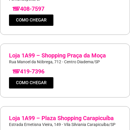
19
97408-7597
COMO CHEGAR
Loja 1A99 – Shopping Praça da Moça
Rua Manoel da Nóbrega, 712 - Centro Diadema/SP
19
97419-7396
COMO CHEGAR
Loja 1A99 – Plaza Shopping Carapicuíba
Estrada Ernetisna Vieira, 149 - Vila Silviania Carapicuíba/SP