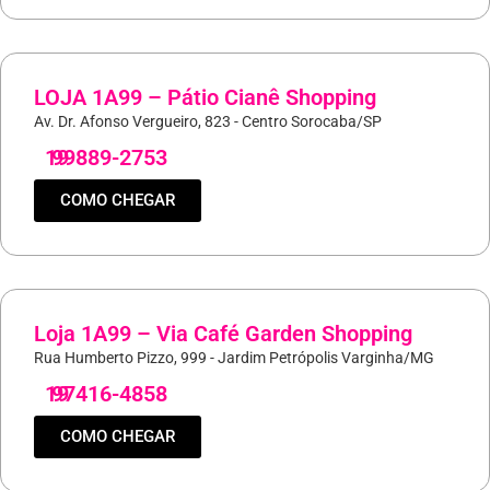
LOJA 1A99 – Pátio Cianê Shopping
Av. Dr. Afonso Vergueiro, 823 - Centro Sorocaba/SP
19
99889-2753
COMO CHEGAR
Loja 1A99 – Via Café Garden Shopping
Rua Humberto Pizzo, 999 - Jardim Petrópolis Varginha/MG
19
97416-4858
COMO CHEGAR