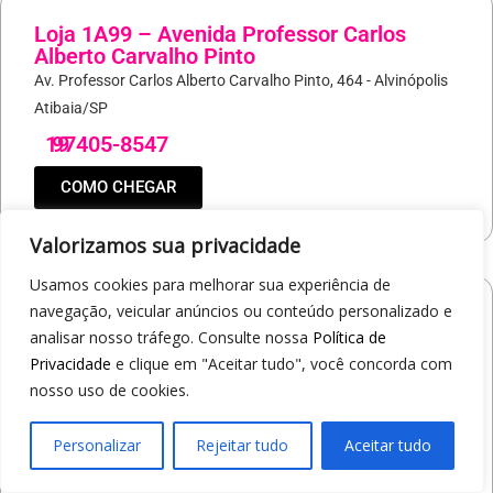
Loja 1A99 – Avenida Professor Carlos
Alberto Carvalho Pinto
Av. Professor Carlos Alberto Carvalho Pinto, 464 - Alvinópolis
Atibaia/SP
19
97405-8547
COMO CHEGAR
Valorizamos sua privacidade
Usamos cookies para melhorar sua experiência de
navegação, veicular anúncios ou conteúdo personalizado e
Loja 1A99 – Shopping Praça Nova
analisar nosso tráfego. Consulte nossa
Política de
Av. Carlos Pereira da Silva, 6000 - Jardim Guanabara
Privacidade
e clique em "Aceitar tudo", você concorda com
Araçatuba/SP
nosso uso de cookies.
19
97414-5412
Personalizar
Rejeitar tudo
Aceitar tudo
COMO CHEGAR