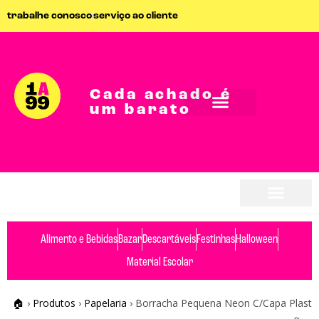
trabalhe conosco
serviço ao cliente
Cada achado é
um barato
seja parceiro
seja parceiro
Alimento e Bebidas
Bazar
Descartáveis
Festinhas
Halloween
Material Escolar
🏠
›
Produtos
›
Papelaria
›
Borracha Pequena Neon C/Capa Plast