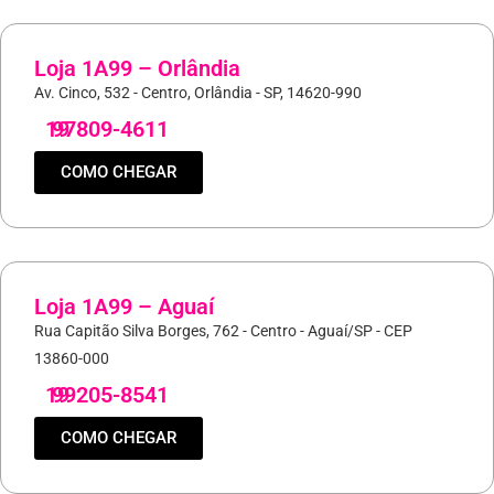
Loja 1A99 – Orlândia
Av. Cinco, 532 - Centro, Orlândia - SP, 14620-990
19
97809-4611
COMO CHEGAR
Loja 1A99 – Aguaí
Rua Capitão Silva Borges, 762 - Centro - Aguaí/SP - CEP
13860-000
19
99205-8541
COMO CHEGAR