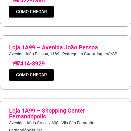
19
97422-1885
COMO CHEGAR
Loja 1A99 – Avenida João Pessoa
Avenida João Pessoa, 1189 - Pedregulho Guaratinguetá/SP
19
97414-3929
COMO CHEGAR
Loja 1A99 – Shopping Center
Fernandópolis
Avenida Litério Grecco, 600 - Vila São Fernando
Fernandópolis/SP