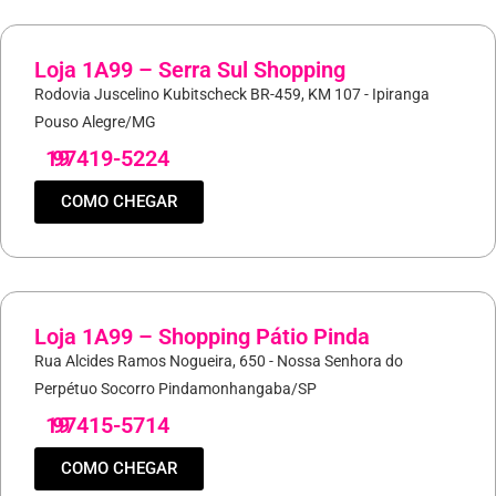
Loja 1A99 – Serra Sul Shopping
Rodovia Juscelino Kubitscheck BR-459, KM 107 - Ipiranga
Pouso Alegre/MG
19
97419-5224
COMO CHEGAR
Loja 1A99 – Shopping Pátio Pinda
Rua Alcides Ramos Nogueira, 650 - Nossa Senhora do
Perpétuo Socorro Pindamonhangaba/SP
19
97415-5714
COMO CHEGAR