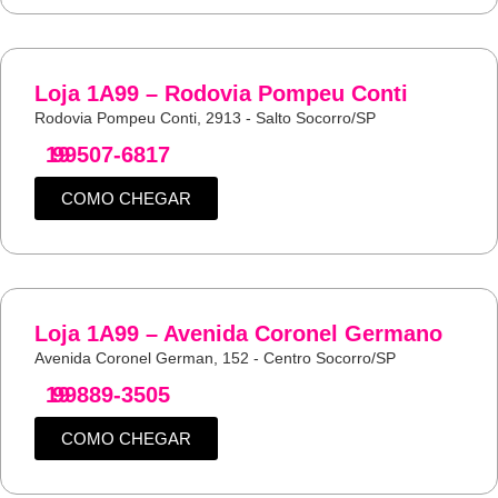
Loja 1A99 – Rodovia Pompeu Conti
Rodovia Pompeu Conti, 2913 - Salto Socorro/SP
19
99507-6817
COMO CHEGAR
Loja 1A99 – Avenida Coronel Germano
Avenida Coronel German, 152 - Centro Socorro/SP
19
99889-3505
COMO CHEGAR