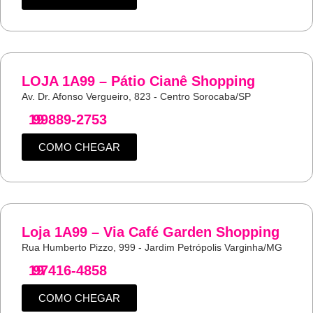
LOJA 1A99 – Pátio Cianê Shopping
Av. Dr. Afonso Vergueiro, 823 - Centro Sorocaba/SP
19
99889-2753
COMO CHEGAR
Loja 1A99 – Via Café Garden Shopping
Rua Humberto Pizzo, 999 - Jardim Petrópolis Varginha/MG
19
97416-4858
COMO CHEGAR