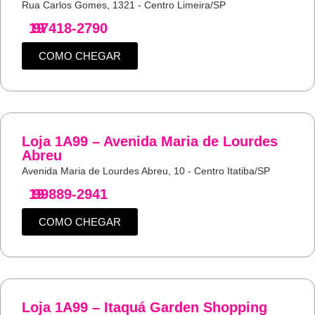
Rua Carlos Gomes, 1321 - Centro Limeira/SP
19
97418-2790
COMO CHEGAR
Loja 1A99 – Avenida Maria de Lourdes
Abreu
Avenida Maria de Lourdes Abreu, 10 - Centro Itatiba/SP
19
99889-2941
COMO CHEGAR
Loja 1A99 – Itaquá Garden Shopping