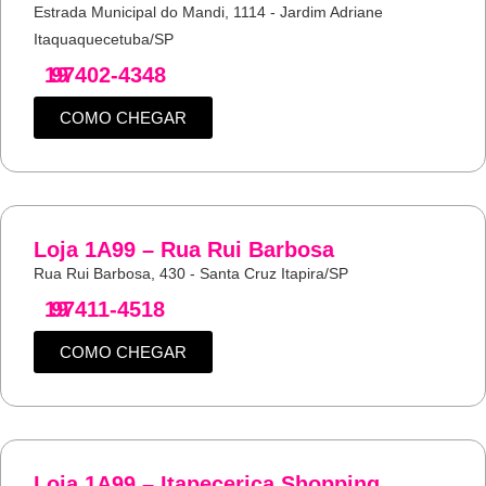
Estrada Municipal do Mandi, 1114 - Jardim Adriane
Itaquaquecetuba/SP
19
97402-4348
COMO CHEGAR
Loja 1A99 – Rua Rui Barbosa
Rua Rui Barbosa, 430 - Santa Cruz Itapira/SP
19
97411-4518
COMO CHEGAR
Loja 1A99 – Itapecerica Shopping