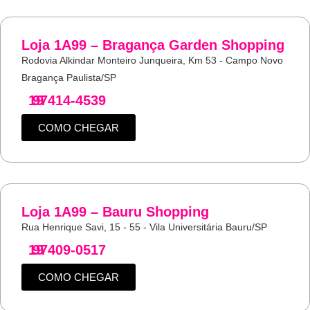
Loja 1A99 – Bragança Garden Shopping
Rodovia Alkindar Monteiro Junqueira, Km 53 - Campo Novo
Bragança Paulista/SP
19
97414-4539
COMO CHEGAR
Loja 1A99 – Bauru Shopping
Rua Henrique Savi, 15 - 55 - Vila Universitária Bauru/SP
19
97409-0517
COMO CHEGAR