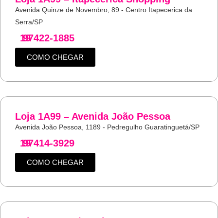
Avenida Quinze de Novembro, 89 - Centro Itapecerica da
Serra/SP
19
97422-1885
COMO CHEGAR
Loja 1A99 – Avenida João Pessoa
Avenida João Pessoa, 1189 - Pedregulho Guaratinguetá/SP
19
97414-3929
COMO CHEGAR