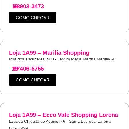
19
98903-3473
COMO CHEGAR
Loja 1A99 – Marilia Shopping
Rua dos Tucunarés, 500 - Jardim Maria Martha Marília/SP
19
97406-5755
COMO CHEGAR
Loja 1A99 – Ecco Vale Shopping Lorena
Estrada Chiquito de Aquino, 46 - Santa Lucrécia Lorena
Lorena/SP