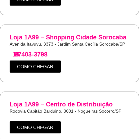
Loja 1A99 – Shopping Cidade Sorocaba
Avenida Itavuvu, 3373 - Jardim Santa Cecília Sorocaba/SP
19
97403-3798
COMO CHEGAR
Loja 1A99 – Centro de Distribuição
Rodovia Capitão Barduino, 3001 - Nogueiras Socorro/SP
COMO CHEGAR