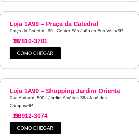
Loja 1A99 – Praça da Catedral
Praça da Catedral, 60 - Centro São João da Boa Vista/SP
19
97810-3781
COMO CHEGAR
Loja 1A99 – Shopping Jardim Oriente
Rua Andorra, 500 - Jardim América São José dos
Campos/SP
19
98912-3074
COMO CHEGAR