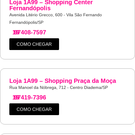
Loja 1A99 – Shopping Center
Fernandópolis
Avenida Litério Grecco, 600 - Vila São Fernando
Fernandópolis/SP
19
97408-7597
COMO CHEGAR
Loja 1A99 – Shopping Praça da Moça
Rua Manoel da Nóbrega, 712 - Centro Diadema/SP
19
97419-7396
COMO CHEGAR