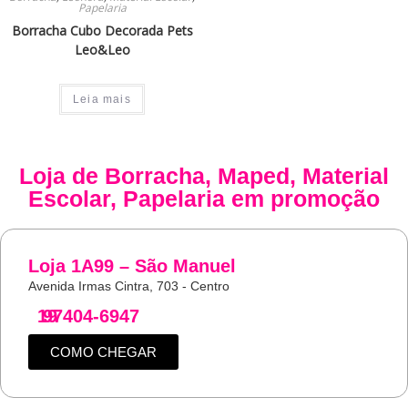
Papelaria
Borracha Cubo Decorada Pets
Leo&Leo
Leia mais
Loja de
Borracha
,
Maped
,
Material
Escolar
,
Papelaria
em promoção
Loja 1A99 – São Manuel
Avenida Irmas Cintra, 703 - Centro
19
97404-6947
COMO CHEGAR