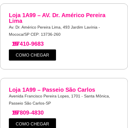
Loja 1A99 – AV. Dr. Américo Pereira
Lima
Av. Dr. Américo Pereira Lima, 493 Jardim Lavínia -
Mococa/SP CEP: 13736-260
19
97410-9683
COMO CHEGAR
Loja 1A99 – Passeio São Carlos
Avenida Francisco Pereira Lopes, 1701 - Santa Mônica,
Passeio São Carlos-SP
19
97809-4830
COMO CHEGAR