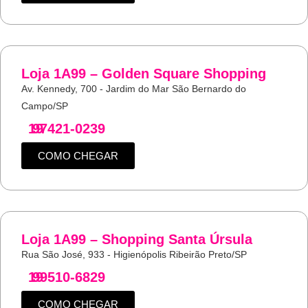
Loja 1A99 – Golden Square Shopping
Av. Kennedy, 700 - Jardim do Mar São Bernardo do
Campo/SP
19
97421-0239
COMO CHEGAR
Loja 1A99 – Shopping Santa Úrsula
Rua São José, 933 - Higienópolis Ribeirão Preto/SP
19
99510-6829
COMO CHEGAR