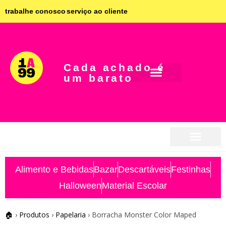
trabalhe conosco
serviço ao cliente
Cada achado é
um barato
seja parceiro
seja parceiro
Alimento e Bebidas
Bazar
Descartáveis
Festinhas
Halloween
Material Escolar
🏠
›
Produtos
›
Papelaria
›
Borracha Monster Color Maped