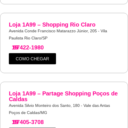
Loja 1A99 – Shopping Rio Claro
Avenida Conde Francisco Matarazzo Júnior, 205 - Vila
Paulista Rio Claro/SP
19
97422-1980
COMO CHEGAR
Loja 1A99 – Partage Shopping Poços de
Caldas
Avenida Silvio Monteiro dos Santo, 180 - Vale das Antas
Poços de Caldas/MG
19
97405-3708