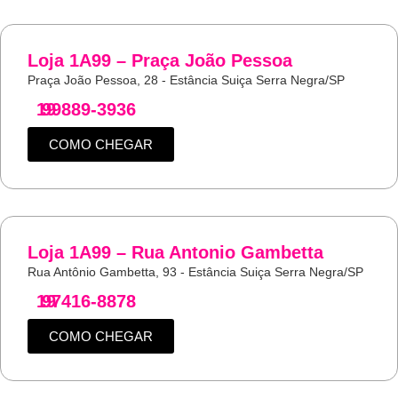
Loja 1A99 – Praça João Pessoa
Praça João Pessoa, 28 - Estância Suiça Serra Negra/SP
19
99889-3936
COMO CHEGAR
Loja 1A99 – Rua Antonio Gambetta
Rua Antônio Gambetta, 93 - Estância Suiça Serra Negra/SP
19
97416-8878
COMO CHEGAR