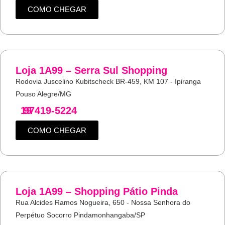
COMO CHEGAR
Loja 1A99 – Serra Sul Shopping
Rodovia Juscelino Kubitscheck BR-459, KM 107 - Ipiranga
Pouso Alegre/MG
19
97419-5224
COMO CHEGAR
Loja 1A99 – Shopping Pátio Pinda
Rua Alcides Ramos Nogueira, 650 - Nossa Senhora do
Perpétuo Socorro Pindamonhangaba/SP