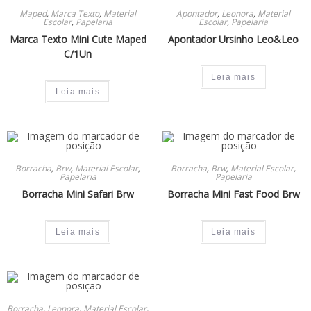
Maped
,
Marca Texto
,
Material
Apontador
,
Leonora
,
Material
Escolar
,
Papelaria
Escolar
,
Papelaria
Marca Texto Mini Cute Maped
Apontador Ursinho Leo&Leo
C/1Un
Leia mais
Leia mais
Borracha
,
Brw
,
Material Escolar
,
Borracha
,
Brw
,
Material Escolar
,
Papelaria
Papelaria
Borracha Mini Safari Brw
Borracha Mini Fast Food Brw
Leia mais
Leia mais
Borracha
,
Leonora
,
Material Escolar
,