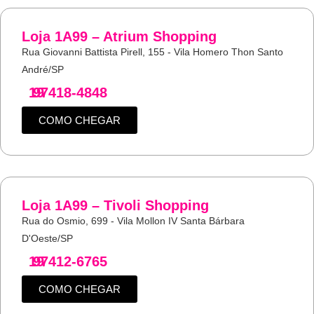
Loja 1A99 – Atrium Shopping
Rua Giovanni Battista Pirell, 155 - Vila Homero Thon Santo
André/SP
19
97418-4848
COMO CHEGAR
Loja 1A99 – Tivoli Shopping
Rua do Osmio, 699 - Vila Mollon IV Santa Bárbara
D'Oeste/SP
19
97412-6765
COMO CHEGAR