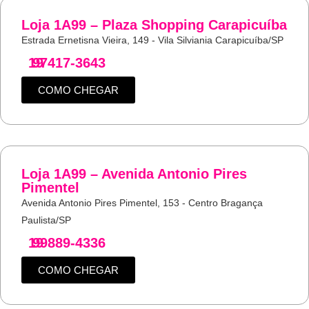
Loja 1A99 – Plaza Shopping Carapicuíba
Estrada Ernetisna Vieira, 149 - Vila Silviania Carapicuíba/SP
19
97417-3643
COMO CHEGAR
Loja 1A99 – Avenida Antonio Pires
Pimentel
Avenida Antonio Pires Pimentel, 153 - Centro Bragança
Paulista/SP
19
99889-4336
COMO CHEGAR