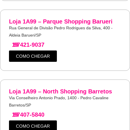
Loja 1A99 – Parque Shopping Barueri
Rua General de Divisão Pedro Rodrigues da Silva, 400 -
Aldeia Barueri/SP
19
97421-9037
COMO CHEGAR
Loja 1A99 – North Shopping Barretos
Via Conselheiro Antonio Prado, 1400 - Pedro Cavaline
Barretos/SP
19
97407-5840
COMO CHEGAR