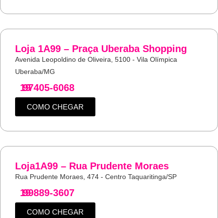
Loja 1A99 – Praça Uberaba Shopping
Avenida Leopoldino de Oliveira, 5100 - Vila Olímpica
Uberaba/MG
19
97405-6068
COMO CHEGAR
Loja1A99 – Rua Prudente Moraes
Rua Prudente Moraes, 474 - Centro Taquaritinga/SP
19
99889-3607
COMO CHEGAR