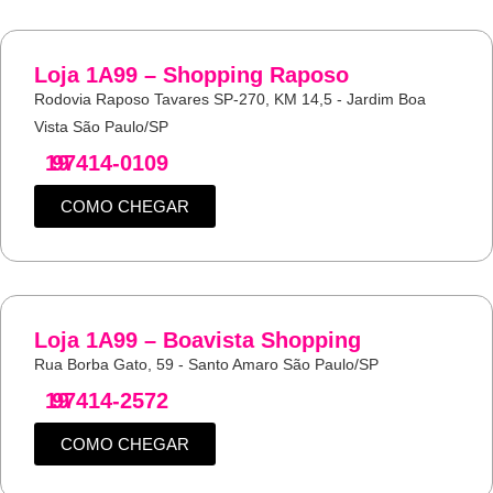
Loja 1A99 – Shopping Raposo
Rodovia Raposo Tavares SP-270, KM 14,5 - Jardim Boa
Vista São Paulo/SP
19
97414-0109
COMO CHEGAR
Loja 1A99 – Boavista Shopping
Rua Borba Gato, 59 - Santo Amaro São Paulo/SP
19
97414-2572
COMO CHEGAR