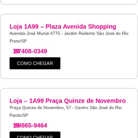
Loja 1A99 – Plaza Avenida Shopping
Avenida José Muniá 4775 - Jardim Redento São José do Rio
Preto/SP
19
97408-0349
COMO CHEGAR
Loja – 1A99 Praça Quinze de Novembro
Praça Quinze de Novembro, 57 - Centro São José do Rio
Pardo/SP
19
99865-9464
COMO CHEGAR