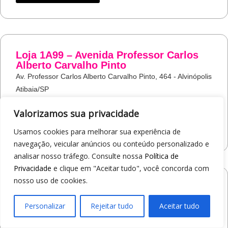
Loja 1A99 – Avenida Professor Carlos
Alberto Carvalho Pinto
Av. Professor Carlos Alberto Carvalho Pinto, 464 - Alvinópolis
Atibaia/SP
19
97405-8547
Valorizamos sua privacidade
COMO CHEGAR
Usamos cookies para melhorar sua experiência de
navegação, veicular anúncios ou conteúdo personalizado e
analisar nosso tráfego. Consulte nossa
Política de
Privacidade
e clique em "Aceitar tudo", você concorda com
nosso uso de cookies.
Loja 1A99 – Shopping Praça Nova
Av. Carlos Pereira da Silva, 6000 - Jardim Guanabara
Personalizar
Rejeitar tudo
Aceitar tudo
Araçatuba/SP