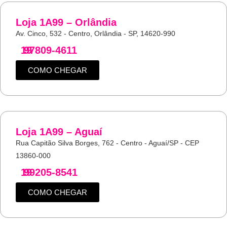
Loja 1A99 – Orlândia
Av. Cinco, 532 - Centro, Orlândia - SP, 14620-990
19
97809-4611
COMO CHEGAR
Loja 1A99 – Aguaí
Rua Capitão Silva Borges, 762 - Centro - Aguaí/SP - CEP
13860-000
19
99205-8541
COMO CHEGAR