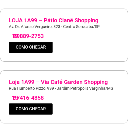
LOJA 1A99 – Pátio Cianê Shopping
Av. Dr. Afonso Vergueiro, 823 - Centro Sorocaba/SP
19
99889-2753
COMO CHEGAR
Loja 1A99 – Via Café Garden Shopping
Rua Humberto Pizzo, 999 - Jardim Petrópolis Varginha/MG
19
97416-4858
COMO CHEGAR