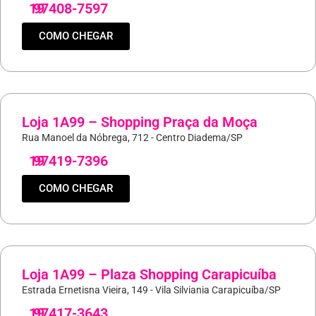
19
97408-7597
COMO CHEGAR
Loja 1A99 – Shopping Praça da Moça
Rua Manoel da Nóbrega, 712 - Centro Diadema/SP
19
97419-7396
COMO CHEGAR
Loja 1A99 – Plaza Shopping Carapicuíba
Estrada Ernetisna Vieira, 149 - Vila Silviania Carapicuíba/SP
19
97417-3643