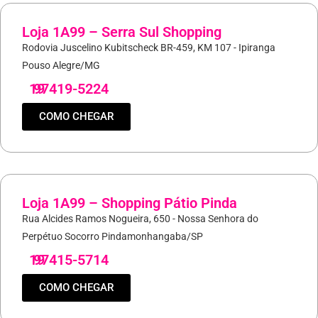
Loja 1A99 – Serra Sul Shopping
Rodovia Juscelino Kubitscheck BR-459, KM 107 - Ipiranga
Pouso Alegre/MG
19
97419-5224
COMO CHEGAR
Loja 1A99 – Shopping Pátio Pinda
Rua Alcides Ramos Nogueira, 650 - Nossa Senhora do
Perpétuo Socorro Pindamonhangaba/SP
19
97415-5714
COMO CHEGAR