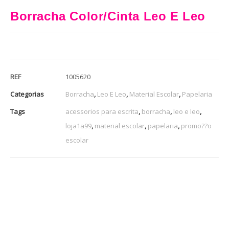
Borracha Color/Cinta Leo E Leo
REF
1005620
Categorias
Borracha
,
Leo E Leo
,
Material Escolar
,
Papelaria
Tags
acessorios para escrita
,
borracha
,
leo e leo
,
loja1a99
,
material escolar
,
papelaria
,
promo??o
escolar