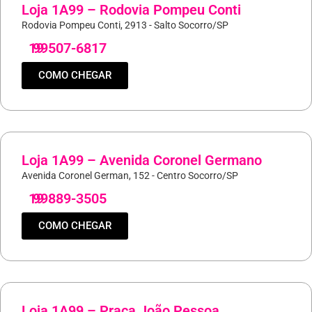
Loja 1A99 – Rodovia Pompeu Conti
Rodovia Pompeu Conti, 2913 - Salto Socorro/SP
19
99507-6817
COMO CHEGAR
Loja 1A99 – Avenida Coronel Germano
Avenida Coronel German, 152 - Centro Socorro/SP
19
99889-3505
COMO CHEGAR
Loja 1A99 – Praça João Pessoa