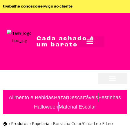
trabalhe conosco
serviço ao cliente
Cada achado é
um barato
seja parceiro
seja parceiro
Alimento e Bebidas
Bazar
Descartáveis
Festinhas
Halloween
Material Escolar
🏠
›
Produtos
›
Papelaria
›
Borracha Color/Cinta Leo E Leo