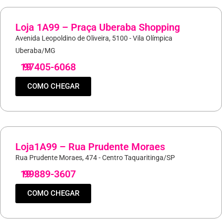
Loja 1A99 – Praça Uberaba Shopping
Avenida Leopoldino de Oliveira, 5100 - Vila Olímpica
Uberaba/MG
19
97405-6068
COMO CHEGAR
Loja1A99 – Rua Prudente Moraes
Rua Prudente Moraes, 474 - Centro Taquaritinga/SP
19
99889-3607
COMO CHEGAR