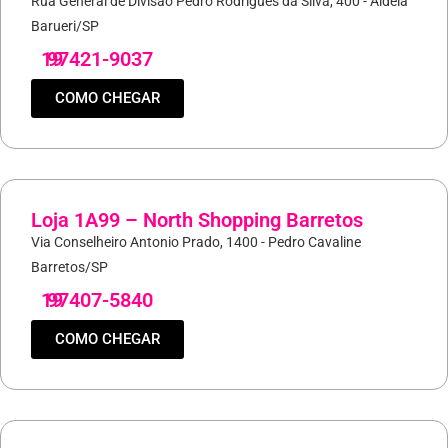
Rua General de Divisão Pedro Rodrigues da Silva, 400 - Aldeia
Barueri/SP
19
97421-9037
COMO CHEGAR
Loja 1A99 – North Shopping Barretos
Via Conselheiro Antonio Prado, 1400 - Pedro Cavaline
Barretos/SP
19
97407-5840
COMO CHEGAR