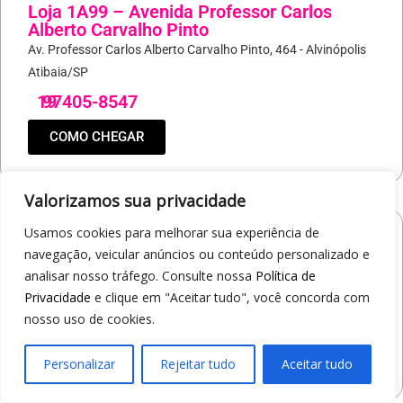
Loja 1A99 – Avenida Professor Carlos
Alberto Carvalho Pinto
Av. Professor Carlos Alberto Carvalho Pinto, 464 - Alvinópolis
Atibaia/SP
19
97405-8547
COMO CHEGAR
Valorizamos sua privacidade
Usamos cookies para melhorar sua experiência de
Loja 1A99 – Shopping Praça Nova
navegação, veicular anúncios ou conteúdo personalizado e
Av. Carlos Pereira da Silva, 6000 - Jardim Guanabara
analisar nosso tráfego. Consulte nossa
Política de
Araçatuba/SP
Privacidade
e clique em "Aceitar tudo", você concorda com
19
97414-5412
nosso uso de cookies.
COMO CHEGAR
Personalizar
Rejeitar tudo
Aceitar tudo