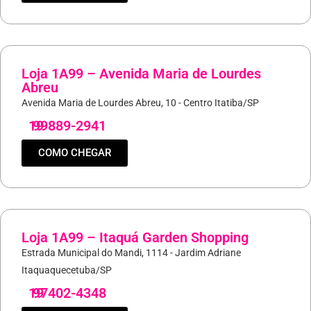
Loja 1A99 – Avenida Maria de Lourdes
Abreu
Avenida Maria de Lourdes Abreu, 10 - Centro Itatiba/SP
19
99889-2941
COMO CHEGAR
Loja 1A99 – Itaquá Garden Shopping
Estrada Municipal do Mandi, 1114 - Jardim Adriane
Itaquaquecetuba/SP
19
97402-4348