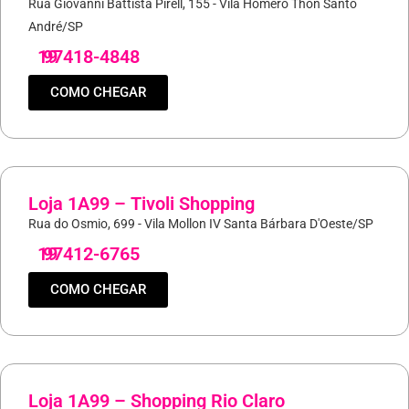
Rua Giovanni Battista Pirell, 155 - Vila Homero Thon Santo
André/SP
19
97418-4848
COMO CHEGAR
Loja 1A99 – Tivoli Shopping
Rua do Osmio, 699 - Vila Mollon IV Santa Bárbara D'Oeste/SP
19
97412-6765
COMO CHEGAR
Loja 1A99 – Shopping Rio Claro