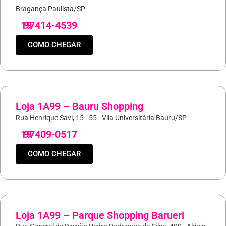
Bragança Paulista/SP
19
97414-4539
COMO CHEGAR
Loja 1A99 – Bauru Shopping
Rua Henrique Savi, 15 - 55 - Vila Universitária Bauru/SP
19
97409-0517
COMO CHEGAR
Loja 1A99 – Parque Shopping Barueri