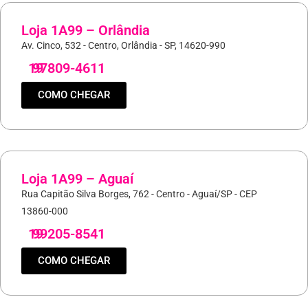
Loja 1A99 – Orlândia
Av. Cinco, 532 - Centro, Orlândia - SP, 14620-990
19
97809-4611
COMO CHEGAR
Loja 1A99 – Aguaí
Rua Capitão Silva Borges, 762 - Centro - Aguaí/SP - CEP
13860-000
19
99205-8541
COMO CHEGAR