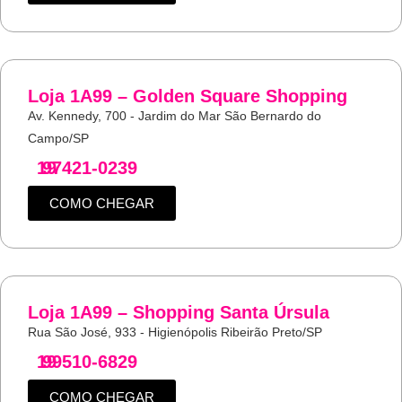
Loja 1A99 – Golden Square Shopping
Av. Kennedy, 700 - Jardim do Mar São Bernardo do
Campo/SP
19
97421-0239
COMO CHEGAR
Loja 1A99 – Shopping Santa Úrsula
Rua São José, 933 - Higienópolis Ribeirão Preto/SP
19
99510-6829
COMO CHEGAR