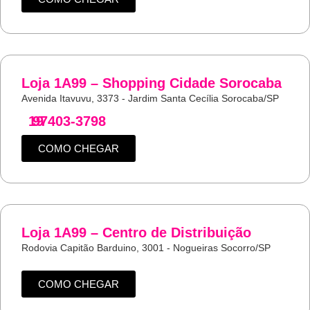
Loja 1A99 – Shopping Cidade Sorocaba
Avenida Itavuvu, 3373 - Jardim Santa Cecília Sorocaba/SP
19
97403-3798
COMO CHEGAR
Loja 1A99 – Centro de Distribuição
Rodovia Capitão Barduino, 3001 - Nogueiras Socorro/SP
COMO CHEGAR