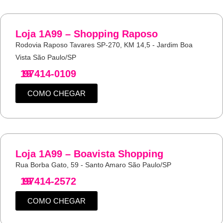
Loja 1A99 – Shopping Raposo
Rodovia Raposo Tavares SP-270, KM 14,5 - Jardim Boa
Vista São Paulo/SP
19
97414-0109
COMO CHEGAR
Loja 1A99 – Boavista Shopping
Rua Borba Gato, 59 - Santo Amaro São Paulo/SP
19
97414-2572
COMO CHEGAR