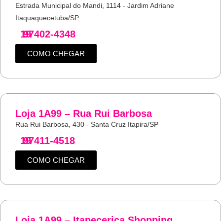
Estrada Municipal do Mandi, 1114 - Jardim Adriane
Itaquaquecetuba/SP
19
97402-4348
COMO CHEGAR
Loja 1A99 – Rua Rui Barbosa
Rua Rui Barbosa, 430 - Santa Cruz Itapira/SP
19
97411-4518
COMO CHEGAR
Loja 1A99 – Itapecerica Shopping