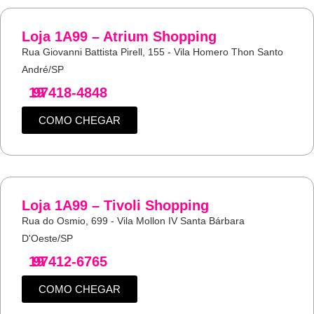
Loja 1A99 – Atrium Shopping
Rua Giovanni Battista Pirell, 155 - Vila Homero Thon Santo
André/SP
19
97418-4848
COMO CHEGAR
Loja 1A99 – Tivoli Shopping
Rua do Osmio, 699 - Vila Mollon IV Santa Bárbara
D'Oeste/SP
19
97412-6765
COMO CHEGAR