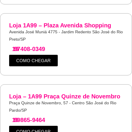
Loja 1A99 – Plaza Avenida Shopping
Avenida José Muniá 4775 - Jardim Redento São José do Rio
Preto/SP
19
97408-0349
COMO CHEGAR
Loja – 1A99 Praça Quinze de Novembro
Praça Quinze de Novembro, 57 - Centro São José do Rio
Pardo/SP
19
99865-9464
COMO CHEGAR