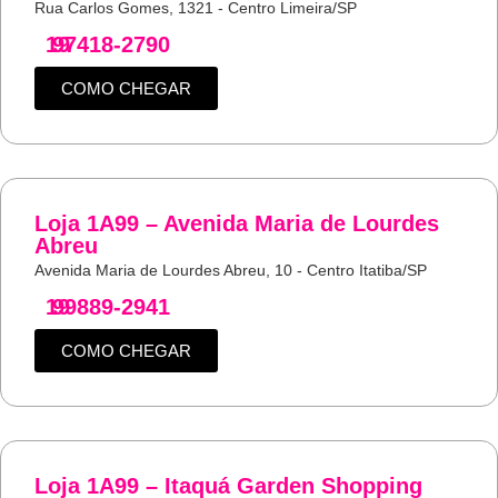
Rua Carlos Gomes, 1321 - Centro Limeira/SP
19
97418-2790
COMO CHEGAR
Loja 1A99 – Avenida Maria de Lourdes
Abreu
Avenida Maria de Lourdes Abreu, 10 - Centro Itatiba/SP
19
99889-2941
COMO CHEGAR
Loja 1A99 – Itaquá Garden Shopping