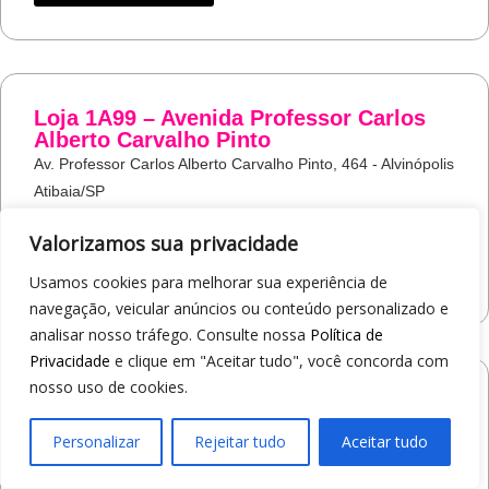
Loja 1A99 – Avenida Professor Carlos
Alberto Carvalho Pinto
Av. Professor Carlos Alberto Carvalho Pinto, 464 - Alvinópolis
Atibaia/SP
19
97405-8547
Valorizamos sua privacidade
COMO CHEGAR
Usamos cookies para melhorar sua experiência de
navegação, veicular anúncios ou conteúdo personalizado e
analisar nosso tráfego. Consulte nossa
Política de
Privacidade
e clique em "Aceitar tudo", você concorda com
nosso uso de cookies.
Loja 1A99 – Shopping Praça Nova
Av. Carlos Pereira da Silva, 6000 - Jardim Guanabara
Personalizar
Rejeitar tudo
Aceitar tudo
Araçatuba/SP