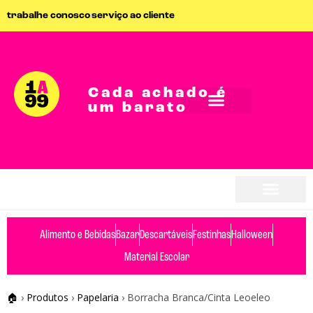
trabalhe conosco
serviço ao cliente
Cada achado é
um barato
seja parceiro
seja parceiro
Alimento e Bebidas
Bazar
Descartáveis
Festinhas
Halloween
Material Escolar
🏠
›
Produtos
›
Papelaria
›
Borracha Branca/Cinta Leoeleo