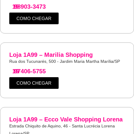
19
98903-3473
COMO CHEGAR
Loja 1A99 – Marilia Shopping
Rua dos Tucunarés, 500 - Jardim Maria Martha Marília/SP
19
97406-5755
COMO CHEGAR
Loja 1A99 – Ecco Vale Shopping Lorena
Estrada Chiquito de Aquino, 46 - Santa Lucrécia Lorena
Lorena/SP