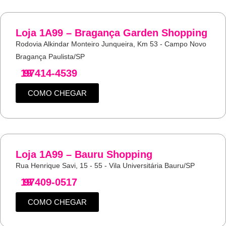
Loja 1A99 – Bragança Garden Shopping
Rodovia Alkindar Monteiro Junqueira, Km 53 - Campo Novo
Bragança Paulista/SP
19
97414-4539
COMO CHEGAR
Loja 1A99 – Bauru Shopping
Rua Henrique Savi, 15 - 55 - Vila Universitária Bauru/SP
19
97409-0517
COMO CHEGAR