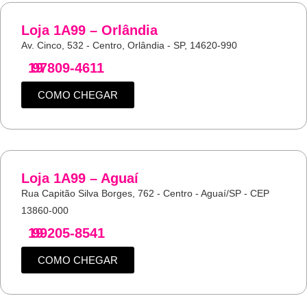
Loja 1A99 – Orlândia
Av. Cinco, 532 - Centro, Orlândia - SP, 14620-990
19
97809-4611
COMO CHEGAR
Loja 1A99 – Aguaí
Rua Capitão Silva Borges, 762 - Centro - Aguaí/SP - CEP
13860-000
19
99205-8541
COMO CHEGAR