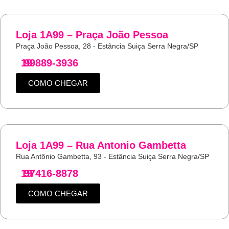
Loja 1A99 – Praça João Pessoa
Praça João Pessoa, 28 - Estância Suiça Serra Negra/SP
19
99889-3936
COMO CHEGAR
Loja 1A99 – Rua Antonio Gambetta
Rua Antônio Gambetta, 93 - Estância Suiça Serra Negra/SP
19
97416-8878
COMO CHEGAR