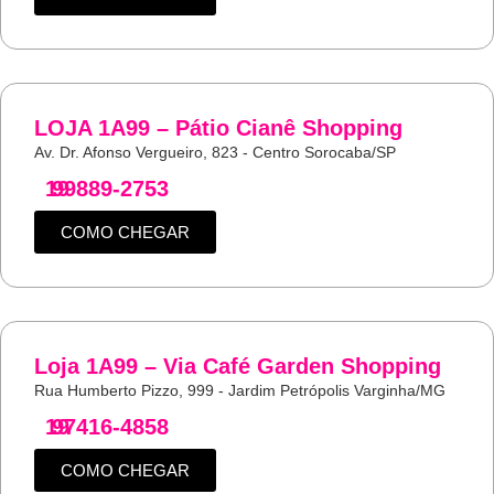
LOJA 1A99 – Pátio Cianê Shopping
Av. Dr. Afonso Vergueiro, 823 - Centro Sorocaba/SP
19
99889-2753
COMO CHEGAR
Loja 1A99 – Via Café Garden Shopping
Rua Humberto Pizzo, 999 - Jardim Petrópolis Varginha/MG
19
97416-4858
COMO CHEGAR