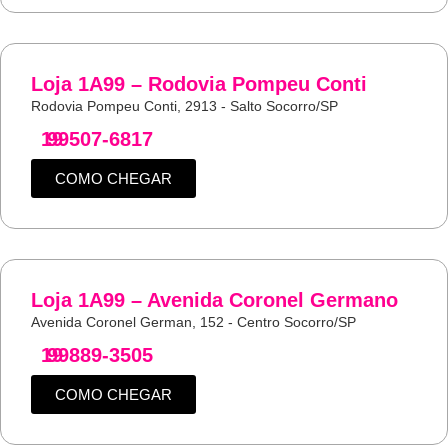
Loja 1A99 – Rodovia Pompeu Conti
Rodovia Pompeu Conti, 2913 - Salto Socorro/SP
19
99507-6817
COMO CHEGAR
Loja 1A99 – Avenida Coronel Germano
Avenida Coronel German, 152 - Centro Socorro/SP
19
99889-3505
COMO CHEGAR