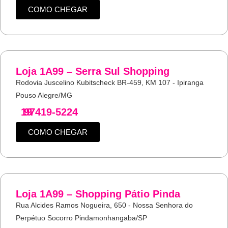
COMO CHEGAR
Loja 1A99 – Serra Sul Shopping
Rodovia Juscelino Kubitscheck BR-459, KM 107 - Ipiranga
Pouso Alegre/MG
19
97419-5224
COMO CHEGAR
Loja 1A99 – Shopping Pátio Pinda
Rua Alcides Ramos Nogueira, 650 - Nossa Senhora do
Perpétuo Socorro Pindamonhangaba/SP