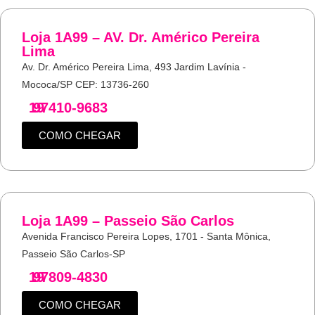
Loja 1A99 – AV. Dr. Américo Pereira
Lima
Av. Dr. Américo Pereira Lima, 493 Jardim Lavínia -
Mococa/SP CEP: 13736-260
19
97410-9683
COMO CHEGAR
Loja 1A99 – Passeio São Carlos
Avenida Francisco Pereira Lopes, 1701 - Santa Mônica,
Passeio São Carlos-SP
19
97809-4830
COMO CHEGAR