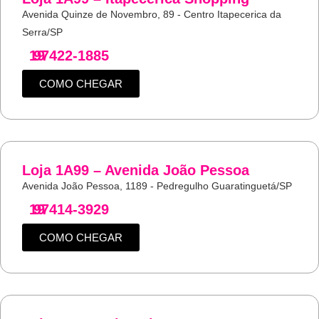
Avenida Quinze de Novembro, 89 - Centro Itapecerica da
Serra/SP
19
97422-1885
COMO CHEGAR
Loja 1A99 – Avenida João Pessoa
Avenida João Pessoa, 1189 - Pedregulho Guaratinguetá/SP
19
97414-3929
COMO CHEGAR