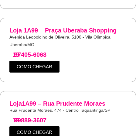
Loja 1A99 – Praça Uberaba Shopping
Avenida Leopoldino de Oliveira, 5100 - Vila Olímpica
Uberaba/MG
19
97405-6068
COMO CHEGAR
Loja1A99 – Rua Prudente Moraes
Rua Prudente Moraes, 474 - Centro Taquaritinga/SP
19
99889-3607
COMO CHEGAR