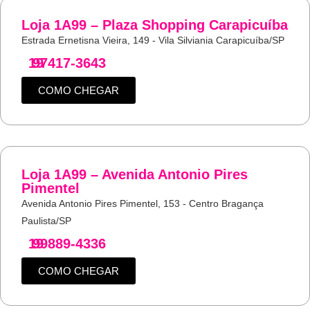
Loja 1A99 – Plaza Shopping Carapicuíba
Estrada Ernetisna Vieira, 149 - Vila Silviania Carapicuíba/SP
19
97417-3643
COMO CHEGAR
Loja 1A99 – Avenida Antonio Pires
Pimentel
Avenida Antonio Pires Pimentel, 153 - Centro Bragança
Paulista/SP
19
99889-4336
COMO CHEGAR