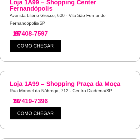
Loja 1A99 – Shopping Center
Fernandópolis
Avenida Litério Grecco, 600 - Vila São Fernando
Fernandópolis/SP
19
97408-7597
COMO CHEGAR
Loja 1A99 – Shopping Praça da Moça
Rua Manoel da Nóbrega, 712 - Centro Diadema/SP
19
97419-7396
COMO CHEGAR