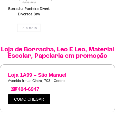
Papelaria
Borracha Ponteira Divert
Diversos Brw
Leia mais
Loja de
Borracha
,
Leo E Leo
,
Material
Escolar
,
Papelaria
em promoção
Loja 1A99 – São Manuel
Avenida Irmas Cintra, 703 - Centro
19
97404-6947
COMO CHEGAR