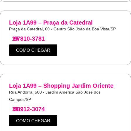
Loja 1A99 – Praça da Catedral
Praça da Catedral, 60 - Centro São João da Boa Vista/SP
19
97810-3781
COMO CHEGAR
Loja 1A99 – Shopping Jardim Oriente
Rua Andorra, 500 - Jardim América São José dos
Campos/SP
19
98912-3074
COMO CHEGAR