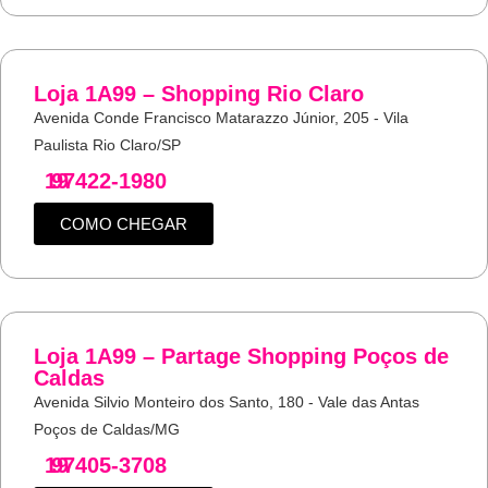
Loja 1A99 – Shopping Rio Claro
Avenida Conde Francisco Matarazzo Júnior, 205 - Vila
Paulista Rio Claro/SP
19
97422-1980
COMO CHEGAR
Loja 1A99 – Partage Shopping Poços de
Caldas
Avenida Silvio Monteiro dos Santo, 180 - Vale das Antas
Poços de Caldas/MG
19
97405-3708