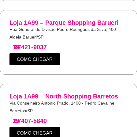
Loja 1A99 – Parque Shopping Barueri
Rua General de Divisão Pedro Rodrigues da Silva, 400 -
Aldeia Barueri/SP
19
97421-9037
COMO CHEGAR
Loja 1A99 – North Shopping Barretos
Via Conselheiro Antonio Prado, 1400 - Pedro Cavaline
Barretos/SP
19
97407-5840
COMO CHEGAR