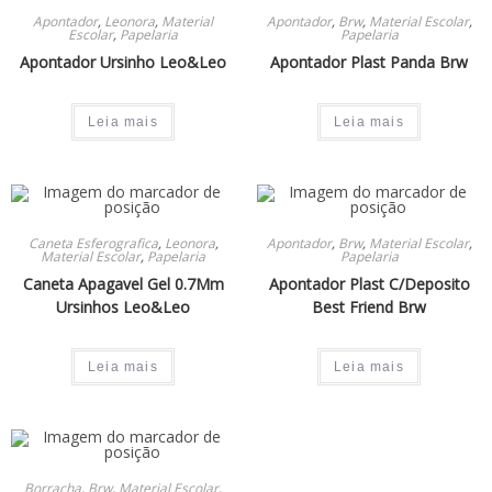
Apontador
,
Leonora
,
Material
Apontador
,
Brw
,
Material Escolar
,
Escolar
,
Papelaria
Papelaria
Apontador Ursinho Leo&Leo
Apontador Plast Panda Brw
Leia mais
Leia mais
Caneta Esferografica
,
Leonora
,
Apontador
,
Brw
,
Material Escolar
,
Material Escolar
,
Papelaria
Papelaria
Caneta Apagavel Gel 0.7Mm
Apontador Plast C/Deposito
Ursinhos Leo&Leo
Best Friend Brw
Leia mais
Leia mais
Borracha
,
Brw
,
Material Escolar
,