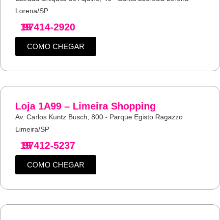
Lorena/SP
19
97414-2920
COMO CHEGAR
Loja 1A99 – Limeira Shopping
Av. Carlos Kuntz Busch, 800 - Parque Egisto Ragazzo
Limeira/SP
19
97412-5237
COMO CHEGAR