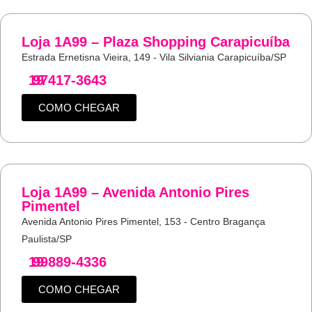
Loja 1A99 – Plaza Shopping Carapicuíba
Estrada Ernetisna Vieira, 149 - Vila Silviania Carapicuíba/SP
19
97417-3643
COMO CHEGAR
Loja 1A99 – Avenida Antonio Pires
Pimentel
Avenida Antonio Pires Pimentel, 153 - Centro Bragança
Paulista/SP
19
99889-4336
COMO CHEGAR