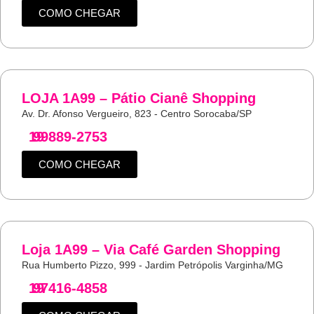
COMO CHEGAR
LOJA 1A99 – Pátio Cianê Shopping
Av. Dr. Afonso Vergueiro, 823 - Centro Sorocaba/SP
19
99889-2753
COMO CHEGAR
Loja 1A99 – Via Café Garden Shopping
Rua Humberto Pizzo, 999 - Jardim Petrópolis Varginha/MG
19
97416-4858