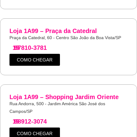
Loja 1A99 – Praça da Catedral
Praça da Catedral, 60 - Centro São João da Boa Vista/SP
19
97810-3781
COMO CHEGAR
Loja 1A99 – Shopping Jardim Oriente
Rua Andorra, 500 - Jardim América São José dos
Campos/SP
19
98912-3074
COMO CHEGAR