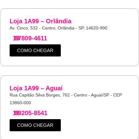
Loja 1A99 – Orlândia
Av. Cinco, 532 - Centro, Orlândia - SP, 14620-990
19
97809-4611
COMO CHEGAR
Loja 1A99 – Aguaí
Rua Capitão Silva Borges, 762 - Centro - Aguaí/SP - CEP
13860-000
19
99205-8541
COMO CHEGAR