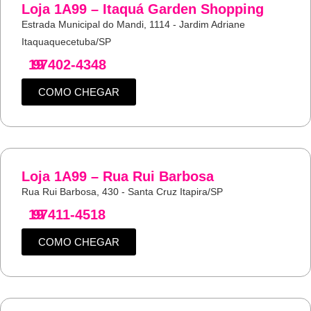
Loja 1A99 – Itaquá Garden Shopping
Estrada Municipal do Mandi, 1114 - Jardim Adriane
Itaquaquecetuba/SP
19
97402-4348
COMO CHEGAR
Loja 1A99 – Rua Rui Barbosa
Rua Rui Barbosa, 430 - Santa Cruz Itapira/SP
19
97411-4518
COMO CHEGAR