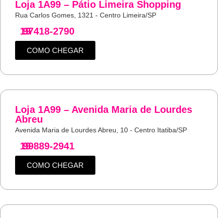
Loja 1A99 – Pátio Limeira Shopping
Rua Carlos Gomes, 1321 - Centro Limeira/SP
19
97418-2790
COMO CHEGAR
Loja 1A99 – Avenida Maria de Lourdes
Abreu
Avenida Maria de Lourdes Abreu, 10 - Centro Itatiba/SP
19
99889-2941
COMO CHEGAR