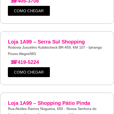
19
97405-3708
COMO CHEGAR
Loja 1A99 – Serra Sul Shopping
Rodovia Juscelino Kubitscheck BR-459, KM 107 - Ipiranga
Pouso Alegre/MG
19
97419-5224
COMO CHEGAR
Loja 1A99 – Shopping Pátio Pinda
Rua Alcides Ramos Nogueira, 650 - Nossa Senhora do