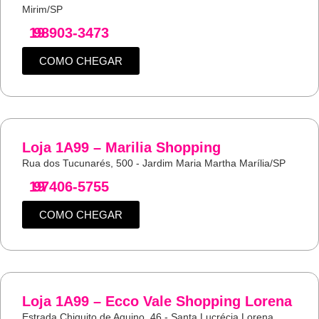
Mirim/SP
19
98903-3473
COMO CHEGAR
Loja 1A99 – Marilia Shopping
Rua dos Tucunarés, 500 - Jardim Maria Martha Marília/SP
19
97406-5755
COMO CHEGAR
Loja 1A99 – Ecco Vale Shopping Lorena
Estrada Chiquito de Aquino, 46 - Santa Lucrécia Lorena