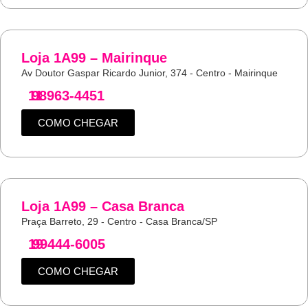
Loja 1A99 – Mairinque
Av Doutor Gaspar Ricardo Junior, 374 - Centro - Mairinque
11
98963-4451
COMO CHEGAR
Loja 1A99 – Casa Branca
Praça Barreto, 29 - Centro - Casa Branca/SP
19
99444-6005
COMO CHEGAR