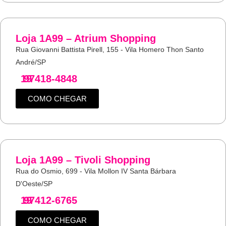
Loja 1A99 – Atrium Shopping
Rua Giovanni Battista Pirell, 155 - Vila Homero Thon Santo
André/SP
19
97418-4848
COMO CHEGAR
Loja 1A99 – Tivoli Shopping
Rua do Osmio, 699 - Vila Mollon IV Santa Bárbara
D'Oeste/SP
19
97412-6765
COMO CHEGAR