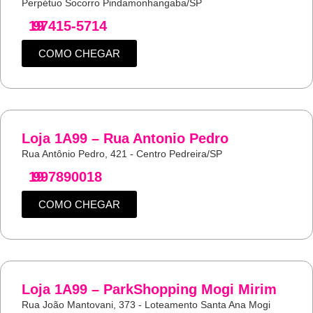
Perpétuo Socorro Pindamonhangaba/SP
19
97415-5714
COMO CHEGAR
Loja 1A99 – Rua Antonio Pedro
Rua Antônio Pedro, 421 - Centro Pedreira/SP
19
997890018
COMO CHEGAR
Loja 1A99 – ParkShopping Mogi Mirim
Rua João Mantovani, 373 - Loteamento Santa Ana Mogi