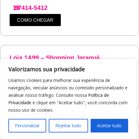
19
97414-5412
COMO CHEGAR
Loja 1A99 – Shopping Jaraguá
Av. Alberto Benassi, 2270 - Jardim dos Manacás
Valorizamos sua privacidade
Araraquara/SP
Usamos cookies para melhorar sua experiência de
19
97412-5359
navegação, veicular anúncios ou conteúdo personalizado e
COMO CHEGAR
analisar nosso tráfego. Consulte nossa
Política de
Privacidade
e clique em "Aceitar tudo", você concorda com
nosso uso de cookies.
Personalizar
Rejeitar tudo
Aceitar tudo
Loja 1A99 – Avenida Monte Sião