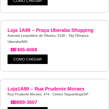
COMO CHEGAR
Loja 1A99 – Praça Uberaba Shopping
Avenida Leopoldino de Oliveira, 5100 - Vila Olímpica
Uberaba/MG
19
97405-6068
COMO CHEGAR
Loja1A99 – Rua Prudente Moraes
Rua Prudente Moraes, 474 - Centro Taquaritinga/SP
19
99889-3607