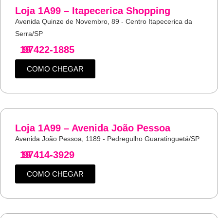
Loja 1A99 – Itapecerica Shopping
Avenida Quinze de Novembro, 89 - Centro Itapecerica da
Serra/SP
19
97422-1885
COMO CHEGAR
Loja 1A99 – Avenida João Pessoa
Avenida João Pessoa, 1189 - Pedregulho Guaratinguetá/SP
19
97414-3929
COMO CHEGAR