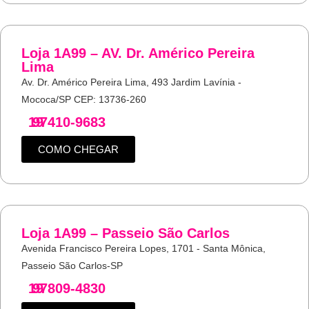
Loja 1A99 – AV. Dr. Américo Pereira
Lima
Av. Dr. Américo Pereira Lima, 493 Jardim Lavínia -
Mococa/SP CEP: 13736-260
19
97410-9683
COMO CHEGAR
Loja 1A99 – Passeio São Carlos
Avenida Francisco Pereira Lopes, 1701 - Santa Mônica,
Passeio São Carlos-SP
19
97809-4830