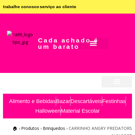
trabalhe conosco
serviço ao cliente
Cada achado é
um barato
seja parceiro
seja parceiro
Alimento e Bebidas
Bazar
Descartáveis
Festinhas
Halloween
Material Escolar
🏠
›
Produtos
›
Brinquedos
›
CARRINHO ANGRY PREDATORS