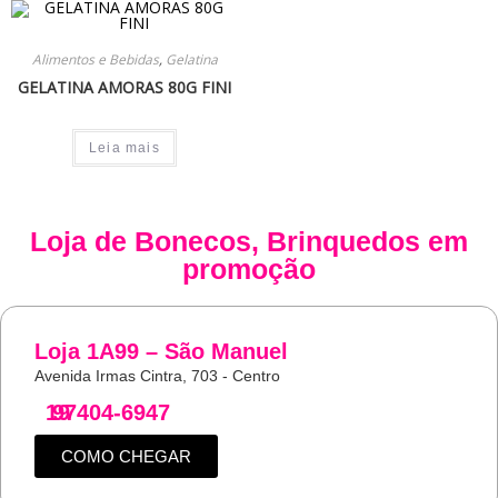
Alimentos e Bebidas
,
Gelatina
GELATINA AMORAS 80G FINI
Leia mais
Loja de
Bonecos
,
Brinquedos
em
promoção
Loja 1A99 – São Manuel
Avenida Irmas Cintra, 703 - Centro
19
97404-6947
COMO CHEGAR