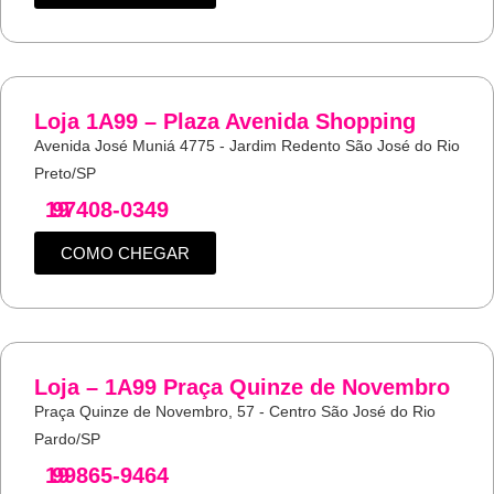
Loja 1A99 – Plaza Avenida Shopping
Avenida José Muniá 4775 - Jardim Redento São José do Rio
Preto/SP
19
97408-0349
COMO CHEGAR
Loja – 1A99 Praça Quinze de Novembro
Praça Quinze de Novembro, 57 - Centro São José do Rio
Pardo/SP
19
99865-9464