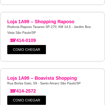
Loja 1A99 – Shopping Raposo
Rodovia Raposo Tavares SP-270, KM 14,5 - Jardim Boa
Vista São Paulo/SP
19
97414-0109
COMO CHEGAR
Loja 1A99 – Boavista Shopping
Rua Borba Gato, 59 - Santo Amaro São Paulo/SP
19
97414-2572
COMO CHEGAR