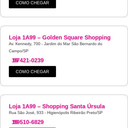
COMO CHEGAR
Loja 1A99 – Golden Square Shopping
Av. Kennedy, 700 - Jardim do Mar São Bernardo do
Campo/SP
19
97421-0239
COMO CHEGAR
Loja 1A99 – Shopping Santa Úrsula
Rua São José, 933 - Higienópolis Ribeirão Preto/SP
19
99510-6829