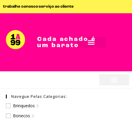
trabalhe conosco
serviço ao cliente
Cada achado é
um barato
seja parceiro
Navegue Pelas Categorias:
seja parceiro
Brinquedos
6
Bonecos
6