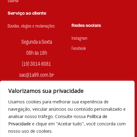
salarial
Serviço ao cliente
Redes sociais
Dúvidas, elogios e reclamações
Instagram
Segunda a Sexta
Facebook
08h às 18h
(19) 3014-8081
sac@1a99.com.br
Formas de pagamento
Valorizamos sua privacidade
Usamos cookies para melhorar sua experiência de
Dinheiro e Pix
navegação, veicular anúncios ou conteúdo personalizado e
analisar nosso tráfego. Consulte nossa
Política de
Privacidade
e clique em "Aceitar tudo", você concorda com
nosso uso de cookies.
© 2023 por Agência Maples. Loja 1A99 Cada achado é um barato