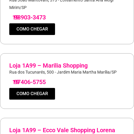
Rua João Mantovani, 373 - Loteamento Santa Ana Mogi
Mirim/SP
19
98903-3473
COMO CHEGAR
Loja 1A99 – Marilia Shopping
Rua dos Tucunarés, 500 - Jardim Maria Martha Marília/SP
19
97406-5755
COMO CHEGAR
Loja 1A99 – Ecco Vale Shopping Lorena