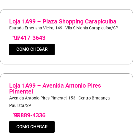
Loja 1A99 – Plaza Shopping Carapicuíba
Estrada Ernetisna Vieira, 149 - Vila Silviania Carapicuíba/SP
19
97417-3643
COMO CHEGAR
Loja 1A99 – Avenida Antonio Pires
Pimentel
Avenida Antonio Pires Pimentel, 153 - Centro Bragança
Paulista/SP
19
99889-4336
COMO CHEGAR