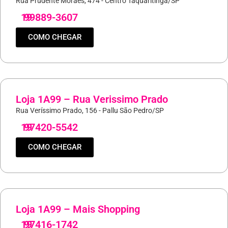
Rua Prudente Moraes, 474 - Centro Taquaritinga/SP
19
99889-3607
COMO CHEGAR
Loja 1A99 – Rua Verissimo Prado
Rua Veríssimo Prado, 156 - Pallu São Pedro/SP
19
97420-5542
COMO CHEGAR
Loja 1A99 – Mais Shopping
19
97416-1742