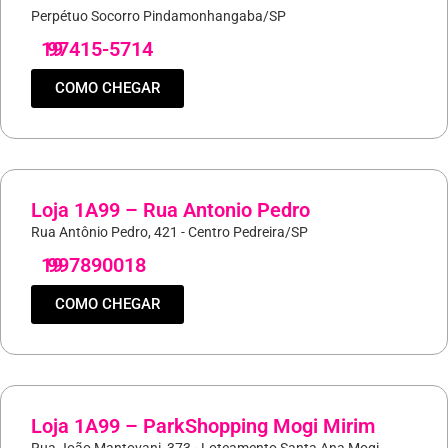
Perpétuo Socorro Pindamonhangaba/SP
19
97415-5714
COMO CHEGAR
Loja 1A99 – Rua Antonio Pedro
Rua Antônio Pedro, 421 - Centro Pedreira/SP
19
997890018
COMO CHEGAR
Loja 1A99 – ParkShopping Mogi Mirim