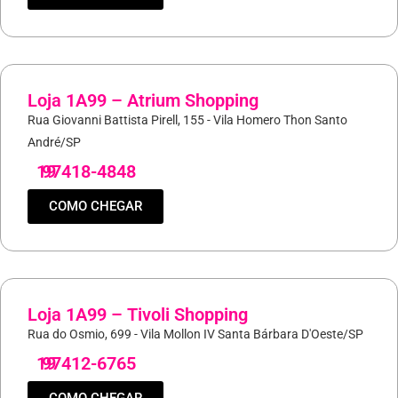
Loja 1A99 – Atrium Shopping
Rua Giovanni Battista Pirell, 155 - Vila Homero Thon Santo
André/SP
19
97418-4848
COMO CHEGAR
Loja 1A99 – Tivoli Shopping
Rua do Osmio, 699 - Vila Mollon IV Santa Bárbara D'Oeste/SP
19
97412-6765