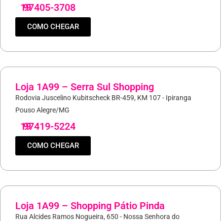
19
97405-3708
COMO CHEGAR
Loja 1A99 – Serra Sul Shopping
Rodovia Juscelino Kubitscheck BR-459, KM 107 - Ipiranga
Pouso Alegre/MG
19
97419-5224
COMO CHEGAR
Loja 1A99 – Shopping Pátio Pinda
Rua Alcides Ramos Nogueira, 650 - Nossa Senhora do