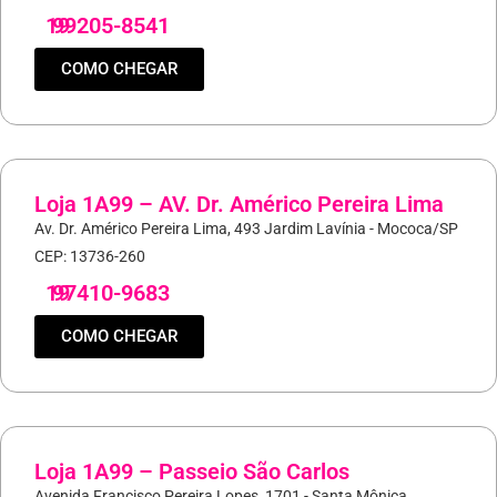
19
99205-8541
COMO CHEGAR
Loja 1A99 – AV. Dr. Américo Pereira Lima
Av. Dr. Américo Pereira Lima, 493 Jardim Lavínia - Mococa/SP
CEP: 13736-260
19
97410-9683
COMO CHEGAR
Loja 1A99 – Passeio São Carlos
Avenida Francisco Pereira Lopes, 1701 - Santa Mônica,