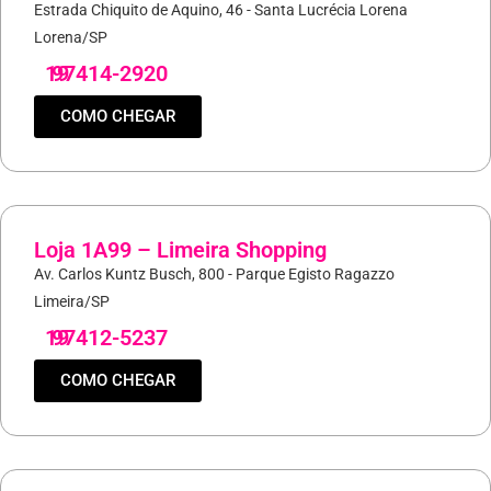
Estrada Chiquito de Aquino, 46 - Santa Lucrécia Lorena
Lorena/SP
19
97414-2920
COMO CHEGAR
Loja 1A99 – Limeira Shopping
Av. Carlos Kuntz Busch, 800 - Parque Egisto Ragazzo
Limeira/SP
19
97412-5237
COMO CHEGAR