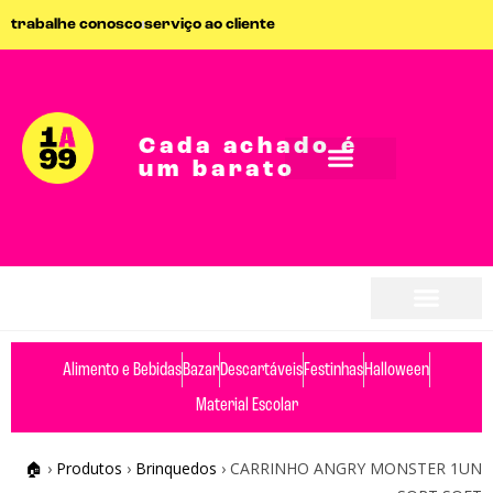
trabalhe conosco
serviço ao cliente
Cada achado é
um barato
seja parceiro
seja parceiro
Alimento e Bebidas
Bazar
Descartáveis
Festinhas
Halloween
Material Escolar
🏠
›
Produtos
›
Brinquedos
›
CARRINHO ANGRY MONSTER 1UN