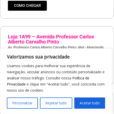
COMO CHEGAR
Loja 1A99 – Avenida Professor Carlos
Alberto Carvalho Pinto
Av. Professor Carlos Alberto Carvalho Pinto, 464 - Alvinópolis
Atibaia/SP
Valorizamos sua privacidade
19
97405-8547
Usamos cookies para melhorar sua experiência de
navegação, veicular anúncios ou conteúdo personalizado e
COMO CHEGAR
analisar nosso tráfego. Consulte nossa
Política de
Privacidade
e clique em "Aceitar tudo", você concorda com
nosso uso de cookies.
Loja 1A99 – Shopping Praça Nova
Personalizar
Rejeitar tudo
Aceitar tudo
Av. Carlos Pereira da Silva, 6000 - Jardim Guanabara