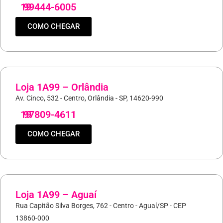
19
99444-6005
COMO CHEGAR
Loja 1A99 – Orlândia
Av. Cinco, 532 - Centro, Orlândia - SP, 14620-990
19
97809-4611
COMO CHEGAR
Loja 1A99 – Aguaí
Rua Capitão Silva Borges, 762 - Centro - Aguaí/SP - CEP
13860-000