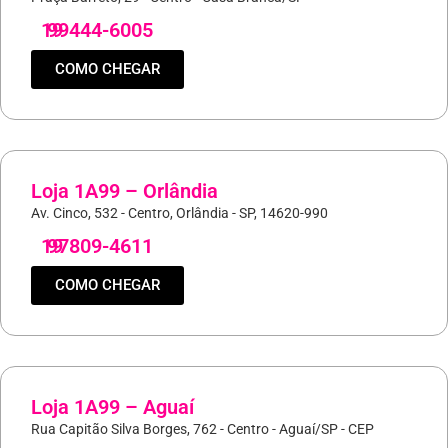
19
99444-6005
COMO CHEGAR
Loja 1A99 – Orlândia
Av. Cinco, 532 - Centro, Orlândia - SP, 14620-990
19
97809-4611
COMO CHEGAR
Loja 1A99 – Aguaí
Rua Capitão Silva Borges, 762 - Centro - Aguaí/SP - CEP