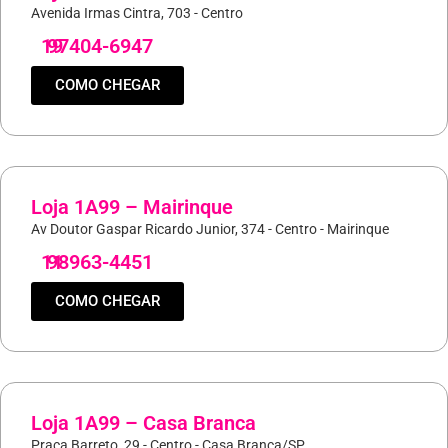
Avenida Irmas Cintra, 703 - Centro
19
97404-6947
COMO CHEGAR
Loja 1A99 – Mairinque
Av Doutor Gaspar Ricardo Junior, 374 - Centro - Mairinque
11
98963-4451
COMO CHEGAR
Loja 1A99 – Casa Branca
Praça Barreto, 29 - Centro - Casa Branca/SP