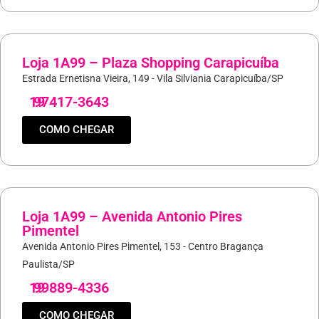
Loja 1A99 – Plaza Shopping Carapicuíba
Estrada Ernetisna Vieira, 149 - Vila Silviania Carapicuíba/SP
19
97417-3643
COMO CHEGAR
Loja 1A99 – Avenida Antonio Pires
Pimentel
Avenida Antonio Pires Pimentel, 153 - Centro Bragança
Paulista/SP
19
99889-4336
COMO CHEGAR