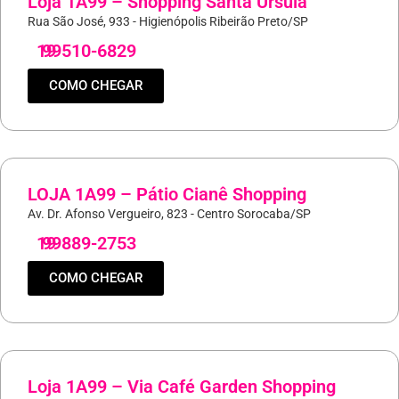
Loja 1A99 – Shopping Santa Úrsula
Rua São José, 933 - Higienópolis Ribeirão Preto/SP
19
99510-6829
COMO CHEGAR
LOJA 1A99 – Pátio Cianê Shopping
Av. Dr. Afonso Vergueiro, 823 - Centro Sorocaba/SP
19
99889-2753
COMO CHEGAR
Loja 1A99 – Via Café Garden Shopping