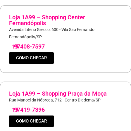
Loja 1A99 – Shopping Center
Fernandópolis
Avenida Litério Grecco, 600 - Vila São Fernando
Fernandópolis/SP
19
97408-7597
COMO CHEGAR
Loja 1A99 – Shopping Praça da Moça
Rua Manoel da Nóbrega, 712 - Centro Diadema/SP
19
97419-7396
COMO CHEGAR