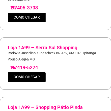
19
97405-3708
COMO CHEGAR
Loja 1A99 – Serra Sul Shopping
Rodovia Juscelino Kubitscheck BR-459, KM 107 - Ipiranga
Pouso Alegre/MG
19
97419-5224
COMO CHEGAR
Loja 1A99 – Shopping Pátio Pinda