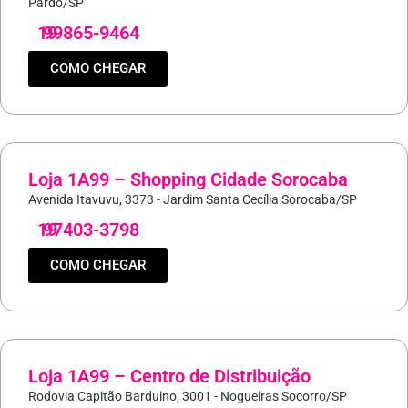
Pardo/SP
19
99865-9464
COMO CHEGAR
Loja 1A99 – Shopping Cidade Sorocaba
Avenida Itavuvu, 3373 - Jardim Santa Cecília Sorocaba/SP
19
97403-3798
COMO CHEGAR
Loja 1A99 – Centro de Distribuição
Rodovia Capitão Barduino, 3001 - Nogueiras Socorro/SP