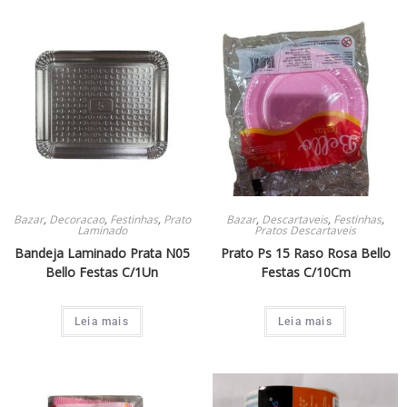
Bazar
,
Decoracao
,
Festinhas
,
Prato
Bazar
,
Descartaveis
,
Festinhas
,
Laminado
Pratos Descartaveis
Bandeja Laminado Prata N05
Prato Ps 15 Raso Rosa Bello
Bello Festas C/1Un
Festas C/10Cm
Leia mais
Leia mais