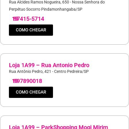
Rua Alcides Ramos Nogueira, 650 - Nossa Senhora do
Perpétuo Socorro Pindamonhangaba/SP
19
97415-5714
COMO CHEGAR
Loja 1A99 – Rua Antonio Pedro
Rua Antônio Pedro, 421 - Centro Pedreira/SP
19
997890018
COMO CHEGAR
Loja 1A99 – ParkShopping Mogi Mirim