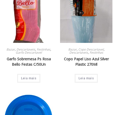
Bazar
,
Descartaveis
,
Festinhas
,
Bazar
,
Copo Descartavel
,
Garfo Descartavel
Descartaveis
,
Festinhas
Garfo Sobremesa Ps Rosa
Copo Papel Liso Azul Silver
Bello Festas C/50Un
Plastic 270Ml
Leia mais
Leia mais