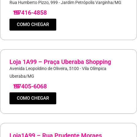
Rua Humberto Pizzo, 999 - Jardim Petrópolis Varginha/MG
19
97416-4858
COMO CHEGAR
Loja 1A99 – Praça Uberaba Shopping
Avenida Leopoldino de Oliveira, 5100 - Vila Olímpica
Uberaba/MG
19
97405-6068
COMO CHEGAR
Loja1A99 – Rua Prudente Moraes