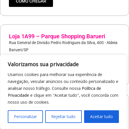
COMO CHEGAR
Loja 1A99 – Parque Shopping Barueri
Rua General de Divisão Pedro Rodrigues da Silva, 400 - Aldeia
Barueri/SP
19
97421-9037
Valorizamos sua privacidade
COMO CHEGAR
Usamos cookies para melhorar sua experiência de
navegação, veicular anúncios ou conteúdo personalizado e
analisar nosso tráfego. Consulte nossa
Política de
Privacidade
e clique em "Aceitar tudo", você concorda com
nosso uso de cookies.
Loja 1A99 – North Shopping Barretos
Via Conselheiro Antonio Prado, 1400 - Pedro Cavaline
Personalizar
Rejeitar tudo
Aceitar tudo
Barretos/SP
19
97407-5840