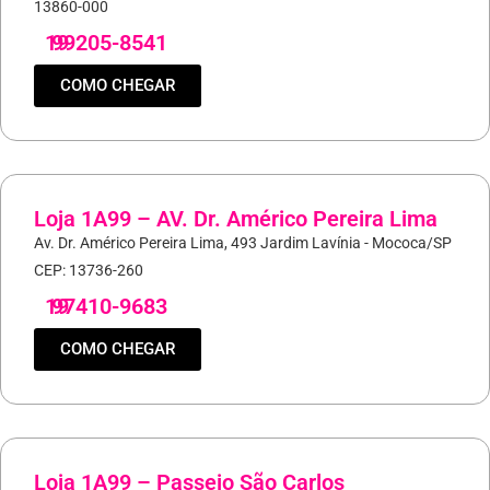
13860-000
19
99205-8541
COMO CHEGAR
Loja 1A99 – AV. Dr. Américo Pereira Lima
Av. Dr. Américo Pereira Lima, 493 Jardim Lavínia - Mococa/SP
CEP: 13736-260
19
97410-9683
COMO CHEGAR
Loja 1A99 – Passeio São Carlos