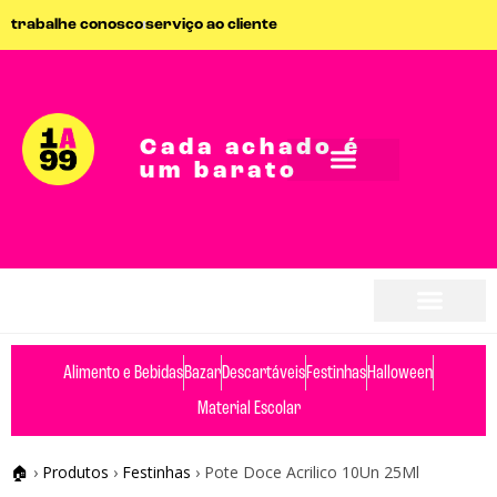
trabalhe conosco
serviço ao cliente
Cada achado é
um barato
Alimento e Bebidas
Bazar
Descartáveis
Festinhas
Halloween
Material Escolar
🏠
›
Produtos
›
Festinhas
›
Pote Doce Acrilico 10Un 25Ml