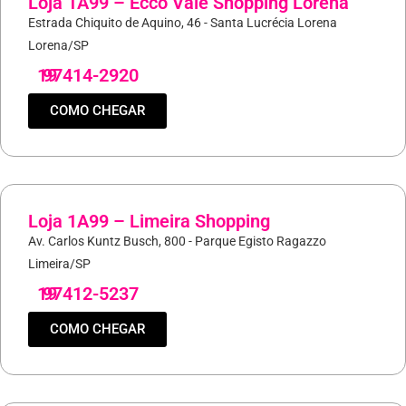
Loja 1A99 – Ecco Vale Shopping Lorena
Estrada Chiquito de Aquino, 46 - Santa Lucrécia Lorena
Lorena/SP
19
97414-2920
COMO CHEGAR
Loja 1A99 – Limeira Shopping
Av. Carlos Kuntz Busch, 800 - Parque Egisto Ragazzo
Limeira/SP
19
97412-5237
COMO CHEGAR