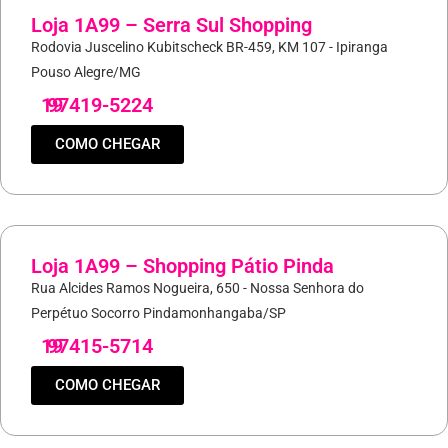
Loja 1A99 – Serra Sul Shopping
Rodovia Juscelino Kubitscheck BR-459, KM 107 - Ipiranga
Pouso Alegre/MG
19
97419-5224
COMO CHEGAR
Loja 1A99 – Shopping Pátio Pinda
Rua Alcides Ramos Nogueira, 650 - Nossa Senhora do
Perpétuo Socorro Pindamonhangaba/SP
19
97415-5714
COMO CHEGAR