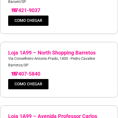
Barueri/SP
19
97421-9037
COMO CHEGAR
Loja 1A99 – North Shopping Barretos
Via Conselheiro Antonio Prado, 1400 - Pedro Cavaline
Barretos/SP
19
97407-5840
COMO CHEGAR
Loja 1A99 – Avenida Professor Carlos