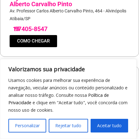
Alberto Carvalho Pinto
Av. Professor Carlos Alberto Carvalho Pinto, 464 - Alvinópolis
Atibaia/SP
19
97405-8547
COMO CHEGAR
Valorizamos sua privacidade
Loja 1A99 – Shopping Praça Nova
Usamos cookies para melhorar sua experiência de
Av. Carlos Pereira da Silva, 6000 - Jardim Guanabara
navegação, veicular anúncios ou conteúdo personalizado e
Araçatuba/SP
analisar nosso tráfego. Consulte nossa
Política de
Privacidade
e clique em "Aceitar tudo", você concorda com
19
97414-5412
nosso uso de cookies.
COMO CHEGAR
Personalizar
Rejeitar tudo
Aceitar tudo