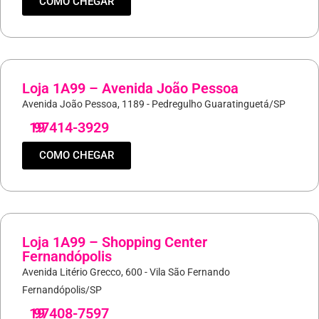
COMO CHEGAR
Loja 1A99 – Avenida João Pessoa
Avenida João Pessoa, 1189 - Pedregulho Guaratinguetá/SP
19
97414-3929
COMO CHEGAR
Loja 1A99 – Shopping Center
Fernandópolis
Avenida Litério Grecco, 600 - Vila São Fernando
Fernandópolis/SP
19
97408-7597