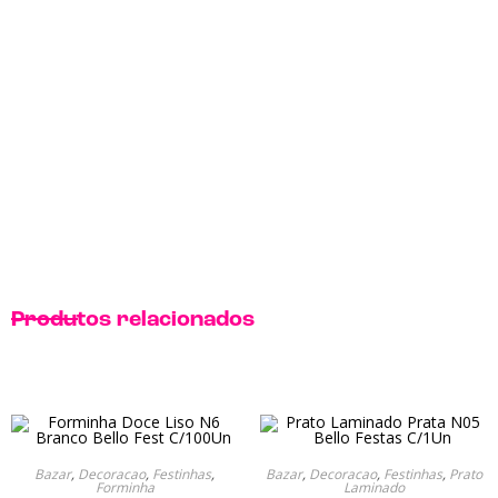
Produtos relacionados
Bazar
,
Decoracao
,
Festinhas
,
Bazar
,
Decoracao
,
Festinhas
,
Prato
Forminha
Laminado