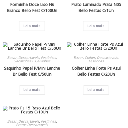
Forminha Doce Liso N6
Prato Laminado Prata N05
Branco Bello Fest C/100Un
Bello Festas C/1Un
Leia mais
Leia mais
Bazar
,
Descartaveis
,
Festinhas
,
Bazar
,
Colher
,
Descartaveis
,
Sacolinhas E Caixinhas
Festinhas
Saquinho Papel P/Mini Lanche
Colher Linha Forte Ps Azul
Br Bello Fest C/50Un
Bello Festas C/20Un
Leia mais
Leia mais
Bazar
,
Descartaveis
,
Festinhas
,
Pratos Descartaveis