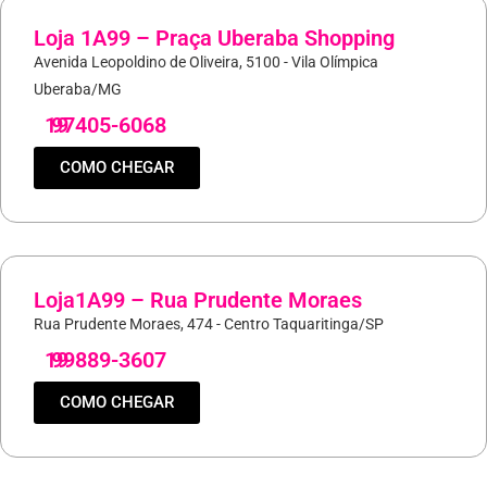
Loja 1A99 – Praça Uberaba Shopping
Avenida Leopoldino de Oliveira, 5100 - Vila Olímpica
Uberaba/MG
19
97405-6068
COMO CHEGAR
Loja1A99 – Rua Prudente Moraes
Rua Prudente Moraes, 474 - Centro Taquaritinga/SP
19
99889-3607
COMO CHEGAR