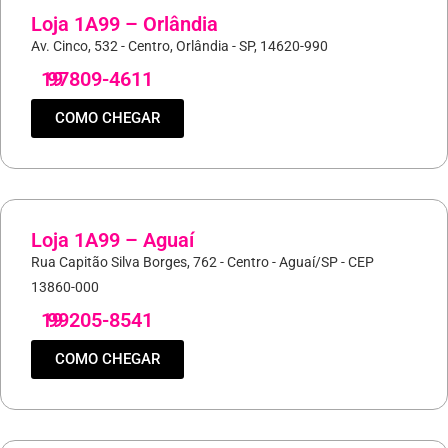
Loja 1A99 – Orlândia
Av. Cinco, 532 - Centro, Orlândia - SP, 14620-990
19
97809-4611
COMO CHEGAR
Loja 1A99 – Aguaí
Rua Capitão Silva Borges, 762 - Centro - Aguaí/SP - CEP
13860-000
19
99205-8541
COMO CHEGAR