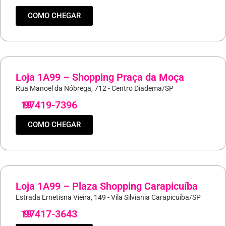
COMO CHEGAR
Loja 1A99 – Shopping Praça da Moça
Rua Manoel da Nóbrega, 712 - Centro Diadema/SP
19
97419-7396
COMO CHEGAR
Loja 1A99 – Plaza Shopping Carapicuíba
Estrada Ernetisna Vieira, 149 - Vila Silviania Carapicuíba/SP
19
97417-3643