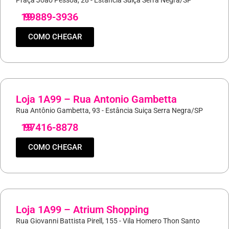
Praça João Pessoa, 28 - Estância Suiça Serra Negra/SP
19
99889-3936
COMO CHEGAR
Loja 1A99 – Rua Antonio Gambetta
Rua Antônio Gambetta, 93 - Estância Suiça Serra Negra/SP
19
97416-8878
COMO CHEGAR
Loja 1A99 – Atrium Shopping
Rua Giovanni Battista Pirell, 155 - Vila Homero Thon Santo