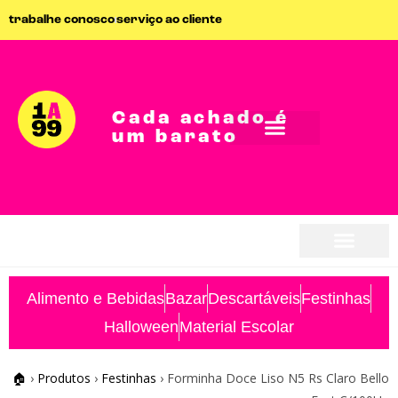
trabalhe conosco
serviço ao cliente
Cada achado é
um barato
seja parceiro
seja parceiro
Alimento e Bebidas
Bazar
Descartáveis
Festinhas
Halloween
Material Escolar
🏠
›
Produtos
›
Festinhas
›
Forminha Doce Liso N5 Rs Claro Bello