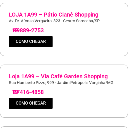
LOJA 1A99 – Pátio Cianê Shopping
Av. Dr. Afonso Vergueiro, 823 - Centro Sorocaba/SP
19
99889-2753
COMO CHEGAR
Loja 1A99 – Via Café Garden Shopping
Rua Humberto Pizzo, 999 - Jardim Petrópolis Varginha/MG
19
97416-4858
COMO CHEGAR