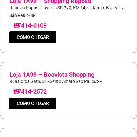
Loja 1A99 – Shopping Raposo
Rodovia Raposo Tavares SP-270, KM 14,5 - Jardim Boa Vista
São Paulo/SP
19
97414-0109
COMO CHEGAR
Loja 1A99 – Boavista Shopping
Rua Borba Gato, 59 - Santo Amaro São Paulo/SP
19
97414-2572
COMO CHEGAR