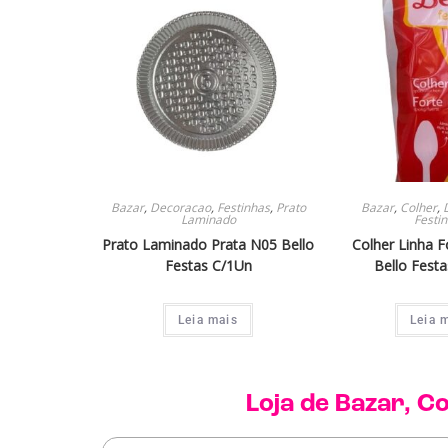
Bazar
,
Decoracao
,
Festinhas
,
Prato
Bazar
,
Colher
,
Laminado
Festi
Prato Laminado Prata N05 Bello
Colher Linha F
Festas C/1Un
Bello Fest
Leia mais
Leia 
Loja de
Bazar
,
Co