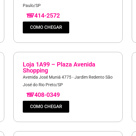
Paulo/SP
19
97414-2572
COMO CHEGAR
Loja 1A99 – Plaza Avenida
Shopping
Avenida José Muniá 4775 - Jardim Redento São
José do Rio Preto/SP
19
97408-0349
COMO CHEGAR