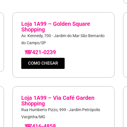
Loja 1A99 – Golden Square
Shopping
Av. Kennedy, 700 - Jardim do Mar São Bernardo
do Campo/SP
19
97421-0239
COMO CHEGAR
Loja 1A99 – Via Café Garden
Shopping
Rua Humberto Pizzo, 999 - Jardim Petrópolis
Varginha/MG
19
97416-4858