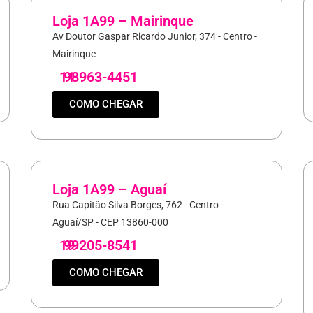
Loja 1A99 – Mairinque
Av Doutor Gaspar Ricardo Junior, 374 - Centro -
Mairinque
11
98963-4451
COMO CHEGAR
Loja 1A99 – Aguaí
Rua Capitão Silva Borges, 762 - Centro -
Aguaí/SP - CEP 13860-000
19
99205-8541
COMO CHEGAR