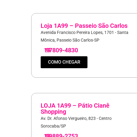
Loja 1A99 – Passeio São Carlos
Avenida Francisco Pereira Lopes, 1701 - Santa
Mônica, Passeio São Carlos-SP
19
97809-4830
COMO CHEGAR
LOJA 1A99 – Pátio Cianê
Shopping
Av. Dr. Afonso Vergueiro, 823 - Centro
Sorocaba/SP
19
99889-2753