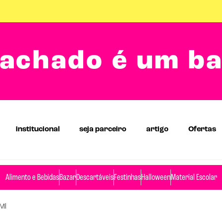
achado é um b
institucional
seja parceiro
artigo
Ofertas
Alimento e Bebidas
Bazar
Descartáveis
Festinhas
Halloween
Material Escolar
Ml