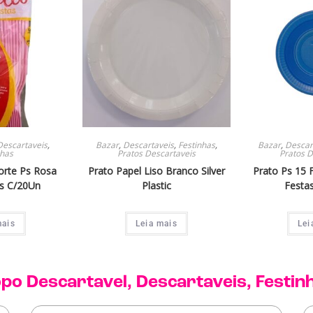
Descartaveis
,
Bazar
,
Descartaveis
,
Festinhas
,
Bazar
,
Descar
nhas
Pratos Descartaveis
Pratos D
orte Ps Rosa
Prato Papel Liso Branco Silver
Prato Ps 15 
as C/20Un
Plastic
Festa
mais
Leia mais
Lei
po Descartavel
,
Descartaveis
,
Festin