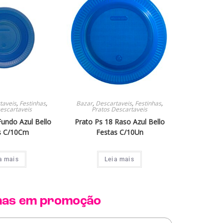
taveis
,
Festinhas
,
Bazar
,
Descartaveis
,
Festinhas
,
escartaveis
Pratos Descartaveis
Fundo Azul Bello
Prato Ps 18 Raso Azul Bello
s C/10Cm
Festas C/10Un
a mais
Leia mais
has
em promoção