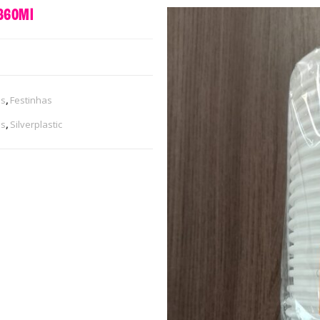
 360Ml
is
,
Festinhas
is
,
Silverplastic