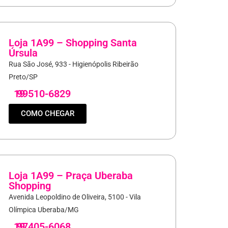
Loja 1A99 – Shopping Santa
Úrsula
Rua São José, 933 - Higienópolis Ribeirão
Preto/SP
19
99510-6829
COMO CHEGAR
Loja 1A99 – Praça Uberaba
Shopping
Avenida Leopoldino de Oliveira, 5100 - Vila
Olímpica Uberaba/MG
19
97405-6068