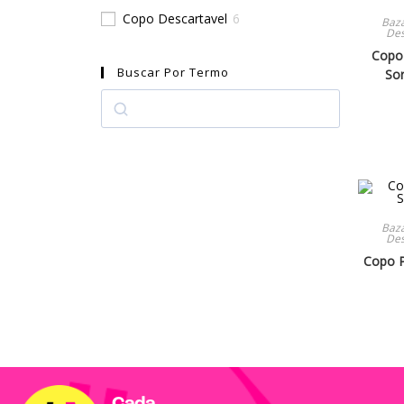
Copo Descartavel
6
Baz
Des
Copo 
Buscar Por Termo
So
Baz
Des
Copo P
Cada