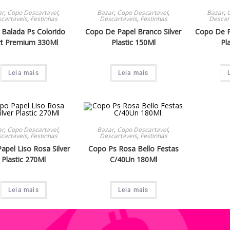
ar
,
Copo Descartavel
,
Bazar
,
Copo Descartavel
,
Bazar
,
cartaveis
,
Festinhas
Descartaveis
,
Festinhas
Descar
Balada Ps Colorido
Copo De Papel Branco Silver
Copo De P
rt Premium 330Ml
Plastic 150Ml
Pl
Leia mais
Leia mais
ar
,
Copo Descartavel
,
Bazar
,
Copo Descartavel
,
cartaveis
,
Festinhas
Descartaveis
,
Festinhas
apel Liso Rosa Silver
Copo Ps Rosa Bello Festas
Plastic 270Ml
C/40Un 180Ml
Leia mais
Leia mais