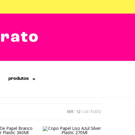
arato
produtos
VER:
12
24
TUDO