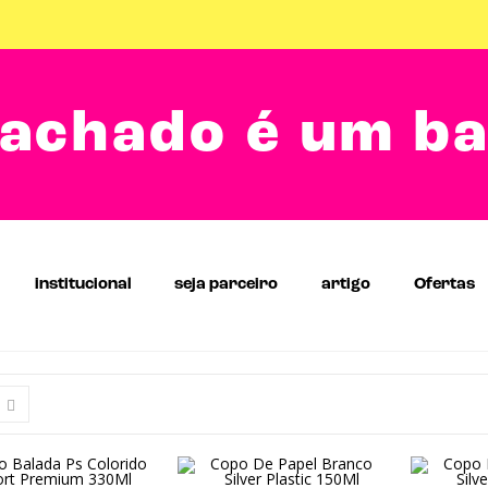
achado é um b
institucional
seja parceiro
artigo
Ofertas