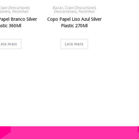
Copo Descartavel
,
Bazar
,
Copo Descartavel
,
taveis
,
Festinhas
Descartaveis
,
Festinhas
apel Branco Silver
Copo Papel Liso Azul Silver
astic 360Ml
Plastic 270Ml
Leia mais
Leia mais