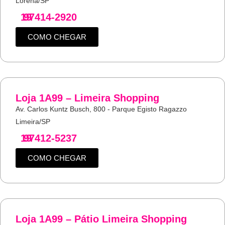
Lorena/SP
19
97414-2920
COMO CHEGAR
Loja 1A99 – Limeira Shopping
Av. Carlos Kuntz Busch, 800 - Parque Egisto Ragazzo
Limeira/SP
19
97412-5237
COMO CHEGAR
Loja 1A99 – Pátio Limeira Shopping