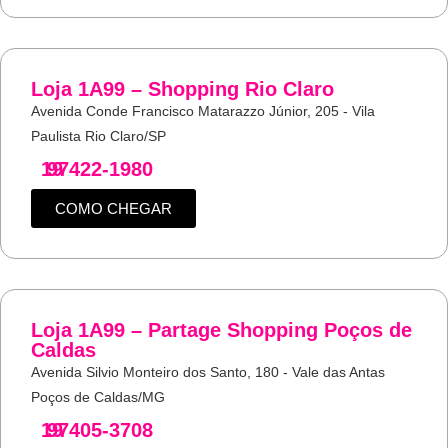
Loja 1A99 – Shopping Rio Claro
Avenida Conde Francisco Matarazzo Júnior, 205 - Vila
Paulista Rio Claro/SP
19
97422-1980
COMO CHEGAR
Loja 1A99 – Partage Shopping Poços de
Caldas
Avenida Silvio Monteiro dos Santo, 180 - Vale das Antas
Poços de Caldas/MG
19
97405-3708