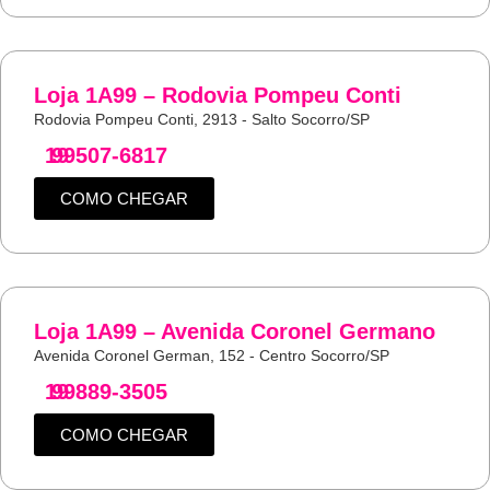
Loja 1A99 – Rodovia Pompeu Conti
Rodovia Pompeu Conti, 2913 - Salto Socorro/SP
19
99507-6817
COMO CHEGAR
Loja 1A99 – Avenida Coronel Germano
Avenida Coronel German, 152 - Centro Socorro/SP
19
99889-3505
COMO CHEGAR