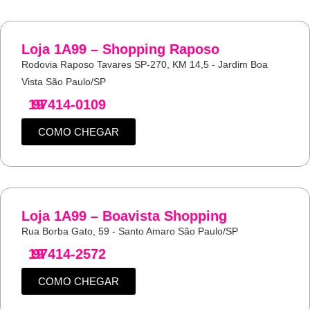
Loja 1A99 – Shopping Raposo
Rodovia Raposo Tavares SP-270, KM 14,5 - Jardim Boa
Vista São Paulo/SP
19
97414-0109
COMO CHEGAR
Loja 1A99 – Boavista Shopping
Rua Borba Gato, 59 - Santo Amaro São Paulo/SP
19
97414-2572
COMO CHEGAR