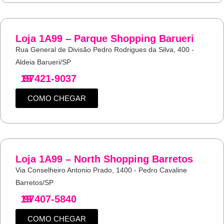
Loja 1A99 – Parque Shopping Barueri
Rua General de Divisão Pedro Rodrigues da Silva, 400 -
Aldeia Barueri/SP
19
97421-9037
COMO CHEGAR
Loja 1A99 – North Shopping Barretos
Via Conselheiro Antonio Prado, 1400 - Pedro Cavaline
Barretos/SP
19
97407-5840
COMO CHEGAR