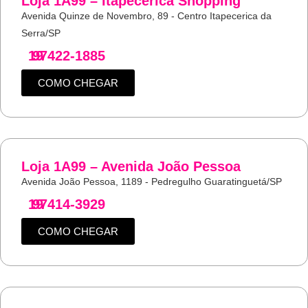
Loja 1A99 – Itapecerica Shopping
Avenida Quinze de Novembro, 89 - Centro Itapecerica da
Serra/SP
19
97422-1885
COMO CHEGAR
Loja 1A99 – Avenida João Pessoa
Avenida João Pessoa, 1189 - Pedregulho Guaratinguetá/SP
19
97414-3929
COMO CHEGAR