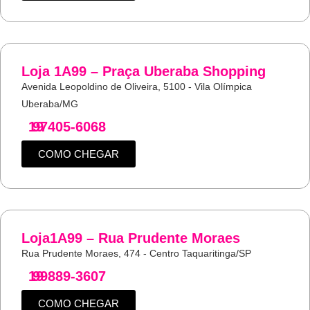
Loja 1A99 – Praça Uberaba Shopping
Avenida Leopoldino de Oliveira, 5100 - Vila Olímpica
Uberaba/MG
19
97405-6068
COMO CHEGAR
Loja1A99 – Rua Prudente Moraes
Rua Prudente Moraes, 474 - Centro Taquaritinga/SP
19
99889-3607
COMO CHEGAR