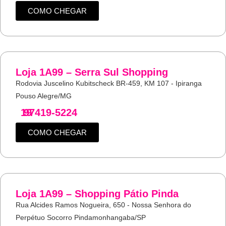
COMO CHEGAR
Loja 1A99 – Serra Sul Shopping
Rodovia Juscelino Kubitscheck BR-459, KM 107 - Ipiranga
Pouso Alegre/MG
19
97419-5224
COMO CHEGAR
Loja 1A99 – Shopping Pátio Pinda
Rua Alcides Ramos Nogueira, 650 - Nossa Senhora do
Perpétuo Socorro Pindamonhangaba/SP