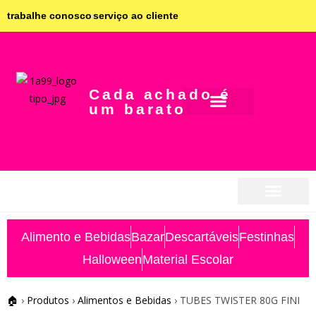
trabalhe conosco
serviço ao cliente
Cada achado é
um barato
seja parceiro
seja parceiro
Alimento e Bebidas
Bazar
Descartáveis
Festinhas
Halloween
Material Escolar
🏠
›
Produtos
›
Alimentos e Bebidas
›
TUBES TWISTER 80G FINI