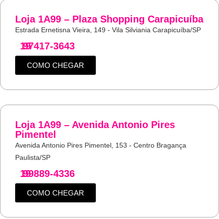
Loja 1A99 – Plaza Shopping Carapicuíba
Estrada Ernetisna Vieira, 149 - Vila Silviania Carapicuíba/SP
19
97417-3643
COMO CHEGAR
Loja 1A99 – Avenida Antonio Pires
Pimentel
Avenida Antonio Pires Pimentel, 153 - Centro Bragança
Paulista/SP
19
99889-4336
COMO CHEGAR