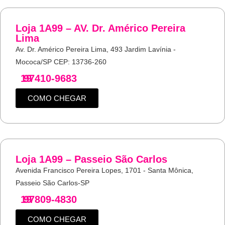
Loja 1A99 – AV. Dr. Américo Pereira
Lima
Av. Dr. Américo Pereira Lima, 493 Jardim Lavínia -
Mococa/SP CEP: 13736-260
19
97410-9683
COMO CHEGAR
Loja 1A99 – Passeio São Carlos
Avenida Francisco Pereira Lopes, 1701 - Santa Mônica,
Passeio São Carlos-SP
19
97809-4830
COMO CHEGAR