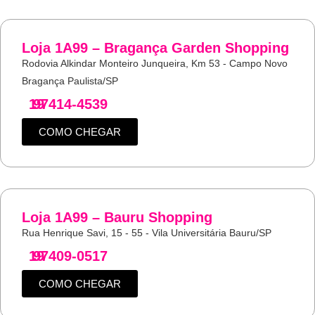
Loja 1A99 – Bragança Garden Shopping
Rodovia Alkindar Monteiro Junqueira, Km 53 - Campo Novo
Bragança Paulista/SP
19
97414-4539
COMO CHEGAR
Loja 1A99 – Bauru Shopping
Rua Henrique Savi, 15 - 55 - Vila Universitária Bauru/SP
19
97409-0517
COMO CHEGAR