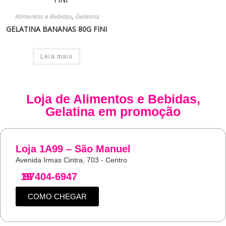
Alimentos e Bebidas
,
Gelatina
GELATINA BANANAS 80G FINI
Leia mais
Loja de
Alimentos e Bebidas
,
Gelatina
em promoção
Loja 1A99 – São Manuel
Avenida Irmas Cintra, 703 - Centro
19
97404-6947
COMO CHEGAR