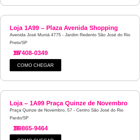
Loja 1A99 – Plaza Avenida Shopping
Avenida José Muniá 4775 - Jardim Redento São José do Rio
Preto/SP
19
97408-0349
COMO CHEGAR
Loja – 1A99 Praça Quinze de Novembro
Praça Quinze de Novembro, 57 - Centro São José do Rio
Pardo/SP
19
99865-9464