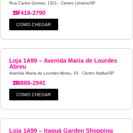
Rua Carlos Gomes, 1321 - Centro Limeira/SP
19
97418-2790
COMO CHEGAR
Loja 1A99 – Avenida Maria de Lourdes
Abreu
Avenida Maria de Lourdes Abreu, 10 - Centro Itatiba/SP
19
99889-2941
COMO CHEGAR
Loja 1A99 – Itaquá Garden Shopping