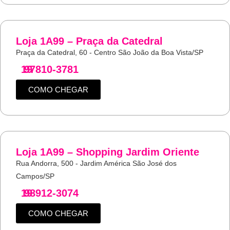
Loja 1A99 – Praça da Catedral
Praça da Catedral, 60 - Centro São João da Boa Vista/SP
19
97810-3781
COMO CHEGAR
Loja 1A99 – Shopping Jardim Oriente
Rua Andorra, 500 - Jardim América São José dos
Campos/SP
19
98912-3074
COMO CHEGAR