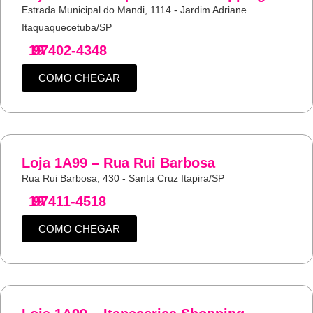
Estrada Municipal do Mandi, 1114 - Jardim Adriane
Itaquaquecetuba/SP
19
97402-4348
COMO CHEGAR
Loja 1A99 – Rua Rui Barbosa
Rua Rui Barbosa, 430 - Santa Cruz Itapira/SP
19
97411-4518
COMO CHEGAR