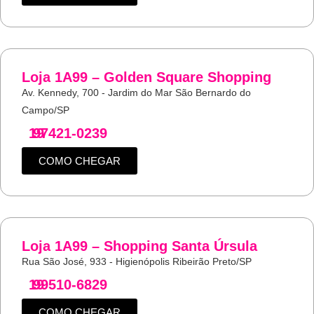
Loja 1A99 – Golden Square Shopping
Av. Kennedy, 700 - Jardim do Mar São Bernardo do
Campo/SP
19
97421-0239
COMO CHEGAR
Loja 1A99 – Shopping Santa Úrsula
Rua São José, 933 - Higienópolis Ribeirão Preto/SP
19
99510-6829
COMO CHEGAR