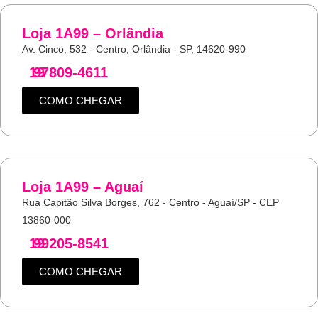
Loja 1A99 – Orlândia
Av. Cinco, 532 - Centro, Orlândia - SP, 14620-990
19
97809-4611
COMO CHEGAR
Loja 1A99 – Aguaí
Rua Capitão Silva Borges, 762 - Centro - Aguaí/SP - CEP
13860-000
19
99205-8541
COMO CHEGAR