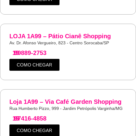
LOJA 1A99 – Pátio Cianê Shopping
Av. Dr. Afonso Vergueiro, 823 - Centro Sorocaba/SP
19
99889-2753
COMO CHEGAR
Loja 1A99 – Via Café Garden Shopping
Rua Humberto Pizzo, 999 - Jardim Petrópolis Varginha/MG
19
97416-4858
COMO CHEGAR