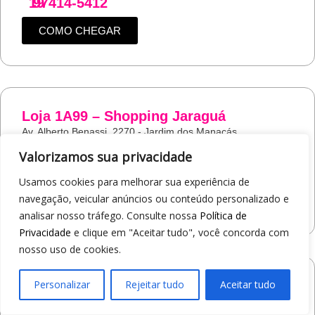
19
97414-5412
COMO CHEGAR
Loja 1A99 – Shopping Jaraguá
Av. Alberto Benassi, 2270 - Jardim dos Manacás
Araraquara/SP
Valorizamos sua privacidade
19
97412-5359
Usamos cookies para melhorar sua experiência de
navegação, veicular anúncios ou conteúdo personalizado e
COMO CHEGAR
analisar nosso tráfego. Consulte nossa
Política de
Privacidade
e clique em "Aceitar tudo", você concorda com
nosso uso de cookies.
Loja 1A99 – Avenida Monte Sião
Personalizar
Rejeitar tudo
Aceitar tudo
19
97421-9502