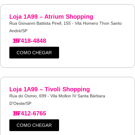
Loja 1A99 – Atrium Shopping
Rua Giovanni Battista Pirell, 155 - Vila Homero Thon Santo
André/SP
19
97418-4848
COMO CHEGAR
Loja 1A99 – Tivoli Shopping
Rua do Osmio, 699 - Vila Mollon IV Santa Bárbara
D'Oeste/SP
19
97412-6765
COMO CHEGAR