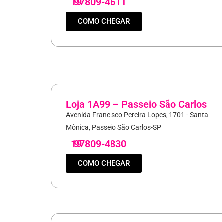
19
97809-4611
COMO CHEGAR
Loja 1A99 – Passeio São Carlos
Avenida Francisco Pereira Lopes, 1701 - Santa
Mônica, Passeio São Carlos-SP
19
97809-4830
COMO CHEGAR