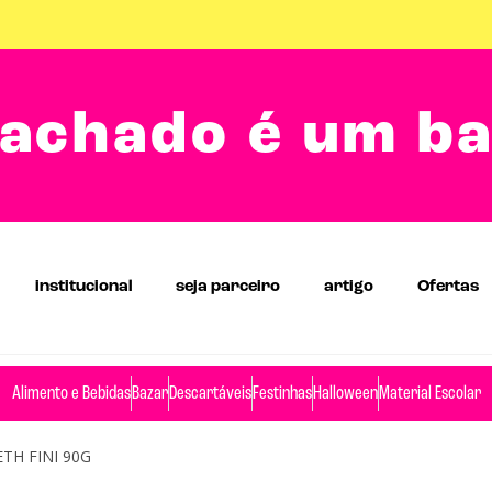
achado é um b
institucional
seja parceiro
artigo
Ofertas
Alimento e Bebidas
Bazar
Descartáveis
Festinhas
Halloween
Material Escolar
TH FINI 90G