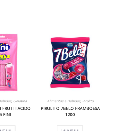
Bebidas
,
Gelatina
Alimentos e Bebidas
,
Pirulito
I FRUTTI ACIDO
PIRULITO 7BELO FRAMBOESA
G FINI
120G
a mais
Leia mais