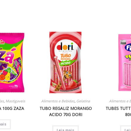
das
,
Mastigaveis
Alimentos e Bebidas
,
Gelatina
Alimentos e 
A 100G ZAZA
TUBO REGALIZ MORANGO
TUBES TUTT
ACIDO 70G DORI
80
mais
Leia mais
Lei