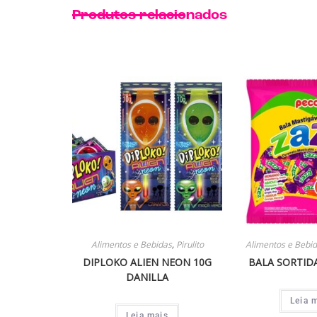
Produtos relacionados
Alimentos e Bebidas
,
Pirulito
Alimentos e Bebi
DIPLOKO ALIEN NEON 10G
BALA SORTID
DANILLA
Leia 
Leia mais