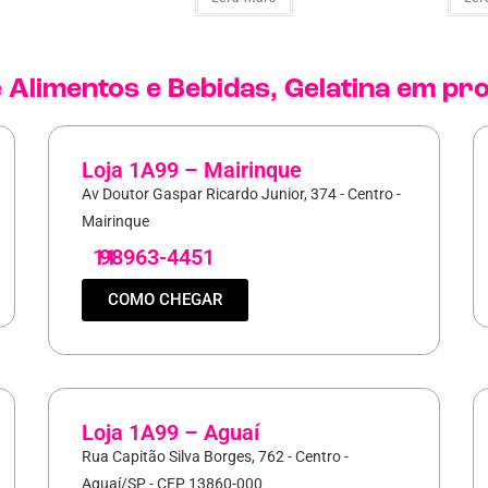
e
Alimentos e Bebidas
,
Gelatina
em pr
Loja 1A99 – Mairinque
Av Doutor Gaspar Ricardo Junior, 374 - Centro -
Mairinque
11
98963-4451
COMO CHEGAR
Loja 1A99 – Aguaí
Rua Capitão Silva Borges, 762 - Centro -
Aguaí/SP - CEP 13860-000