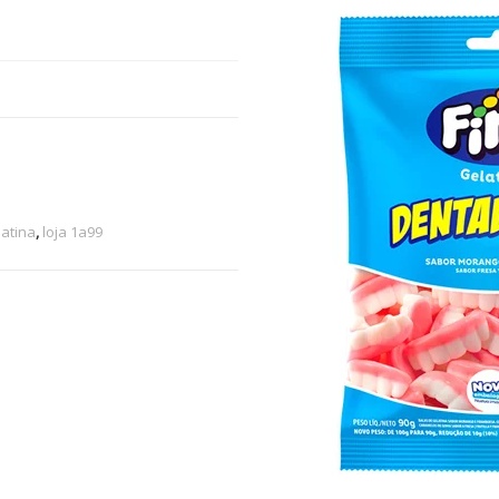
atina
,
loja 1a99