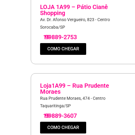
LOJA 1A99 – Pátio Cianê
Shopping
Av. Dr. Afonso Vergueiro, 823 - Centro
Sorocaba/SP
19
99889-2753
COMO CHEGAR
Loja1A99 – Rua Prudente
Moraes
Rua Prudente Moraes, 474 - Centro
Taquaritinga/SP
19
99889-3607
COMO CHEGAR