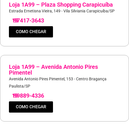
Loja 1A99 – Plaza Shopping Carapicuíba
Estrada Ernetisna Vieira, 149 - Vila Silviania Carapicuíba/SP
19
97417-3643
COMO CHEGAR
Loja 1A99 – Avenida Antonio Pires
Pimentel
Avenida Antonio Pires Pimentel, 153 - Centro Bragança
Paulista/SP
19
99889-4336
COMO CHEGAR