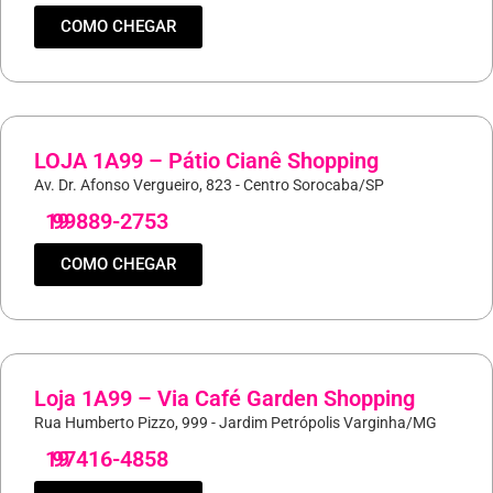
COMO CHEGAR
LOJA 1A99 – Pátio Cianê Shopping
Av. Dr. Afonso Vergueiro, 823 - Centro Sorocaba/SP
19
99889-2753
COMO CHEGAR
Loja 1A99 – Via Café Garden Shopping
Rua Humberto Pizzo, 999 - Jardim Petrópolis Varginha/MG
19
97416-4858