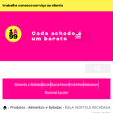
trabalhe conosco
serviço ao cliente
Cada achado é
um barato
Alimento e Bebidas
Bazar
Descartáveis
Festinhas
Halloween
Material Escolar
🏠
›
Produtos
›
Alimentos e Bebidas
›
BALA HORTELA RECHEADA