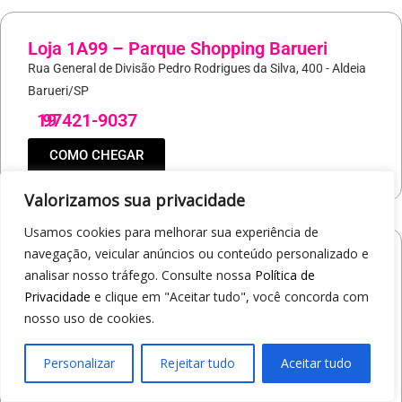
Loja 1A99 – Parque Shopping Barueri
Rua General de Divisão Pedro Rodrigues da Silva, 400 - Aldeia
Barueri/SP
19
97421-9037
COMO CHEGAR
Valorizamos sua privacidade
Usamos cookies para melhorar sua experiência de
navegação, veicular anúncios ou conteúdo personalizado e
Loja 1A99 – North Shopping Barretos
analisar nosso tráfego. Consulte nossa
Política de
Via Conselheiro Antonio Prado, 1400 - Pedro Cavaline
Privacidade
e clique em "Aceitar tudo", você concorda com
Barretos/SP
nosso uso de cookies.
19
97407-5840
Personalizar
Rejeitar tudo
Aceitar tudo
COMO CHEGAR