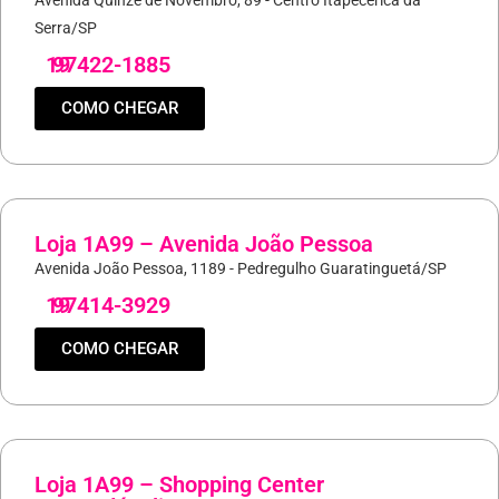
Avenida Quinze de Novembro, 89 - Centro Itapecerica da
Serra/SP
19
97422-1885
COMO CHEGAR
Loja 1A99 – Avenida João Pessoa
Avenida João Pessoa, 1189 - Pedregulho Guaratinguetá/SP
19
97414-3929
COMO CHEGAR
Loja 1A99 – Shopping Center