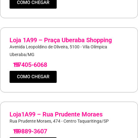
COMO CHEGAR
Loja 1A99 – Praça Uberaba Shopping
Avenida Leopoldino de Oliveira, 5100 - Vila Olímpica
Uberaba/MG
19
97405-6068
COMO CHEGAR
Loja1A99 – Rua Prudente Moraes
Rua Prudente Moraes, 474 - Centro Taquaritinga/SP
19
99889-3607