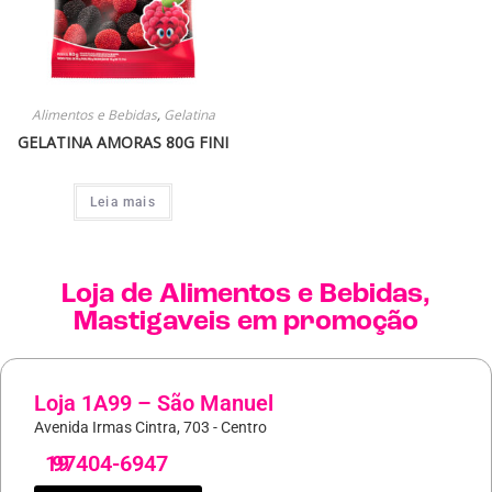
Alimentos e Bebidas
,
Gelatina
GELATINA AMORAS 80G FINI
Leia mais
Loja de
Alimentos e Bebidas
,
Mastigaveis
em promoção
Loja 1A99 – São Manuel
Avenida Irmas Cintra, 703 - Centro
19
97404-6947