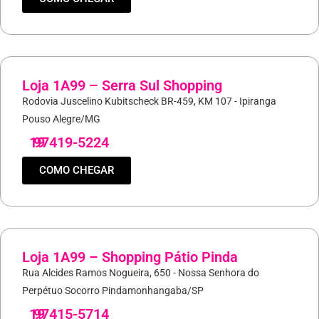
Loja 1A99 – Serra Sul Shopping
Rodovia Juscelino Kubitscheck BR-459, KM 107 - Ipiranga
Pouso Alegre/MG
19
97419-5224
COMO CHEGAR
Loja 1A99 – Shopping Pátio Pinda
Rua Alcides Ramos Nogueira, 650 - Nossa Senhora do
Perpétuo Socorro Pindamonhangaba/SP
19
97415-5714