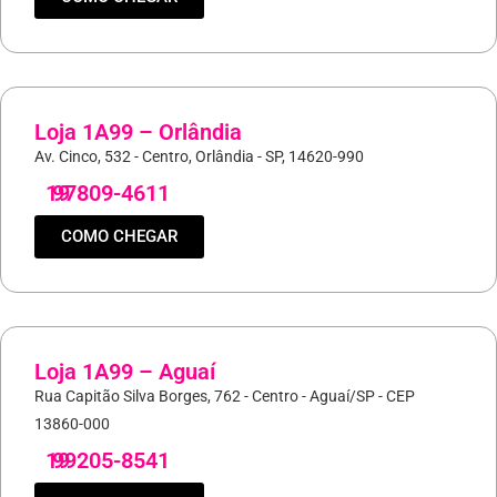
Loja 1A99 – Orlândia
Av. Cinco, 532 - Centro, Orlândia - SP, 14620-990
19
97809-4611
COMO CHEGAR
Loja 1A99 – Aguaí
Rua Capitão Silva Borges, 762 - Centro - Aguaí/SP - CEP
13860-000
19
99205-8541