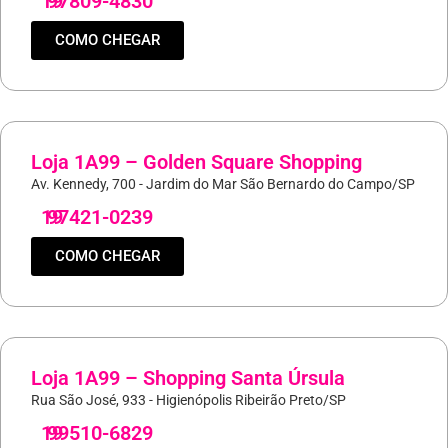
19
97809-4830
COMO CHEGAR
Loja 1A99 – Golden Square Shopping
Av. Kennedy, 700 - Jardim do Mar São Bernardo do Campo/SP
19
97421-0239
COMO CHEGAR
Loja 1A99 – Shopping Santa Úrsula
Rua São José, 933 - Higienópolis Ribeirão Preto/SP
19
99510-6829