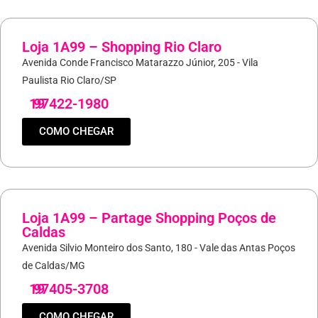
Loja 1A99 – Shopping Rio Claro
Avenida Conde Francisco Matarazzo Júnior, 205 - Vila
Paulista Rio Claro/SP
19
97422-1980
COMO CHEGAR
Loja 1A99 – Partage Shopping Poços de
Caldas
Avenida Silvio Monteiro dos Santo, 180 - Vale das Antas Poços
de Caldas/MG
19
97405-3708
COMO CHEGAR