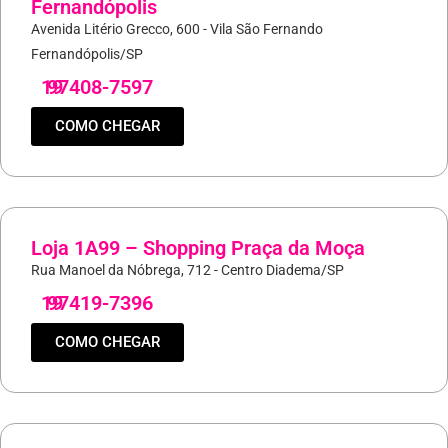
Fernandópolis
Avenida Litério Grecco, 600 - Vila São Fernando
Fernandópolis/SP
19
97408-7597
COMO CHEGAR
Loja 1A99 – Shopping Praça da Moça
Rua Manoel da Nóbrega, 712 - Centro Diadema/SP
19
97419-7396
COMO CHEGAR