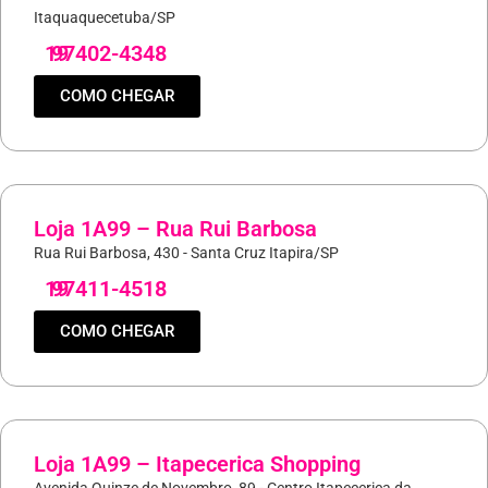
Itaquaquecetuba/SP
19
97402-4348
COMO CHEGAR
Loja 1A99 – Rua Rui Barbosa
Rua Rui Barbosa, 430 - Santa Cruz Itapira/SP
19
97411-4518
COMO CHEGAR
Loja 1A99 – Itapecerica Shopping