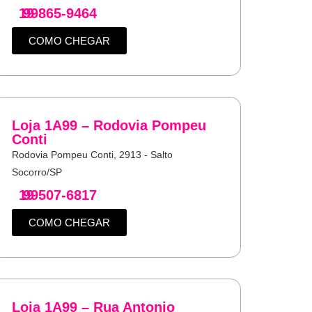
19
99865-9464
COMO CHEGAR
Loja 1A99 – Rodovia Pompeu
Conti
Rodovia Pompeu Conti, 2913 - Salto
Socorro/SP
19
99507-6817
COMO CHEGAR
Loja 1A99 – Rua Antonio