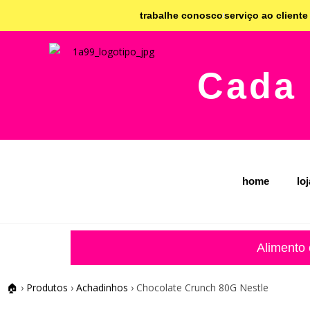
trabalhe conosco
serviço ao cliente
Cada 
home
lo
Alimento
🏠
›
Produtos
›
Achadinhos
›
Chocolate Crunch 80G Nestle