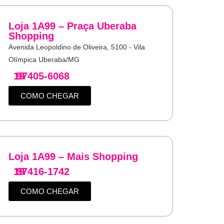
Loja 1A99 – Praça Uberaba
Shopping
Avenida Leopoldino de Oliveira, 5100 - Vila
Olímpica Uberaba/MG
19
97405-6068
COMO CHEGAR
Loja 1A99 – Mais Shopping
19
97416-1742
COMO CHEGAR