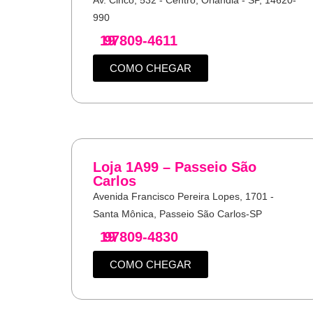
990
19
97809-4611
COMO CHEGAR
Loja 1A99 – Passeio São
Carlos
Avenida Francisco Pereira Lopes, 1701 -
Santa Mônica, Passeio São Carlos-SP
19
97809-4830
COMO CHEGAR