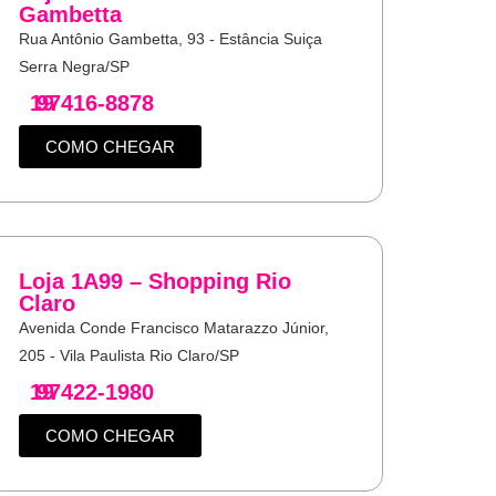
Gambetta
Rua Antônio Gambetta, 93 - Estância Suiça
Serra Negra/SP
19
97416-8878
COMO CHEGAR
Loja 1A99 – Shopping Rio
Claro
Avenida Conde Francisco Matarazzo Júnior,
205 - Vila Paulista Rio Claro/SP
19
97422-1980
COMO CHEGAR