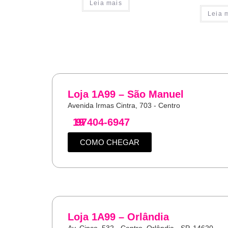
Leia mais
Leia 
Loja 1A99 – São Manuel
Avenida Irmas Cintra, 703 - Centro
19
97404-6947
COMO CHEGAR
Loja 1A99 – Orlândia
Av. Cinco, 532 - Centro, Orlândia - SP, 14620-