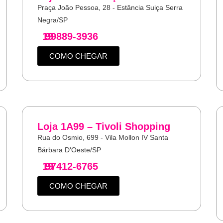
Praça João Pessoa, 28 - Estância Suiça Serra
Negra/SP
19
99889-3936
COMO CHEGAR
Loja 1A99 – Tivoli Shopping
Rua do Osmio, 699 - Vila Mollon IV Santa
Bárbara D'Oeste/SP
19
97412-6765
COMO CHEGAR