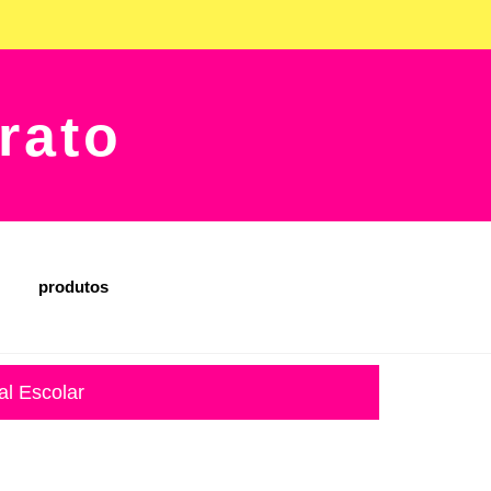
rato
produtos
al Escolar