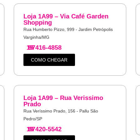
Loja 1A99 – Via Café Garden
Shopping
Rua Humberto Pizzo, 999 - Jardim Petrópolis
Varginha/MG
19
97416-4858
COMO CHEGAR
Loja 1A99 – Rua Verissimo
Prado
Rua Veríssimo Prado, 156 - Pallu São
Pedro/SP
19
97420-5542