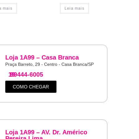
a mais
Leia mais
Loja 1A99 – Casa Branca
Praça Barreto, 29 - Centro - Casa Branca/SP
19
99444-6005
COMO CHEGAR
Loja 1A99 – AV. Dr. Américo
Pereira Lima