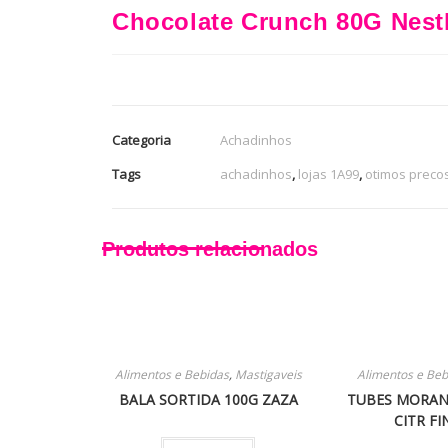
Chocolate Crunch 80G Nest
Categoria
Achadinhos
Tags
achadinhos
,
lojas 1A99
,
otimos preco
Produtos relacionados
Alimentos e Bebidas
,
Mastigaveis
Alimentos e Beb
BALA SORTIDA 100G ZAZA
TUBES MORAN
CITR FI