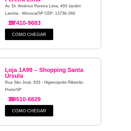
Av. Dr. Américo Pereira Lima, 493 Jardim
Lavínia - Mococa/SP CEP: 13736-260
19
97410-9683
COMO CHEGAR
Loja 1A99 – Shopping Santa
Úrsula
Rua São José, 933 - Higienópolis Ribeirão
Preto/SP
19
99510-6829
COMO CHEGAR