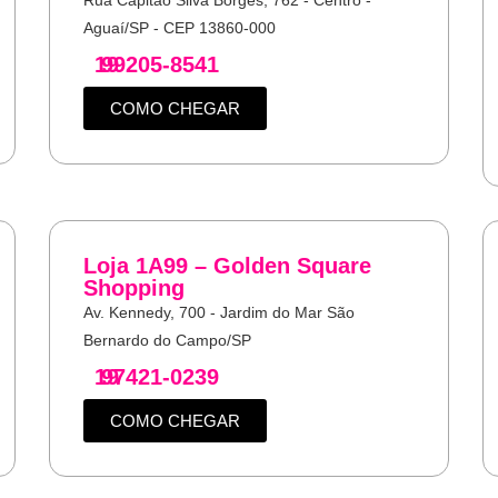
Aguaí/SP - CEP 13860-000
19
99205-8541
COMO CHEGAR
Loja 1A99 – Golden Square
Shopping
Av. Kennedy, 700 - Jardim do Mar São
Bernardo do Campo/SP
19
97421-0239
COMO CHEGAR