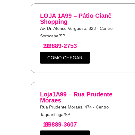
LOJA 1A99 – Pátio Cianê
Shopping
Av. Dr. Afonso Vergueiro, 823 - Centro
Sorocaba/SP
19
99889-2753
COMO CHEGAR
Loja1A99 – Rua Prudente
Moraes
Rua Prudente Moraes, 474 - Centro
Taquaritinga/SP
19
99889-3607