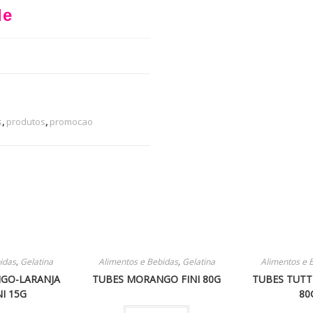
le
s
,
produtos
,
promocao
idas
,
Gelatina
Alimentos e Bebidas
,
Gelatina
Alimentos e 
GO-LARANJA
TUBES MORANGO FINI 80G
TUBES TUTT
NI 15G
80