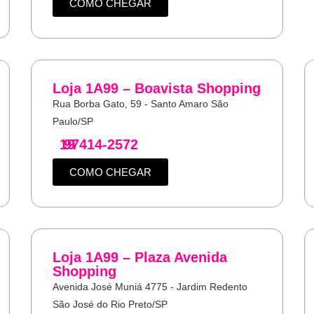
COMO CHEGAR
Loja 1A99 – Boavista Shopping
Rua Borba Gato, 59 - Santo Amaro São
Paulo/SP
19
97414-2572
COMO CHEGAR
Loja 1A99 – Plaza Avenida
Shopping
Avenida José Muniá 4775 - Jardim Redento
São José do Rio Preto/SP