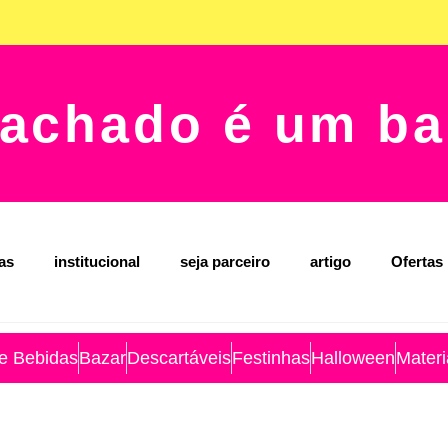
achado é um ba
jas
institucional
seja parceiro
artigo
Ofertas
 e Bebidas
Bazar
Descartáveis
Festinhas
Halloween
Materi