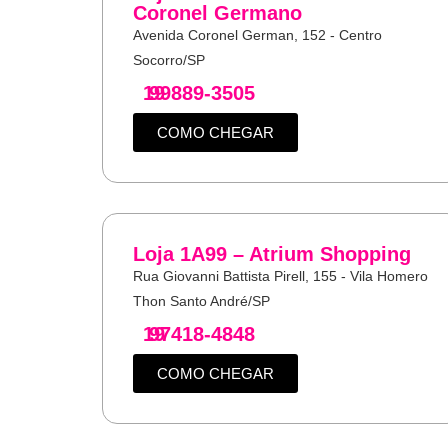
Coronel Germano
Avenida Coronel German, 152 - Centro
Socorro/SP
19
99889-3505
COMO CHEGAR
Loja 1A99 – Atrium Shopping
Rua Giovanni Battista Pirell, 155 - Vila Homero
Thon Santo André/SP
19
97418-4848
COMO CHEGAR