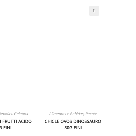
🔍
Bebidas
,
Gelatina
Alimentos e Bebidas
,
Pacote
I FRUTTI ACIDO
CHICLE OVOS DINOSSAURO
G FINI
80G FINI