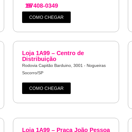
19
97408-0349
COMO CHEGAR
Loja 1A99 – Centro de
Distribuição
Rodovia Capitão Barduino, 3001 - Nogueiras
Socorro/SP
COMO CHEGAR
Loja 1A99 – Praça João Pessoa