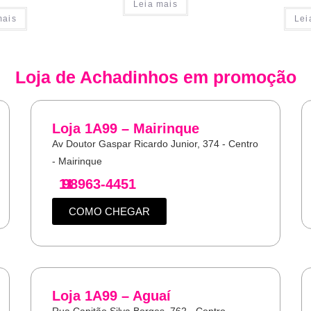
Leia mais
mais
Lei
Loja de
Achadinhos
em promoção
Loja 1A99 – Mairinque
Av Doutor Gaspar Ricardo Junior, 374 - Centro
- Mairinque
11
98963-4451
COMO CHEGAR
Loja 1A99 – Aguaí
Rua Capitão Silva Borges, 762 - Centro -