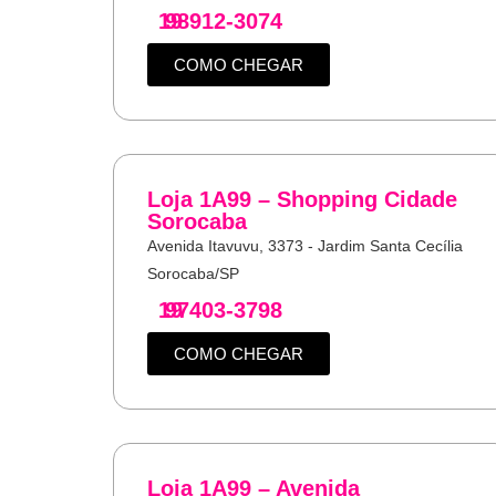
19
98912-3074
COMO CHEGAR
Loja 1A99 – Shopping Cidade
Sorocaba
Avenida Itavuvu, 3373 - Jardim Santa Cecília
Sorocaba/SP
19
97403-3798
COMO CHEGAR
Loja 1A99 – Avenida