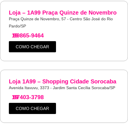
Loja – 1A99 Praça Quinze de Novembro
Praça Quinze de Novembro, 57 - Centro São José do Rio
Pardo/SP
19
99865-9464
COMO CHEGAR
Loja 1A99 – Shopping Cidade Sorocaba
Avenida Itavuvu, 3373 - Jardim Santa Cecília Sorocaba/SP
19
97403-3798
COMO CHEGAR