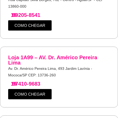
13860-000
19
99205-8541
COMO CHEGAR
Loja 1A99 – AV. Dr. Américo Pereira
Lima
Av. Dr. Américo Pereira Lima, 493 Jardim Lavínia -
Mococa/SP CEP: 13736-260
19
97410-9683
COMO CHEGAR