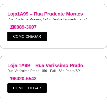
Loja1A99 – Rua Prudente Moraes
Rua Prudente Moraes, 474 - Centro Taquaritinga/SP
19
99889-3607
COMO CHEGAR
Loja 1A99 – Rua Verissimo Prado
Rua Veríssimo Prado, 156 - Pallu São Pedro/SP
19
97420-5542
COMO CHEGAR