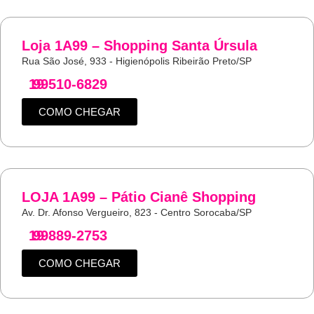
Loja 1A99 – Shopping Santa Úrsula
Rua São José, 933 - Higienópolis Ribeirão Preto/SP
19
99510-6829
COMO CHEGAR
LOJA 1A99 – Pátio Cianê Shopping
Av. Dr. Afonso Vergueiro, 823 - Centro Sorocaba/SP
19
99889-2753
COMO CHEGAR