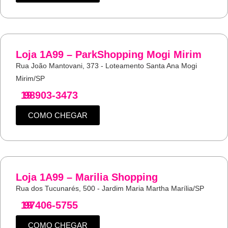
Loja 1A99 – ParkShopping Mogi Mirim
Rua João Mantovani, 373 - Loteamento Santa Ana Mogi
Mirim/SP
19
98903-3473
COMO CHEGAR
Loja 1A99 – Marilia Shopping
Rua dos Tucunarés, 500 - Jardim Maria Martha Marília/SP
19
97406-5755
COMO CHEGAR