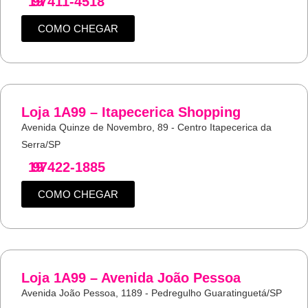
19
97411-4518
COMO CHEGAR
Loja 1A99 – Itapecerica Shopping
Avenida Quinze de Novembro, 89 - Centro Itapecerica da
Serra/SP
19
97422-1885
COMO CHEGAR
Loja 1A99 – Avenida João Pessoa
Avenida João Pessoa, 1189 - Pedregulho Guaratinguetá/SP