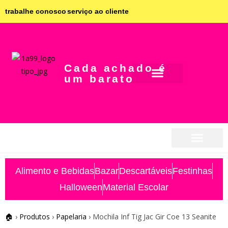
trabalhe conosco
serviço ao cliente
Cada achado é
um barato
seja parceiro
seja parceiro
Alimento e Bebidas
Bazar
Descartáveis
Festinhas
Halloween
Material Escolar
🏠
›
Produtos
›
Papelaria
›
Mochila Inf Tig Jac Gir Coe 13 Seanite