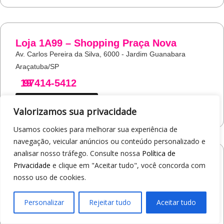
Loja 1A99 – Shopping Praça Nova
Av. Carlos Pereira da Silva, 6000 - Jardim Guanabara
Araçatuba/SP
19
97414-5412
COMO CHEGAR
Valorizamos sua privacidade
Usamos cookies para melhorar sua experiência de
navegação, veicular anúncios ou conteúdo personalizado e
analisar nosso tráfego. Consulte nossa
Política de
Loja 1A99 – Shopping Jaraguá
Privacidade
e clique em "Aceitar tudo", você concorda com
Av. Alberto Benassi, 2270 - Jardim dos Manacás
nosso uso de cookies.
Araraquara/SP
Personalizar
Rejeitar tudo
Aceitar tudo
19
97412-5359
COMO CHEGAR