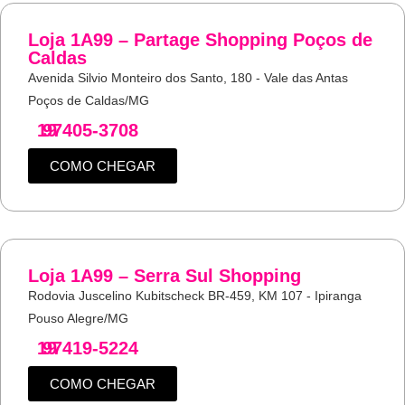
Loja 1A99 – Partage Shopping Poços de
Caldas
Avenida Silvio Monteiro dos Santo, 180 - Vale das Antas
Poços de Caldas/MG
19
97405-3708
COMO CHEGAR
Loja 1A99 – Serra Sul Shopping
Rodovia Juscelino Kubitscheck BR-459, KM 107 - Ipiranga
Pouso Alegre/MG
19
97419-5224
COMO CHEGAR