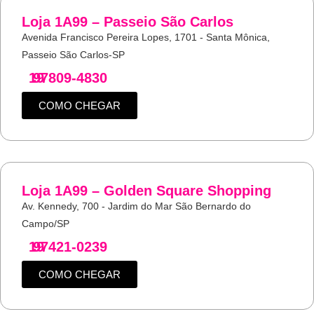
Loja 1A99 – Passeio São Carlos
Avenida Francisco Pereira Lopes, 1701 - Santa Mônica,
Passeio São Carlos-SP
19
97809-4830
COMO CHEGAR
Loja 1A99 – Golden Square Shopping
Av. Kennedy, 700 - Jardim do Mar São Bernardo do
Campo/SP
19
97421-0239
COMO CHEGAR