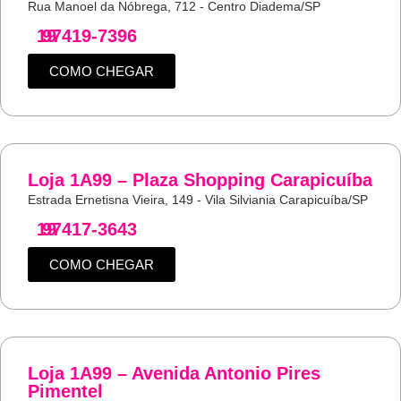
Rua Manoel da Nóbrega, 712 - Centro Diadema/SP
19
97419-7396
COMO CHEGAR
Loja 1A99 – Plaza Shopping Carapicuíba
Estrada Ernetisna Vieira, 149 - Vila Silviania Carapicuíba/SP
19
97417-3643
COMO CHEGAR
Loja 1A99 – Avenida Antonio Pires
Pimentel