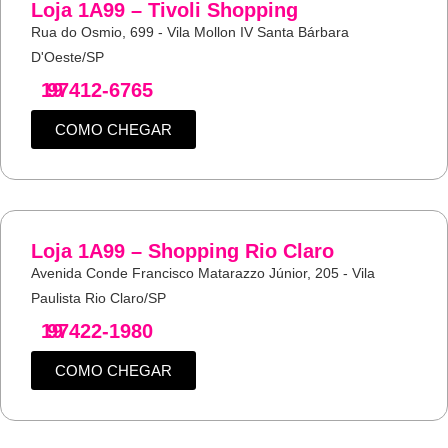
Loja 1A99 – Tivoli Shopping
Rua do Osmio, 699 - Vila Mollon IV Santa Bárbara
D'Oeste/SP
19
97412-6765
COMO CHEGAR
Loja 1A99 – Shopping Rio Claro
Avenida Conde Francisco Matarazzo Júnior, 205 - Vila
Paulista Rio Claro/SP
19
97422-1980
COMO CHEGAR