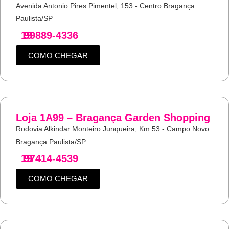
Avenida Antonio Pires Pimentel, 153 - Centro Bragança
Paulista/SP
19
99889-4336
COMO CHEGAR
Loja 1A99 – Bragança Garden Shopping
Rodovia Alkindar Monteiro Junqueira, Km 53 - Campo Novo
Bragança Paulista/SP
19
97414-4539
COMO CHEGAR