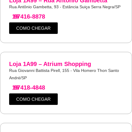
Loja 1A99 – Rua Antonio Gambetta
Rua Antônio Gambetta, 93 - Estância Suiça Serra Negra/SP
19
97416-8878
COMO CHEGAR
Loja 1A99 – Atrium Shopping
Rua Giovanni Battista Pirell, 155 - Vila Homero Thon Santo
André/SP
19
97418-4848
COMO CHEGAR