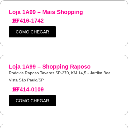
Loja 1A99 – Mais Shopping
19
97416-1742
COMO CHEGAR
Loja 1A99 – Shopping Raposo
Rodovia Raposo Tavares SP-270, KM 14,5 - Jardim Boa
Vista São Paulo/SP
19
97414-0109
COMO CHEGAR