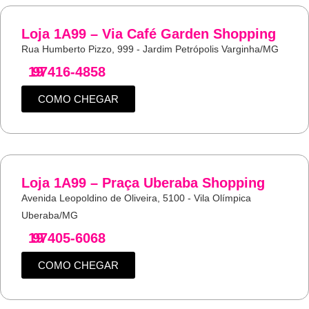
Loja 1A99 – Via Café Garden Shopping
Rua Humberto Pizzo, 999 - Jardim Petrópolis Varginha/MG
19
97416-4858
COMO CHEGAR
Loja 1A99 – Praça Uberaba Shopping
Avenida Leopoldino de Oliveira, 5100 - Vila Olímpica
Uberaba/MG
19
97405-6068
COMO CHEGAR