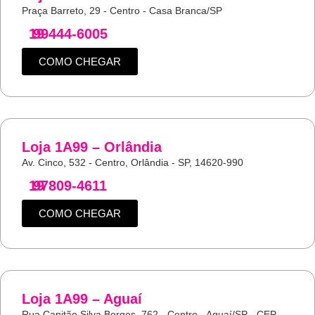
Praça Barreto, 29 - Centro - Casa Branca/SP
19
99444-6005
COMO CHEGAR
Loja 1A99 – Orlândia
Av. Cinco, 532 - Centro, Orlândia - SP, 14620-990
19
97809-4611
COMO CHEGAR
Loja 1A99 – Aguaí
Rua Capitão Silva Borges, 762 - Centro - Aguaí/SP - CEP