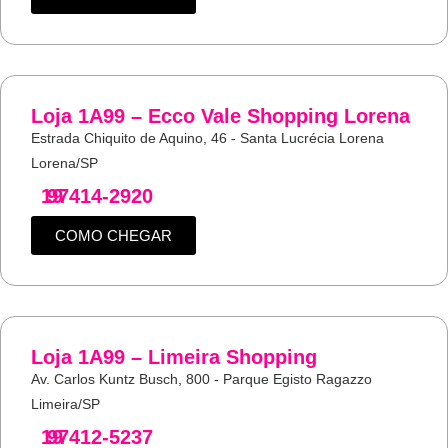
Loja 1A99 – Ecco Vale Shopping Lorena
Estrada Chiquito de Aquino, 46 - Santa Lucrécia Lorena
Lorena/SP
19
97414-2920
COMO CHEGAR
Loja 1A99 – Limeira Shopping
Av. Carlos Kuntz Busch, 800 - Parque Egisto Ragazzo
Limeira/SP
19
97412-5237