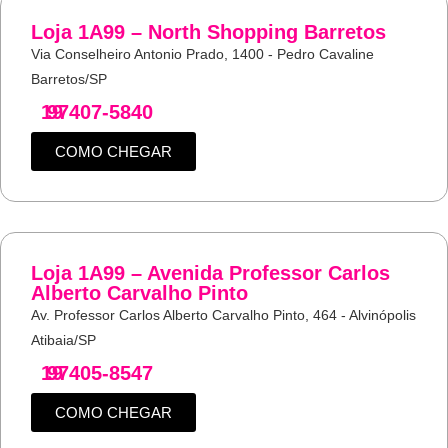
Loja 1A99 – North Shopping Barretos
Via Conselheiro Antonio Prado, 1400 - Pedro Cavaline
Barretos/SP
19
97407-5840
COMO CHEGAR
Loja 1A99 – Avenida Professor Carlos
Alberto Carvalho Pinto
Av. Professor Carlos Alberto Carvalho Pinto, 464 - Alvinópolis
Atibaia/SP
19
97405-8547
COMO CHEGAR