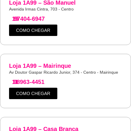
Loja 1A99 – São Manuel
Avenida Irmas Cintra, 703 - Centro
19
97404-6947
COMO CHEGAR
Loja 1A99 – Mairinque
Av Doutor Gaspar Ricardo Junior, 374 - Centro - Mairinque
11
98963-4451
COMO CHEGAR
Loja 1A99 – Casa Branca