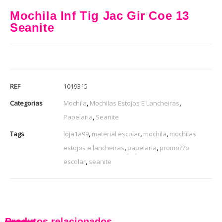
Mochila Inf Tig Jac Gir Coe 13
Seanite
REF
1019315
Categorias
Mochila
,
Mochilas Estojos E Lancheiras
,
Papelaria
,
Seanite
Tags
loja1a99
,
material escolar
,
mochila
,
mochilas
estojos e lancheiras
,
papelaria
,
promo??o
escolar
,
seanite
Produtos relacionados