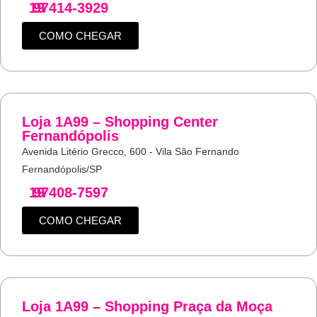
19
97414-3929
COMO CHEGAR
Loja 1A99 – Shopping Center
Fernandópolis
Avenida Litério Grecco, 600 - Vila São Fernando
Fernandópolis/SP
19
97408-7597
COMO CHEGAR
Loja 1A99 – Shopping Praça da Moça