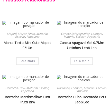
Maped
,
Marca Texto
,
Material
Caneta Esferografica
,
Leonora
,
Escolar
,
Papelaria
Material Escolar
,
Papelaria
Marca Texto Mini Cute Maped
Caneta Apagavel Gel 0.7Mm
C/1Un
Ursinhos Leo&Leo
Leia mais
Leia mais
Borracha
,
Brw
,
Material Escolar
,
Borracha
,
Leonora
,
Material Escolar
,
Papelaria
Papelaria
Borracha Marshmallow Tutti
Borracha Cubo Decorada Pets
Frutti Brw
Leo&Leo