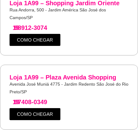
Loja 1A99 – Shopping Jardim Oriente
Rua Andorra, 500 - Jardim América São José dos
Campos/SP
19
98912-3074
COMO CHEGAR
Loja 1A99 – Plaza Avenida Shopping
Avenida José Muniá 4775 - Jardim Redento São José do Rio
Preto/SP
19
97408-0349
COMO CHEGAR