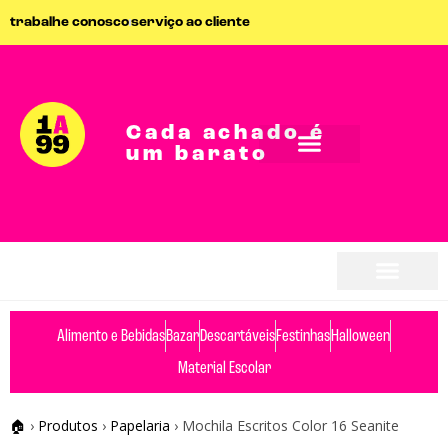
trabalhe conosco
serviço ao cliente
Cada achado é
um barato
Alimento e Bebidas
Bazar
Descartáveis
Festinhas
Halloween
Material Escolar
🏠
›
Produtos
›
Papelaria
›
Mochila Escritos Color 16 Seanite