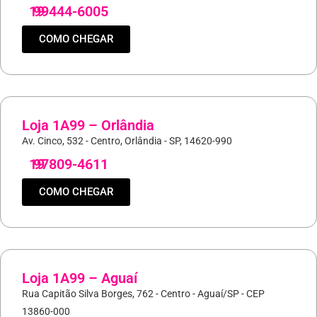
19
99444-6005
COMO CHEGAR
Loja 1A99 – Orlândia
Av. Cinco, 532 - Centro, Orlândia - SP, 14620-990
19
97809-4611
COMO CHEGAR
Loja 1A99 – Aguaí
Rua Capitão Silva Borges, 762 - Centro - Aguaí/SP - CEP
13860-000