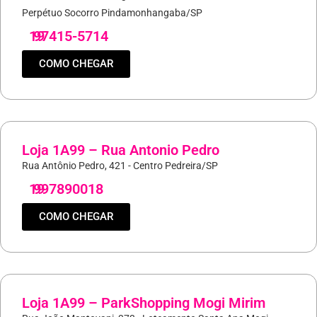
Perpétuo Socorro Pindamonhangaba/SP
19
97415-5714
COMO CHEGAR
Loja 1A99 – Rua Antonio Pedro
Rua Antônio Pedro, 421 - Centro Pedreira/SP
19
997890018
COMO CHEGAR
Loja 1A99 – ParkShopping Mogi Mirim