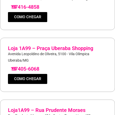
19
97416-4858
COMO CHEGAR
Loja 1A99 – Praça Uberaba Shopping
Avenida Leopoldino de Oliveira, 5100 - Vila Olímpica
Uberaba/MG
19
97405-6068
COMO CHEGAR
Loja1A99 – Rua Prudente Moraes