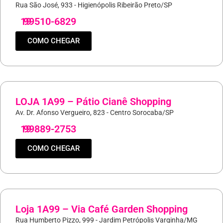
Rua São José, 933 - Higienópolis Ribeirão Preto/SP
19
99510-6829
COMO CHEGAR
LOJA 1A99 – Pátio Cianê Shopping
Av. Dr. Afonso Vergueiro, 823 - Centro Sorocaba/SP
19
99889-2753
COMO CHEGAR
Loja 1A99 – Via Café Garden Shopping
Rua Humberto Pizzo, 999 - Jardim Petrópolis Varginha/MG