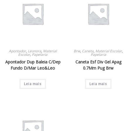
Apontador
,
Leonora
,
Material
Brw
,
Caneta
,
Material Escolar
,
Escolar
,
Papelaria
Papelaria
Apontador Dup Baleia C/Dep
Caneta Esf Div Gel Apag
Fundo D/Mar Leo&Leo
0.7Mm Pug Brw
Leia mais
Leia mais