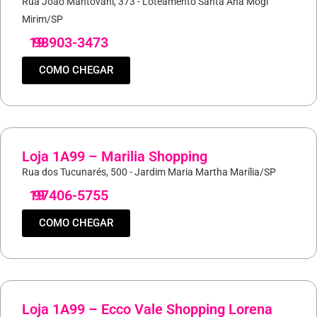
Rua João Mantovani, 373 - Loteamento Santa Ana Mogi
Mirim/SP
19
98903-3473
COMO CHEGAR
Loja 1A99 – Marilia Shopping
Rua dos Tucunarés, 500 - Jardim Maria Martha Marília/SP
19
97406-5755
COMO CHEGAR
Loja 1A99 – Ecco Vale Shopping Lorena