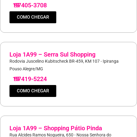
19
97405-3708
COMO CHEGAR
Loja 1A99 – Serra Sul Shopping
Rodovia Juscelino Kubitscheck BR-459, KM 107 - Ipiranga
Pouso Alegre/MG
19
97419-5224
COMO CHEGAR
Loja 1A99 – Shopping Pátio Pinda
Rua Alcides Ramos Nogueira, 650 - Nossa Senhora do