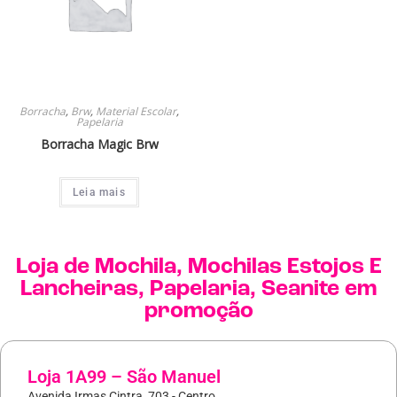
Borracha
,
Brw
,
Material Escolar
,
Papelaria
Borracha Magic Brw
Leia mais
Loja de
Mochila
,
Mochilas Estojos E
Lancheiras
,
Papelaria
,
Seanite
em
promoção
Loja 1A99 – São Manuel
Avenida Irmas Cintra, 703 - Centro