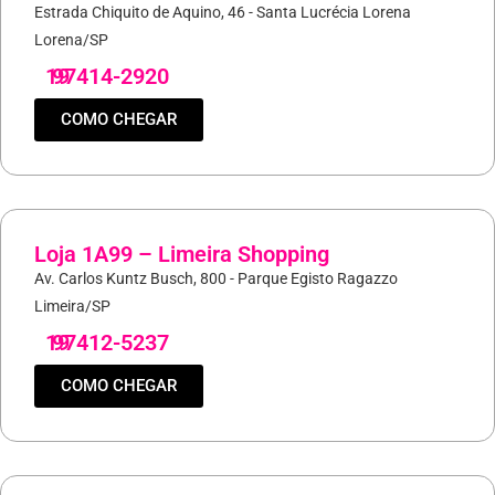
Estrada Chiquito de Aquino, 46 - Santa Lucrécia Lorena
Lorena/SP
19
97414-2920
COMO CHEGAR
Loja 1A99 – Limeira Shopping
Av. Carlos Kuntz Busch, 800 - Parque Egisto Ragazzo
Limeira/SP
19
97412-5237
COMO CHEGAR