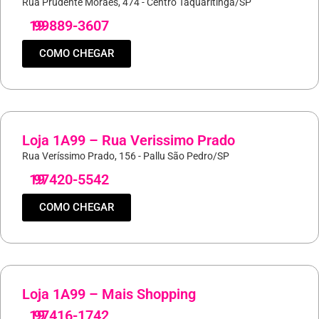
Rua Prudente Moraes, 474 - Centro Taquaritinga/SP
19
99889-3607
COMO CHEGAR
Loja 1A99 – Rua Verissimo Prado
Rua Veríssimo Prado, 156 - Pallu São Pedro/SP
19
97420-5542
COMO CHEGAR
Loja 1A99 – Mais Shopping
19
97416-1742