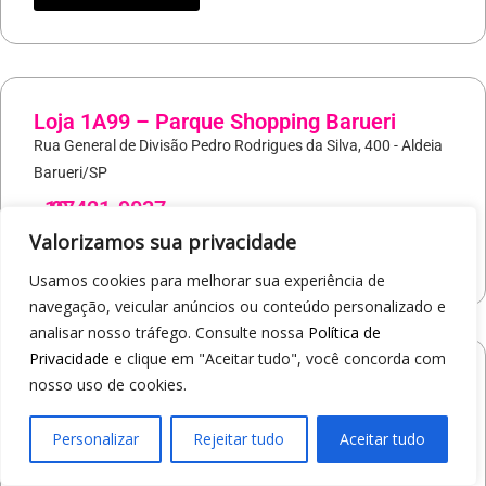
Loja 1A99 – Parque Shopping Barueri
Rua General de Divisão Pedro Rodrigues da Silva, 400 - Aldeia
Barueri/SP
19
97421-9037
Valorizamos sua privacidade
COMO CHEGAR
Usamos cookies para melhorar sua experiência de
navegação, veicular anúncios ou conteúdo personalizado e
analisar nosso tráfego. Consulte nossa
Política de
Privacidade
e clique em "Aceitar tudo", você concorda com
Loja 1A99 – North Shopping Barretos
nosso uso de cookies.
Via Conselheiro Antonio Prado, 1400 - Pedro Cavaline
Barretos/SP
Personalizar
Rejeitar tudo
Aceitar tudo
19
97407-5840