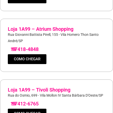
Loja 1A99 – Atrium Shopping
Rua Giovanni Battista Pirell, 155 - Vila Homero Thon Santo
André/SP
19
97418-4848
COMO CHEGAR
Loja 1A99 – Tivoli Shopping
Rua do Osmio, 699 - Vila Mollon IV Santa Bárbara D'Oeste/SP
19
97412-6765