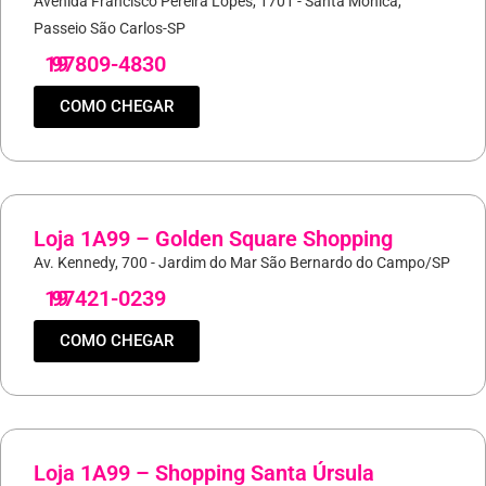
Avenida Francisco Pereira Lopes, 1701 - Santa Mônica,
Passeio São Carlos-SP
19
97809-4830
COMO CHEGAR
Loja 1A99 – Golden Square Shopping
Av. Kennedy, 700 - Jardim do Mar São Bernardo do Campo/SP
19
97421-0239
COMO CHEGAR
Loja 1A99 – Shopping Santa Úrsula