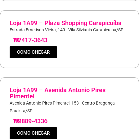
Loja 1A99 – Plaza Shopping Carapicuíba
Estrada Ernetisna Vieira, 149 - Vila Silviania Carapicuíba/SP
19
97417-3643
COMO CHEGAR
Loja 1A99 – Avenida Antonio Pires
Pimentel
Avenida Antonio Pires Pimentel, 153 - Centro Bragança
Paulista/SP
19
99889-4336
COMO CHEGAR