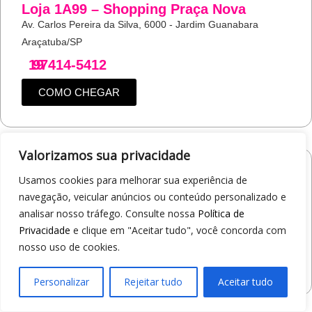
Loja 1A99 – Shopping Praça Nova
Av. Carlos Pereira da Silva, 6000 - Jardim Guanabara
Araçatuba/SP
19
97414-5412
COMO CHEGAR
Valorizamos sua privacidade
Loja 1A99 – Shopping Jaraguá
Usamos cookies para melhorar sua experiência de
Av. Alberto Benassi, 2270 - Jardim dos Manacás
navegação, veicular anúncios ou conteúdo personalizado e
Araraquara/SP
analisar nosso tráfego. Consulte nossa
Política de
Privacidade
e clique em "Aceitar tudo", você concorda com
19
97412-5359
nosso uso de cookies.
COMO CHEGAR
Personalizar
Rejeitar tudo
Aceitar tudo