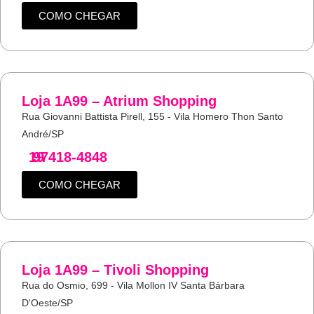
COMO CHEGAR
Loja 1A99 – Atrium Shopping
Rua Giovanni Battista Pirell, 155 - Vila Homero Thon Santo
André/SP
19
97418-4848
COMO CHEGAR
Loja 1A99 – Tivoli Shopping
Rua do Osmio, 699 - Vila Mollon IV Santa Bárbara
D'Oeste/SP