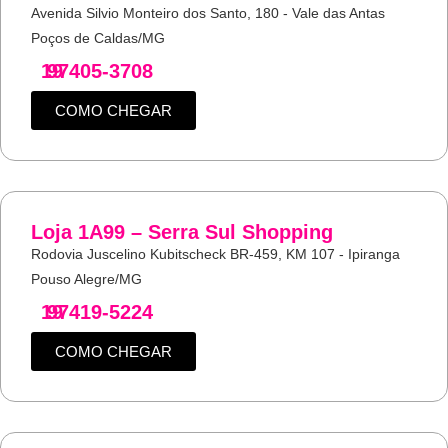
Avenida Silvio Monteiro dos Santo, 180 - Vale das Antas
Poços de Caldas/MG
19
97405-3708
COMO CHEGAR
Loja 1A99 – Serra Sul Shopping
Rodovia Juscelino Kubitscheck BR-459, KM 107 - Ipiranga
Pouso Alegre/MG
19
97419-5224
COMO CHEGAR