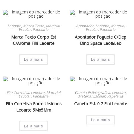
Leonora
,
Marca Texto
,
Material
Apontador
,
Leonora
,
Material
Escolar
,
Papelaria
Escolar
,
Papelaria
Marca Texto Corpo Est
Apontador Foguete C/Dep
C/Aroma Fini Leoarte
Dino Space Leo&Leo
Leia mais
Leia mais
Fita Corretiva
,
Leonora
,
Material
Caneta Esferografica
,
Leonora
,
Escolar
,
Papelaria
Material Escolar
,
Papelaria
Fita Corretiva Form Ursinhos
Caneta Esf. 0.7 Fini Leoarte
Leoarte 5Mx5Mm
Leia mais
Leia mais