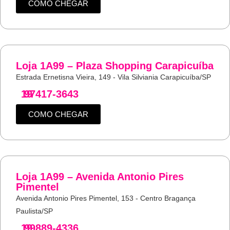
COMO CHEGAR
Loja 1A99 – Plaza Shopping Carapicuíba
Estrada Ernetisna Vieira, 149 - Vila Silviania Carapicuíba/SP
19
97417-3643
COMO CHEGAR
Loja 1A99 – Avenida Antonio Pires
Pimentel
Avenida Antonio Pires Pimentel, 153 - Centro Bragança
Paulista/SP
19
99889-4336