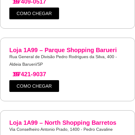
19
97409-0517
COMO CHEGAR
Loja 1A99 – Parque Shopping Barueri
Rua General de Divisão Pedro Rodrigues da Silva, 400 -
Aldeia Barueri/SP
19
97421-9037
COMO CHEGAR
Loja 1A99 – North Shopping Barretos
Via Conselheiro Antonio Prado, 1400 - Pedro Cavaline