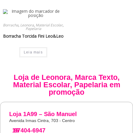
Borracha
,
Leonora
,
Material Escolar
,
Papelaria
Borracha Torcida Fini Leo&Leo
Leia mais
Loja de
Leonora
,
Marca Texto
,
Material Escolar
,
Papelaria
em
promoção
Loja 1A99 – São Manuel
Avenida Irmas Cintra, 703 - Centro
19
97404-6947