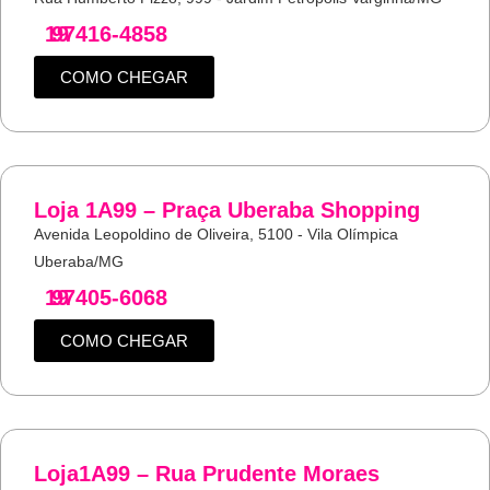
19
97416-4858
COMO CHEGAR
Loja 1A99 – Praça Uberaba Shopping
Avenida Leopoldino de Oliveira, 5100 - Vila Olímpica
Uberaba/MG
19
97405-6068
COMO CHEGAR
Loja1A99 – Rua Prudente Moraes