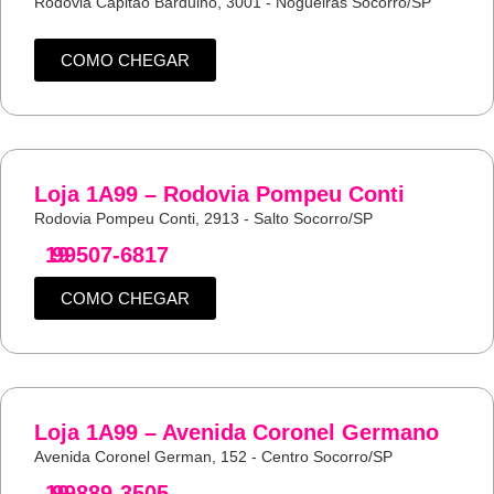
Rodovia Capitão Barduino, 3001 - Nogueiras Socorro/SP
COMO CHEGAR
Loja 1A99 – Rodovia Pompeu Conti
Rodovia Pompeu Conti, 2913 - Salto Socorro/SP
19
99507-6817
COMO CHEGAR
Loja 1A99 – Avenida Coronel Germano
Avenida Coronel German, 152 - Centro Socorro/SP
19
99889-3505