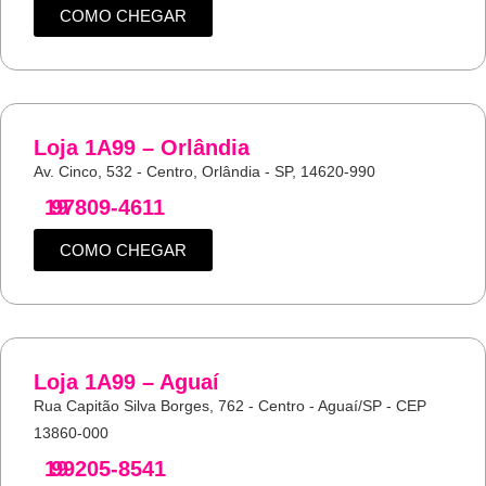
COMO CHEGAR
Loja 1A99 – Orlândia
Av. Cinco, 532 - Centro, Orlândia - SP, 14620-990
19
97809-4611
COMO CHEGAR
Loja 1A99 – Aguaí
Rua Capitão Silva Borges, 762 - Centro - Aguaí/SP - CEP
13860-000
19
99205-8541