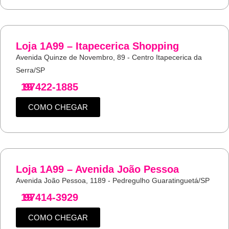
Loja 1A99 – Itapecerica Shopping
Avenida Quinze de Novembro, 89 - Centro Itapecerica da
Serra/SP
19
97422-1885
COMO CHEGAR
Loja 1A99 – Avenida João Pessoa
Avenida João Pessoa, 1189 - Pedregulho Guaratinguetá/SP
19
97414-3929
COMO CHEGAR