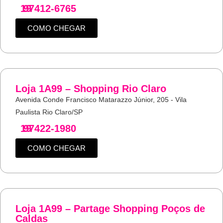
19
97412-6765
COMO CHEGAR
Loja 1A99 – Shopping Rio Claro
Avenida Conde Francisco Matarazzo Júnior, 205 - Vila
Paulista Rio Claro/SP
19
97422-1980
COMO CHEGAR
Loja 1A99 – Partage Shopping Poços de
Caldas