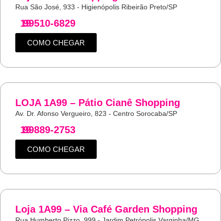
Rua São José, 933 - Higienópolis Ribeirão Preto/SP
19
99510-6829
COMO CHEGAR
LOJA 1A99 – Pátio Cianê Shopping
Av. Dr. Afonso Vergueiro, 823 - Centro Sorocaba/SP
19
99889-2753
COMO CHEGAR
Loja 1A99 – Via Café Garden Shopping
Rua Humberto Pizzo, 999 - Jardim Petrópolis Varginha/MG