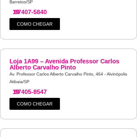
Barretos/SP
19
97407-5840
COMO CHEGAR
Loja 1A99 – Avenida Professor Carlos
Alberto Carvalho Pinto
Av. Professor Carlos Alberto Carvalho Pinto, 464 - Alvinópolis
Atibaia/SP
19
97405-8547
COMO CHEGAR