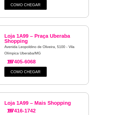
COMO CHEGAR
Loja 1A99 – Praça Uberaba
Shopping
Avenida Leopoldino de Oliveira, 5100 - Vila
Olímpica Uberaba/MG
19
97405-6068
COMO CHEGAR
Loja 1A99 – Mais Shopping
19
97416-1742