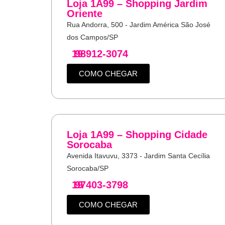
Loja 1A99 – Shopping Jardim
Oriente
Rua Andorra, 500 - Jardim América São José
dos Campos/SP
19
98912-3074
COMO CHEGAR
Loja 1A99 – Shopping Cidade
Sorocaba
Avenida Itavuvu, 3373 - Jardim Santa Cecília
Sorocaba/SP
19
97403-3798
COMO CHEGAR