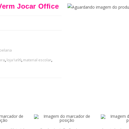
erm Jocar Office
pelaria
ora
,
loja1a99
,
material escolar
,