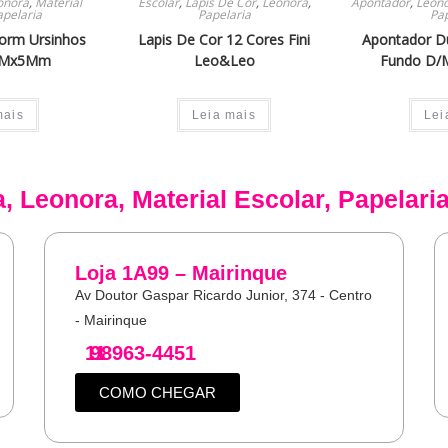
onora
,
Material
Escolar
,
Lapis De Cor
,
Leonora
,
Apontador
,
Leon
apelaria
Papelaria
Pap
Form Ursinhos
Lapis De Cor 12 Cores Fini
Apontador D
 5Mx5Mm
Leo&Leo
Fundo D/
mais
Leia mais
Lei
a
,
Leonora
,
Material Escolar
,
Papelari
Loja 1A99 – Mairinque
Av Doutor Gaspar Ricardo Junior, 374 - Centro
- Mairinque
11
98963-4451
COMO CHEGAR