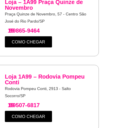
Loja – 1A99 Praça Quinze de
Novembro
Praça Quinze de Novembro, 57 - Centro São
José do Rio Pardo/SP
19
99865-9464
COMO CHEGAR
Loja 1A99 – Rodovia Pompeu
Conti
Rodovia Pompeu Conti, 2913 - Salto
Socorro/SP
19
99507-6817
COMO CHEGAR