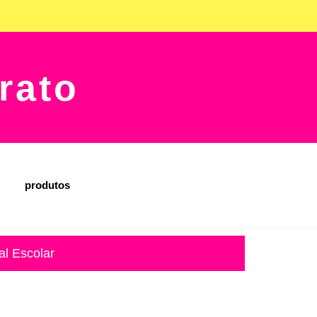
rato
produtos
al Escolar