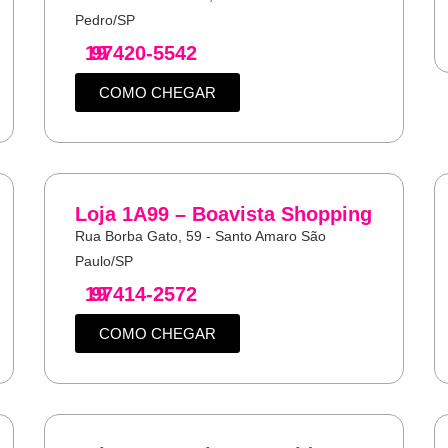
Pedro/SP
19
97420-5542
COMO CHEGAR
Loja 1A99 – Boavista Shopping
Rua Borba Gato, 59 - Santo Amaro São
Paulo/SP
19
97414-2572
COMO CHEGAR