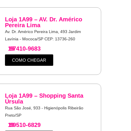
Loja 1A99 – AV. Dr. Américo
Pereira Lima
Av. Dr. Américo Pereira Lima, 493 Jardim
Lavínia - Mococa/SP CEP: 13736-260
19
97410-9683
COMO CHEGAR
Loja 1A99 – Shopping Santa
Úrsula
Rua São José, 933 - Higienópolis Ribeirão
Preto/SP
19
99510-6829