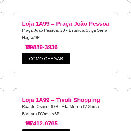
Loja 1A99 – Praça João Pessoa
Praça João Pessoa, 28 - Estância Suiça Serra
Negra/SP
19
99889-3936
COMO CHEGAR
Loja 1A99 – Tivoli Shopping
Rua do Osmio, 699 - Vila Mollon IV Santa
Bárbara D'Oeste/SP
19
97412-6765