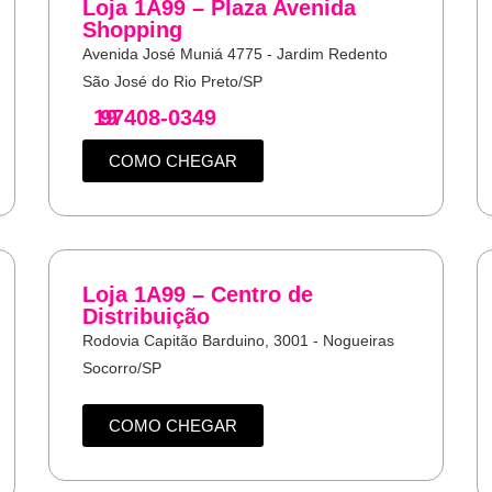
Loja 1A99 – Plaza Avenida
Shopping
Avenida José Muniá 4775 - Jardim Redento
São José do Rio Preto/SP
19
97408-0349
COMO CHEGAR
Loja 1A99 – Centro de
Distribuição
Rodovia Capitão Barduino, 3001 - Nogueiras
Socorro/SP
COMO CHEGAR