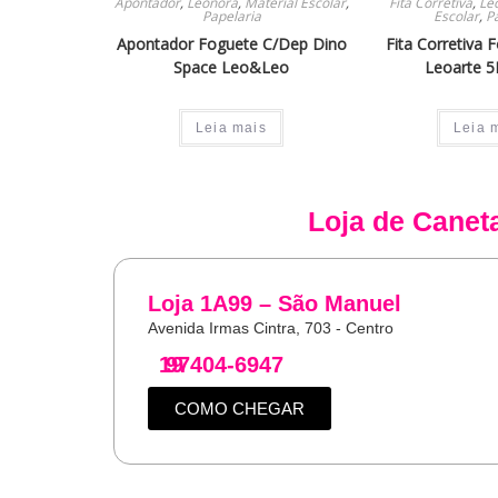
Apontador
,
Leonora
,
Material Escolar
,
Fita Corretiva
,
Le
Papelaria
Escolar
,
P
Apontador Foguete C/Dep Dino
Fita Corretiva 
Space Leo&Leo
Leoarte
Leia mais
Leia 
Loja de
Canet
Loja 1A99 – São Manuel
Avenida Irmas Cintra, 703 - Centro
19
97404-6947
COMO CHEGAR