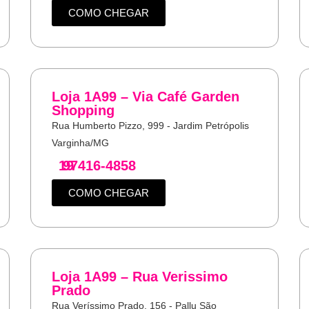
COMO CHEGAR
Loja 1A99 – Via Café Garden
Shopping
Rua Humberto Pizzo, 999 - Jardim Petrópolis
Varginha/MG
19
97416-4858
COMO CHEGAR
Loja 1A99 – Rua Verissimo
Prado
Rua Veríssimo Prado, 156 - Pallu São