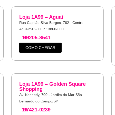
Loja 1A99 – Aguaí
Rua Capitão Silva Borges, 762 - Centro -
Aguaí/SP - CEP 13860-000
19
99205-8541
COMO CHEGAR
Loja 1A99 – Golden Square
Shopping
Av. Kennedy, 700 - Jardim do Mar São
Bernardo do Campo/SP
19
97421-0239