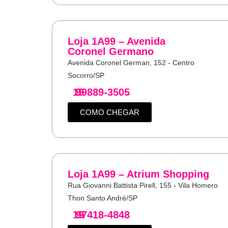
Loja 1A99 – Avenida
Coronel Germano
Avenida Coronel German, 152 - Centro
Socorro/SP
19
99889-3505
COMO CHEGAR
Loja 1A99 – Atrium Shopping
Rua Giovanni Battista Pirell, 155 - Vila Homero
Thon Santo André/SP
19
97418-4848