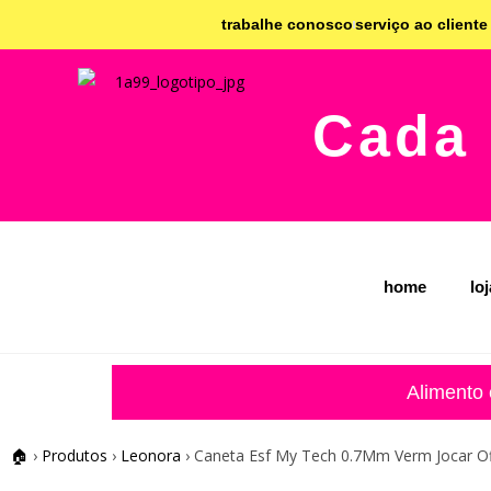
trabalhe conosco
serviço ao cliente
Cada 
home
lo
Alimento
🏠
›
Produtos
›
Leonora
›
Caneta Esf My Tech 0.7Mm Verm Jocar Of