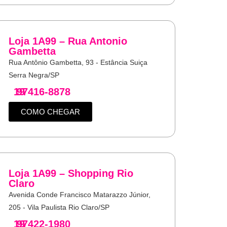
Loja 1A99 – Rua Antonio
Gambetta
Rua Antônio Gambetta, 93 - Estância Suiça
Serra Negra/SP
19
97416-8878
COMO CHEGAR
Loja 1A99 – Shopping Rio
Claro
Avenida Conde Francisco Matarazzo Júnior,
205 - Vila Paulista Rio Claro/SP
19
97422-1980