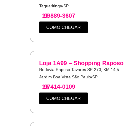
Taquaritinga/SP
19
99889-3607
COMO CHEGAR
Loja 1A99 – Shopping Raposo
Rodovia Raposo Tavares SP-270, KM 14,5 -
Jardim Boa Vista São Paulo/SP
19
97414-0109
COMO CHEGAR