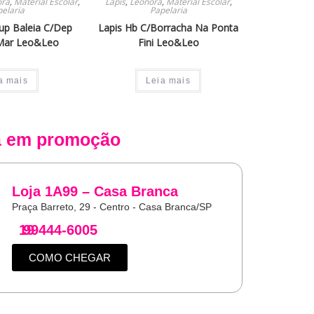
ora
,
Material Escolar
,
Lapis
,
Leonora
,
Material Escolar
,
elaria
Papelaria
up Baleia C/Dep
Lapis Hb C/Borracha Na Ponta
Mar Leo&Leo
Fini Leo&Leo
a mais
Leia mais
a
em promoção
Loja 1A99 – Casa Branca
Praça Barreto, 29 - Centro - Casa Branca/SP
19
99444-6005
COMO CHEGAR