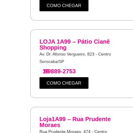
COMO CHEGAR
LOJA 1A99 – Pátio Cianê
Shopping
Av. Dr. Afonso Vergueiro, 823 - Centro
Sorocaba/SP
19
99889-2753
COMO CHEGAR
Loja1A99 – Rua Prudente
Moraes
Rua Prudente Moraes, 474 - Centro