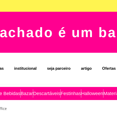
achado é um ba
jas
institucional
seja parceiro
artigo
Ofertas
 e Bebidas
Bazar
Descartáveis
Festinhas
Halloween
Materi
fice