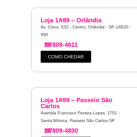
Loja 1A99 – Orlândia
Av. Cinco, 532 - Centro, Orlândia - SP, 14620-
990
19
97809-4611
COMO CHEGAR
Loja 1A99 – Passeio São
Carlos
Avenida Francisco Pereira Lopes, 1701 -
Santa Mônica, Passeio São Carlos-SP
19
97809-4830