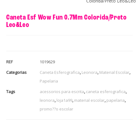
Colorida/Preto Leo&Leo
Caneta Esf Wow Fun 0.7Mm Colorida/Preto
Leo&Leo
REF
1019629
Categorias
Caneta Esferografica
,
Leonora
,
Material Escolar
,
Papelaria
Tags
acessorios para escrita
,
caneta esferografica
,
leonora
,
loja1a99
,
material escolar
,
papelaria
,
promo??o escolar