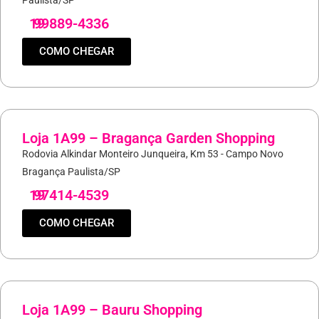
Paulista/SP
19
99889-4336
COMO CHEGAR
Loja 1A99 – Bragança Garden Shopping
Rodovia Alkindar Monteiro Junqueira, Km 53 - Campo Novo
Bragança Paulista/SP
19
97414-4539
COMO CHEGAR
Loja 1A99 – Bauru Shopping