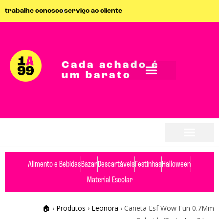
trabalhe conosco
serviço ao cliente
Cada achado é
um barato
Alimento e Bebidas
Bazar
Descartáveis
Festinhas
Halloween
Material Escolar
🏠
›
Produtos
›
Leonora
›
Caneta Esf Wow Fun 0.7Mm