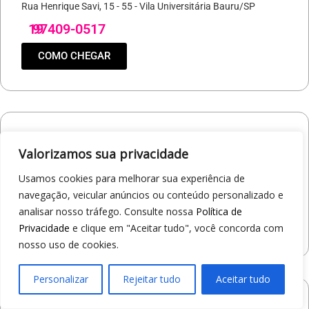
Rua Henrique Savi, 15 - 55 - Vila Universitária Bauru/SP
19
97409-0517
COMO CHEGAR
Loja 1A99 – Parque Shopping Barueri
Valorizamos sua privacidade
Rua General de Divisão Pedro Rodrigues da Silva, 400 - Aldeia
Barueri/SP
Usamos cookies para melhorar sua experiência de
19
97421-9037
navegação, veicular anúncios ou conteúdo personalizado e
analisar nosso tráfego. Consulte nossa
Política de
COMO CHEGAR
Privacidade
e clique em "Aceitar tudo", você concorda com
nosso uso de cookies.
Personalizar
Rejeitar tudo
Aceitar tudo
Loja 1A99 – North Shopping Barretos