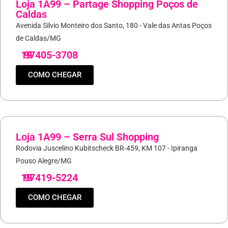
Loja 1A99 – Partage Shopping Poços de
Caldas
Avenida Silvio Monteiro dos Santo, 180 - Vale das Antas Poços
de Caldas/MG
19
97405-3708
COMO CHEGAR
Loja 1A99 – Serra Sul Shopping
Rodovia Juscelino Kubitscheck BR-459, KM 107 - Ipiranga
Pouso Alegre/MG
19
97419-5224
COMO CHEGAR