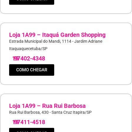
Loja 1A99 – Itaquá Garden Shopping
Estrada Municipal do Mandi, 1114 - Jardim Adriane
Itaquaquecetuba/SP
19
97402-4348
COMO CHEGAR
Loja 1A99 – Rua Rui Barbosa
Rua Rui Barbosa, 430 - Santa Cruz Itapira/SP
19
97411-4518