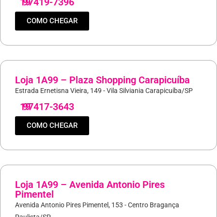
19
97419-7396
COMO CHEGAR
Loja 1A99 – Plaza Shopping Carapicuíba
Estrada Ernetisna Vieira, 149 - Vila Silviania Carapicuíba/SP
19
97417-3643
COMO CHEGAR
Loja 1A99 – Avenida Antonio Pires
Pimentel
Avenida Antonio Pires Pimentel, 153 - Centro Bragança