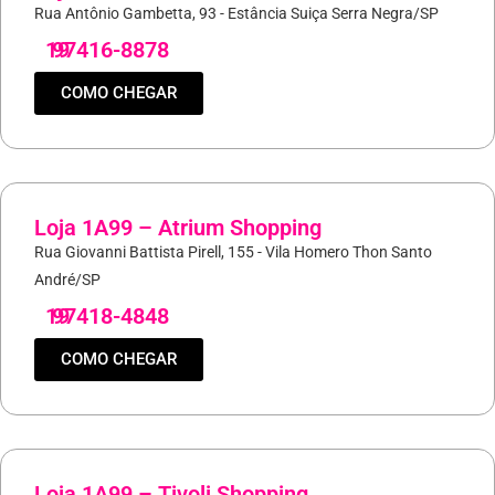
Rua Antônio Gambetta, 93 - Estância Suiça Serra Negra/SP
19
97416-8878
COMO CHEGAR
Loja 1A99 – Atrium Shopping
Rua Giovanni Battista Pirell, 155 - Vila Homero Thon Santo
André/SP
19
97418-4848
COMO CHEGAR
Loja 1A99 – Tivoli Shopping