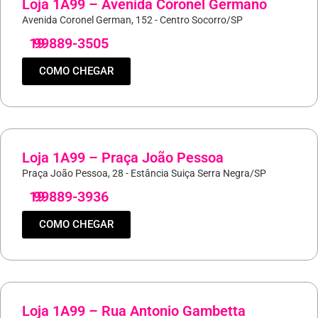
Loja 1A99 – Avenida Coronel Germano
Avenida Coronel German, 152 - Centro Socorro/SP
19
99889-3505
COMO CHEGAR
Loja 1A99 – Praça João Pessoa
Praça João Pessoa, 28 - Estância Suiça Serra Negra/SP
19
99889-3936
COMO CHEGAR
Loja 1A99 – Rua Antonio Gambetta