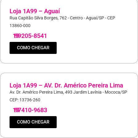
Loja 1A99 – Aguaí
Rua Capitão Silva Borges, 762 - Centro - Aguaí/SP - CEP
13860-000
19
99205-8541
COMO CHEGAR
Loja 1A99 – AV. Dr. Américo Pereira Lima
Av. Dr. Américo Pereira Lima, 493 Jardim Lavínia - Mococa/SP
CEP: 13736-260
19
97410-9683
COMO CHEGAR