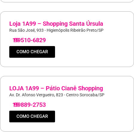
Loja 1A99 – Shopping Santa Úrsula
Rua São José, 933 - Higienópolis Ribeirão Preto/SP
19
99510-6829
COMO CHEGAR
LOJA 1A99 – Pátio Cianê Shopping
Av. Dr. Afonso Vergueiro, 823 - Centro Sorocaba/SP
19
99889-2753
COMO CHEGAR