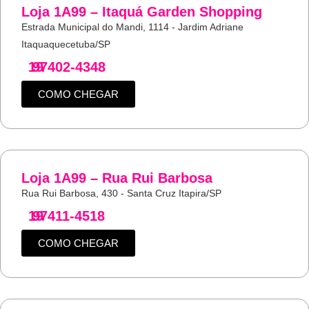
Loja 1A99 – Itaquá Garden Shopping
Estrada Municipal do Mandi, 1114 - Jardim Adriane
Itaquaquecetuba/SP
19
97402-4348
COMO CHEGAR
Loja 1A99 – Rua Rui Barbosa
Rua Rui Barbosa, 430 - Santa Cruz Itapira/SP
19
97411-4518
COMO CHEGAR