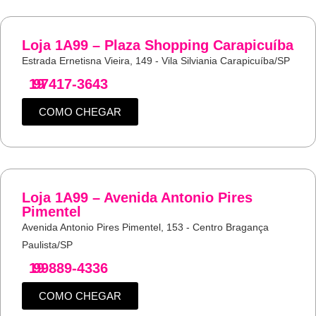
Loja 1A99 – Plaza Shopping Carapicuíba
Estrada Ernetisna Vieira, 149 - Vila Silviania Carapicuíba/SP
19
97417-3643
COMO CHEGAR
Loja 1A99 – Avenida Antonio Pires
Pimentel
Avenida Antonio Pires Pimentel, 153 - Centro Bragança
Paulista/SP
19
99889-4336
COMO CHEGAR