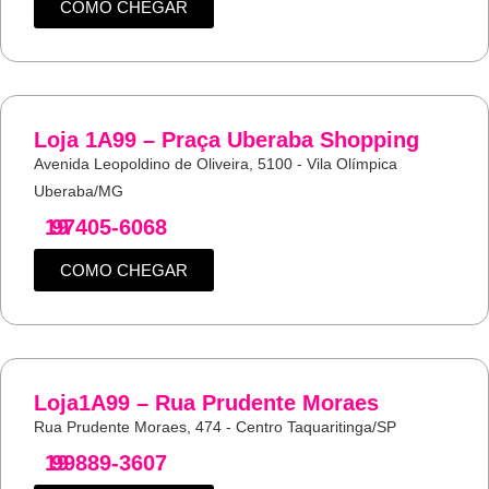
COMO CHEGAR
Loja 1A99 – Praça Uberaba Shopping
Avenida Leopoldino de Oliveira, 5100 - Vila Olímpica
Uberaba/MG
19
97405-6068
COMO CHEGAR
Loja1A99 – Rua Prudente Moraes
Rua Prudente Moraes, 474 - Centro Taquaritinga/SP
19
99889-3607