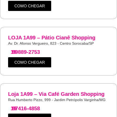
COMO CHEGAR
LOJA 1A99 – Pátio Cianê Shopping
Av. Dr. Afonso Vergueiro, 823 - Centro Sorocaba/SP
19
99889-2753
COMO CHEGAR
Loja 1A99 – Via Café Garden Shopping
Rua Humberto Pizzo, 999 - Jardim Petrópolis Varginha/MG
19
97416-4858