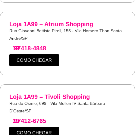
Loja 1A99 – Atrium Shopping
Rua Giovanni Battista Pirell, 155 - Vila Homero Thon Santo
André/SP
19
97418-4848
COMO CHEGAR
Loja 1A99 – Tivoli Shopping
Rua do Osmio, 699 - Vila Mollon IV Santa Bárbara
D'Oeste/SP
19
97412-6765
COMO CHEGAR