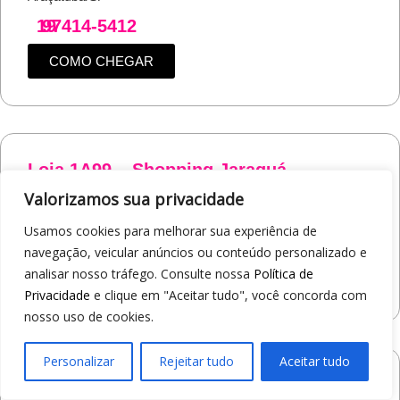
19
97414-5412
COMO CHEGAR
Loja 1A99 – Shopping Jaraguá
Av. Alberto Benassi, 2270 - Jardim dos Manacás
Valorizamos sua privacidade
Araraquara/SP
Usamos cookies para melhorar sua experiência de
19
97412-5359
navegação, veicular anúncios ou conteúdo personalizado e
analisar nosso tráfego. Consulte nossa
Política de
COMO CHEGAR
Privacidade
e clique em "Aceitar tudo", você concorda com
nosso uso de cookies.
Personalizar
Rejeitar tudo
Aceitar tudo
Loja 1A99 – Avenida Monte Sião