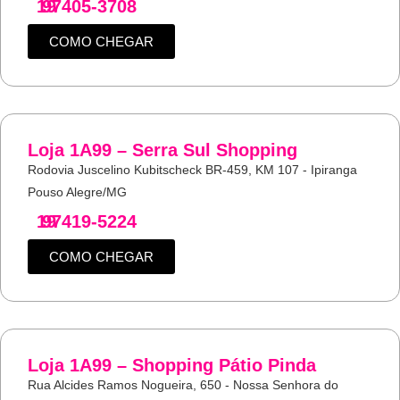
19
97405-3708
COMO CHEGAR
Loja 1A99 – Serra Sul Shopping
Rodovia Juscelino Kubitscheck BR-459, KM 107 - Ipiranga
Pouso Alegre/MG
19
97419-5224
COMO CHEGAR
Loja 1A99 – Shopping Pátio Pinda
Rua Alcides Ramos Nogueira, 650 - Nossa Senhora do