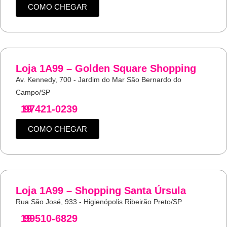
COMO CHEGAR
Loja 1A99 – Golden Square Shopping
Av. Kennedy, 700 - Jardim do Mar São Bernardo do
Campo/SP
19
97421-0239
COMO CHEGAR
Loja 1A99 – Shopping Santa Úrsula
Rua São José, 933 - Higienópolis Ribeirão Preto/SP
19
99510-6829