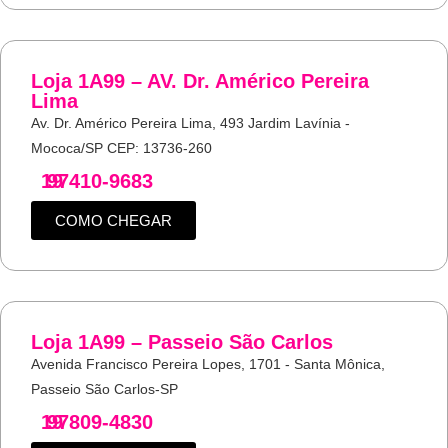
Loja 1A99 – AV. Dr. Américo Pereira
Lima
Av. Dr. Américo Pereira Lima, 493 Jardim Lavínia -
Mococa/SP CEP: 13736-260
19
97410-9683
COMO CHEGAR
Loja 1A99 – Passeio São Carlos
Avenida Francisco Pereira Lopes, 1701 - Santa Mônica,
Passeio São Carlos-SP
19
97809-4830