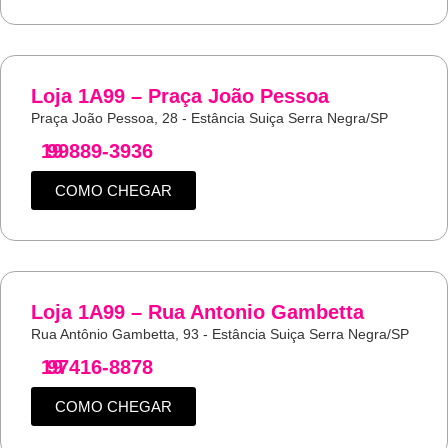
Loja 1A99 – Praça João Pessoa
Praça João Pessoa, 28 - Estância Suiça Serra Negra/SP
19
99889-3936
COMO CHEGAR
Loja 1A99 – Rua Antonio Gambetta
Rua Antônio Gambetta, 93 - Estância Suiça Serra Negra/SP
19
97416-8878
COMO CHEGAR