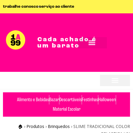
trabalhe conosco
serviço ao cliente
Cada achado é
um barato
seja parceiro
seja parceiro
Alimento e Bebidas
Bazar
Descartáveis
Festinhas
Halloween
Material Escolar
🏠
›
Produtos
›
Brinquedos
›
SLIME TRADICIONAL COLOR