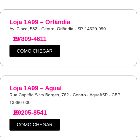
Loja 1A99 – Orlândia
Av. Cinco, 532 - Centro, Orlândia - SP, 14620-990
19
97809-4611
COMO CHEGAR
Loja 1A99 – Aguaí
Rua Capitão Silva Borges, 762 - Centro - Aguaí/SP - CEP
13860-000
19
99205-8541
COMO CHEGAR