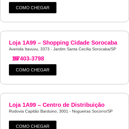
COMO CHEGAR
Loja 1A99 – Shopping Cidade Sorocaba
Avenida Itavuvu, 3373 - Jardim Santa Cecília Sorocaba/SP
19
97403-3798
COMO CHEGAR
Loja 1A99 – Centro de Distribuição
Rodovia Capitão Barduino, 3001 - Nogueiras Socorro/SP
COMO CHEGAR