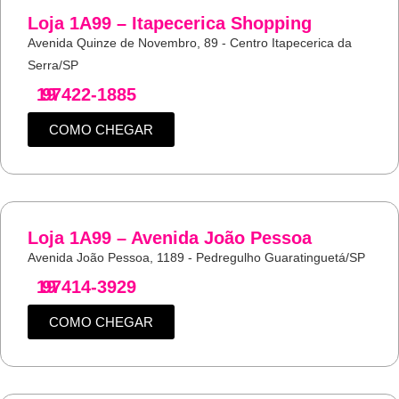
Loja 1A99 – Itapecerica Shopping
Avenida Quinze de Novembro, 89 - Centro Itapecerica da
Serra/SP
19
97422-1885
COMO CHEGAR
Loja 1A99 – Avenida João Pessoa
Avenida João Pessoa, 1189 - Pedregulho Guaratinguetá/SP
19
97414-3929
COMO CHEGAR