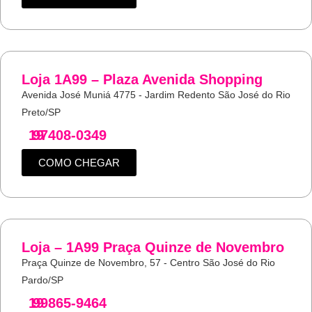
Loja 1A99 – Plaza Avenida Shopping
Avenida José Muniá 4775 - Jardim Redento São José do Rio
Preto/SP
19
97408-0349
COMO CHEGAR
Loja – 1A99 Praça Quinze de Novembro
Praça Quinze de Novembro, 57 - Centro São José do Rio
Pardo/SP
19
99865-9464