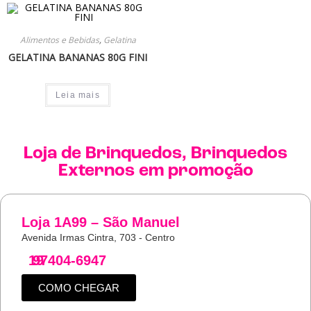
Alimentos e Bebidas
,
Gelatina
GELATINA BANANAS 80G FINI
Leia mais
Loja de
Brinquedos
,
Brinquedos
Externos
em promoção
Loja 1A99 – São Manuel
Avenida Irmas Cintra, 703 - Centro
19
97404-6947
COMO CHEGAR