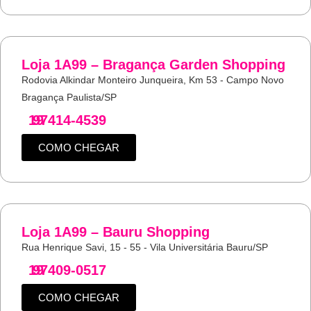
Loja 1A99 – Bragança Garden Shopping
Rodovia Alkindar Monteiro Junqueira, Km 53 - Campo Novo
Bragança Paulista/SP
19
97414-4539
COMO CHEGAR
Loja 1A99 – Bauru Shopping
Rua Henrique Savi, 15 - 55 - Vila Universitária Bauru/SP
19
97409-0517
COMO CHEGAR