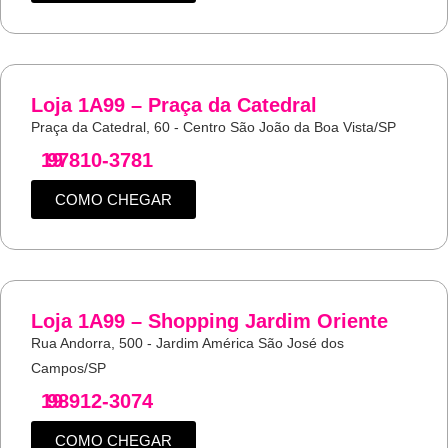
Loja 1A99 – Praça da Catedral
Praça da Catedral, 60 - Centro São João da Boa Vista/SP
19
97810-3781
COMO CHEGAR
Loja 1A99 – Shopping Jardim Oriente
Rua Andorra, 500 - Jardim América São José dos
Campos/SP
19
98912-3074
COMO CHEGAR