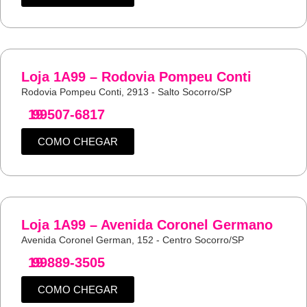
Loja 1A99 – Rodovia Pompeu Conti
Rodovia Pompeu Conti, 2913 - Salto Socorro/SP
19
99507-6817
COMO CHEGAR
Loja 1A99 – Avenida Coronel Germano
Avenida Coronel German, 152 - Centro Socorro/SP
19
99889-3505
COMO CHEGAR