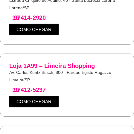
Estrada Chiquito de Aquino, 46 - Santa Lucrécia Lorena
Lorena/SP
19
97414-2920
COMO CHEGAR
Loja 1A99 – Limeira Shopping
Av. Carlos Kuntz Busch, 800 - Parque Egisto Ragazzo
Limeira/SP
19
97412-5237
COMO CHEGAR