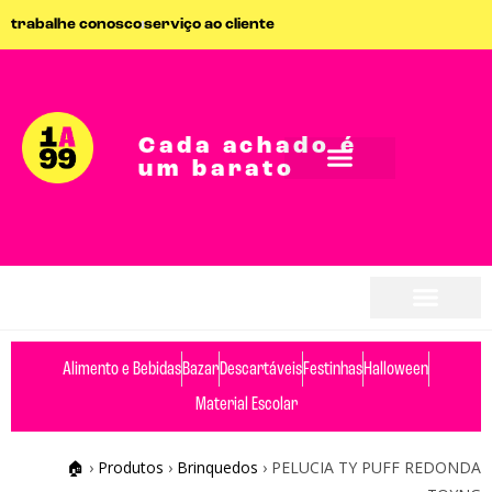
trabalhe conosco
serviço ao cliente
Cada achado é
um barato
Alimento e Bebidas
Bazar
Descartáveis
Festinhas
Halloween
Material Escolar
🏠
›
Produtos
›
Brinquedos
›
PELUCIA TY PUFF REDONDA