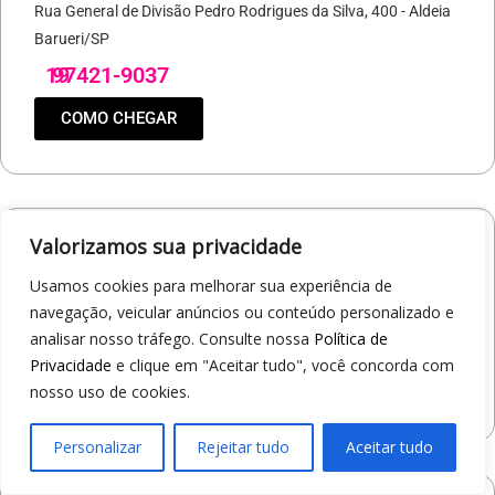
Rua General de Divisão Pedro Rodrigues da Silva, 400 - Aldeia
Barueri/SP
19
97421-9037
COMO CHEGAR
Valorizamos sua privacidade
Loja 1A99 – North Shopping Barretos
Via Conselheiro Antonio Prado, 1400 - Pedro Cavaline
Usamos cookies para melhorar sua experiência de
Barretos/SP
navegação, veicular anúncios ou conteúdo personalizado e
analisar nosso tráfego. Consulte nossa
Política de
19
97407-5840
Privacidade
e clique em "Aceitar tudo", você concorda com
COMO CHEGAR
nosso uso de cookies.
Personalizar
Rejeitar tudo
Aceitar tudo