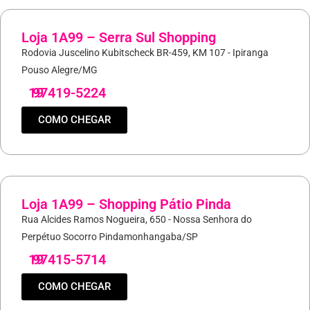
Loja 1A99 – Serra Sul Shopping
Rodovia Juscelino Kubitscheck BR-459, KM 107 - Ipiranga
Pouso Alegre/MG
19
97419-5224
COMO CHEGAR
Loja 1A99 – Shopping Pátio Pinda
Rua Alcides Ramos Nogueira, 650 - Nossa Senhora do
Perpétuo Socorro Pindamonhangaba/SP
19
97415-5714
COMO CHEGAR