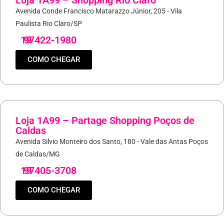
Loja 1A99 – Shopping Rio Claro
Avenida Conde Francisco Matarazzo Júnior, 205 - Vila
Paulista Rio Claro/SP
19
97422-1980
COMO CHEGAR
Loja 1A99 – Partage Shopping Poços de
Caldas
Avenida Silvio Monteiro dos Santo, 180 - Vale das Antas Poços
de Caldas/MG
19
97405-3708
COMO CHEGAR