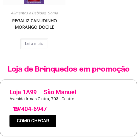
Alimentos e Bebidas
,
Goma
REGALIZ CANUDINHO
MORANGO DOCILE
Leia mais
Loja de
Brinquedos
em promoção
Loja 1A99 – São Manuel
Avenida Irmas Cintra, 703 - Centro
19
97404-6947
COMO CHEGAR