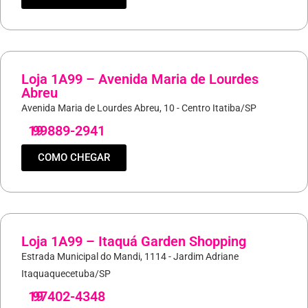
Loja 1A99 – Avenida Maria de Lourdes
Abreu
Avenida Maria de Lourdes Abreu, 10 - Centro Itatiba/SP
19
99889-2941
COMO CHEGAR
Loja 1A99 – Itaquá Garden Shopping
Estrada Municipal do Mandi, 1114 - Jardim Adriane
Itaquaquecetuba/SP
19
97402-4348