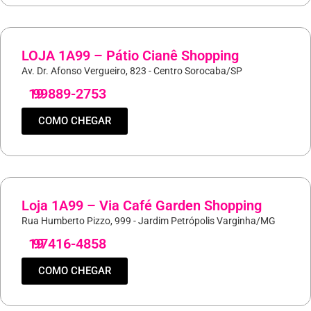
LOJA 1A99 – Pátio Cianê Shopping
Av. Dr. Afonso Vergueiro, 823 - Centro Sorocaba/SP
19
99889-2753
COMO CHEGAR
Loja 1A99 – Via Café Garden Shopping
Rua Humberto Pizzo, 999 - Jardim Petrópolis Varginha/MG
19
97416-4858
COMO CHEGAR