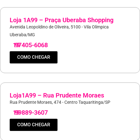
Loja 1A99 – Praça Uberaba Shopping
Avenida Leopoldino de Oliveira, 5100 - Vila Olímpica
Uberaba/MG
19
97405-6068
COMO CHEGAR
Loja1A99 – Rua Prudente Moraes
Rua Prudente Moraes, 474 - Centro Taquaritinga/SP
19
99889-3607
COMO CHEGAR