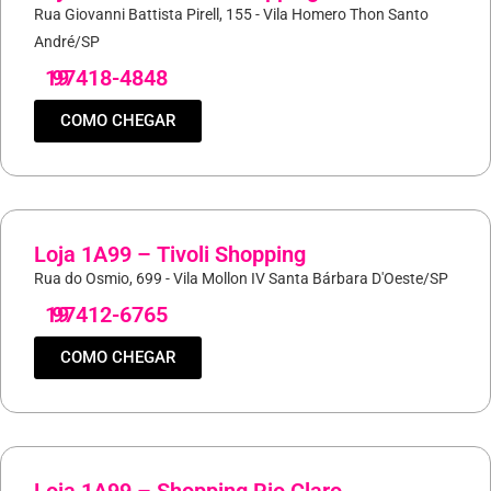
Rua Giovanni Battista Pirell, 155 - Vila Homero Thon Santo
André/SP
19
97418-4848
COMO CHEGAR
Loja 1A99 – Tivoli Shopping
Rua do Osmio, 699 - Vila Mollon IV Santa Bárbara D'Oeste/SP
19
97412-6765
COMO CHEGAR