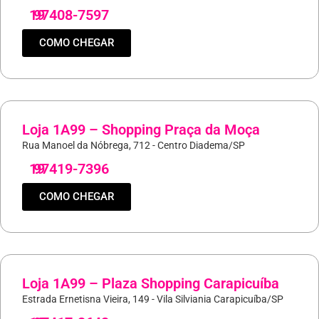
19
97408-7597
COMO CHEGAR
Loja 1A99 – Shopping Praça da Moça
Rua Manoel da Nóbrega, 712 - Centro Diadema/SP
19
97419-7396
COMO CHEGAR
Loja 1A99 – Plaza Shopping Carapicuíba
Estrada Ernetisna Vieira, 149 - Vila Silviania Carapicuíba/SP