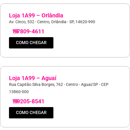
Loja 1A99 – Orlândia
Av. Cinco, 532 - Centro, Orlândia - SP, 14620-990
19
97809-4611
COMO CHEGAR
Loja 1A99 – Aguaí
Rua Capitão Silva Borges, 762 - Centro - Aguaí/SP - CEP
13860-000
19
99205-8541
COMO CHEGAR