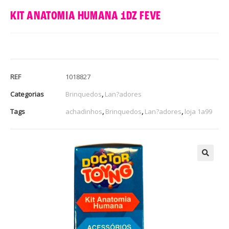
KIT ANATOMIA HUMANA 1DZ FEVE
REF
1018827
Categorias
Brinquedos
,
Lan?adores
Tags
achadinhos
,
Brinquedos
,
Lan?adores
,
loja 1a99
🔍