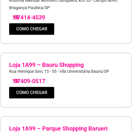
Rodovia Alkindar Monteiro Junqueira, Km 53 - Campo Novo
Bragança Paulista/SP
19
97414-4539
COMO CHEGAR
Loja 1A99 – Bauru Shopping
Rua Henrique Savi, 15 - 55 - Vila Universitária Bauru/SP
19
97409-0517
COMO CHEGAR
Loja 1A99 – Parque Shopping Barueri