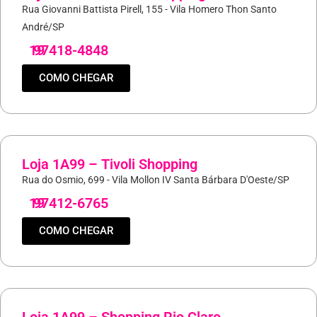
Rua Giovanni Battista Pirell, 155 - Vila Homero Thon Santo
André/SP
19
97418-4848
COMO CHEGAR
Loja 1A99 – Tivoli Shopping
Rua do Osmio, 699 - Vila Mollon IV Santa Bárbara D'Oeste/SP
19
97412-6765
COMO CHEGAR