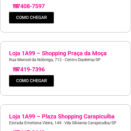
19
97408-7597
COMO CHEGAR
Loja 1A99 – Shopping Praça da Moça
Rua Manoel da Nóbrega, 712 - Centro Diadema/SP
19
97419-7396
COMO CHEGAR
Loja 1A99 – Plaza Shopping Carapicuíba
Estrada Ernetisna Vieira, 149 - Vila Silviania Carapicuíba/SP