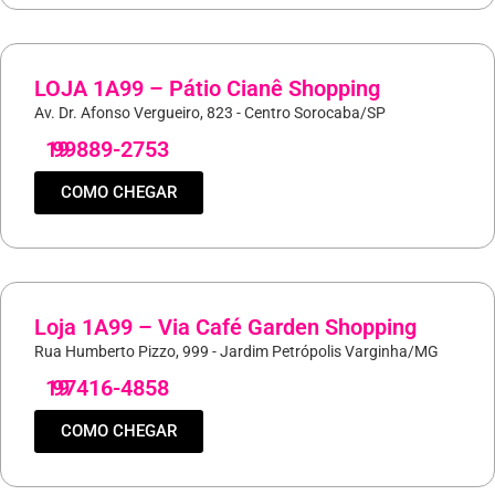
LOJA 1A99 – Pátio Cianê Shopping
Av. Dr. Afonso Vergueiro, 823 - Centro Sorocaba/SP
19
99889-2753
COMO CHEGAR
Loja 1A99 – Via Café Garden Shopping
Rua Humberto Pizzo, 999 - Jardim Petrópolis Varginha/MG
19
97416-4858
COMO CHEGAR