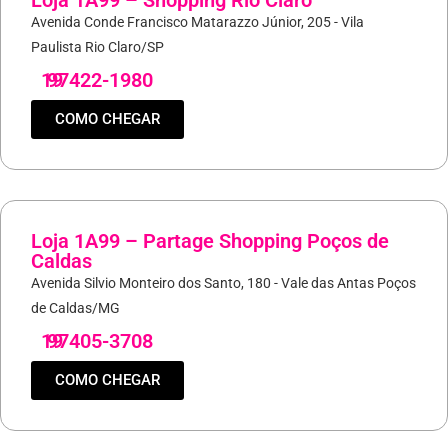
Loja 1A99 – Shopping Rio Claro
Avenida Conde Francisco Matarazzo Júnior, 205 - Vila
Paulista Rio Claro/SP
19
97422-1980
COMO CHEGAR
Loja 1A99 – Partage Shopping Poços de
Caldas
Avenida Silvio Monteiro dos Santo, 180 - Vale das Antas Poços
de Caldas/MG
19
97405-3708
COMO CHEGAR