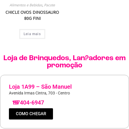
Alimentos e Bebidas
,
Pacote
CHICLE OVOS DINOSSAURO
80G FINI
Leia mais
Loja de
Brinquedos
,
Lan?adores
em
promoção
Loja 1A99 – São Manuel
Avenida Irmas Cintra, 703 - Centro
19
97404-6947
COMO CHEGAR