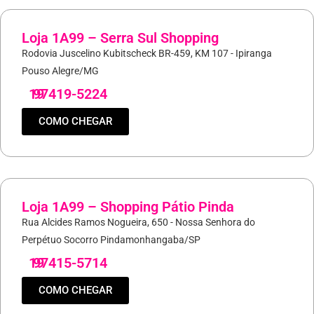
Loja 1A99 – Serra Sul Shopping
Rodovia Juscelino Kubitscheck BR-459, KM 107 - Ipiranga
Pouso Alegre/MG
19
97419-5224
COMO CHEGAR
Loja 1A99 – Shopping Pátio Pinda
Rua Alcides Ramos Nogueira, 650 - Nossa Senhora do
Perpétuo Socorro Pindamonhangaba/SP
19
97415-5714
COMO CHEGAR