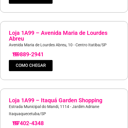
Loja 1A99 – Avenida Maria de Lourdes
Abreu
Avenida Maria de Lourdes Abreu, 10 - Centro Itatiba/SP
19
99889-2941
COMO CHEGAR
Loja 1A99 – Itaquá Garden Shopping
Estrada Municipal do Mandi, 1114 - Jardim Adriane
Itaquaquecetuba/SP
19
97402-4348