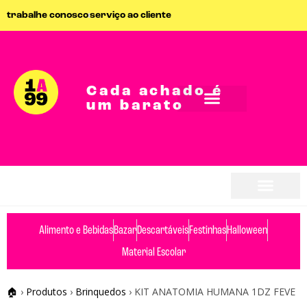
trabalhe conosco
serviço ao cliente
Cada achado é
um barato
Alimento e Bebidas
Bazar
Descartáveis
Festinhas
Halloween
Material Escolar
🏠
›
Produtos
›
Brinquedos
›
KIT ANATOMIA HUMANA 1DZ FEVE