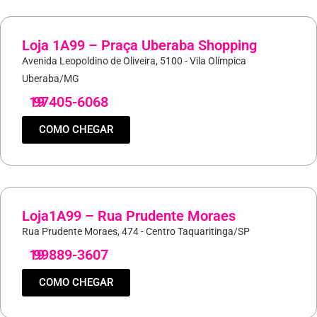
Loja 1A99 – Praça Uberaba Shopping
Avenida Leopoldino de Oliveira, 5100 - Vila Olímpica
Uberaba/MG
19
97405-6068
COMO CHEGAR
Loja1A99 – Rua Prudente Moraes
Rua Prudente Moraes, 474 - Centro Taquaritinga/SP
19
99889-3607
COMO CHEGAR