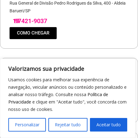
Rua General de Divisão Pedro Rodrigues da Silva, 400 - Aldeia
Barueri/SP
19
97421-9037
COMO CHEGAR
Valorizamos sua privacidade
Loja 1A99 – North Shopping Barretos
Via Conselheiro Antonio Prado, 1400 - Pedro Cavaline
Usamos cookies para melhorar sua experiência de
Barretos/SP
navegação, veicular anúncios ou conteúdo personalizado e
analisar nosso tráfego. Consulte nossa
Política de
19
97407-5840
Privacidade
e clique em "Aceitar tudo", você concorda com
COMO CHEGAR
nosso uso de cookies.
Personalizar
Rejeitar tudo
Aceitar tudo