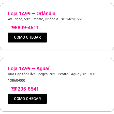
Loja 1A99 – Orlândia
Av. Cinco, 532 - Centro, Orlândia - SP, 14620-990
19
97809-4611
COMO CHEGAR
Loja 1A99 – Aguaí
Rua Capitão Silva Borges, 762 - Centro - Aguaí/SP - CEP
13860-000
19
99205-8541
COMO CHEGAR