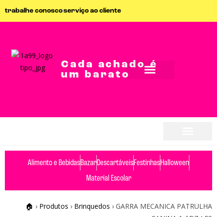
trabalhe conosco
serviço ao cliente
Cada achado é
um barato
seja parceiro
seja parceiro
Alimento e Bebidas
Bazar
Descartáveis
Festinhas
Halloween
Material Escolar
🏠
›
Produtos
›
Brinquedos
›
GARRA MECANICA PATRULHA