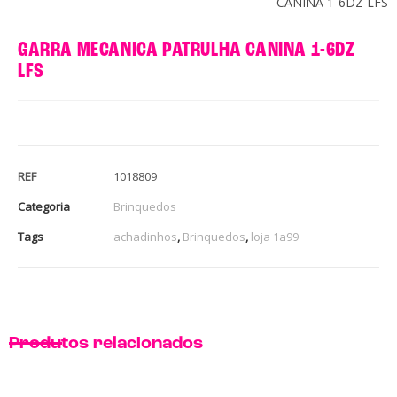
CANINA 1-6DZ LFS
GARRA MECANICA PATRULHA CANINA 1-6DZ
LFS
REF
1018809
Categoria
Brinquedos
Tags
achadinhos
,
Brinquedos
,
loja 1a99
Produtos relacionados