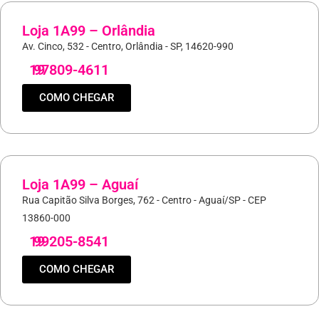
Loja 1A99 – Orlândia
Av. Cinco, 532 - Centro, Orlândia - SP, 14620-990
19
97809-4611
COMO CHEGAR
Loja 1A99 – Aguaí
Rua Capitão Silva Borges, 762 - Centro - Aguaí/SP - CEP
13860-000
19
99205-8541
COMO CHEGAR