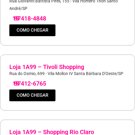
Rua Giovanni Battista Pirell, 155 - Vila Homero Thon Santo
André/SP
19
97418-4848
COMO CHEGAR
Loja 1A99 – Tivoli Shopping
Rua do Osmio, 699 - Vila Mollon IV Santa Bárbara D'Oeste/SP
19
97412-6765
COMO CHEGAR
Loja 1A99 – Shopping Rio Claro