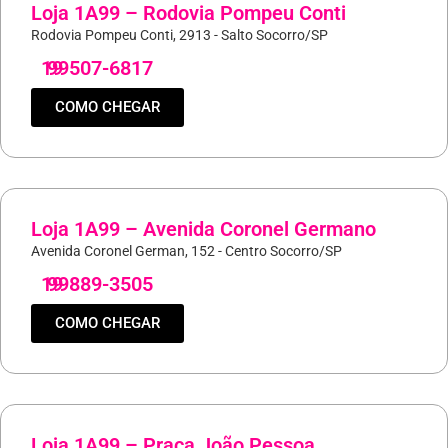
Loja 1A99 – Rodovia Pompeu Conti
Rodovia Pompeu Conti, 2913 - Salto Socorro/SP
19
99507-6817
COMO CHEGAR
Loja 1A99 – Avenida Coronel Germano
Avenida Coronel German, 152 - Centro Socorro/SP
19
99889-3505
COMO CHEGAR
Loja 1A99 – Praça João Pessoa