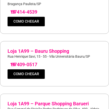
Bragança Paulista/SP
19
97414-4539
COMO CHEGAR
Loja 1A99 – Bauru Shopping
Rua Henrique Savi, 15 - 55 - Vila Universitária Bauru/SP
19
97409-0517
COMO CHEGAR
Loja 1A99 – Parque Shopping Barueri
Rua General de Divisão Pedro Rodrigues da Silva, 400 - Aldeia