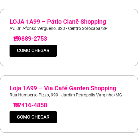
LOJA 1A99 – Pátio Cianê Shopping
Av. Dr. Afonso Vergueiro, 823 - Centro Sorocaba/SP
19
99889-2753
COMO CHEGAR
Loja 1A99 – Via Café Garden Shopping
Rua Humberto Pizzo, 999 - Jardim Petrópolis Varginha/MG
19
97416-4858
COMO CHEGAR