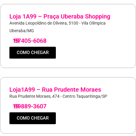
Loja 1A99 – Praça Uberaba Shopping
Avenida Leopoldino de Oliveira, 5100 - Vila Olímpica
Uberaba/MG
19
97405-6068
COMO CHEGAR
Loja1A99 – Rua Prudente Moraes
Rua Prudente Moraes, 474 - Centro Taquaritinga/SP
19
99889-3607
COMO CHEGAR