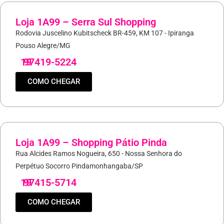
Loja 1A99 – Serra Sul Shopping
Rodovia Juscelino Kubitscheck BR-459, KM 107 - Ipiranga
Pouso Alegre/MG
19
97419-5224
COMO CHEGAR
Loja 1A99 – Shopping Pátio Pinda
Rua Alcides Ramos Nogueira, 650 - Nossa Senhora do
Perpétuo Socorro Pindamonhangaba/SP
19
97415-5714
COMO CHEGAR