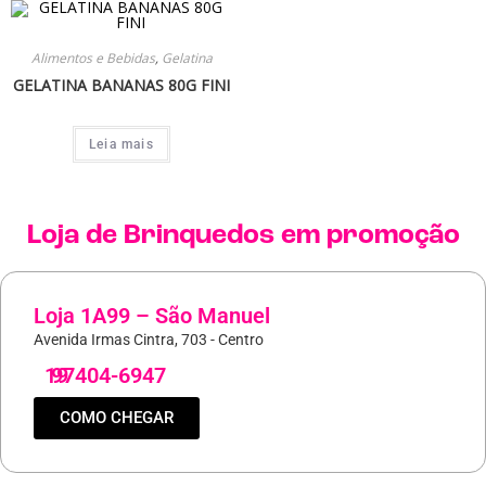
Alimentos e Bebidas
,
Gelatina
GELATINA BANANAS 80G FINI
Leia mais
Loja de
Brinquedos
em promoção
Loja 1A99 – São Manuel
Avenida Irmas Cintra, 703 - Centro
19
97404-6947
COMO CHEGAR