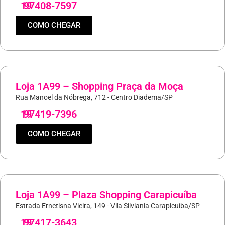
19
97408-7597
COMO CHEGAR
Loja 1A99 – Shopping Praça da Moça
Rua Manoel da Nóbrega, 712 - Centro Diadema/SP
19
97419-7396
COMO CHEGAR
Loja 1A99 – Plaza Shopping Carapicuíba
Estrada Ernetisna Vieira, 149 - Vila Silviania Carapicuíba/SP
19
97417-3643