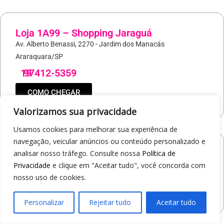
Loja 1A99 – Shopping Jaraguá
Av. Alberto Benassi, 2270 - Jardim dos Manacás
Araraquara/SP
19
97412-5359
COMO CHEGAR
Valorizamos sua privacidade
Usamos cookies para melhorar sua experiência de
navegação, veicular anúncios ou conteúdo personalizado e
Loja 1A99 – Avenida Monte Sião
analisar nosso tráfego. Consulte nossa
Política de
Privacidade
e clique em "Aceitar tudo", você concorda com
19
97421-9502
nosso uso de cookies.
COMO CHEGAR
Personalizar
Rejeitar tudo
Aceitar tudo