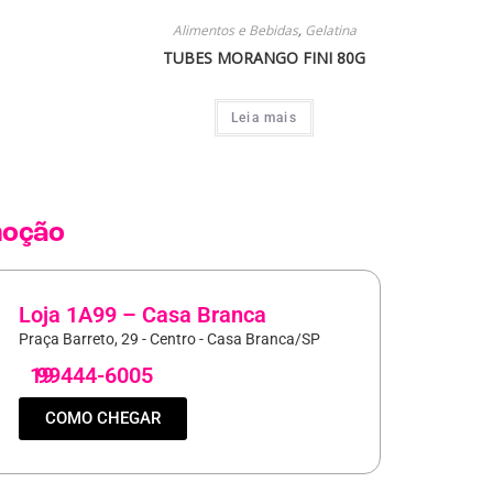
Alimentos e Bebidas
,
Gelatina
TUBES MORANGO FINI 80G
Leia mais
oção
Loja 1A99 – Casa Branca
Praça Barreto, 29 - Centro - Casa Branca/SP
19
99444-6005
COMO CHEGAR