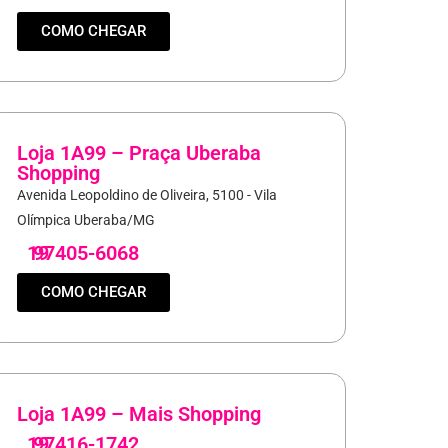
COMO CHEGAR
Loja 1A99 – Praça Uberaba
Shopping
Avenida Leopoldino de Oliveira, 5100 - Vila
Olímpica Uberaba/MG
19
97405-6068
COMO CHEGAR
Loja 1A99 – Mais Shopping
19
97416-1742