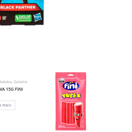
Bebidas
,
Gelatina
VA 15G FINI
a mais