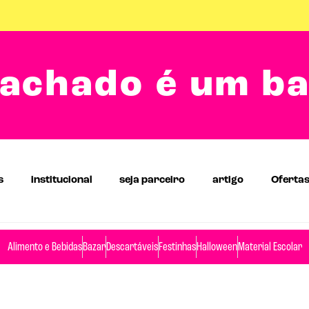
achado é um b
s
institucional
seja parceiro
artigo
Oferta
Alimento e Bebidas
Bazar
Descartáveis
Festinhas
Halloween
Material Escolar