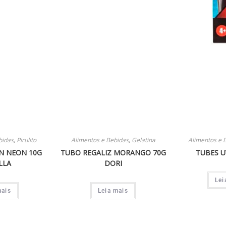
bidas
,
Pirulito
Alimentos e Bebidas
,
Gelatina
Alimentos e 
EN NEON 10G
TUBO REGALIZ MORANGO 70G
TUBES U
LLA
DORI
Lei
mais
Leia mais