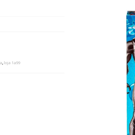
ta
,
loja 1a99