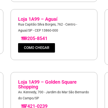
Loja 1A99 – Aguaí
Rua Capitão Silva Borges, 762 - Centro -
Aguaí/SP - CEP 13860-000
19
99205-8541
COMO CHEGAR
Loja 1A99 – Golden Square
Shopping
Av. Kennedy, 700 - Jardim do Mar São Bernardo
do Campo/SP
19
97421-0239