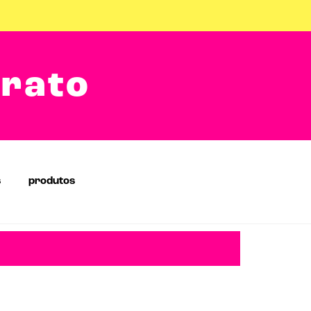
arato
s
produtos