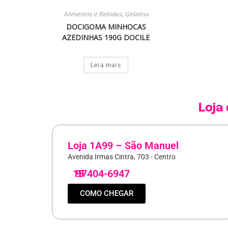
Alimentos e Bebidas
,
Gelatina
DOCIGOMA MINHOCAS
AZEDINHAS 190G DOCILE
Leia mais
Loja
Loja 1A99 – São Manuel
Avenida Irmas Cintra, 703 - Centro
19
97404-6947
COMO CHEGAR