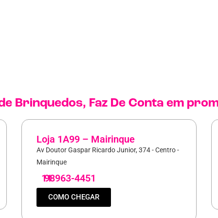
 de
Brinquedos
,
Faz De Conta
em prom
Loja 1A99 – Mairinque
Av Doutor Gaspar Ricardo Junior, 374 - Centro -
Mairinque
11
98963-4451
COMO CHEGAR