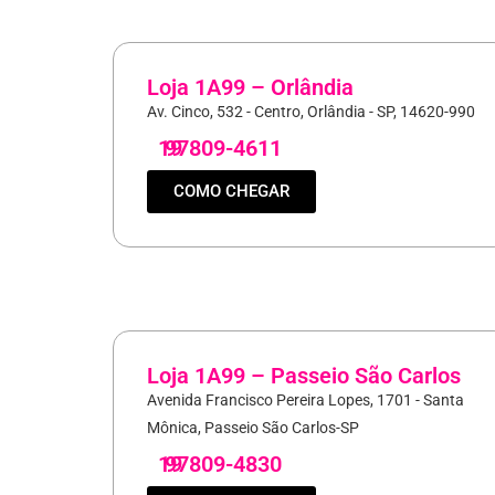
Loja 1A99 – Orlândia
Av. Cinco, 532 - Centro, Orlândia - SP, 14620-990
19
97809-4611
COMO CHEGAR
Loja 1A99 – Passeio São Carlos
Avenida Francisco Pereira Lopes, 1701 - Santa
Mônica, Passeio São Carlos-SP
19
97809-4830