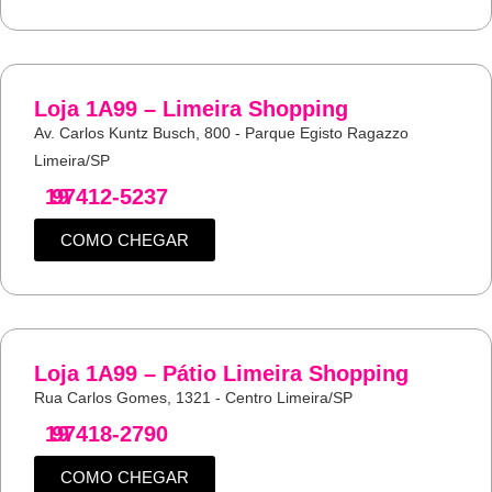
Loja 1A99 – Limeira Shopping
Av. Carlos Kuntz Busch, 800 - Parque Egisto Ragazzo
Limeira/SP
19
97412-5237
COMO CHEGAR
Loja 1A99 – Pátio Limeira Shopping
Rua Carlos Gomes, 1321 - Centro Limeira/SP
19
97418-2790
COMO CHEGAR