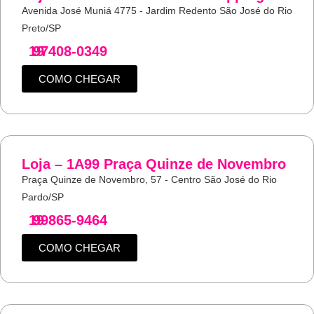
Avenida José Muniá 4775 - Jardim Redento São José do Rio
Preto/SP
19
97408-0349
COMO CHEGAR
Loja – 1A99 Praça Quinze de Novembro
Praça Quinze de Novembro, 57 - Centro São José do Rio
Pardo/SP
19
99865-9464
COMO CHEGAR