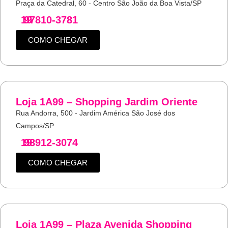
Praça da Catedral, 60 - Centro São João da Boa Vista/SP
19
97810-3781
COMO CHEGAR
Loja 1A99 – Shopping Jardim Oriente
Rua Andorra, 500 - Jardim América São José dos
Campos/SP
19
98912-3074
COMO CHEGAR
Loja 1A99 – Plaza Avenida Shopping