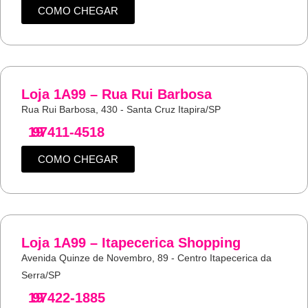
COMO CHEGAR
Loja 1A99 – Rua Rui Barbosa
Rua Rui Barbosa, 430 - Santa Cruz Itapira/SP
19
97411-4518
COMO CHEGAR
Loja 1A99 – Itapecerica Shopping
Avenida Quinze de Novembro, 89 - Centro Itapecerica da
Serra/SP
19
97422-1885