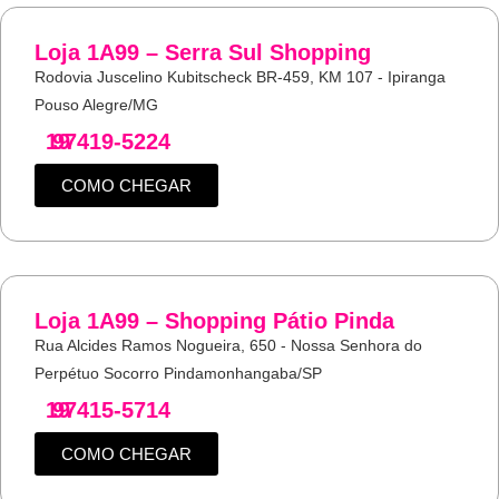
Loja 1A99 – Serra Sul Shopping
Rodovia Juscelino Kubitscheck BR-459, KM 107 - Ipiranga
Pouso Alegre/MG
19
97419-5224
COMO CHEGAR
Loja 1A99 – Shopping Pátio Pinda
Rua Alcides Ramos Nogueira, 650 - Nossa Senhora do
Perpétuo Socorro Pindamonhangaba/SP
19
97415-5714
COMO CHEGAR