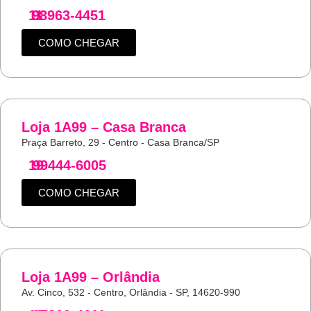
11
98963-4451
COMO CHEGAR
Loja 1A99 – Casa Branca
Praça Barreto, 29 - Centro - Casa Branca/SP
19
99444-6005
COMO CHEGAR
Loja 1A99 – Orlândia
Av. Cinco, 532 - Centro, Orlândia - SP, 14620-990