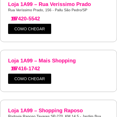
Loja 1A99 – Rua Verissimo Prado
Rua Veríssimo Prado, 156 - Pallu São Pedro/SP
19
97420-5542
COMO CHEGAR
Loja 1A99 – Mais Shopping
19
97416-1742
COMO CHEGAR
Loja 1A99 – Shopping Raposo
Rodovia Raposo Tavares SP-270, KM 14,5 - Jardim Boa