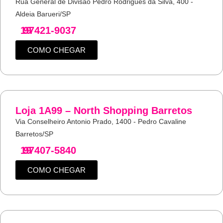
Rua General de Divisão Pedro Rodrigues da Silva, 400 -
Aldeia Barueri/SP
19
97421-9037
COMO CHEGAR
Loja 1A99 – North Shopping Barretos
Via Conselheiro Antonio Prado, 1400 - Pedro Cavaline
Barretos/SP
19
97407-5840
COMO CHEGAR