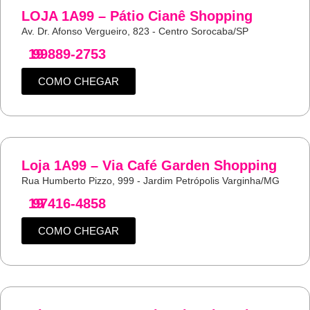
LOJA 1A99 – Pátio Cianê Shopping
Av. Dr. Afonso Vergueiro, 823 - Centro Sorocaba/SP
19
99889-2753
COMO CHEGAR
Loja 1A99 – Via Café Garden Shopping
Rua Humberto Pizzo, 999 - Jardim Petrópolis Varginha/MG
19
97416-4858
COMO CHEGAR