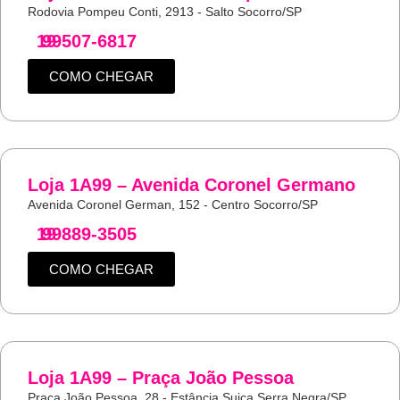
Rodovia Pompeu Conti, 2913 - Salto Socorro/SP
19
99507-6817
COMO CHEGAR
Loja 1A99 – Avenida Coronel Germano
Avenida Coronel German, 152 - Centro Socorro/SP
19
99889-3505
COMO CHEGAR
Loja 1A99 – Praça João Pessoa
Praça João Pessoa, 28 - Estância Suiça Serra Negra/SP