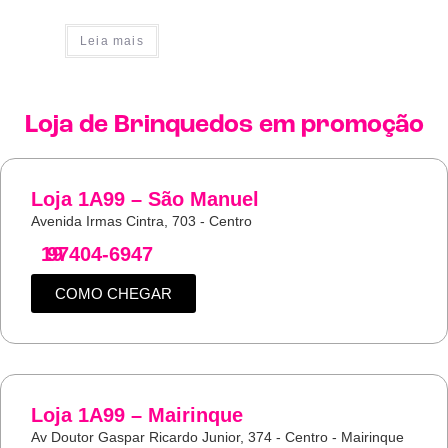
Leia mais
Loja de
Brinquedos
em promoção
Loja 1A99 – São Manuel
Avenida Irmas Cintra, 703 - Centro
19
97404-6947
COMO CHEGAR
Loja 1A99 – Mairinque
Av Doutor Gaspar Ricardo Junior, 374 - Centro - Mairinque