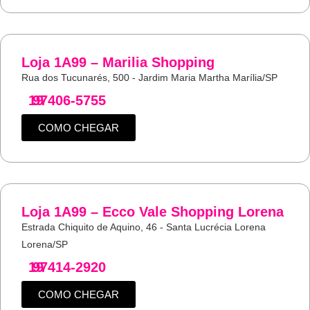
Loja 1A99 – Marilia Shopping
Rua dos Tucunarés, 500 - Jardim Maria Martha Marília/SP
19
97406-5755
COMO CHEGAR
Loja 1A99 – Ecco Vale Shopping Lorena
Estrada Chiquito de Aquino, 46 - Santa Lucrécia Lorena
Lorena/SP
19
97414-2920
COMO CHEGAR