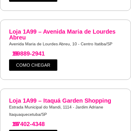
Loja 1A99 – Avenida Maria de Lourdes
Abreu
Avenida Maria de Lourdes Abreu, 10 - Centro Itatiba/SP
19
99889-2941
COMO CHEGAR
Loja 1A99 – Itaquá Garden Shopping
Estrada Municipal do Mandi, 1114 - Jardim Adriane
Itaquaquecetuba/SP
19
97402-4348