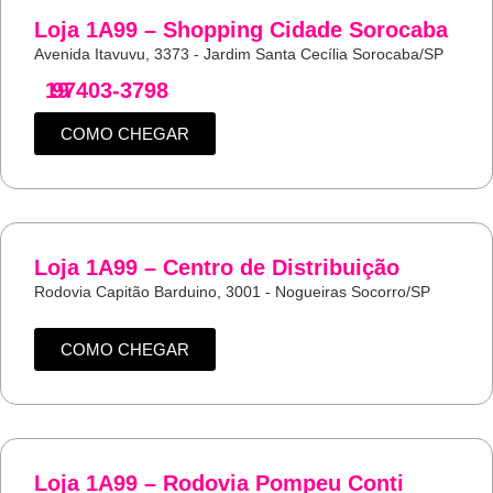
Loja 1A99 – Shopping Cidade Sorocaba
Avenida Itavuvu, 3373 - Jardim Santa Cecília Sorocaba/SP
19
97403-3798
COMO CHEGAR
Loja 1A99 – Centro de Distribuição
Rodovia Capitão Barduino, 3001 - Nogueiras Socorro/SP
COMO CHEGAR
Loja 1A99 – Rodovia Pompeu Conti