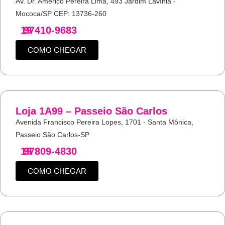
Av. Dr. Américo Pereira Lima, 493 Jardim Lavínia -
Mococa/SP CEP: 13736-260
19
97410-9683
COMO CHEGAR
Loja 1A99 – Passeio São Carlos
Avenida Francisco Pereira Lopes, 1701 - Santa Mônica,
Passeio São Carlos-SP
19
97809-4830
COMO CHEGAR