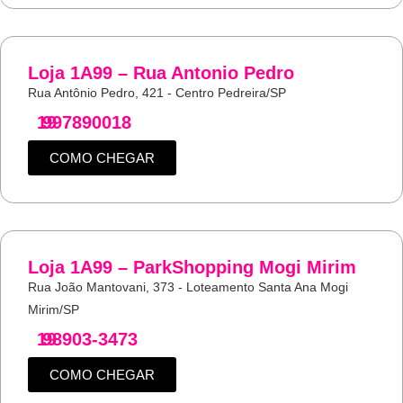
Loja 1A99 – Rua Antonio Pedro
Rua Antônio Pedro, 421 - Centro Pedreira/SP
19
997890018
COMO CHEGAR
Loja 1A99 – ParkShopping Mogi Mirim
Rua João Mantovani, 373 - Loteamento Santa Ana Mogi
Mirim/SP
19
98903-3473
COMO CHEGAR