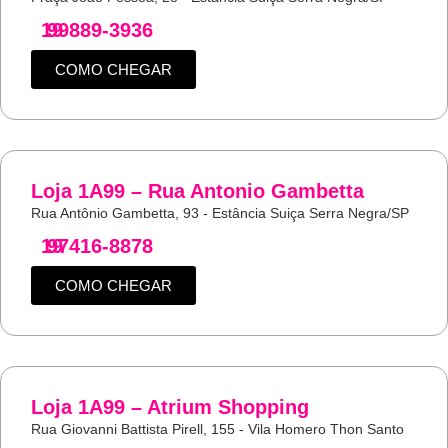
19
99889-3936
COMO CHEGAR
Loja 1A99 – Rua Antonio Gambetta
Rua Antônio Gambetta, 93 - Estância Suiça Serra Negra/SP
19
97416-8878
COMO CHEGAR
Loja 1A99 – Atrium Shopping
Rua Giovanni Battista Pirell, 155 - Vila Homero Thon Santo