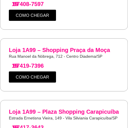
19
97408-7597
COMO CHEGAR
Loja 1A99 – Shopping Praça da Moça
Rua Manoel da Nóbrega, 712 - Centro Diadema/SP
19
97419-7396
COMO CHEGAR
Loja 1A99 – Plaza Shopping Carapicuíba
Estrada Ernetisna Vieira, 149 - Vila Silviania Carapicuíba/SP
19
97417-3643