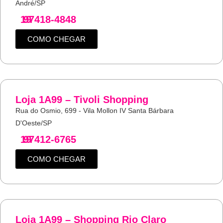
André/SP
19
97418-4848
COMO CHEGAR
Loja 1A99 – Tivoli Shopping
Rua do Osmio, 699 - Vila Mollon IV Santa Bárbara
D'Oeste/SP
19
97412-6765
COMO CHEGAR
Loja 1A99 – Shopping Rio Claro