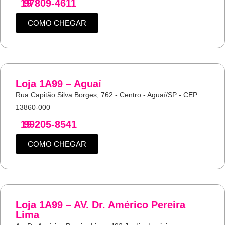
19
97809-4611
COMO CHEGAR
Loja 1A99 – Aguaí
Rua Capitão Silva Borges, 762 - Centro - Aguaí/SP - CEP
13860-000
19
99205-8541
COMO CHEGAR
Loja 1A99 – AV. Dr. Américo Pereira
Lima