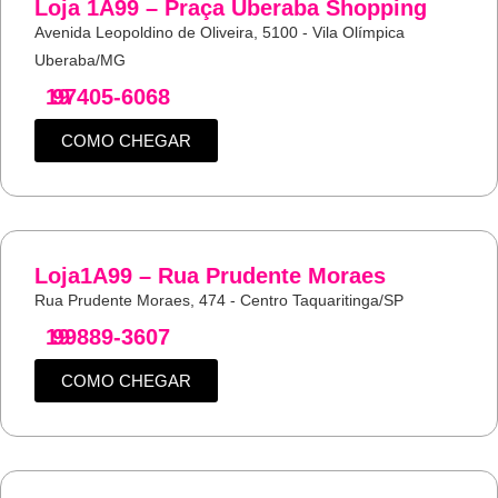
Loja 1A99 – Praça Uberaba Shopping
Avenida Leopoldino de Oliveira, 5100 - Vila Olímpica
Uberaba/MG
19
97405-6068
COMO CHEGAR
Loja1A99 – Rua Prudente Moraes
Rua Prudente Moraes, 474 - Centro Taquaritinga/SP
19
99889-3607
COMO CHEGAR