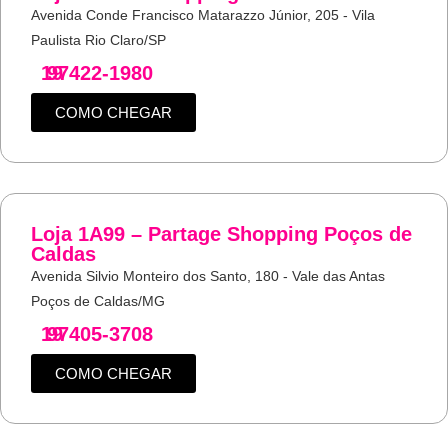
Avenida Conde Francisco Matarazzo Júnior, 205 - Vila
Paulista Rio Claro/SP
19
97422-1980
COMO CHEGAR
Loja 1A99 – Partage Shopping Poços de
Caldas
Avenida Silvio Monteiro dos Santo, 180 - Vale das Antas
Poços de Caldas/MG
19
97405-3708
COMO CHEGAR