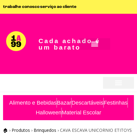
trabalhe conosco
serviço ao cliente
Cada achado é
um barato
seja parceiro
seja parceiro
Alimento e Bebidas
Bazar
Descartáveis
Festinhas
Halloween
Material Escolar
🏠
›
Produtos
›
Brinquedos
›
CAVA ESCAVA UNICORNIO ETITOYS