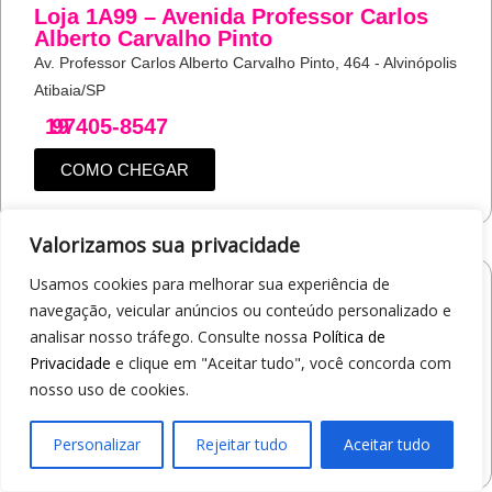
Loja 1A99 – Avenida Professor Carlos
Alberto Carvalho Pinto
Av. Professor Carlos Alberto Carvalho Pinto, 464 - Alvinópolis
Atibaia/SP
19
97405-8547
COMO CHEGAR
Valorizamos sua privacidade
Usamos cookies para melhorar sua experiência de
Loja 1A99 – Shopping Praça Nova
navegação, veicular anúncios ou conteúdo personalizado e
Av. Carlos Pereira da Silva, 6000 - Jardim Guanabara
analisar nosso tráfego. Consulte nossa
Política de
Araçatuba/SP
Privacidade
e clique em "Aceitar tudo", você concorda com
nosso uso de cookies.
19
97414-5412
COMO CHEGAR
Personalizar
Rejeitar tudo
Aceitar tudo