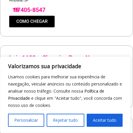
Atibaia/SP
19
97405-8547
COMO CHEGAR
Loja 1A99 – Shopping Praça Nova
Av. Carlos Pereira da Silva, 6000 - Jardim Guanabara
Valorizamos sua privacidade
Araçatuba/SP
Usamos cookies para melhorar sua experiência de
19
97414-5412
navegação, veicular anúncios ou conteúdo personalizado e
analisar nosso tráfego. Consulte nossa
Política de
COMO CHEGAR
Privacidade
e clique em "Aceitar tudo", você concorda com
nosso uso de cookies.
Personalizar
Rejeitar tudo
Aceitar tudo
Loja 1A99 – Shopping Jaraguá