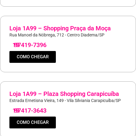
Loja 1A99 – Shopping Praça da Moça
Rua Manoel da Nóbrega, 712 - Centro Diadema/SP
19
97419-7396
COMO CHEGAR
Loja 1A99 – Plaza Shopping Carapicuíba
Estrada Ernetisna Vieira, 149 - Vila Silviania Carapicuíba/SP
19
97417-3643
COMO CHEGAR