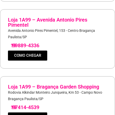
Loja 1A99 – Avenida Antonio Pires
Pimentel
Avenida Antonio Pires Pimentel, 153 - Centro Bragança
Paulista/SP
19
99889-4336
COMO CHEGAR
Loja 1A99 – Bragança Garden Shopping
Rodovia Alkindar Monteiro Junqueira, Km 53 - Campo Novo
Bragança Paulista/SP
19
97414-4539