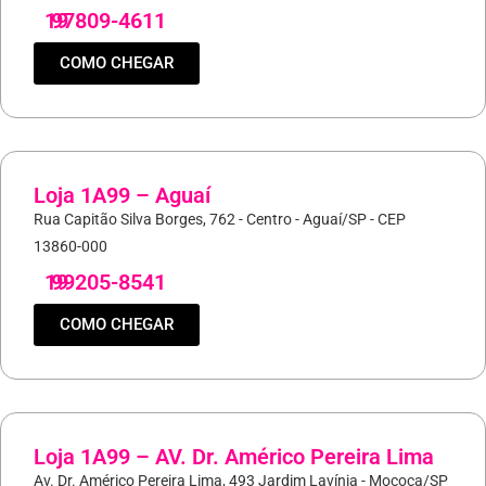
19
97809-4611
COMO CHEGAR
Loja 1A99 – Aguaí
Rua Capitão Silva Borges, 762 - Centro - Aguaí/SP - CEP
13860-000
19
99205-8541
COMO CHEGAR
Loja 1A99 – AV. Dr. Américo Pereira Lima
Av. Dr. Américo Pereira Lima, 493 Jardim Lavínia - Mococa/SP