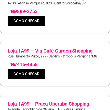
Av. Dr. Afonso Vergueiro, 823 - Centro Sorocaba/SP
19
99889-2753
COMO CHEGAR
Loja 1A99 – Via Café Garden Shopping
Rua Humberto Pizzo, 999 - Jardim Petrópolis Varginha/MG
19
97416-4858
COMO CHEGAR
Loja 1A99 – Praça Uberaba Shopping
Avenida Leopoldino de Oliveira, 5100 - Vila Olímpica