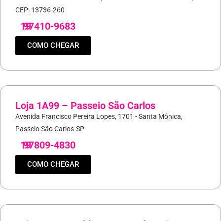
CEP: 13736-260
19
97410-9683
COMO CHEGAR
Loja 1A99 – Passeio São Carlos
Avenida Francisco Pereira Lopes, 1701 - Santa Mônica,
Passeio São Carlos-SP
19
97809-4830
COMO CHEGAR