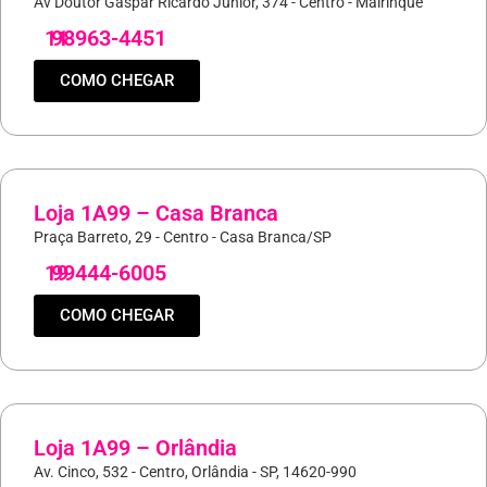
Av Doutor Gaspar Ricardo Junior, 374 - Centro - Mairinque
11
98963-4451
COMO CHEGAR
Loja 1A99 – Casa Branca
Praça Barreto, 29 - Centro - Casa Branca/SP
19
99444-6005
COMO CHEGAR
Loja 1A99 – Orlândia
Av. Cinco, 532 - Centro, Orlândia - SP, 14620-990