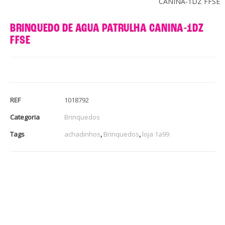
CANINA-1DZ FFSE
BRINQUEDO DE AGUA PATRULHA CANINA-1DZ
FFSE
REF
1018792
Categoria
Brinquedos
Tags
achadinhos
,
Brinquedos
,
loja 1a99