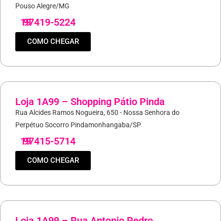
Pouso Alegre/MG
19
97419-5224
COMO CHEGAR
Loja 1A99 – Shopping Pátio Pinda
Rua Alcides Ramos Nogueira, 650 - Nossa Senhora do
Perpétuo Socorro Pindamonhangaba/SP
19
97415-5714
COMO CHEGAR
Loja 1A99 – Rua Antonio Pedro