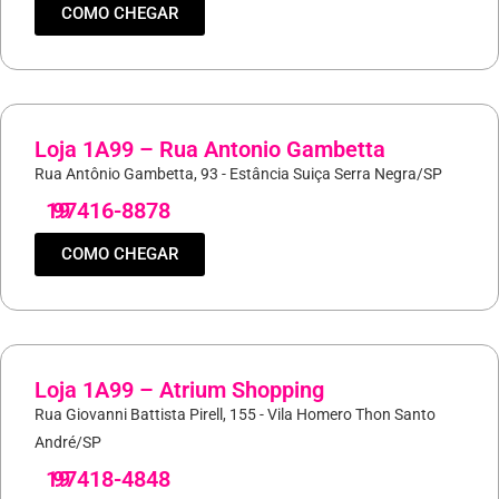
COMO CHEGAR
Loja 1A99 – Rua Antonio Gambetta
Rua Antônio Gambetta, 93 - Estância Suiça Serra Negra/SP
19
97416-8878
COMO CHEGAR
Loja 1A99 – Atrium Shopping
Rua Giovanni Battista Pirell, 155 - Vila Homero Thon Santo
André/SP
19
97418-4848