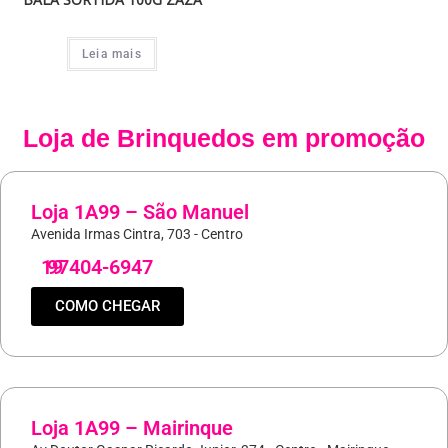
Leia mais
Loja de
Brinquedos
em promoção
Loja 1A99 – São Manuel
Avenida Irmas Cintra, 703 - Centro
19
97404-6947
COMO CHEGAR
Loja 1A99 – Mairinque