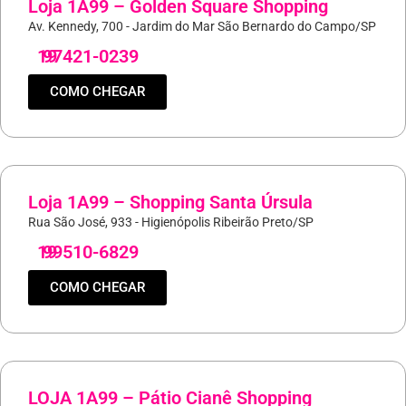
Loja 1A99 – Golden Square Shopping
Av. Kennedy, 700 - Jardim do Mar São Bernardo do Campo/SP
19
97421-0239
COMO CHEGAR
Loja 1A99 – Shopping Santa Úrsula
Rua São José, 933 - Higienópolis Ribeirão Preto/SP
19
99510-6829
COMO CHEGAR
LOJA 1A99 – Pátio Cianê Shopping