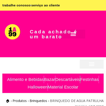
trabalhe conosco
serviço ao cliente
Cada achado é
um barato
seja parceiro
seja parceiro
Alimento e Bebidas
Bazar
Descartáveis
Festinhas
Halloween
Material Escolar
🏠
›
Produtos
›
Brinquedos
›
BRINQUEDO DE AGUA PATRULHA