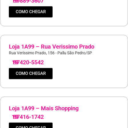
19
99889-3607
COMO CHEGAR
Loja 1A99 – Rua Verissimo Prado
Rua Veríssimo Prado, 156 - Pallu São Pedro/SP
19
97420-5542
COMO CHEGAR
Loja 1A99 – Mais Shopping
19
97416-1742