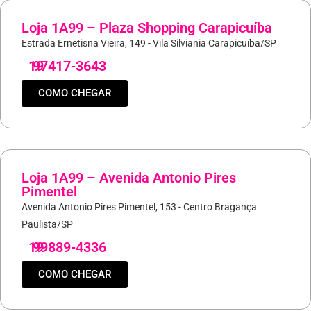
Loja 1A99 – Plaza Shopping Carapicuíba
Estrada Ernetisna Vieira, 149 - Vila Silviania Carapicuíba/SP
19
97417-3643
COMO CHEGAR
Loja 1A99 – Avenida Antonio Pires
Pimentel
Avenida Antonio Pires Pimentel, 153 - Centro Bragança
Paulista/SP
19
99889-4336
COMO CHEGAR