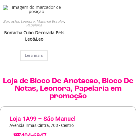
Borracha
,
Leonora
,
Material Escolar
,
Papelaria
Borracha Cubo Decorada Pets
Leo&Leo
Leia mais
Loja de
Bloco De Anotacao
,
Bloco De
Notas
,
Leonora
,
Papelaria
em
promoção
Loja 1A99 – São Manuel
Avenida Irmas Cintra, 703 - Centro
19
97404-6947