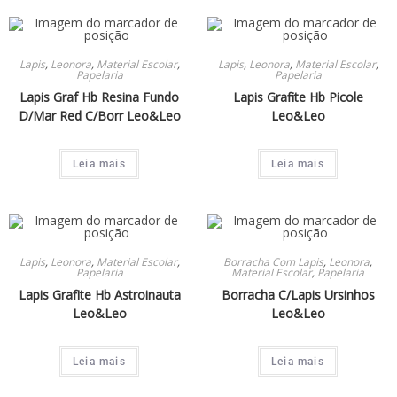
Lapis
,
Leonora
,
Material Escolar
,
Lapis
,
Leonora
,
Material Escolar
,
Papelaria
Papelaria
Lapis Graf Hb Resina Fundo
Lapis Grafite Hb Picole
D/Mar Red C/Borr Leo&Leo
Leo&Leo
Leia mais
Leia mais
Lapis
,
Leonora
,
Material Escolar
,
Borracha Com Lapis
,
Leonora
,
Papelaria
Material Escolar
,
Papelaria
Lapis Grafite Hb Astroinauta
Borracha C/Lapis Ursinhos
Leo&Leo
Leo&Leo
Leia mais
Leia mais