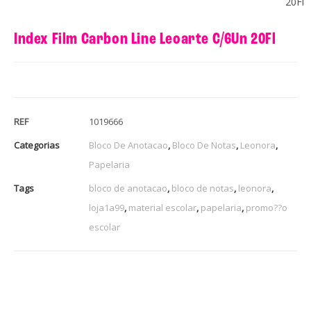
20Fl
Index Film Carbon Line Leoarte C/6Un 20Fl
REF
1019666
Categorias
Bloco De Anotacao
,
Bloco De Notas
,
Leonora
,
Papelaria
Tags
bloco de anotacao
,
bloco de notas
,
leonora
,
loja1a99
,
material escolar
,
papelaria
,
promo??o
escolar