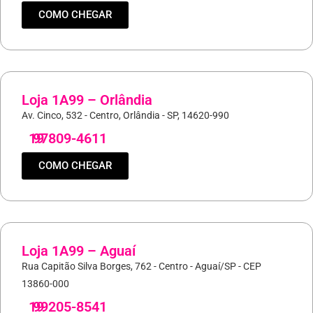
COMO CHEGAR
Loja 1A99 – Orlândia
Av. Cinco, 532 - Centro, Orlândia - SP, 14620-990
19
97809-4611
COMO CHEGAR
Loja 1A99 – Aguaí
Rua Capitão Silva Borges, 762 - Centro - Aguaí/SP - CEP
13860-000
19
99205-8541