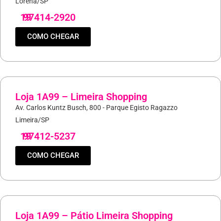
Lorena/SP
19
97414-2920
COMO CHEGAR
Loja 1A99 – Limeira Shopping
Av. Carlos Kuntz Busch, 800 - Parque Egisto Ragazzo
Limeira/SP
19
97412-5237
COMO CHEGAR
Loja 1A99 – Pátio Limeira Shopping