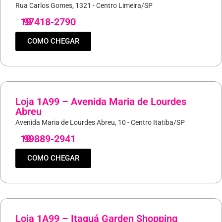
Rua Carlos Gomes, 1321 - Centro Limeira/SP
19
97418-2790
COMO CHEGAR
Loja 1A99 – Avenida Maria de Lourdes
Abreu
Avenida Maria de Lourdes Abreu, 10 - Centro Itatiba/SP
19
99889-2941
COMO CHEGAR
Loja 1A99 – Itaquá Garden Shopping