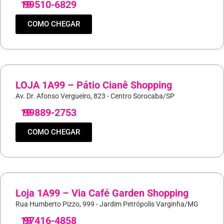
19
99510-6829
COMO CHEGAR
LOJA 1A99 – Pátio Cianê Shopping
Av. Dr. Afonso Vergueiro, 823 - Centro Sorocaba/SP
19
99889-2753
COMO CHEGAR
Loja 1A99 – Via Café Garden Shopping
Rua Humberto Pizzo, 999 - Jardim Petrópolis Varginha/MG
19
97416-4858