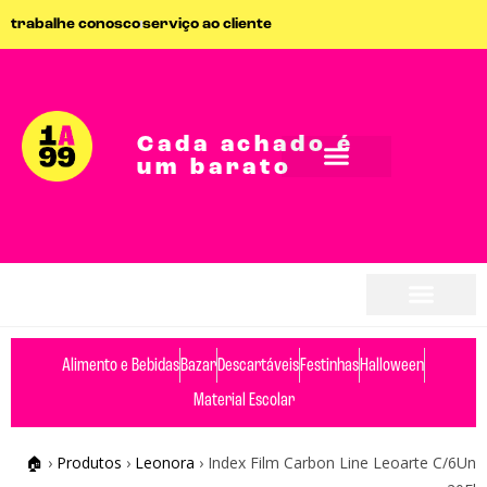
trabalhe conosco
serviço ao cliente
Cada achado é
um barato
seja parceiro
seja parceiro
Alimento e Bebidas
Bazar
Descartáveis
Festinhas
Halloween
Material Escolar
🏠
›
Produtos
›
Leonora
›
Index Film Carbon Line Leoarte C/6Un