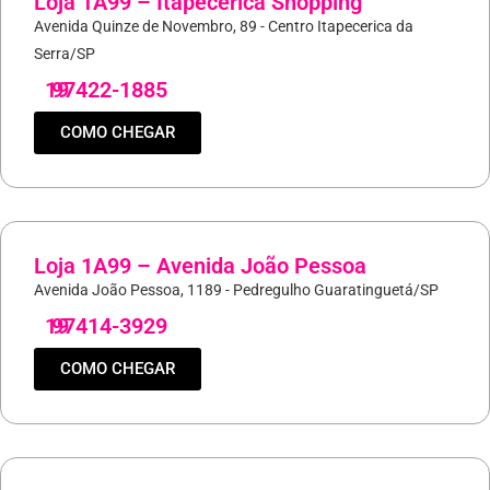
Loja 1A99 – Itapecerica Shopping
Avenida Quinze de Novembro, 89 - Centro Itapecerica da
Serra/SP
19
97422-1885
COMO CHEGAR
Loja 1A99 – Avenida João Pessoa
Avenida João Pessoa, 1189 - Pedregulho Guaratinguetá/SP
19
97414-3929
COMO CHEGAR