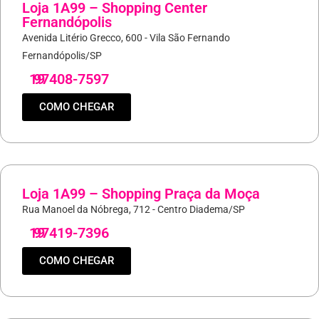
Loja 1A99 – Shopping Center
Fernandópolis
Avenida Litério Grecco, 600 - Vila São Fernando
Fernandópolis/SP
19
97408-7597
COMO CHEGAR
Loja 1A99 – Shopping Praça da Moça
Rua Manoel da Nóbrega, 712 - Centro Diadema/SP
19
97419-7396
COMO CHEGAR