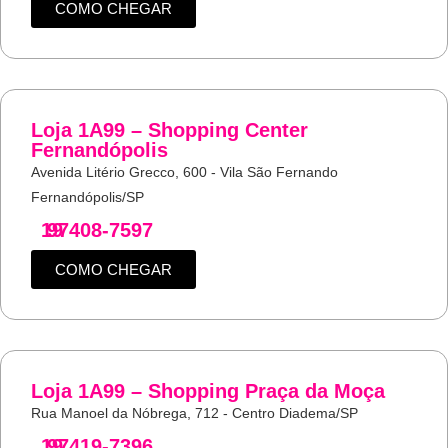
COMO CHEGAR
Loja 1A99 – Shopping Center
Fernandópolis
Avenida Litério Grecco, 600 - Vila São Fernando
Fernandópolis/SP
19
97408-7597
COMO CHEGAR
Loja 1A99 – Shopping Praça da Moça
Rua Manoel da Nóbrega, 712 - Centro Diadema/SP
19
97419-7396