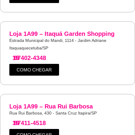
Loja 1A99 – Itaquá Garden Shopping
Estrada Municipal do Mandi, 1114 - Jardim Adriane
Itaquaquecetuba/SP
19
97402-4348
COMO CHEGAR
Loja 1A99 – Rua Rui Barbosa
Rua Rui Barbosa, 430 - Santa Cruz Itapira/SP
19
97411-4518
COMO CHEGAR