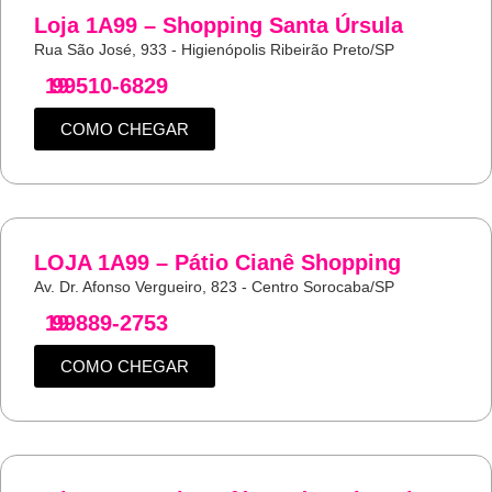
Loja 1A99 – Shopping Santa Úrsula
Rua São José, 933 - Higienópolis Ribeirão Preto/SP
19
99510-6829
COMO CHEGAR
LOJA 1A99 – Pátio Cianê Shopping
Av. Dr. Afonso Vergueiro, 823 - Centro Sorocaba/SP
19
99889-2753
COMO CHEGAR