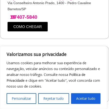
Via Conselheiro Antonio Prado, 1400 - Pedro Cavaline
Barretos/SP
19
97407-5840
COMO CHEGAR
Valorizamos sua privacidade
Loja 1A99 – Avenida Professor Carlos
Alberto Carvalho Pinto
Usamos cookies para melhorar sua experiência de
Av. Professor Carlos Alberto Carvalho Pinto, 464 - Alvinópolis
navegação, veicular anúncios ou conteúdo personalizado e
Atibaia/SP
analisar nosso tráfego. Consulte nossa
Política de
19
97405-8547
Privacidade
e clique em "Aceitar tudo", você concorda com
nosso uso de cookies.
COMO CHEGAR
Personalizar
Rejeitar tudo
Aceitar tudo