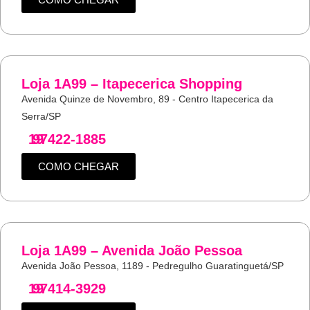
Loja 1A99 – Itapecerica Shopping
Avenida Quinze de Novembro, 89 - Centro Itapecerica da
Serra/SP
19
97422-1885
COMO CHEGAR
Loja 1A99 – Avenida João Pessoa
Avenida João Pessoa, 1189 - Pedregulho Guaratinguetá/SP
19
97414-3929