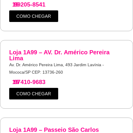
19
99205-8541
COMO CHEGAR
Loja 1A99 – AV. Dr. Américo Pereira
Lima
Av. Dr. Américo Pereira Lima, 493 Jardim Lavínia -
Mococa/SP CEP: 13736-260
19
97410-9683
COMO CHEGAR
Loja 1A99 – Passeio São Carlos