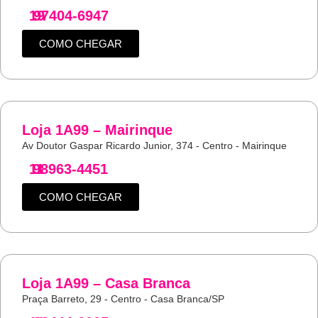
19
97404-6947
COMO CHEGAR
Loja 1A99 – Mairinque
Av Doutor Gaspar Ricardo Junior, 374 - Centro - Mairinque
11
98963-4451
COMO CHEGAR
Loja 1A99 – Casa Branca
Praça Barreto, 29 - Centro - Casa Branca/SP