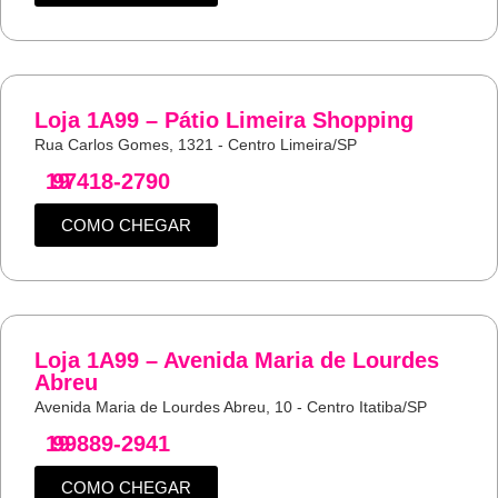
Loja 1A99 – Pátio Limeira Shopping
Rua Carlos Gomes, 1321 - Centro Limeira/SP
19
97418-2790
COMO CHEGAR
Loja 1A99 – Avenida Maria de Lourdes
Abreu
Avenida Maria de Lourdes Abreu, 10 - Centro Itatiba/SP
19
99889-2941
COMO CHEGAR