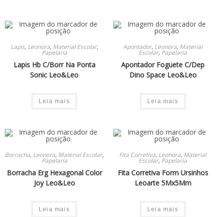
Lapis
,
Leonora
,
Material Escolar
,
Apontador
,
Leonora
,
Material
Papelaria
Escolar
,
Papelaria
Lapis Hb C/Borr Na Ponta
Apontador Foguete C/Dep
Sonic Leo&Leo
Dino Space Leo&Leo
Leia mais
Leia mais
Borracha
,
Leonora
,
Material Escolar
,
Fita Corretiva
,
Leonora
,
Material
Papelaria
Escolar
,
Papelaria
Borracha Erg Hexagonal Color
Fita Corretiva Form Ursinhos
Joy Leo&Leo
Leoarte 5Mx5Mm
Leia mais
Leia mais