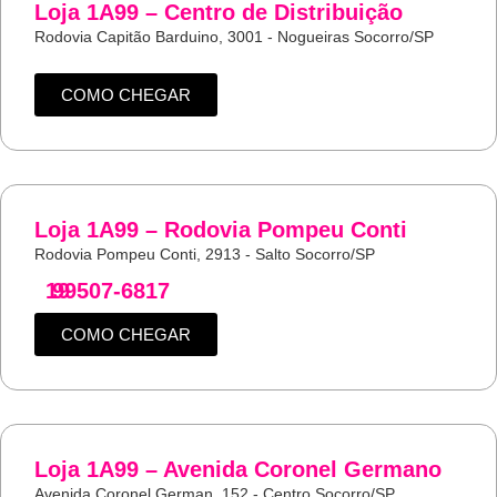
Loja 1A99 – Centro de Distribuição
Rodovia Capitão Barduino, 3001 - Nogueiras Socorro/SP
COMO CHEGAR
Loja 1A99 – Rodovia Pompeu Conti
Rodovia Pompeu Conti, 2913 - Salto Socorro/SP
19
99507-6817
COMO CHEGAR
Loja 1A99 – Avenida Coronel Germano
Avenida Coronel German, 152 - Centro Socorro/SP