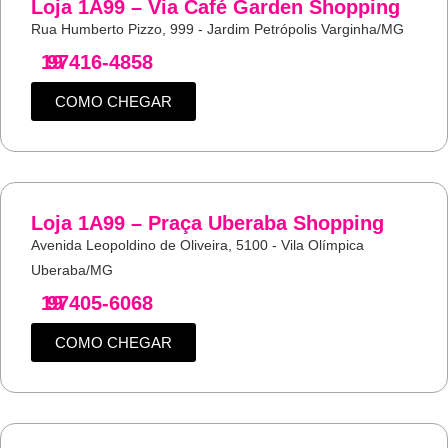
Loja 1A99 – Via Café Garden Shopping
Rua Humberto Pizzo, 999 - Jardim Petrópolis Varginha/MG
19
97416-4858
COMO CHEGAR
Loja 1A99 – Praça Uberaba Shopping
Avenida Leopoldino de Oliveira, 5100 - Vila Olímpica
Uberaba/MG
19
97405-6068
COMO CHEGAR