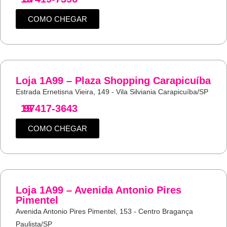
COMO CHEGAR
Loja 1A99 – Plaza Shopping Carapicuíba
Estrada Ernetisna Vieira, 149 - Vila Silviania Carapicuíba/SP
19
97417-3643
COMO CHEGAR
Loja 1A99 – Avenida Antonio Pires
Pimentel
Avenida Antonio Pires Pimentel, 153 - Centro Bragança
Paulista/SP