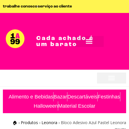
trabalhe conosco
serviço ao cliente
Cada achado é
um barato
seja parceiro
seja parceiro
Alimento e Bebidas
Bazar
Descartáveis
Festinhas
Halloween
Material Escolar
🏠
›
Produtos
›
Leonora
›
Bloco Adesivo Azul Pastel Leonora