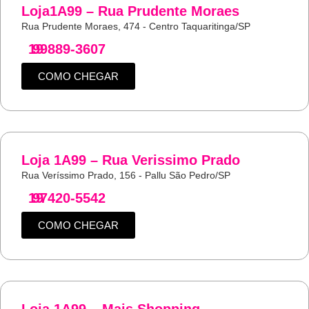
Loja1A99 – Rua Prudente Moraes
Rua Prudente Moraes, 474 - Centro Taquaritinga/SP
19
99889-3607
COMO CHEGAR
Loja 1A99 – Rua Verissimo Prado
Rua Veríssimo Prado, 156 - Pallu São Pedro/SP
19
97420-5542
COMO CHEGAR