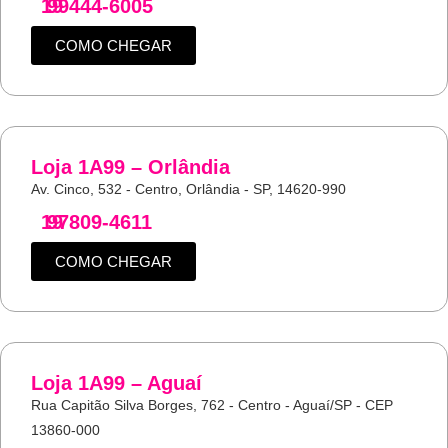
19
99444-6005
COMO CHEGAR
Loja 1A99 – Orlândia
Av. Cinco, 532 - Centro, Orlândia - SP, 14620-990
19
97809-4611
COMO CHEGAR
Loja 1A99 – Aguaí
Rua Capitão Silva Borges, 762 - Centro - Aguaí/SP - CEP
13860-000