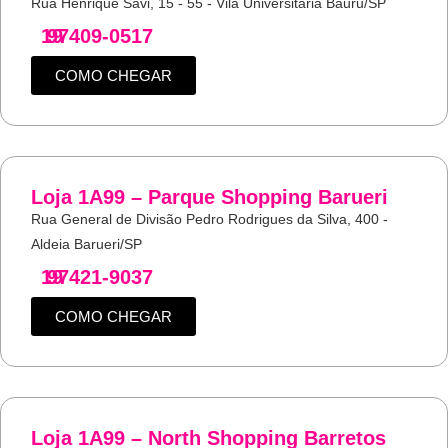
Rua Henrique Savi, 15 - 55 - Vila Universitária Bauru/SP
19
97409-0517
COMO CHEGAR
Loja 1A99 – Parque Shopping Barueri
Rua General de Divisão Pedro Rodrigues da Silva, 400 -
Aldeia Barueri/SP
19
97421-9037
COMO CHEGAR
Loja 1A99 – North Shopping Barretos