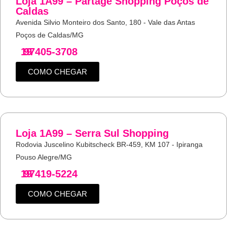
Loja 1A99 – Partage Shopping Poços de
Caldas
Avenida Silvio Monteiro dos Santo, 180 - Vale das Antas
Poços de Caldas/MG
19
97405-3708
COMO CHEGAR
Loja 1A99 – Serra Sul Shopping
Rodovia Juscelino Kubitscheck BR-459, KM 107 - Ipiranga
Pouso Alegre/MG
19
97419-5224
COMO CHEGAR