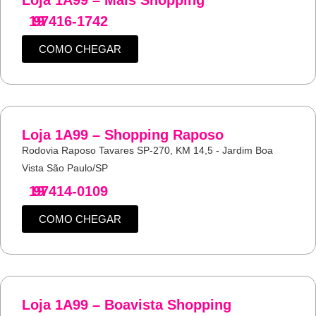
Loja 1A99 – Mais Shopping
19
97416-1742
COMO CHEGAR
Loja 1A99 – Shopping Raposo
Rodovia Raposo Tavares SP-270, KM 14,5 - Jardim Boa
Vista São Paulo/SP
19
97414-0109
COMO CHEGAR
Loja 1A99 – Boavista Shopping