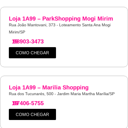
Loja 1A99 – ParkShopping Mogi Mirim
Rua João Mantovani, 373 - Loteamento Santa Ana Mogi
Mirim/SP
19
98903-3473
COMO CHEGAR
Loja 1A99 – Marilia Shopping
Rua dos Tucunarés, 500 - Jardim Maria Martha Marília/SP
19
97406-5755
COMO CHEGAR