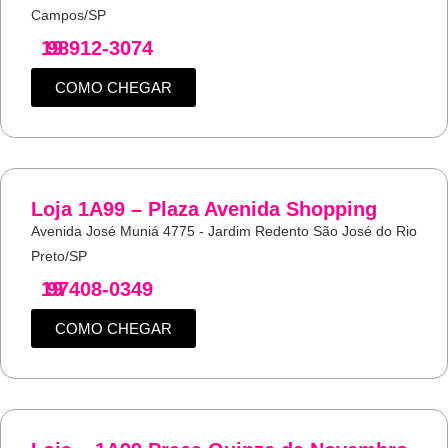
Campos/SP
19
98912-3074
COMO CHEGAR
Loja 1A99 – Plaza Avenida Shopping
Avenida José Muniá 4775 - Jardim Redento São José do Rio
Preto/SP
19
97408-0349
COMO CHEGAR