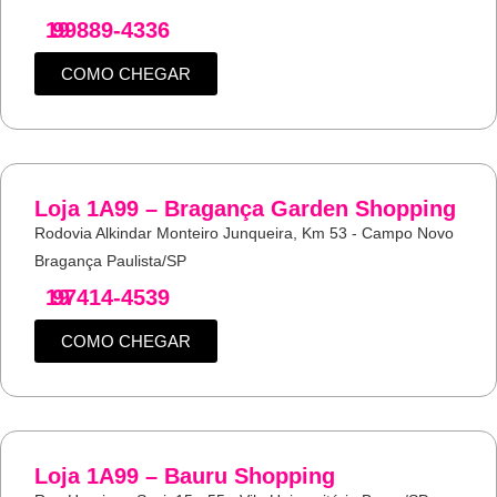
19
99889-4336
COMO CHEGAR
Loja 1A99 – Bragança Garden Shopping
Rodovia Alkindar Monteiro Junqueira, Km 53 - Campo Novo
Bragança Paulista/SP
19
97414-4539
COMO CHEGAR
Loja 1A99 – Bauru Shopping