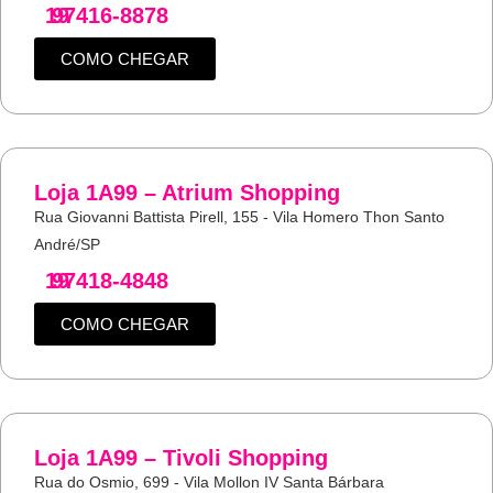
19
97416-8878
COMO CHEGAR
Loja 1A99 – Atrium Shopping
Rua Giovanni Battista Pirell, 155 - Vila Homero Thon Santo
André/SP
19
97418-4848
COMO CHEGAR
Loja 1A99 – Tivoli Shopping
Rua do Osmio, 699 - Vila Mollon IV Santa Bárbara