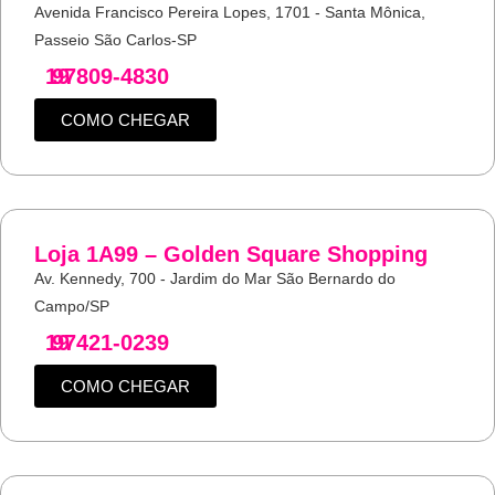
Avenida Francisco Pereira Lopes, 1701 - Santa Mônica,
Passeio São Carlos-SP
19
97809-4830
COMO CHEGAR
Loja 1A99 – Golden Square Shopping
Av. Kennedy, 700 - Jardim do Mar São Bernardo do
Campo/SP
19
97421-0239
COMO CHEGAR