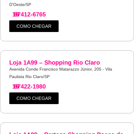
D'Oeste/SP
19
97412-6765
COMO CHEGAR
Loja 1A99 – Shopping Rio Claro
Avenida Conde Francisco Matarazzo Júnior, 205 - Vila
Paulista Rio Claro/SP
19
97422-1980
COMO CHEGAR