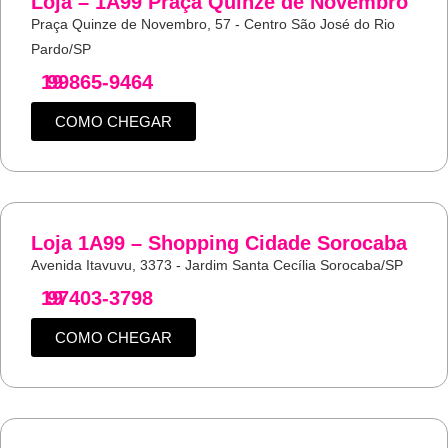
Loja – 1A99 Praça Quinze de Novembro
Praça Quinze de Novembro, 57 - Centro São José do Rio
Pardo/SP
19
99865-9464
COMO CHEGAR
Loja 1A99 – Shopping Cidade Sorocaba
Avenida Itavuvu, 3373 - Jardim Santa Cecília Sorocaba/SP
19
97403-3798
COMO CHEGAR