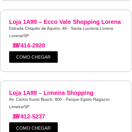
Loja 1A99 – Ecco Vale Shopping Lorena
Estrada Chiquito de Aquino, 46 - Santa Lucrécia Lorena
Lorena/SP
19
97414-2920
COMO CHEGAR
Loja 1A99 – Limeira Shopping
Av. Carlos Kuntz Busch, 800 - Parque Egisto Ragazzo
Limeira/SP
19
97412-5237
COMO CHEGAR