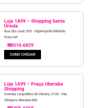
Loja 1A99 – Shopping Santa
Úrsula
Rua São José, 933 - Higienópolis Ribeirão
Preto/SP
19
99510-6829
COMO CHEGAR
Loja 1A99 – Praça Uberaba
Shopping
Avenida Leopoldino de Oliveira, 5100 - Vila
Olímpica Uberaba/MG
19
97405-6068