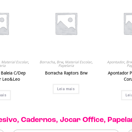
,
Material Escolar
,
Borracha
,
Brw
,
Material Escolar
,
Apontador
,
Br
aria
Papelaria
Pap
Baleia C/Dep
Borracha Raptors Brw
Apontador P
r Leo&Leo
Cor
Leia mais
mais
Lei
esivo
,
Cadernos
,
Jocar Office
,
Papela