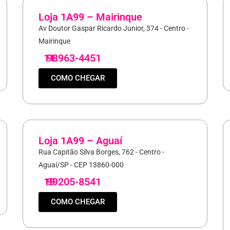
Loja 1A99 – Mairinque
Av Doutor Gaspar Ricardo Junior, 374 - Centro -
Mairinque
11
98963-4451
COMO CHEGAR
Loja 1A99 – Aguaí
Rua Capitão Silva Borges, 762 - Centro -
Aguaí/SP - CEP 13860-000
19
99205-8541
COMO CHEGAR