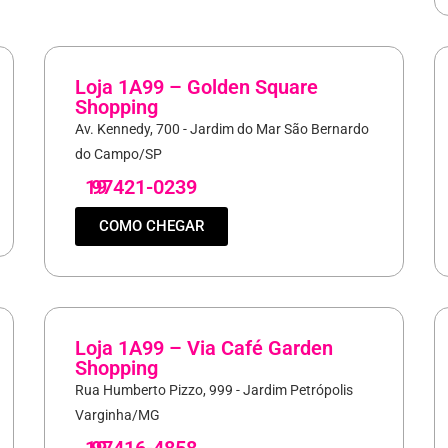
Loja 1A99 – Golden Square
Shopping
Av. Kennedy, 700 - Jardim do Mar São Bernardo
do Campo/SP
19
97421-0239
COMO CHEGAR
Loja 1A99 – Via Café Garden
Shopping
Rua Humberto Pizzo, 999 - Jardim Petrópolis
Varginha/MG
19
97416-4858