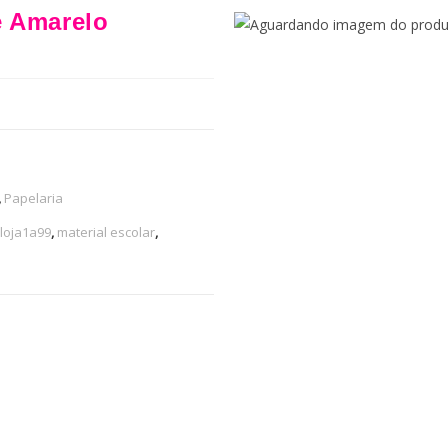
e Amarelo
,
Papelaria
loja1a99
,
material escolar
,