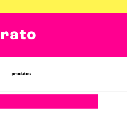
arato
s
produtos