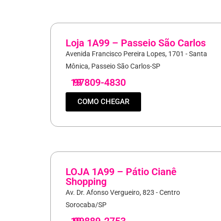
Loja 1A99 – Passeio São Carlos
Avenida Francisco Pereira Lopes, 1701 - Santa
Mônica, Passeio São Carlos-SP
19
97809-4830
COMO CHEGAR
LOJA 1A99 – Pátio Cianê
Shopping
Av. Dr. Afonso Vergueiro, 823 - Centro
Sorocaba/SP
19
99889-2753