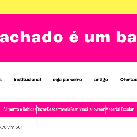
achado é um b
s
institucional
seja parceiro
artigo
Oferta
Alimento e Bebidas
Bazar
Descartáveis
Festinhas
Halloween
Material Escolar
6X76Mm 50F