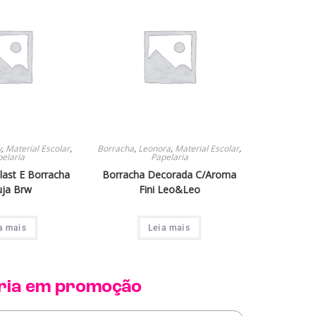
w
,
Material Escolar
,
Borracha
,
Leonora
,
Material Escolar
,
elaria
Papelaria
last E Borracha
Borracha Decorada C/Aroma
uja Brw
Fini Leo&Leo
a mais
Leia mais
ria
em promoção