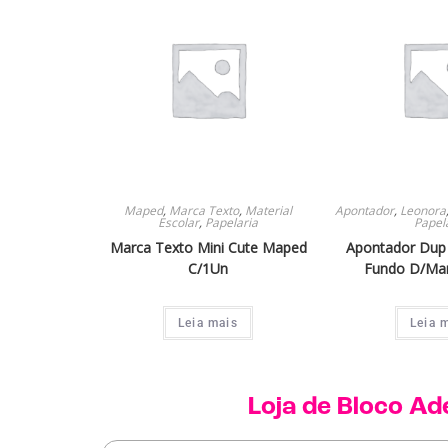
Maped
,
Marca Texto
,
Material
Apontador
,
Leonora
Escolar
,
Papelaria
Papel
Marca Texto Mini Cute Maped
Apontador Dup 
C/1Un
Fundo D/Ma
Leia mais
Leia 
Loja de
Bloco Ad