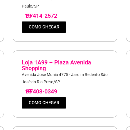
Paulo/SP
19
97414-2572
COMO CHEGAR
Loja 1A99 – Plaza Avenida
Shopping
Avenida José Muniá 4775 - Jardim Redento São
José do Rio Preto/SP
19
97408-0349
COMO CHEGAR