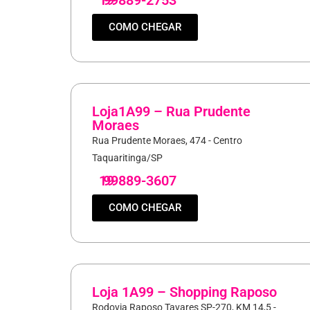
COMO CHEGAR
Loja1A99 – Rua Prudente
Moraes
Rua Prudente Moraes, 474 - Centro
Taquaritinga/SP
19
99889-3607
COMO CHEGAR
Loja 1A99 – Shopping Raposo
Rodovia Raposo Tavares SP-270, KM 14,5 -