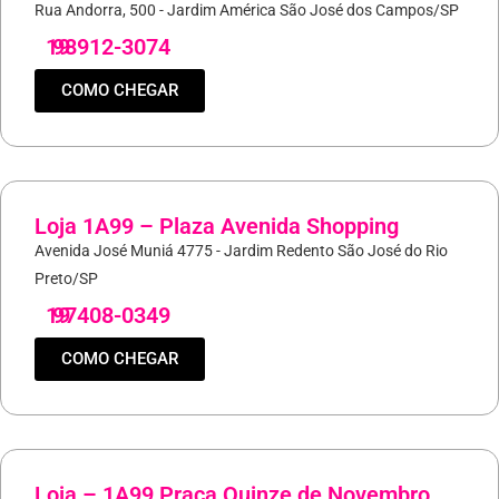
Rua Andorra, 500 - Jardim América São José dos Campos/SP
19
98912-3074
COMO CHEGAR
Loja 1A99 – Plaza Avenida Shopping
Avenida José Muniá 4775 - Jardim Redento São José do Rio
Preto/SP
19
97408-0349
COMO CHEGAR
Loja – 1A99 Praça Quinze de Novembro