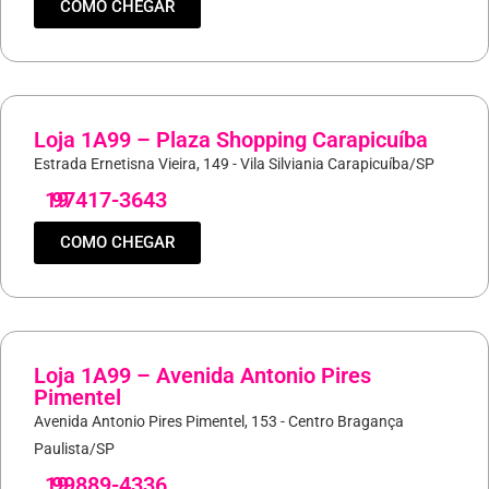
COMO CHEGAR
Loja 1A99 – Plaza Shopping Carapicuíba
Estrada Ernetisna Vieira, 149 - Vila Silviania Carapicuíba/SP
19
97417-3643
COMO CHEGAR
Loja 1A99 – Avenida Antonio Pires
Pimentel
Avenida Antonio Pires Pimentel, 153 - Centro Bragança
Paulista/SP
19
99889-4336