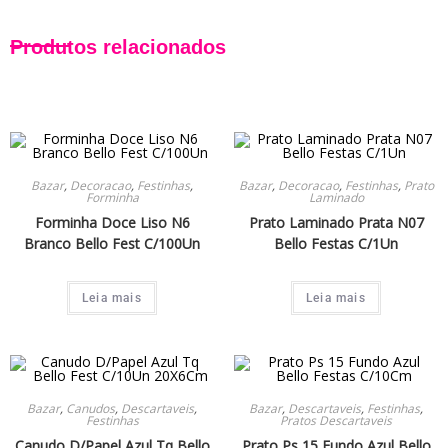
Produtos relacionados
Bazar
,
Decoracao
,
Festinhas
,
Bazar
,
Decoracao
,
Festinhas
,
Prato
Forminha
Laminado
Forminha Doce Liso N6
Prato Laminado Prata N07
Branco Bello Fest C/100Un
Bello Festas C/1Un
Leia mais
Leia mais
Bazar
,
Canudos
,
Descartaveis
,
Bazar
,
Descartaveis
,
Festinhas
,
Festinhas
Pratos Descartaveis
Canudo D/Papel Azul Tq Bello
Prato Ps 15 Fundo Azul Bello