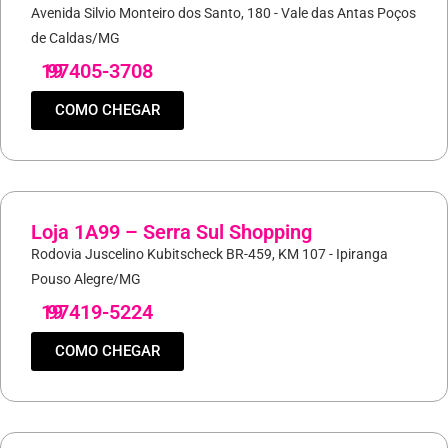
Avenida Silvio Monteiro dos Santo, 180 - Vale das Antas Poços
de Caldas/MG
19
97405-3708
COMO CHEGAR
Loja 1A99 – Serra Sul Shopping
Rodovia Juscelino Kubitscheck BR-459, KM 107 - Ipiranga
Pouso Alegre/MG
19
97419-5224
COMO CHEGAR