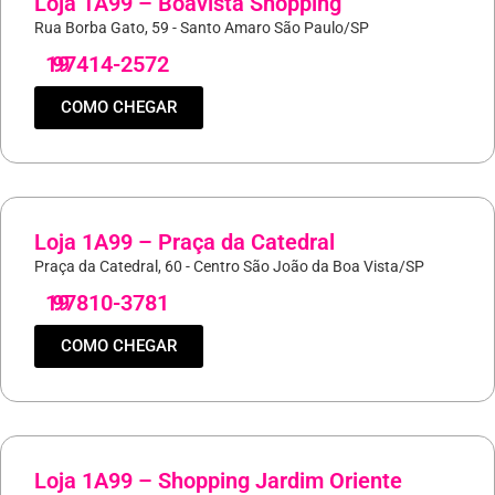
Loja 1A99 – Boavista Shopping
Rua Borba Gato, 59 - Santo Amaro São Paulo/SP
19
97414-2572
COMO CHEGAR
Loja 1A99 – Praça da Catedral
Praça da Catedral, 60 - Centro São João da Boa Vista/SP
19
97810-3781
COMO CHEGAR
Loja 1A99 – Shopping Jardim Oriente