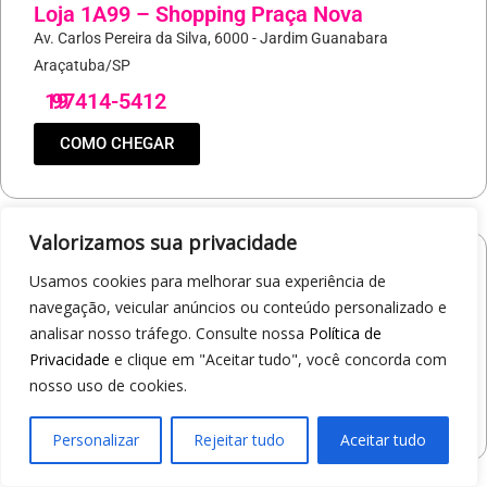
Loja 1A99 – Shopping Praça Nova
Av. Carlos Pereira da Silva, 6000 - Jardim Guanabara
Araçatuba/SP
19
97414-5412
COMO CHEGAR
Valorizamos sua privacidade
Loja 1A99 – Shopping Jaraguá
Usamos cookies para melhorar sua experiência de
Av. Alberto Benassi, 2270 - Jardim dos Manacás
navegação, veicular anúncios ou conteúdo personalizado e
Araraquara/SP
analisar nosso tráfego. Consulte nossa
Política de
Privacidade
e clique em "Aceitar tudo", você concorda com
19
97412-5359
nosso uso de cookies.
COMO CHEGAR
Personalizar
Rejeitar tudo
Aceitar tudo