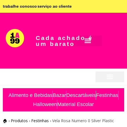
trabalhe conosco
serviço ao cliente
Cada achado é
um barato
seja parceiro
seja parceiro
Alimento e Bebidas
Bazar
Descartáveis
Festinhas
Halloween
Material Escolar
🏠
›
Produtos
›
Festinhas
›
Vela Rosa Numero 0 Silver Plastic