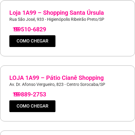
Loja 1A99 – Shopping Santa Úrsula
Rua São José, 933 - Higienópolis Ribeirão Preto/SP
19
99510-6829
COMO CHEGAR
LOJA 1A99 – Pátio Cianê Shopping
Av. Dr. Afonso Vergueiro, 823 - Centro Sorocaba/SP
19
99889-2753
COMO CHEGAR